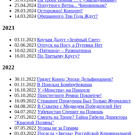
25.04.2024
Попутного Ветра... Чиновникам?
28.03.2024
Осторожно! Концерт!
14.03.2024
Обещанного Три Года Ждут?
2023
03.11.2023
Коучам Дадут «Зелёный Свет»
02.06.2023
Отпуск на Носу, а Путевки Нет
10.02.2023
«Пятница» – Развратница
16.01.2023
По Третьему Кругу?
2022
30.11.2022
Грядет Конец Эпохи Дельфинариев?
01.11.2022
В Поисках Бомбоубежища
16.10.2022
У «Монстра» на Прицеле
05.10.2022
Пристегните Ремни Покрепче!
16.09.2022
Страшнее Прокурора Был Только Журналист
04.08.2022
В Схватке с Медведем Победителей Нет
04.07.2022
Узбекистан Спешит на Помощь
27.05.2022
Смерть на Тропе? Тайна Гибели Директора
"Красной Поляны"
07.05.2022
Угоны не за Горами
01.03.2022
Погасла «Звезда» Российской Криминальной