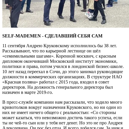
SELF-MADEMEN - СДЕЛАВШИЙ СЕБЯ САМ
11 сентября Андрею Круковскому исполнилось бы 38 лет.
Рассказывают, что по карьерной лестнице он шёл
«семимильными шагами». Коренной москвич, с красным
дипломом окончивший Московский институт экономики,
политики и права, потом учился в лондонской бизнес-школе.
10 лет назад переехал в Сочи, до этого занимал руководящие
должности в коммерческих организациях. В структуре НАО
«Красная поляна» работал с 2015 года, входил в совет
директоров. На должность генерального директора был
назначен в марте 2019-го.
В пресс-службе компании нам рассказали, что ходило много
кривотолков вокруг назначения Круковского, но ни один из
них не имеет ничего общего с реальностью: «Со стороны
может казаться, что невозможно достичь такого успеха, если
ты не чей-то сын или у тебя нет денег. Но это не про Андрея
Алексеевича. Он рос без отца. И всего добился сам. За ним и