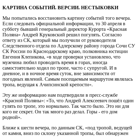
КАРТИНА СОБЫТИЙ. ВЕРСИИ. НЕСТЫКОВКИ
Мы попытались восстановить картину событий того вечера.
Если следовать официальной информации, то 30 апреля в
субботу бывший генеральный директор Курорта «Красная
Поляна» Андрей Круковский решил погулять. Согласно
ответу из СК, который мы получили от руководителя
Следственного отдела по Адлерскому району города Сочи СУ
СК России по Краснодарскому краю, полковника юстиции
Евгения Клепикова, «в ходе проверки установлено, что
мужчина любил проводить время в горах, иногда
самостоятельно ходил по тропе, часто с супругой. И в
дневное, и в ночное время суток, вне зависимости от
погодных явлений. Самым посещаемым маршрутом являлась
тропа, ведущая к Ачипсинской крепости».
Эту же информацию нам подтвердили в пресс-службе
«Красной Поляны»: «То, что Андрей Алексеевич пошёл один
гулять по тропе, это нормально. Так часто было. Это ни для
кого не секрет. Он так много раз делал. Горы - его дом
родной».
Ближе к шести вечера, по данным СК, «под тропой, ведущей
от камня, вниз по склону указанной тропы, был обнаружен