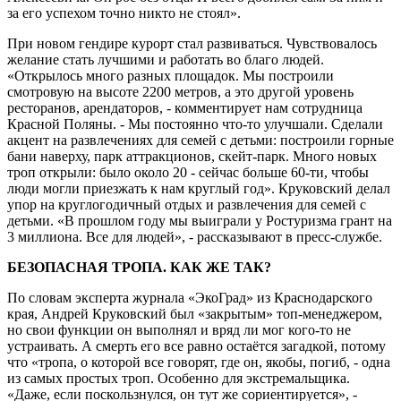
за его успехом точно никто не стоял».
При новом гендире курорт стал развиваться. Чувствовалось
желание стать лучшими и работать во благо людей.
«Открылось много разных площадок. Мы построили
смотровую на высоте 2200 метров, а это другой уровень
ресторанов, арендаторов, - комментирует нам сотрудница
Красной Поляны. - Мы постоянно что-то улучшали. Сделали
акцент на развлечениях для семей с детьми: построили горные
бани наверху, парк аттракционов, скейт-парк. Много новых
троп открыли: было около 20 - сейчас больше 60-ти, чтобы
люди могли приезжать к нам круглый год». Круковский делал
упор на круглогодичный отдых и развлечения для семей с
детьми. «В прошлом году мы выиграли у Ростуризма грант на
3 миллиона. Все для людей», - рассказывают в пресс-службе.
БЕЗОПАСНАЯ ТРОПА. КАК ЖЕ ТАК?
По словам эксперта журнала «ЭкоГрад» из Краснодарского
края, Андрей Круковский был «закрытым» топ-менеджером,
но свои функции он выполнял и вряд ли мог кого-то не
устраивать. А смерть его все равно остаётся загадкой, потому
что «тропа, о которой все говорят, где он, якобы, погиб, - одна
из самых простых троп. Особенно для экстремальщика.
«Даже, если поскользнулся, он тут же сориентируется», -