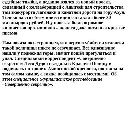
судебные тяжбы, а недавно взялся за новый проект,
связанный с к
оллаборацией с Адыгеей для строительства
там экокурорта
Лагонаки и канатной дороги на гору Ахун.
Только на это
объем инвестиций составлял более 30
миллиардов рублей. И у проекта было огромное
количество противников - экологи даже писали открытые
письма.
Нам показалось странным, что версию убийства человека
такой величины никто не озвучивает. Всё однозначно:
нашли у подножия горы, значит пошёл прогуляться и
упал.
Специальный корреспондент «Совершенно
секретно» Леся Дудко съездила в Красную Поляну и
поднялась по тропе к Ачипсинской крепости, постояла на
том самом камне, а также пообщалась с местными. Об
этом
специальное журналистское расследование
«Совершенно секретно».