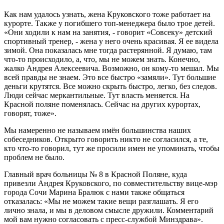
Как нам удалось узнать, жена Круковского тоже работает на
курорте. Также у погибшего топ-менеджера было трое детей.
«Они ходили к нам на занятия, - говорит «Совсеку» детский
спортивный тренер, - жена у него очень красивая. Я ее видела
зимой. Она показалась мне тогда растерянной. Я думаю, там
что-то происходило, а, что, мы не можем знать. Конечно,
жалко Андрея Алексеевича. Возможно, он кому-то мешал. Мы
всей правды не знаем. Это все быстро «замяли». Тут большие
деньги крутятся. Все можно скрыть быстро, легко, без следов.
Люди сейчас меркантильные. Тут власть меняется. На
Красной поляне поменялась. Сейчас на других курортах,
говорят, тоже».
Мы намеренно не называем имён большинства наших
собеседников. Открыто говорить никто не согласился, а те,
кто что-то говорил, тут же просили имен не упоминать, чтобы
проблем не было.
Главный врач больницы № 8 в Красной Поляне, куда
привезли Андрея Круковского, по совместительству вице-мэр
города Сочи Марина Бралюк с нами также общаться
отказалась: «Мы не можем такие вещи разглашать. Я его
лично знала, и мы в деловом смысле дружили. Комментарий
мой вам нужно согласовать с пресс-службой Минздрава».