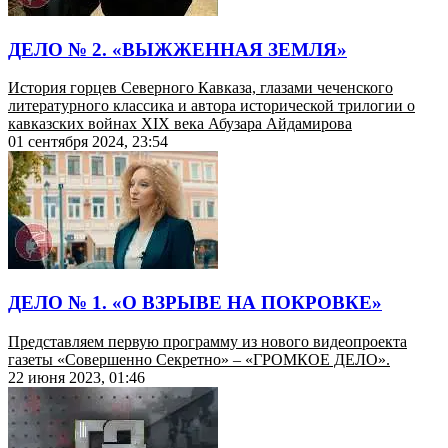
ДЕЛО № 2. «ВЫЖЖЕННАЯ ЗЕМЛЯ»
История горцев Северного Кавказа, глазами чеченского
литературного классика и автора исторической трилогии о
кавказских войнах XIX века Абузара Айдамирова
01 сентября 2024, 23:54
ДЕЛО № 1. «О ВЗРЫВЕ НА ПОКРОВКЕ»
Представляем первую программу из нового видеопроекта
газеты «Совершенно Секретно» – «ГРОМКОЕ ДЕЛО».
22 июня 2023, 01:46