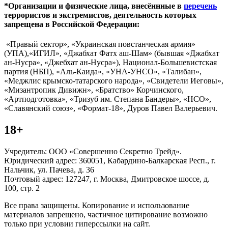
*Организации и физические лица, внесённные в
перечень
террористов и экстремистов, деятельность которых
запрещена в Российской Федерации:
«Правый сектор», «Украинская повстанческая армия»
(УПА),«ИГИЛ», «Джабхат Фатх аш-Шам» (бывшая «Джабхат
ан-Нусра», «Джебхат ан-Нусра»), Национал-Большевистская
партия (НБП), «Аль-Каида», «УНА-УНСО», «Талибан»,
«Меджлис крымско-татарского народа», «Свидетели Иеговы»,
«Мизантропик Дивижн», «Братство» Корчинского,
«Артподготовка», «Тризуб им. Степана Бандеры», «НСО»,
«Славянский союз», «Формат-18», Дуров Павел Валерьевич.
18+
Учредитель: ООО «Совершенно Секретно Трейд».
Юридический адрес: 360051, Кабардино-Балкарская Респ., г.
Нальчик, ул. Пачева, д. 36
Почтовый адрес: 127247, г. Москва, Дмитровское шоссе, д.
100, стр. 2
Все права защищены. Копирование и использование
материалов запрещено, частичное цитирование возможно
только при условии гиперссылки на сайт.