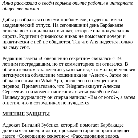
Анна рассказала о своём горьком опыте работы в интернете
общественности
Дабы разобраться со всеми проблемами, студентка взяла
академический отпуск. На сегодняшний день Барбакадзе
лишена всех социальных выплат, которые она получала как
сирота. Родители финансово никак не помогают дочери и
практически с ней не общаются. Так что Аня надеется только
на саму себя.
Редакция газеты «Совершенно секретно» связалась с 19-
летним пострадавшим, но от комментариев он отказался. В
обвинительном заключении указывается, что молодой человек
наткнулся на объявление мошенника на «Авито». Затем он
общался с ним по WhatsApp, после чего и осуществил
перевод. Примечательно, что Telegram-аккаунт Алексея
Сергеевича на момент написания статьи удалён не был.
Нашему журналисту он сперва написал «Вы от кого?», а затем
ответил, что в сотрудниках не нуждается.
МНЕНИЕ ЗАЩИТЫ
Адвокат Виталий Зубенко, который помогает Барбакадзе
добиться справедливости, прокомментировал происходящее
газете «Совершенно секретно»: «Расследование велось