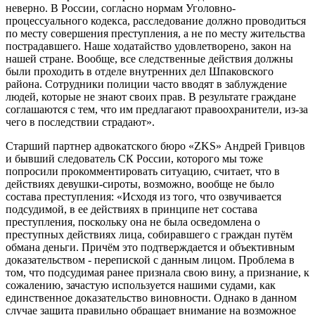
неверно. В России, согласно нормам Уголовно-
процессуального кодекса, расследование должно проводиться
по месту совершения преступления, а не по месту жительства
пострадавшего. Наше ходатайство удовлетворено, закон на
нашей стране. Вообще, все следственные действия должны
были проходить в отделе внутренних дел Шпаковского
района. Сотрудники полиции часто вводят в заблуждение
людей, которые не знают своих прав. В результате граждане
соглашаются с тем, что им предлагают правоохранители, из-за
чего в последствии страдают».
Старший партнер адвокатского бюро «ZKS» Андрей Гривцов
и бывший следователь СК России, которого мы тоже
попросили прокомментировать ситуацию, считает, что в
действиях девушки-сироты, возможно, вообще не было
состава преступления: «Исходя из того, что озвучивается
подсудимой, в ее действиях в принципе нет состава
преступления, поскольку она не была осведомлена о
преступных действиях лица, собиравшего с граждан путём
обмана деньги. Причём это подтверждается и объективным
доказательством - перепиской с данным лицом. Проблема в
том, что подсудимая ранее признала свою вину, а признание, к
сожалению, зачастую используется нашими судами, как
единственное доказательство виновности. Однако в данном
случае защита правильно обращает внимание на возможное