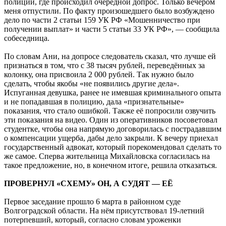
полиции, где происходил очередной допрос. Только вечером
меня отпустили. По факту произошедшего было возбуждено
дело по части 2 статьи 159 УК РФ «Мошенничество при
получении выплат» и части 5 статьи 33 УК РФ», — сообщила
собеседница.
По словам Ани, на допросе следователь сказал, что лучше ей
признаться в том, что с 38 тысяч рублей, переведённых за
колонку, она присвоила 2 000 рублей. Так нужно было
сделать, чтобы якобы «не появились другие дела».
Испуганная девушка, ранее не имевшая криминального опыта
и не попадавшая в полицию, дала «признательные»
показания, что стало ошибкой. Также её попросили озвучить
эти показания на видео. Один из оперативников посоветовал
студентке, чтобы она напрямую договорилась с пострадавшим
о компенсации ущерба, дабы дело закрыли. К вечеру приехал
государственный адвокат, который порекомендовал сделать то
же самое. Сперва жительница Михайловска согласилась на
такое предложение, но, в конечном итоге, решила отказаться.
ПРОВЕРНУЛ «СХЕМУ» ОН, А СУДЯТ — ЕЁ
Первое заседание прошло 6 марта в районном суде
Волгоградской области. На нём присутствовал 19-летний
потерпевший, который, согласно словам уроженки