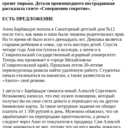
грозит тюрьма. Детали произошедшего пострадавшая
рассказала газете «Совершенно секретно».
ЕСТЬ ПРЕДЛОЖЕНИЕ
Анна Барбакадзе попала в Санаторный детский дом №12
после того, как мама и папа были лишены родительских прав.
На то время ей было всего двенадцать лет. Девушка является
старшим ребёнком в семье, где есть шестеро детей. Спустя
четыре года Аня поступила в колледж, а затем и в
Ставропольский государственный аграрный университет.
Теперь она проживает в городе Михайловске
(Ставропольский край). Прошлым летом 20-летняя
первокурсница решила найти удалённую работу. Студентка
начала откликаться на вакансии, а также разместила на
«Авито» своё резюме.
1 августа с Барбакадзе связался некий Алексей Сергеевич.
Незнакомец написал, что ему нужен помощник, который
получал бы на свои счета деньги и переводил их на другие
банковские карты. За такие нетрудные задания он обещал
платить от 1 500 рублей в день. Мужчина объяснил, что он
зарабатывает на перепродаже криптовалюты, а деньги
следуют через Аню от покупателя к продавцу. Сам Алексей
этим заниматься не мог, потому что на него якобы ложилась