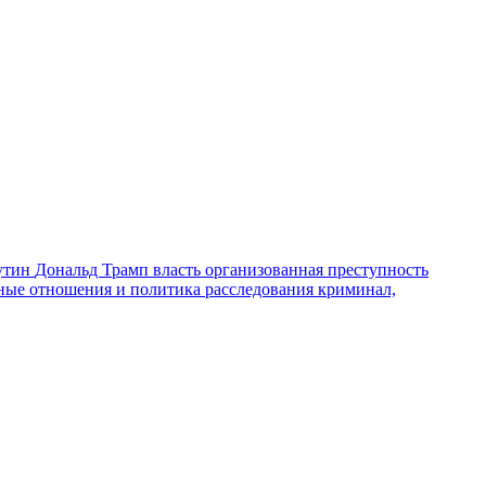
утин
Дональд Трамп
власть
организованная преступность
ные отношения и политика
расследования
криминал,