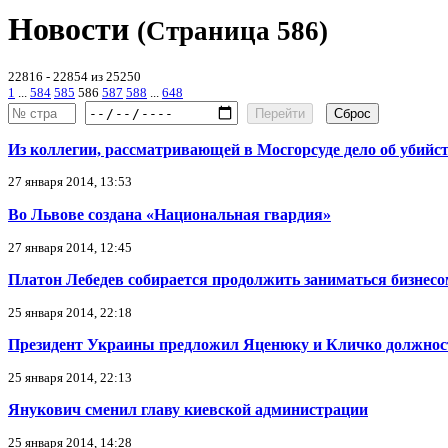
Новости
(Страница 586)
22816 - 22854 из 25250
1
...
584
585
586
587
588
...
648
Перейти
Сброс
Из коллегии, рассматривающей в Мосгорсуде дело об убий
27 января 2014, 13:53
Во Львове создана «Национальная гвардия»
27 января 2014, 12:45
Платон Лебедев собирается продолжить заниматься бизнесо
25 января 2014, 22:18
Президент Украины предложил Яценюку и Кличко должност
25 января 2014, 22:13
Янукович сменил главу киевской администрации
25 января 2014, 14:28