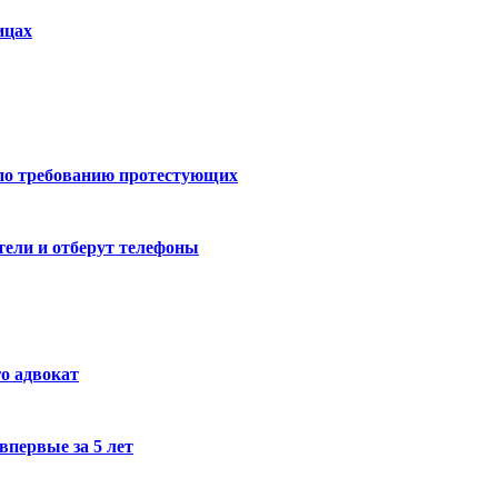
ицах
 по требованию протестующих
тели и отберут телефоны
го адвокат
впервые за 5 лет