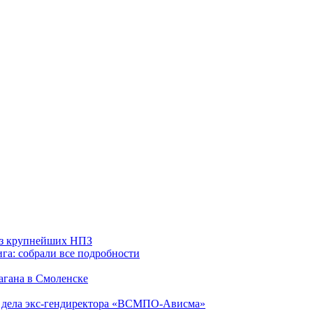
 из крупнейших НПЗ
га: собрали все подробности
агана в Смоленске
ю дела экс-гендиректора «ВСМПО-Ависма»