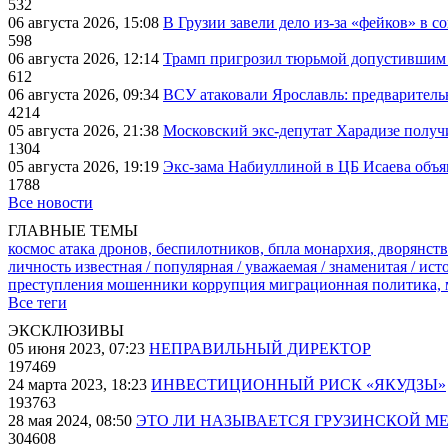
532
06 августа 2026, 15:08
В Грузии завели дело из-за «фейков» в с
598
06 августа 2026, 12:14
Трамп пригрозил тюрьмой допустившим 
612
06 августа 2026, 09:34
ВСУ атаковали Ярославль: предварител
4214
05 августа 2026, 21:38
Московский экс-депутат Харадизе получи
1304
05 августа 2026, 19:19
Экс-зама Набиуллиной в ЦБ Исаева объя
1788
Все новости
ГЛАВНЫЕ ТЕМЫ
космос
атака дронов, беспилотников, бпла
монархия, дворянств
личность известная / популярная / уважаемая / знаменитая / ис
преступления
мошенники
коррупция
миграционная политика,
Все теги
ЭКСКЛЮЗИВЫ
05 июня 2023, 07:23
НЕПРАВИЛЬНЫЙ ДИРЕКТОР
197469
24 марта 2023, 18:23
ИНВЕСТИЦИОННЫЙ РИСК «ЯКУДЗЫ»
193763
28 мая 2024, 08:50
ЭТО ЛИ НАЗЫВАЕТСЯ ГРУЗИНСКОЙ М
304608