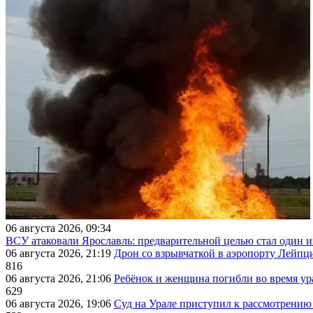
06 августа 2026, 09:34
ВСУ атаковали Ярославль: предварительной целью стал один
06 августа 2026, 21:19
Дрон со взрывчаткой в аэропорту Лейпци
816
06 августа 2026, 21:06
Ребёнок и женщина погибли во время ур
629
06 августа 2026, 19:06
Суд на Урале приступил к рассмотрени