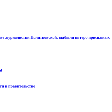
стве журналистки Политковской, выбыли пятеро присяжных
м
и в правительстве