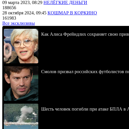
09 марта 2023, 08:29
НЕЛЁГКИЕ ДЕНЬГИ
188656
28 октября 2024, 09:45
КОШМАР В КОРКИНО
161983
Все эксклюзивы
Как Алиса Фрейндлих сохраняет свою привл
Смолов призвал российских футболистов п
Шесть человек погибли при атаке БПЛА в 