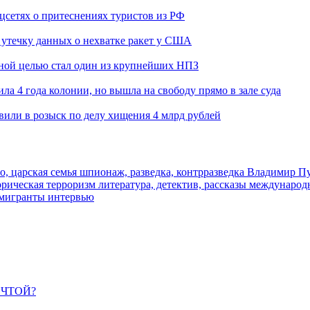
оцсетях о притеснениях туристов из РФ
утечку данных о нехватке ракет у США
ьной целью стал один из крупнейших НПЗ
ла 4 года колонии, но вышла на свободу прямо в зале суда
вили в розыск по делу хищения 4 млрд рублей
о, царская семья
шпионаж, разведка, контрразведка
Владимир П
торическая
терроризм
литература, детектив, рассказы
международ
 мигранты
интервью
ЕЧТОЙ?