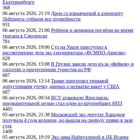
Екатеринбурге
368
06 августа 2026, 21:19
Дрон со взрывчаткой в аэропорту
Лейпцига: собрали все подробности
931
06 августа 2026, 21:06
Ребёнок и женщина погибли во время
урагана в Смоленске
781
06 августа 2026, 19:06
Суд на Урале приступил к
рассмотрению дела экс-гендиректора «ВСМПО-Ависма»
628
06 августа 2026, 15:08
В Грузии завели дело из-за «фейков» в
соцсетях о притеснениях туристов из РФ
687
06 августа 2026, 12:14
Трамп пригрозил тюрьмой
допустившим утечку данных о нехватке ракет у США
687
06 августа 2026, 09:34
ВСУ атаковали Ярославль:
предварительной целью стал один из крупнейших НПЗ
4465
05 августа 2026, 21:38
Московский экс-депутат Харадизе
получила 4 года колонии, но вышла на свободу прямо в зале
суда
1409
05 августа 2026, 19:19
Экс-зама Набиуллиной в ЦБ Исаева