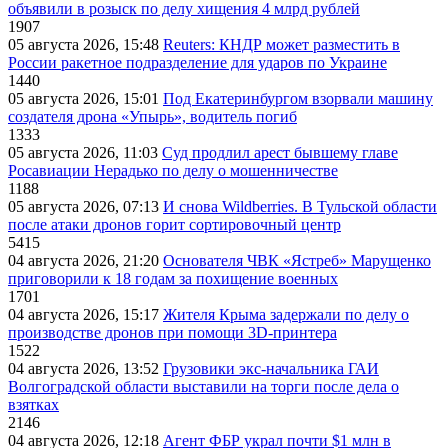
объявили в розыск по делу хищения 4 млрд рублей
1907
05 августа 2026, 15:48
Reuters: КНДР может разместить в
России ракетное подразделение для ударов по Украине
1440
05 августа 2026, 15:01
Под Екатеринбургом взорвали машину
создателя дрона «Упырь», водитель погиб
1333
05 августа 2026, 11:03
Суд продлил арест бывшему главе
Росавиации Нерадько по делу о мошенничестве
1188
05 августа 2026, 07:13
И снова Wildberries. В Тульской области
после атаки дронов горит сортировочный центр
5415
04 августа 2026, 21:20
Основателя ЧВК «Ястреб» Марущенко
приговорили к 18 годам за похищение военных
1701
04 августа 2026, 15:17
Жителя Крыма задержали по делу о
производстве дронов при помощи 3D‑принтера
1522
04 августа 2026, 13:52
Грузовики экс-начальника ГАИ
Волгоградской области выставили на торги после дела о
взятках
2146
04 августа 2026, 12:18
Агент ФБР украл почти $1 млн в