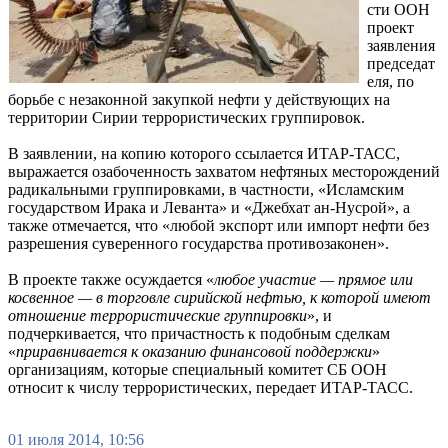
сти ООН
проект
заявления
председат
еля, по
борьбе с незаконной закупкой нефти у действующих на
территории Сирии террористических группировок.
В заявлении, на копию которого ссылается ИТАР-ТАСС,
выражается озабоченность захватом нефтяных месторождений
радикальными группировками, в частности, «Исламским
государством Ирака и Леванта» и «Джебхат ан-Нусрой», а
также отмечается, что «любой экспорт или импорт нефти без
разрешения суверенного государства противозаконен».
В проекте также осуждается «
любое участие — прямое или
косвенное — в торговле сирийской нефтью, к которой имеют
отношение террористические группировки
», и
подчеркивается, что причастность к подобным сделкам
«
приравнивается к оказанию финансовой поддержки
»
организациям, которые специальный комитет СБ ООН
относит к числу террористических, передает ИТАР-ТАСС.
01 июля 2014, 10:56