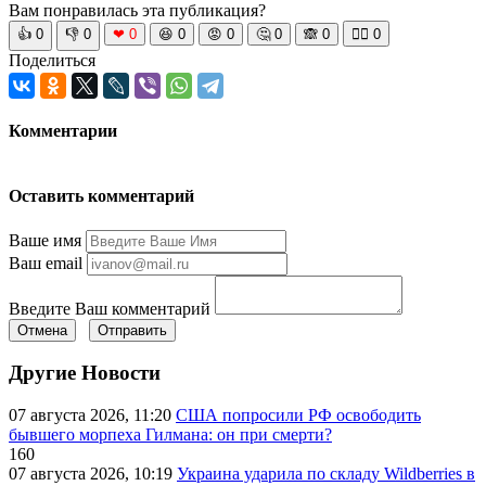
Вам понравилась эта публикация?
👍
0
👎
0
❤
0
😆
0
😡
0
🤔
0
🙈
0
🧘‍♀️
0
Поделиться
Комментарии
Оставить комментарий
Ваше имя
Ваш email
Введите Ваш комментарий
Отмена
Отправить
Другие Новости
07 августа 2026, 11:20
США попросили РФ освободить
бывшего морпеха Гилмана: он при смерти?
160
07 августа 2026, 10:19
Украина ударила по складу Wildberries в