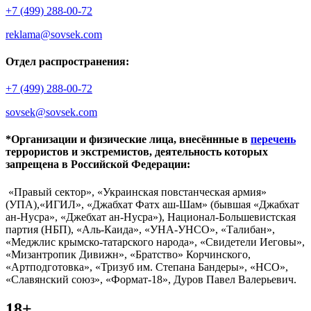
+7 (499) 288-00-72
reklama@sovsek.com
Отдел распространения:
+7 (499) 288-00-72
sovsek@sovsek.com
*Организации и физические лица, внесённные в
перечень
террористов и экстремистов, деятельность которых
запрещена в Российской Федерации:
«Правый сектор», «Украинская повстанческая армия»
(УПА),«ИГИЛ», «Джабхат Фатх аш-Шам» (бывшая «Джабхат
ан-Нусра», «Джебхат ан-Нусра»), Национал-Большевистская
партия (НБП), «Аль-Каида», «УНА-УНСО», «Талибан»,
«Меджлис крымско-татарского народа», «Свидетели Иеговы»,
«Мизантропик Дивижн», «Братство» Корчинского,
«Артподготовка», «Тризуб им. Степана Бандеры», «НСО»,
«Славянский союз», «Формат-18», Дуров Павел Валерьевич.
18+