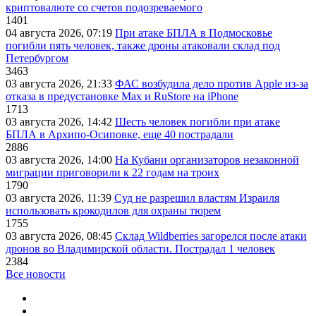
криптовалюте со счетов подозреваемого
1401
04 августа 2026, 07:19
При атаке БПЛА в Подмосковье
погибли пять человек, также дроны атаковали склад под
Петербургом
3463
03 августа 2026, 21:33
ФАС возбудила дело против Apple из-за
отказа в предустановке Max и RuStore на iPhone
1713
03 августа 2026, 14:42
Шесть человек погибли при атаке
БПЛА в Архипо-Осиповке, еще 40 пострадали
2886
03 августа 2026, 14:00
На Кубани организаторов незаконной
миграции приговорили к 22 годам на троих
1790
03 августа 2026, 11:39
Суд не разрешил властям Израиля
использовать крокодилов для охраны тюрем
1755
03 августа 2026, 08:45
Склад Wildberries загорелся после атаки
дронов во Владимирской области. Пострадал 1 человек
2384
Все новости