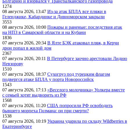
Болгарию и взорвался у Трансбалканского газопровода
1274
08 августа 2026, 13:47
Из-за атак БПЛА все пляжи в
Геленджике, Кабардинке и Дивноморском закрыли
3553
08 августа 2026, 10:00
Пожары и раненые: последствия атак
на НПЗ в Самарской области и на Кубани
1836
07 августа 2026, 20:34
В Ялте БЭК атаковал пляж, в Керчи
дрон попал в жилой дом
2367
07 августа 2026, 20:11
В Петербурге заочно арестовали Лидию
Невзорову
1510
07 августа 2026, 18:37
Сухогруз под турецким флагом
подвергся атаке БПЛА у порта Новороссийск
1543
07 августа 2026, 17:13
«Веселого молочника» Уолкера вместе
с семьей хотят выдворить из РФ
1568
07 августа 2026, 11:20
США попросили РФ освободить
бывшего морпеха Гилмана: он при смерти?
1538
07 августа 2026, 10:19
Украина ударила по складу Wildberries в
Екатеринбурге