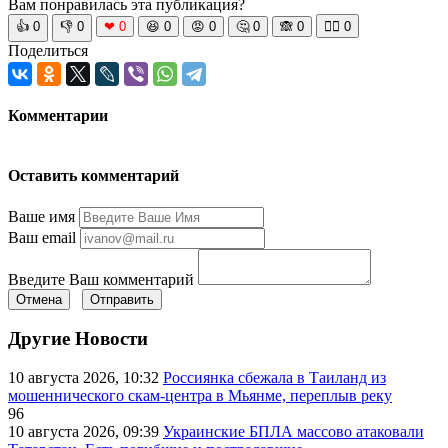
Вам понравилась эта публикация?
👍
0
👎
0
❤
0
😆
0
😡
0
🤔
0
🙈
0
🧘‍♀️
0
Поделиться
Комментарии
Оставить комментарий
Ваше имя
Ваш email
Введите Ваш комментарий
Отмена
Отправить
Другие Новости
10 августа 2026, 10:32
Россиянка сбежала в Таиланд из
мошеннического скам-центра в Мьянме, переплыв реку
96
10 августа 2026, 09:39
Украинские БПЛА массово атаковали