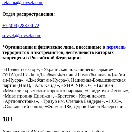
reklama@sovsek.com
Отдел распространения:
+7 (499) 288-00-72
sovsek@sovsek.com
*Организации и физические лица, внесённные в
перечень
террористов и экстремистов, деятельность которых
запрещена в Российской Федерации:
«Правый сектор», «Украинская повстанческая армия»
(УПА),«ИГИЛ», «Джабхат Фатх аш-Шам» (бывшая «Джабхат
ан-Нусра», «Джебхат ан-Нусра»), Национал-Большевистская
партия (НБП), «Аль-Каида», «УНА-УНСО», «Талибан»,
«Меджлис крымско-татарского народа», «Свидетели Иеговы»,
«Мизантропик Дивижн», «Братство» Корчинского,
«Артподготовка», «Тризуб им. Степана Бандеры», «НСО»,
«Славянский союз», «Формат-18», Дуров Павел Валерьевич.
18+
Учредитель: ООО «Совершенно Секретно Трейд».