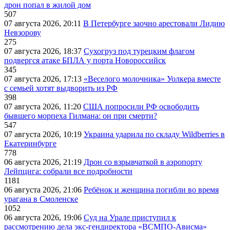
дрон попал в жилой дом
507
07 августа 2026, 20:11
В Петербурге заочно арестовали Лидию
Невзорову
275
07 августа 2026, 18:37
Сухогруз под турецким флагом
подвергся атаке БПЛА у порта Новороссийск
345
07 августа 2026, 17:13
«Веселого молочника» Уолкера вместе
с семьей хотят выдворить из РФ
398
07 августа 2026, 11:20
США попросили РФ освободить
бывшего морпеха Гилмана: он при смерти?
547
07 августа 2026, 10:19
Украина ударила по складу Wildberries в
Екатеринбурге
778
06 августа 2026, 21:19
Дрон со взрывчаткой в аэропорту
Лейпцига: собрали все подробности
1181
06 августа 2026, 21:06
Ребёнок и женщина погибли во время
урагана в Смоленске
1052
06 августа 2026, 19:06
Суд на Урале приступил к
рассмотрению дела экс-гендиректора «ВСМПО-Ависма»