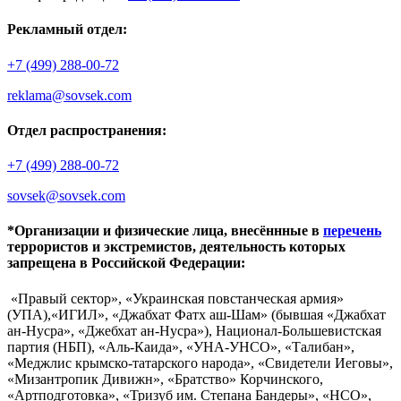
Рекламный отдел:
+7 (499) 288-00-72
reklama@sovsek.com
Отдел распространения:
+7 (499) 288-00-72
sovsek@sovsek.com
*Организации и физические лица, внесённные в
перечень
террористов и экстремистов, деятельность которых
запрещена в Российской Федерации:
«Правый сектор», «Украинская повстанческая армия»
(УПА),«ИГИЛ», «Джабхат Фатх аш-Шам» (бывшая «Джабхат
ан-Нусра», «Джебхат ан-Нусра»), Национал-Большевистская
партия (НБП), «Аль-Каида», «УНА-УНСО», «Талибан»,
«Меджлис крымско-татарского народа», «Свидетели Иеговы»,
«Мизантропик Дивижн», «Братство» Корчинского,
«Артподготовка», «Тризуб им. Степана Бандеры», «НСО»,