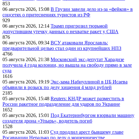
853
06 августа 2026, 15:08
В Грузии завели дело из-за «фейков» в
соцсетях о притеснениях туристов из РФ
929
06 августа 2026, 12:14
Трамп пригрозил тюрьмой
допустившим утечку данных о нехватке ракет у США
876
06 августа 2026, 09:34
ВСУ атаковали Ярославль:
предварительной целью стал один из крупнейших НПЗ
4766
05 августа 2026, 21:38
Московский экс-депутат Харадизе
получила 4 года колонии, но вышла на свободу прямо в зале
суда
1616
05 августа 2026, 19:19
Экс-зама Набиуллиной в ЦБ Исаева
объявили в розыск по делу хищения 4 млрд рублей
2185
05 августа 2026, 15:48
Reuters: КНДР может разместить в
России ракетное подразделение для ударов по Украине
1652
05 августа 2026, 15:01
Под Екатеринбургом взорвали машину
создателя дрона «Упырь», водитель погиб
1528
05 августа 2026, 11:03
Суд продлил арест бывшему главе
Росавиации Нерадько по делу о мошенничестве