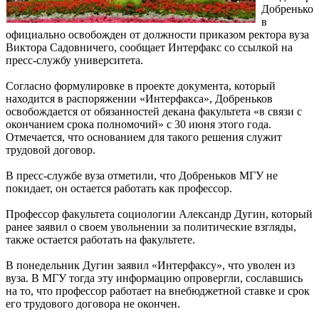
Добренько
в
официально освобожден от должности приказом ректора вуза
Виктора Садовничего, сообщает Интерфакс со ссылкой на
пресс-службу университета.
Согласно формулировке в проекте документа, который
находится в распоряжении «Интерфакса», Добреньков
освобождается от обязанностей декана факультета «в связи с
окончанием срока полномочий» с 30 июня этого года.
Отмечается, что основанием для такого решения служит
трудовой договор.
В пресс-службе вуза отметили, что Добреньков МГУ не
покидает, он остается работать как профессор.
Профессор факультета социологии Александр Дугин, который
ранее заявил о своем увольнении за политические взгляды,
также остается работать на факультете.
В понедельник Дугин заявил «Интерфаксу», что уволен из
вуза. В МГУ тогда эту информацию опровергли, сославшись
на то, что профессор работает на внебюджетной ставке и срок
его трудового договора не окончен.