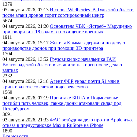
1379
05 августа 2026, 07:13
И снова Wildberries. В Тульской области
после атаки дронов горит сортировочный центр
5674
04 августа 2026, 21:20
Основателя ЧВК «Ястреб» Марущенко
приговорили к 18 годам за похищение военных
1911
04 августа 2026, 15:17
Жителя Крыма задержали по делу о
производстве дронов при помощи 3D‑принтера
1704
04 августа 2026, 13:52
Грузовики экс-начальника ГАИ
Волгоградской области выставили на торги после дела о
взятках
2332
04 августа 2026, 12:18
Агент ФБР украл почти $1 млн в
криптовалюте со счетов подозреваемого
1568
04 августа 2026, 07:19
При атаке БПЛА в Подмосковье
погибли пять человек, также дроны атаковали склад под
Петербургом
3691
03 августа 2026, 21:33
ФАС возбудила дело против Apple из-за
отказа в предустановке Max и RuStore на iPhone
1890
Все новости