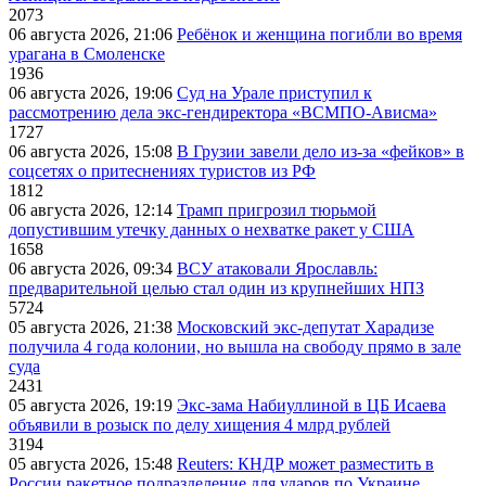
2073
06 августа 2026, 21:06
Ребёнок и женщина погибли во время
урагана в Смоленске
1936
06 августа 2026, 19:06
Суд на Урале приступил к
рассмотрению дела экс-гендиректора «ВСМПО-Ависма»
1727
06 августа 2026, 15:08
В Грузии завели дело из-за «фейков» в
соцсетях о притеснениях туристов из РФ
1812
06 августа 2026, 12:14
Трамп пригрозил тюрьмой
допустившим утечку данных о нехватке ракет у США
1658
06 августа 2026, 09:34
ВСУ атаковали Ярославль:
предварительной целью стал один из крупнейших НПЗ
5724
05 августа 2026, 21:38
Московский экс-депутат Харадизе
получила 4 года колонии, но вышла на свободу прямо в зале
суда
2431
05 августа 2026, 19:19
Экс-зама Набиуллиной в ЦБ Исаева
объявили в розыск по делу хищения 4 млрд рублей
3194
05 августа 2026, 15:48
Reuters: КНДР может разместить в
России ракетное подразделение для ударов по Украине