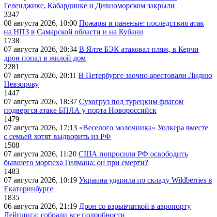
Геленджике, Кабардинке и Дивноморском закрыли
3347
08 августа 2026, 10:00
Пожары и раненые: последствия атак
на НПЗ в Самарской области и на Кубани
1738
07 августа 2026, 20:34
В Ялте БЭК атаковал пляж, в Керчи
дрон попал в жилой дом
2281
07 августа 2026, 20:11
В Петербурге заочно арестовали Лидию
Невзорову
1447
07 августа 2026, 18:37
Сухогруз под турецким флагом
подвергся атаке БПЛА у порта Новороссийск
1479
07 августа 2026, 17:13
«Веселого молочника» Уолкера вместе
с семьей хотят выдворить из РФ
1508
07 августа 2026, 11:20
США попросили РФ освободить
бывшего морпеха Гилмана: он при смерти?
1483
07 августа 2026, 10:19
Украина ударила по складу Wildberries в
Екатеринбурге
1835
06 августа 2026, 21:19
Дрон со взрывчаткой в аэропорту
Лейпцига: собрали все подробности