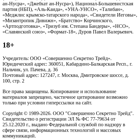
ан-Нусра», «Джебхат ан-Нусра»), Национал-Большевистская
партия (НБП), «Аль-Каида», «УНА-УНСО», «Талибан»,
«Меджлис крымско-татарского народа», «Свидетели Иеговы»,
«Мизантропик Дивижн», «Братство» Корчинского,
«Артподготовка», «Тризуб им. Степана Бандеры», «НСО»,
«Славянский союз», «Формат-18», Дуров Павел Валерьевич.
18+
Учредитель: ООО «Совершенно Секретно Трейд».
Юридический адрес: 360051, Кабардино-Балкарская Респ., г.
Нальчик, ул. Пачева, д. 36
Почтовый адрес: 127247, г. Москва, Дмитровское шоссе, д.
100, стр. 2
Все права защищены. Копирование и использование
материалов запрещено, частичное цитирование возможно
только при условии гиперссылки на сайт.
Copyright © 1989-2026. ООО "Совершенно Секретно Трейд".
Свидетельство о регистрации ЭЛ № ФС 77-79634 от
25.12.2020 г., выдано Федеральной службой по надзору в
сфере связи, информационных технологий и массовых
коммуникаций.