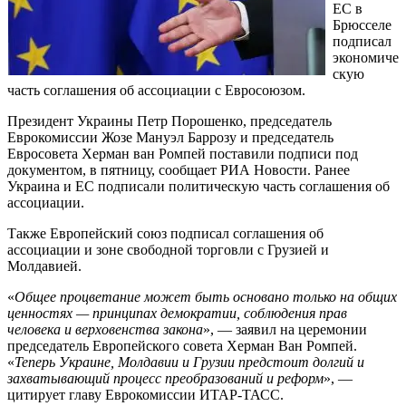
ЕС в
Брюсселе
подписал
экономиче
скую
часть соглашения об ассоциации с Евросоюзом.
Президент Украины Петр Порошенко, председатель
Еврокомиссии Жозе Мануэл Баррозу и председатель
Евросовета Херман ван Ромпей поставили подписи под
документом, в пятницу, сообщает РИА Новости. Ранее
Украина и ЕС подписали политическую часть соглашения об
ассоциации.
Также Европейский союз подписал соглашения об
ассоциации и зоне свободной торговли с Грузией и
Молдавией.
«
Общее процветание может быть основано только на общих
ценностях — принципах демократии, соблюдения прав
человека и верховенства закона
», — заявил на церемонии
председатель Европейского совета Херман Ван Ромпей.
«
Теперь Украине, Молдавии и Грузии предстоит долгий и
захватывающий процесс преобразований и реформ
», —
цитирует главу Еврокомиссии ИТАР-ТАСС.