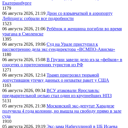
Екатеринбурге
1179
06 августа 2026, 21:19
Дрон со взрывчаткой в аэропорту
Лейпцига: собрали все подробности
1523
06 августа 2026, 21:06
Ребёнок и женщина погибли во время
урагана в Смоленске
1395
06 августа 2026, 19:06
Суд на Урале приступил к
рассмотрению дела экс-гендиректора «ВСМПО-Ависма»
1180
06 августа 2026, 15:08
В Грузии завели дело из-за «фейков» в
соцсетях о притеснениях туристов из РФ
1271
06 августа 2026, 12:14
Трамп пригрозил тюрьмой
допустившим утечку данных о нехватке ракет у США
1163
06 августа 2026, 09:34
ВСУ атаковали Ярославль:
предварительной целью стал один из крупнейших НПЗ
5131
05 августа 2026, 21:38
Московский экс-депутат Харадизе
получила 4 года колонии, но вышла на свободу прямо в зале
суда
1910
05 августа 2026, 19:19
Экс-зама Набиуллиной в ЦБ Исаева