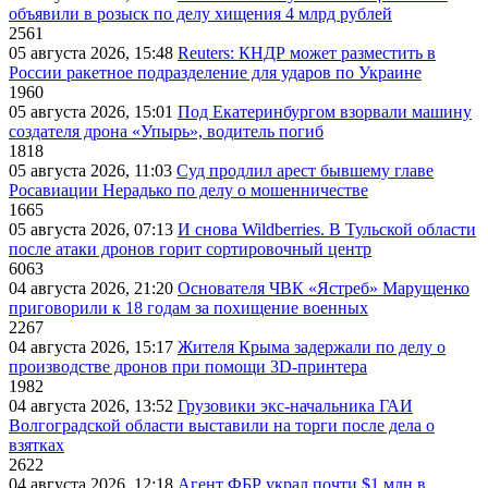
объявили в розыск по делу хищения 4 млрд рублей
2561
05 августа 2026, 15:48
Reuters: КНДР может разместить в
России ракетное подразделение для ударов по Украине
1960
05 августа 2026, 15:01
Под Екатеринбургом взорвали машину
создателя дрона «Упырь», водитель погиб
1818
05 августа 2026, 11:03
Суд продлил арест бывшему главе
Росавиации Нерадько по делу о мошенничестве
1665
05 августа 2026, 07:13
И снова Wildberries. В Тульской области
после атаки дронов горит сортировочный центр
6063
04 августа 2026, 21:20
Основателя ЧВК «Ястреб» Марущенко
приговорили к 18 годам за похищение военных
2267
04 августа 2026, 15:17
Жителя Крыма задержали по делу о
производстве дронов при помощи 3D‑принтера
1982
04 августа 2026, 13:52
Грузовики экс-начальника ГАИ
Волгоградской области выставили на торги после дела о
взятках
2622
04 августа 2026, 12:18
Агент ФБР украл почти $1 млн в