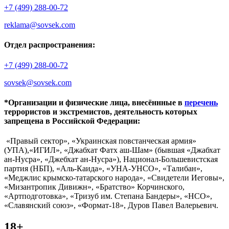
+7 (499) 288-00-72
reklama@sovsek.com
Отдел распространения:
+7 (499) 288-00-72
sovsek@sovsek.com
*Организации и физические лица, внесённные в
перечень
террористов и экстремистов, деятельность которых
запрещена в Российской Федерации:
«Правый сектор», «Украинская повстанческая армия»
(УПА),«ИГИЛ», «Джабхат Фатх аш-Шам» (бывшая «Джабхат
ан-Нусра», «Джебхат ан-Нусра»), Национал-Большевистская
партия (НБП), «Аль-Каида», «УНА-УНСО», «Талибан»,
«Меджлис крымско-татарского народа», «Свидетели Иеговы»,
«Мизантропик Дивижн», «Братство» Корчинского,
«Артподготовка», «Тризуб им. Степана Бандеры», «НСО»,
«Славянский союз», «Формат-18», Дуров Павел Валерьевич.
18+