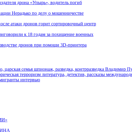
здателя дрона «Упырь», водитель погиб
иации Нерадько по делу о мошенничестве
 после атаки дронов горит сортировочный центр
иговорили к 18 годам за похищение военных
изводстве дронов при помощи 3D‑принтера
о, царская семья
шпионаж, разведка, контрразведка
Владимир П
торическая
терроризм
литература, детектив, рассказы
международ
 мигранты
интервью
МИ»
ЩИНА