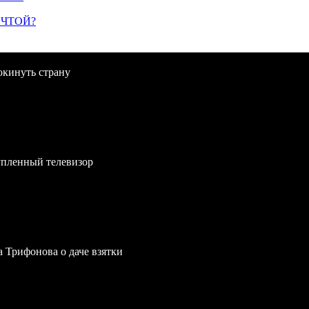
ЕЧТОЙ?
окинуть страну
упленный телевизор
a Трифонова о даче взятки