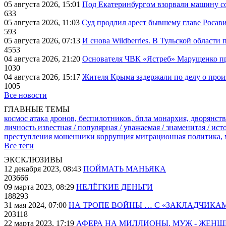
05 августа 2026, 15:01
Под Екатеринбургом взорвали машину со
633
05 августа 2026, 11:03
Суд продлил арест бывшему главе Росав
593
05 августа 2026, 07:13
И снова Wildberries. В Тульской области
4553
04 августа 2026, 21:20
Основателя ЧВК «Ястреб» Марущенко пр
1030
04 августа 2026, 15:17
Жителя Крыма задержали по делу о про
1005
Все новости
ГЛАВНЫЕ ТЕМЫ
космос
атака дронов, беспилотников, бпла
монархия, дворянств
личность известная / популярная / уважаемая / знаменитая / ис
преступления
мошенники
коррупция
миграционная политика,
Все теги
ЭКСКЛЮЗИВЫ
12 декабря 2023, 08:43
ПОЙМАТЬ МАНЬЯКА
203666
09 марта 2023, 08:29
НЕЛЁГКИЕ ДЕНЬГИ
188293
31 мая 2024, 07:00
НА ТРОПЕ ВОЙНЫ … С «ЗАКЛАДЧИКА
203118
22 марта 2023, 17:19
АФЕРА НА МИЛЛИОНЫ. МУЖ - ЖЕН