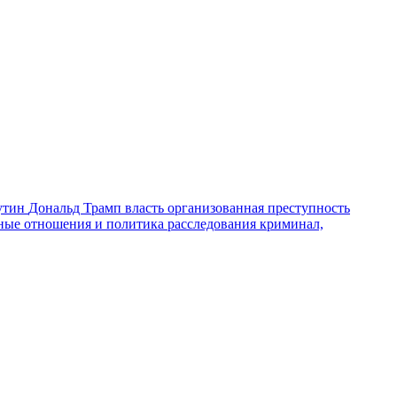
утин
Дональд Трамп
власть
организованная преступность
ные отношения и политика
расследования
криминал,