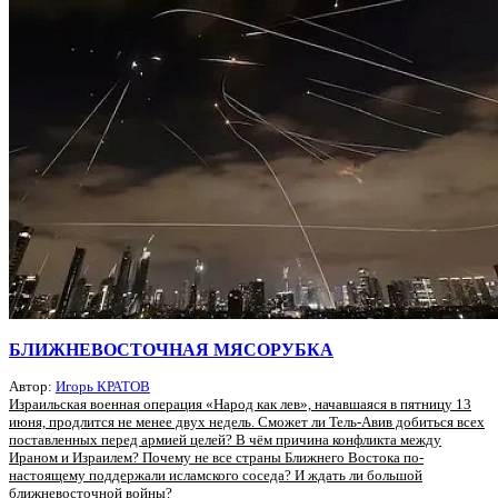
БЛИЖНЕВОСТОЧНАЯ МЯСОРУБКА
Автор:
Игорь КРАТОВ
Израильская военная операция «Народ как лев», начавшаяся в пятницу 13
июня, продлится не менее двух недель. Сможет ли Тель-Авив добиться всех
поставленных перед армией целей? В чём причина конфликта между
Ираном и Израилем? Почему не все страны Ближнего Востока по-
настоящему поддержали исламского соседа? И ждать ли большой
ближневосточной войны?