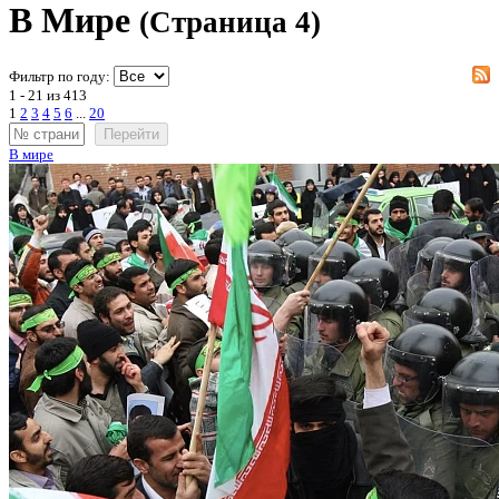
В Мире
(Страница 4)
Фильтр по году:
1 - 21 из 413
1
2
3
4
5
6
...
20
Перейти
В мире