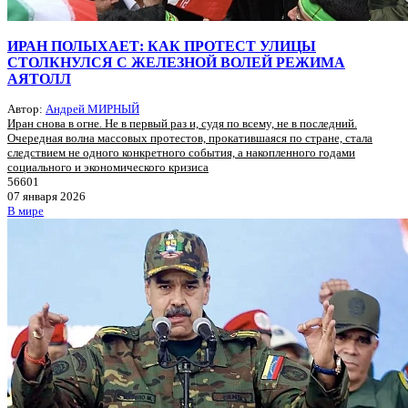
ИРАН ПОЛЫХАЕТ: КАК ПРОТЕСТ УЛИЦЫ
СТОЛКНУЛСЯ С ЖЕЛЕЗНОЙ ВОЛЕЙ РЕЖИМА
АЯТОЛЛ
Автор:
Андрей МИРНЫЙ
Иран снова в огне. Не в первый раз и, судя по всему, не в последний.
Очередная волна массовых протестов, прокатившаяся по стране, стала
следствием не одного конкретного события, а накопленного годами
социального и экономического кризиса
56601
07 января 2026
В мире