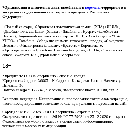
*Организации и физические лица, внесённные в
перечень
террористов и
экстремистов, деятельность которых запрещена в Российской
Федерации:
«Правый сектор», «Украинская повстанческая армия» (УПА),«ИГИЛ»,
«Джабхат Фатх аш-Шам» (бывшая «Джабхат ан-Нусра», «Джебхат ан-
Нусра»), Национал-Большевистская партия (НБП), «Аль-Каида», «УНА-
УНСО», «Талибан», «Меджлис крымско-татарского народа», «Свидетели
Иеговы», «Мизантропик Дивижн», «Братство» Корчинского,
«Артподготовка», «Тризуб им. Степана Бандеры», «НСО», «Славянский
союз», «Формат-18», Дуров Павел Валерьевич.
18+
Учредитель: ООО «Совершенно Секретно Трейд».
Юридический адрес: 360051, Кабардино-Балкарская Респ., г. Нальчик, ул.
Пачева, д. 36
Почтовый адрес: 127247, г. Москва, Дмитровское шоссе, д. 100, стр. 2
Все права защищены. Копирование и использование материалов запрещено,
частичное цитирование возможно только при условии гиперссылки на сайт.
Copyright © 1989-2026. ООО "Совершенно Секретно Трейд".
Свидетельство о регистрации ЭЛ № ФС 77-79634 от 25.12.2020 г., выдано
Федеральной службой по надзору в сфере связи, информационных
технологий и массовых коммуникаций.