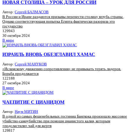
НОВАЯ СТОЛИЦА – УРОК ДЛЯ РОССИИ
Автор:
Сергей БАЛМАСОВ
В России и Иране раздаются призывы перенести столицу вглубь страны.
Однако соответствующая попытка Египта фактически разорила это
государство
129943
30 октября 2024
В мире
ИЗРАИЛЬ ВНОВЬ ОБЕЗГЛАВИЛ ХАМАС
Автор:
Сергей МАНУКОВ
«Исламскому движению сопротивления» не привыкать терять лидеров.
Борьба продолжается
122188
27 октября 2024
В мире
ЧАЕПИТИЕ С ЦИАНИДОМ
Автор:
Наум МИТИН
В одной из самых фешенебельных гостиниц Бангкока произошло массовое
убийство-самоубийство при помощи цианистого калия, которым
«подсластили» чай для жертв
129817