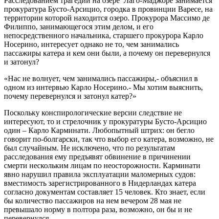
Расследованием трагедии на озере Лаго-Маджоре занимается
прокуратура Бусто-Арсицио, городка в провинции Варесе, на
территории которой находится озеро. Прокурора Массимо де
Филиппо, занимающегося этим делом, и его
непосредственного начальника, старшего прокурора Карло
Носерино, интересует однако не то, чем занимались
пассажиры катера и кем они были, а почему он перевернулся
и затонул?
«Нас не волнует, чем занимались пассажиры,- объяснил в
одном из интервью Карло Носерино.- Мы хотим выяснить,
почему перевернулся и затонул катер?»
Поскольку конспирологические версии следствие не
интересуют, то и стрелочник у прокуратуры Бусто-Арсицио
один – Карло Карминати. Любопытный штрих: он бегло
говорит по-болгарски, так что выбор его катера, возможно, не
был случайным. Не исключено, что по результатам
расследования ему предъявят обвинение в причинении
смерти нескольким лицам по неосторожности. Карминати
явно нарушил правила эксплуатации маломерных судов:
вместимость зарегистрированного в Нидерландах катера
согласно документам составляет 15 человек. Кто знает, если
бы количество пассажиров на нем вечером 28 мая не
превышало норму в полтора раза, возможно, он бы и не
перевернулся.