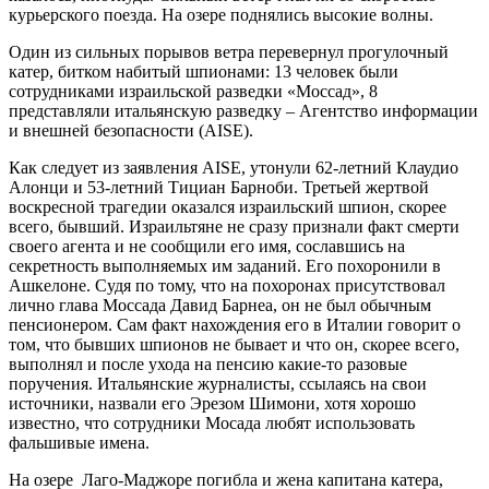
курьерского поезда. На озере поднялись высокие волны.
Один из сильных порывов ветра перевернул прогулочный
катер, битком набитый шпионами: 13 человек были
сотрудниками израильской разведки «Моссад», 8
представляли итальянскую разведку – Агентство информации
и внешней безопасности (AISE).
Как следует из заявления AISE, утонули 62-летний Клаудио
Алонци и 53-летний Тициан Барноби. Третьей жертвой
воскресной трагедии оказался израильский шпион, скорее
всего, бывший. Израильтяне не сразу признали факт смерти
своего агента и не сообщили его имя, сославшись на
секретность выполняемых им заданий. Его похоронили в
Ашкелоне. Судя по тому, что на похоронах присутствовал
лично глава Моссада Давид Барнеа, он не был обычным
пенсионером. Сам факт нахождения его в Италии говорит о
том, что бывших шпионов не бывает и что он, скорее всего,
выполнял и после ухода на пенсию какие-то разовые
поручения. Итальянские журналисты, ссылаясь на свои
источники, назвали его Эрезом Шимони, хотя хорошо
известно, что сотрудники Мосада любят использовать
фальшивые имена.
На озере Лаго-Маджоре погибла и жена капитана катера,