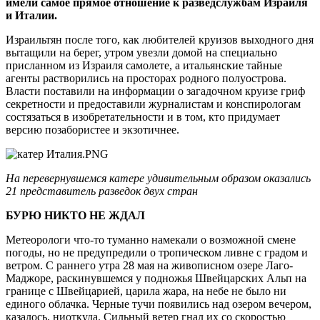
имели самое прямое отношение к разведслужбам Израиля
и Италии.
Израильтян после того, как любителей круизов выходного дня
вытащили на берег, утром увезли домой на специально
присланном из Израиля самолете, а итальянские тайные
агенты растворились на просторах родного полуострова.
Власти поставили на информации о загадочном круизе гриф
секретности и предоставили журналистам и конспирологам
состязаться в изобретательности и в том, кто придумает
версию позабористее и экзотичнее.
На п
еревернувшемся
катере удивительным образом оказались
21 представитель разведок двух стран
БУРЮ НИКТО НЕ ЖДАЛ
Метеорологи что-то туманно намекали о возможной смене
погоды, но не предупредили о тропическом ливне с градом и
ветром. С раннего утра 28 мая на живописном озере Лаго-
Маджоре, раскинувшемся у подножья Швейцарских Альп на
границе с Швейцарией, царила жара, на небе не было ни
единого облачка. Черные тучи появились над озером вечером,
казалось, ниоткуда. Сильный ветер гнал их со скоростью