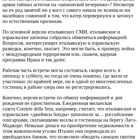
армия тайных агентов на «шпионской вечеринке»? Несмотря
на их род занятий ни у кого с самого начала не возникло ни
малейших сомнений в том, что катер перевернулся и затонул
по естественным причинам.
По основной версии итальянских СМИ, итальянские и
израильские шпионы собрались обменяться информацией.
Вопросов, интересующих итальянскую и израильскую
разведки, конечно, хватает. Это могли быть, к примеру, война
с международным терроризмом или, скажем, ядерная
программа Ирана и так далее.
Рабочая часть встречи могла состояться, скорее всего, в
пятницу и субботу, но тогда не очень понятно, где жили ее
участники: по крайней мере, ни в одной из многочисленных
гостиниц в районе озера они не регистрировались.
Конечно, версия встречи по обмену информацией и дня
рождения не единственная. Ежедневная миланская
газета Corriere della Sera, например, считает, что итальянские и
израильские «джеймсы бонды» шпионили за… российскими
олигархами, скупающими виллы и гостиницы на берегу Лаго-
Маджоре. Немалые деньги на приобретение недвижимости в
этом живописном уголке Италии они переводили из
швейцарских банков, что позволяло обходить санкции против