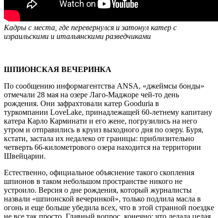
Кадры с места, где перевернулся и затонул катер с
израильскими и итальянскими разведчиками
ШП
ИОНСКАЯ ВЕЧЕРИНКА
По сообщению информагентства ANSA, «джеймсы бонды»
отмечали 28 мая на озере Лаго-Маджоре чей-то день
рождения. Они зафрахтовали катер Gooduria в
туркомпании LoveLake, принадлежащей 60-летнему капитану
катера Карло Карминати и его жене, погрузились на него
утром и отправились в круиз выходного дня по озеру. Буря,
кстати, застала их недалеко от границы: приблизительно
четверть 66-километрового озера находится на территории
Швейцарии.
Естественно, официальное объяснение такого скопления
шпионов в таком небольшом пространстве никого не
устроило. Версия о дне рождения, который журналисты
назвали «шпионской вечеринкой», только подлила масла в
огонь и еще больше убедила всех, что в этой странной поездке
не все так просто. Главный вопрос, конечно: что делала целая