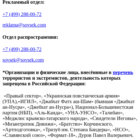
Рекламный отдел:
+7 (499) 288-00-72
reklama@sovsek.com
Отдел распространения:
+7 (499) 288-00-72
sovsek@sovsek.com
*Организации и физические лица, внесённные в
перечень
террористов и экстремистов, деятельность которых
запрещена в Российской Федерации:
«Правый сектор», «Украинская повстанческая армия»
(УПА),«ИГИЛ», «Джабхат Фатх аш-Шам» (бывшая «Джабхат
ан-Нусра», «Джебхат ан-Нусра»), Национал-Большевистская
партия (НБП), «Аль-Каида», «УНА-УНСО», «Талибан»,
«Меджлис крымско-татарского народа», «Свидетели Иеговы»,
«Мизантропик Дивижн», «Братство» Корчинского,
«Артподготовка», «Тризуб им. Степана Бандеры», «НСО»,
«Славянский союз», «Формат-18», Дуров Павел Валерьевич.