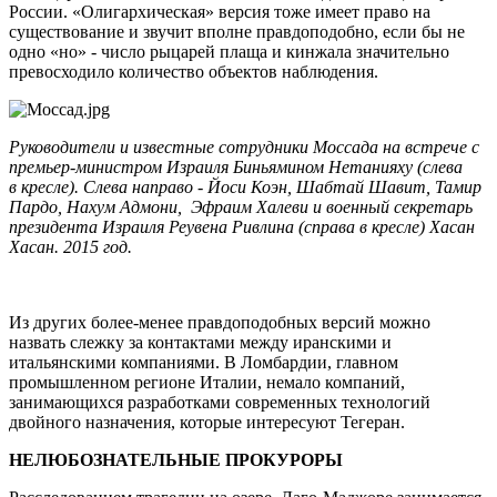
России. «Олигархическая» версия тоже имеет право на
существование и звучит вполне правдоподобно, если бы не
одно «но» - число рыцарей плаща и кинжала значительно
превосходило количество объектов наблюдения.
Руководители и известные сотрудники Моссада на встрече с
премьер-министром Израиля Биньямином Нетанияху (слева
в кресле). Слева направо - Йоси Коэн, Шабтай Шавит, Тамир
Пардо, Нахум Адмони, Эфраим Халеви и военный секретарь
президента Израиля Реувена Ривлина (справа в кресле) Хасан
Хасан.
2015 год.
Из других более-менее правдоподобных версий можно
назвать слежку за контактами между иранскими и
итальянскими компаниями. В Ломбардии, главном
промышленном регионе Италии, немало компаний,
занимающихся разработками современных технологий
двойного назначения, которые интересуют Тегеран.
НЕЛЮБОЗНАТЕЛЬНЫЕ ПРОКУРОРЫ