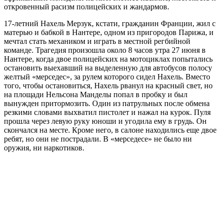
откровенный расизм полицейских и жандармов.
17-летний Нахель Мерзук, кстати, гражданин Франции, жил с
матерью и бабкой в Нантере, одном из пригородов Парижа, и
мечтал стать механиком и играть в местной регбийной
команде. Трагедия произошла около 8 часов утра 27 июня в
Нантере, когда двое полицейских на мотоциклах попытались
остановить выехавший на выделенную для автобусов полосу
желтый «мерседес», за рулем которого сидел Нахель. Вместо
того, чтобы остановиться, Нахель рванул на красный свет, но
на площади Нельсона Манделы попал в пробку и был
вынужден притормозить. Один из патрульных после обмена
резкими словами выхватил пистолет и нажал на курок. Пуля
прошла через левую руку юноши и угодила ему в грудь. Он
скончался на месте. Кроме него, в салоне находились еще двое
ребят, но они не пострадали. В «мерседесе» не было ни
оружия, ни наркотиков.