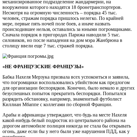
механизированное подразделение жандармерии, на
вооружении которого находятся 18 бронетранспортеров.
Несмотря на огромную численность – порядка 45 тыс.
человек, стражам порядка пришлось нелегко. По крайней
мере, первые пять ночей поле боев, а иначе назвать
происходившее нельзя, оставались за юными погромщиками.
Сначала порядок в пригородах Парижа наводили 5 тыс.
силовиков, но после нападения на дом мэра Жанбрюна в
столицу ввели еще 7 тыс. стражей порядка.
«НЕ ФРАНЦУЗСКИЕ ФРАНЦУЗЫ»
Бабка Нахеля Мерзука призвала всех успокоиться и заявила,
что погромщики воспользовались убийством как предлогом
для организации беспорядков. Конечно, было немало и других
безуспешных попыток прекратить беспорядки. Попытался
разрядить обстановку, например, знаменитый футболист
Киллиан Мбаппе с коллегами по сборной Франции.
Арабы и африканцы утверждают, что будь на месте Нахеля
какой-нибудь белый подросток из центрального района на
дорогом автомобиле полиция никогда не стала бы открывать
огонь, даже если бы у него были уже нарушения ПДД, как у
погибшего.