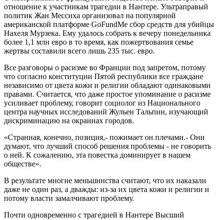
отношение к участникам трагедии в Нантере. Ультраправый
политик Жан Мессиха организовал на популярной
американской платформе GoFundMe сбор средств для убийцы
Нахеля Мурзека. Ему удалось собрать к вечеру понедельника
более 1,1 млн евро в то время, как пожертвования семье
жертвы составили всего лишь 235 тыс. евро.
Все разговоры о расизме во Франции под запретом, потому
что согласно конституции Пятой республики все граждане
независимо от цвета кожи и религии обладают одинаковыми
правами. Считается, что даже простое упоминание о расизме
усиливает проблему, говорит социолог из Национального
центра научных исследований Жульен Тальпин, изучающий
дискриминацию на окраинах городов.
«Странная, конечно, позиция,- пожимает он плечами.- Они
думают, что лучший способ решения проблемы - не говорить
о ней. К сожалению, эта повестка доминирует в нашем
обществе».
В результате многие меньшинства считают, что их наказали
даже не один раз, а дважды: из-за их цвета кожи и религии и
потому власти замалчивают проблему.
Почти одновременно с трагедией в Нантере Высший