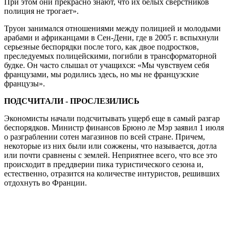
При этом они прекрасно знают, что их белых сверстников
полиция не трогает».
Труон занимался отношениями между полицией и молодыми
арабами и африканцами в Сен-Дени, где в 2005 г. вспыхнули
серьезные беспорядки после того, как двое подростков,
преследуемых полицейскими, погибли в трансформаторной
будке. Он часто слышал от учащихся: «Мы чувствуем себя
французами, мы родились здесь, но мы не французские
французы».
ПОДСЧИТАЛИ - ПРОСЛЕЗИЛИСЬ
Экономисты начали подсчитывать ущерб еще в самый разгар
беспорядков. Министр финансов Брюно ле Мэр заявил 1 июля
о разграблении сотен магазинов по всей стране. Причем,
некоторые из них были или сожжены, что называется, дотла
или почти сравнены с землей. Неприятнее всего, что все это
происходит в преддверии пика туристического сезона и,
естественно, отразится на количестве интуристов, решивших
отдохнуть во Франции.