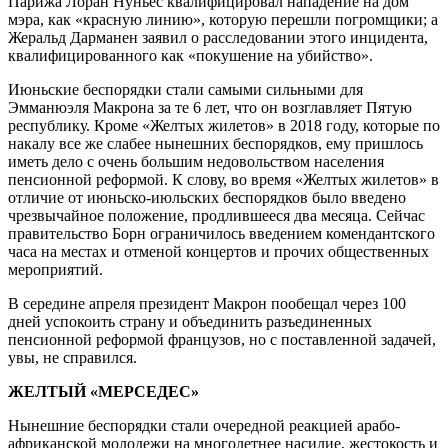
Парижа Лоран Нуньес квалифицировал нападение на дом
мэра, как «красную линию», которую перешли погромщики; а
Жеральд Дарманен заявил о расследовании этого инцидента,
квалифицированного как «покушение на убийство».
Июньские беспорядки стали самыми сильными для
Эмманюэля Макрона за те 6 лет, что он возглавляет Пятую
республику. Кроме «Желтых жилетов» в 2018 году, которые по
накалу все же слабее нынешних беспорядков, ему пришлось
иметь дело с очень большим недовольством населения
пенсионной реформой. К слову, во время «Желтых жилетов» в
отличие от июньско-июльских беспорядков было введено
чрезвычайное положение, продлившееся два месяца. Сейчас
правительство Борн ограничилось введением комендантского
часа на местах и отменой концертов и прочих общественных
мероприятий.
В середине апреля президент Макрон пообещал через 100
дней успокоить страну и объединить разъединенных
пенсионной реформой французов, но с поставленной задачей,
увы, не справился.
ЖЕЛТЫЙ «МЕРСЕДЕС»
Нынешние беспорядки стали очередной реакцией арабо-
африканской молодежи на многолетнее насилие, жестокость и