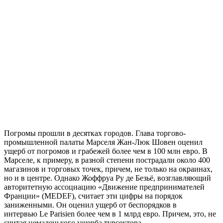
Погромы прошли в десятках городов. Глава торгово-
промышленной палаты Марселя Жан-Люк Шовен оценил
ущерб от погромов и грабежей более чем в 100 млн евро. В
Марселе, к примеру, в разной степени пострадали около 400
магазинов и торговых точек, причем, не только на окраинах,
но и в центре. Однако Жоффруа Ру де Безьё, возглавляющий
авторитетную ассоциацию «Движение предпринимателей
Франции» (MEDEF), считает эти цифры на порядок
заниженными. Он оценил ущерб от беспорядков в
интервью Le Parisien более чем в 1 млрд евро. Причем, это, не
считая немаленького ущерба турсектора.