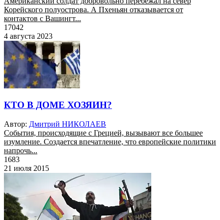
Американский солдат добровольно перебежал на север
Корейского полуострова. А Пхеньян отказывается от
контактов с Вашингт...
17042
4 августа 2023
КТО В ДОМЕ ХОЗЯИН?
Автор:
Дмитрий НИКОЛАЕВ
События, происходящие с Грецией, вызывают все большее
изумление. Создается впечатление, что европейские политики
напрочь...
1683
21 июля 2015