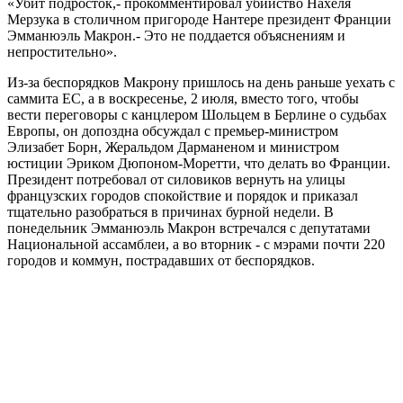
«Убит подросток,- прокомментировал убийство Нахеля
Мерзука в столичном пригороде Нантере президент Франции
Эмманюэль Макрон.- Это не поддается объяснениям и
непростительно».
Из-за беспорядков Макрону пришлось на день раньше уехать с
саммита ЕС, а в воскресенье, 2 июля, вместо того, чтобы
вести переговоры с канцлером Шольцем в Берлине о судьбах
Европы, он допоздна обсуждал с премьер-министром
Элизабет Борн, Жеральдом Дарманеном и министром
юстиции Эриком Дюпоном-Моретти, что делать во Франции.
Президент потребовал от силовиков вернуть на улицы
французских городов спокойствие и порядок и приказал
тщательно разобраться в причинах бурной недели. В
понедельник Эмманюэль Макрон встречался с депутатами
Национальной ассамблеи, а во вторник - с мэрами почти 220
городов и коммун, пострадавших от беспорядков.