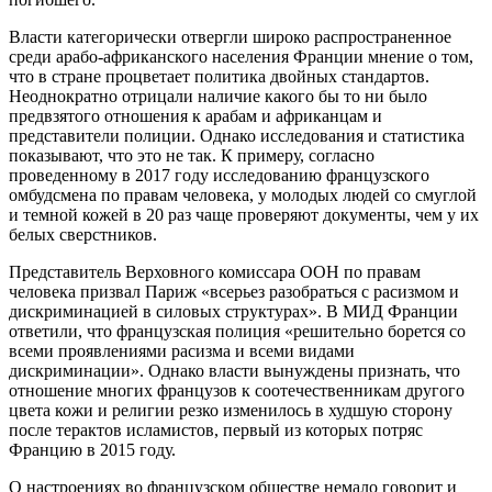
Власти категорически отвергли широко распространенное
среди арабо-африканского населения Франции мнение о том,
что в стране процветает политика двойных стандартов.
Неоднократно отрицали наличие какого бы то ни было
предвзятого отношения к арабам и африканцам и
представители полиции. Однако исследования и статистика
показывают, что это не так. К примеру, согласно
проведенному в 2017 году исследованию французского
омбудсмена по правам человека, у молодых людей со смуглой
и темной кожей в 20 раз чаще проверяют документы, чем у их
белых сверстников.
Представитель Верховного комиссара ООН по правам
человека призвал Париж «всерьез разобраться с расизмом и
дискриминацией в силовых структурах». В МИД Франции
ответили, что французская полиция «решительно борется со
всеми проявлениями расизма и всеми видами
дискриминации». Однако власти вынуждены признать, что
отношение многих французов к соотечественникам другого
цвета кожи и религии резко изменилось в худшую сторону
после терактов исламистов, первый из которых потряс
Францию в 2015 году.
О настроениях во французском обществе немало говорит и