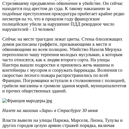
Стрелявшему предъявлено обвинение в убийстве. Он сейчас
находится под арестом до суда. К такому наказанию за
подобные преступления прокуратура прибегает крайне редко
несмотря на то, что в прошлом году французские
полицейские убили за нарушение ПДД рекордное число
нарушителей - 13 человек!
Сейчас на месте трагедии лежат цветы. Стены близлежащих
домов расписаны граффити, призывающими к мести и
обвиняющими во всем полицию. Убийство Нахеля Мерзука
переполнило чашу терпения молодых мусульман, к которым
часто относятся, как к людям второго сорта. На улицы
Нантера вышли подростки и принялись жечь машины и
контейнеры с мусором и сооружать баррикады. Волнения со
скоростью лесного пожара распространились по всей
Франции. Погромщики вступали в столкновения с полицией,
грабили магазины и громили здания мэрий, муниципалитетов
и прочих общественных зданий.
Налет на магазин «Зара» в Страсбурге 30 июня
Власти вывели на улицы Парижа, Марселя, Лиона, Тулузы и
других городов целую армию стражей порядка, включая