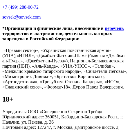
+7 (499) 288-00-72
sovsek@sovsek.com
*Организации и физические лица, внесённные в
перечень
террористов и экстремистов, деятельность которых
запрещена в Российской Федерации:
«Правый сектор», «Украинская повстанческая армия»
(УПА),«ИГИЛ», «Джабхат Фатх аш-Шам» (бывшая «Джабхат
ан-Нусра», «Джебхат ан-Нусра»), Национал-Большевистская
партия (НБП), «Аль-Каида», «УНА-УНСО», «Талибан»,
«Меджлис крымско-татарского народа», «Свидетели Иеговы»,
«Мизантропик Дивижн», «Братство» Корчинского,
«Артподготовка», «Тризуб им. Степана Бандеры», «НСО»,
«Славянский союз», «Формат-18», Дуров Павел Валерьевич.
18+
Учредитель: ООО «Совершенно Секретно Трейд».
Юридический адрес: 360051, Кабардино-Балкарская Респ., г.
Нальчик, ул. Пачева, д. 36
Почтовый адрес: 127247, г. Москва, Дмитровское шоссе, д.