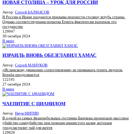
НОВАЯ СТОЛИЦА – УРОК ДЛЯ РОССИИ
Автор:
Сергей БАЛМАСОВ
В России и Иране раздаются призывы перенести столицу вглубь страны.
Однако соответствующая попытка Египта фактически разорила это
государство
129947
30 октября 2024
В мире
ИЗРАИЛЬ ВНОВЬ ОБЕЗГЛАВИЛ ХАМАС
Автор:
Сергей МАНУКОВ
«Исламскому движению сопротивления» не привыкать терять лидеров.
Борьба продолжается
122191
27 октября 2024
В мире
ЧАЕПИТИЕ С ЦИАНИДОМ
Автор:
Наум МИТИН
В одной из самых фешенебельных гостиниц Бангкока произошло массовое
убийство-самоубийство при помощи цианистого калия, которым
«подсластили» чай для жертв
129820