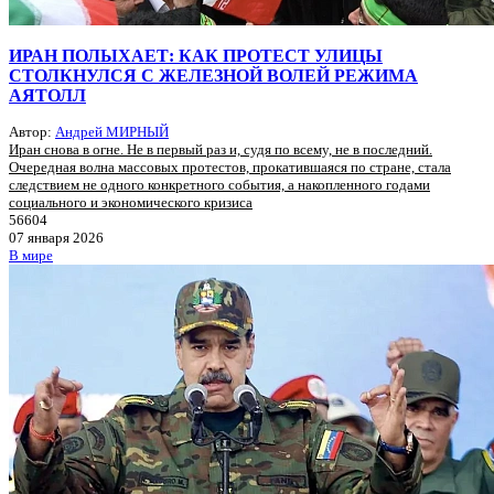
ИРАН ПОЛЫХАЕТ: КАК ПРОТЕСТ УЛИЦЫ
СТОЛКНУЛСЯ С ЖЕЛЕЗНОЙ ВОЛЕЙ РЕЖИМА
АЯТОЛЛ
Автор:
Андрей МИРНЫЙ
Иран снова в огне. Не в первый раз и, судя по всему, не в последний.
Очередная волна массовых протестов, прокатившаяся по стране, стала
следствием не одного конкретного события, а накопленного годами
социального и экономического кризиса
56604
07 января 2026
В мире