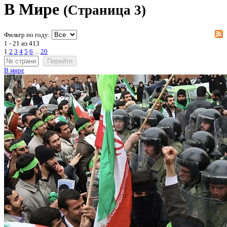
В Мире
(Страница 3)
Фильтр по году:
1 - 21 из 413
1
2
3
4
5
6
...
20
Перейти
В мире