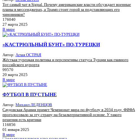
Тот самый чат в Signal. Почему американские власти обсуждает военные
планы в мессенджерах, а Трамп стоит горой за подставляющих его
чиновников?
176040
27 марта 2025
В мире
«КАСТРЮЛЬНЫЙ БУНТ» ПО-ТУРЕЦКИ
Автор:
Аглая ОСТРАЯ
Жёсткая турецкая политика и перспективы статуса Турции как главного
российского курорта
99570
20 марта 2025
В мире
ФУТБОЛ В ПУСТЫНЕ
Автор:
Михаил ЛЕДЕНЦОВ
Саудовская Аравия примет Чемпионат мира по футболу в 2034 году. ФИФА
проголосовало за эту страну на безальтернативной основе. У такого
решения есть критики
116856
01 января 2025
В мире