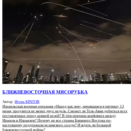
БЛИЖНЕВОСТОЧНАЯ МЯСОРУБКА
Автор:
Игорь КРАТОВ
Израильская военная операция «Народ как лев», начавшаяся в пятницу 13
июня, продлится не менее двух недель. Сможет ли Тель-Авив добиться всех
поставленных перед армией целей? В чём причина конфликта между
Ираном и Израилем? Почему не все страны Ближнего Востока по-
настоящему поддержали исламского соседа? И ждать ли большой
ближневосточной войны?