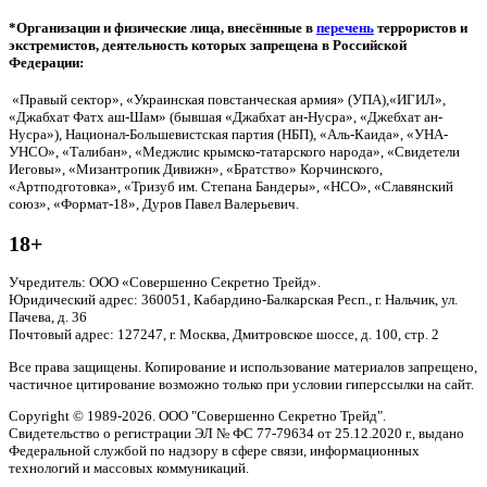
*Организации и физические лица, внесённные в
перечень
террористов и
экстремистов, деятельность которых запрещена в Российской
Федерации:
«Правый сектор», «Украинская повстанческая армия» (УПА),«ИГИЛ»,
«Джабхат Фатх аш-Шам» (бывшая «Джабхат ан-Нусра», «Джебхат ан-
Нусра»), Национал-Большевистская партия (НБП), «Аль-Каида», «УНА-
УНСО», «Талибан», «Меджлис крымско-татарского народа», «Свидетели
Иеговы», «Мизантропик Дивижн», «Братство» Корчинского,
«Артподготовка», «Тризуб им. Степана Бандеры», «НСО», «Славянский
союз», «Формат-18», Дуров Павел Валерьевич.
18+
Учредитель: ООО «Совершенно Секретно Трейд».
Юридический адрес: 360051, Кабардино-Балкарская Респ., г. Нальчик, ул.
Пачева, д. 36
Почтовый адрес: 127247, г. Москва, Дмитровское шоссе, д. 100, стр. 2
Все права защищены. Копирование и использование материалов запрещено,
частичное цитирование возможно только при условии гиперссылки на сайт.
Copyright © 1989-2026. ООО "Совершенно Секретно Трейд".
Свидетельство о регистрации ЭЛ № ФС 77-79634 от 25.12.2020 г., выдано
Федеральной службой по надзору в сфере связи, информационных
технологий и массовых коммуникаций.