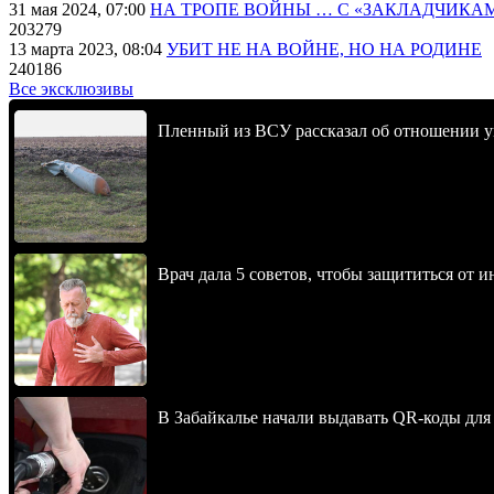
31 мая 2024, 07:00
НА ТРОПЕ ВОЙНЫ … С «ЗАКЛАДЧИКА
203279
13 марта 2023, 08:04
УБИТ НЕ НА ВОЙНЕ, НО НА РОДИНЕ
240186
Все эксклюзивы
Пленный из ВСУ рассказал об отношении у
Врач дала 5 советов, чтобы защититься от и
В Забайкалье начали выдавать QR-коды для