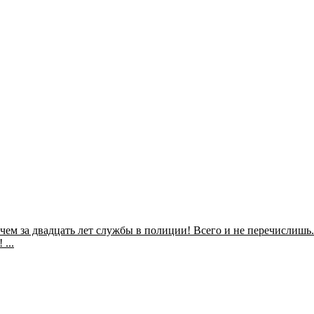
е чем за двадцать лет службы в полиции! Всего и не перечисли
...