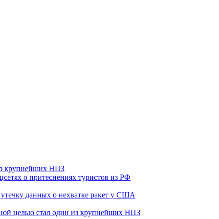
 из крупнейших НПЗ
оцсетях о притеснениях туристов из РФ
утечку данных о нехватке ракет у США
ьной целью стал один из крупнейших НПЗ