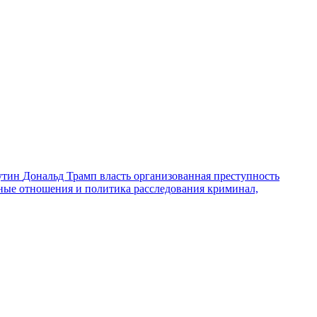
утин
Дональд Трамп
власть
организованная преступность
ные отношения и политика
расследования
криминал,