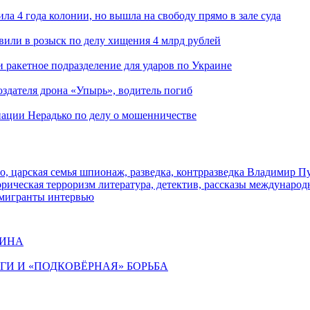
ла 4 года колонии, но вышла на свободу прямо в зале суда
вили в розыск по делу хищения 4 млрд рублей
и ракетное подразделение для ударов по Украине
здателя дрона «Упырь», водитель погиб
иации Нерадько по делу о мошенничестве
о, царская семья
шпионаж, разведка, контрразведка
Владимир П
торическая
терроризм
литература, детектив, рассказы
международ
 мигранты
интервью
ЩИНА
ИГИ И «ПОДКОВЁРНАЯ» БОРЬБА