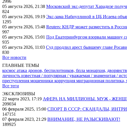
2996
05 августа 2026, 21:38
Московский экс-депутат Харадизе получи
824
05 августа 2026, 19:19
Экс-зама Набиуллиной в ЦБ Исаева объя
1295
05 августа 2026, 15:48
Reuters: КНДР может разместить в Росси
997
05 августа 2026, 15:01
Под Екатеринбургом взорвали машину со
935
05 августа 2026, 11:03
Суд продлил арест бывшему главе Росав
830
Все новости
ГЛАВНЫЕ ТЕМЫ
космос
атака дронов, беспилотников, бпла
монархия, дворянств
личность известная / популярная / уважаемая / знаменитая / ис
преступления
мошенники
коррупция
миграционная политика,
Все теги
ЭКСКЛЮЗИВЫ
22 марта 2023, 17:19
АФЕРА НА МИЛЛИОНЫ. МУЖ - ЖЕН
209034
06 февраля 2025, 15:00
СПОРТ В СССР: СКАНДАЛЫ, ИНТР
147151
07 февраля 2023, 21:29
ВНИМАНИЕ, НЕ РАЗЫСКИВАЮТ!
189925