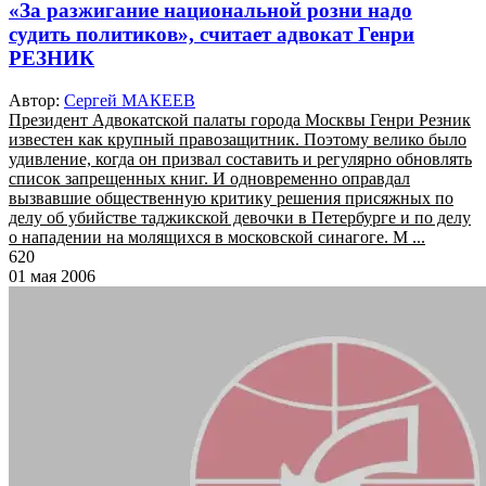
«За разжигание национальной розни надо
судить политиков», считает адвокат Генри
РЕЗНИК
Автор:
Сергей МАКЕЕВ
Президент Адвокатской палаты города Москвы Генри Резник
известен как крупный правозащитник. Поэтому велико было
удивление, когда он призвал составить и регулярно обновлять
список запрещенных книг. И одновременно оправдал
вызвавшие общественную критику решения присяжных по
делу об убийстве таджикской девочки в Петербурге и по делу
о нападении на молящихся в московской синагоге. М ...
620
01 мая 2006