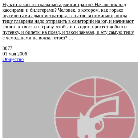
Ну кто такой театральный администратор? Начальник над
кассирами и билетерами? Человек, о котором, как горько
шутили сами администраторы, в театре вспоминают, когда
тещу главрежа надо отправить в санаторий на юг, и начинают
гонять в хвост и в гриву, чтобы он в один присест добыл и
путевку, и билеты на поезд, и такси заказал, и эту самую тещу
с чемоданами на вокзал отвез? …
3077
01 мая 2006
Общество