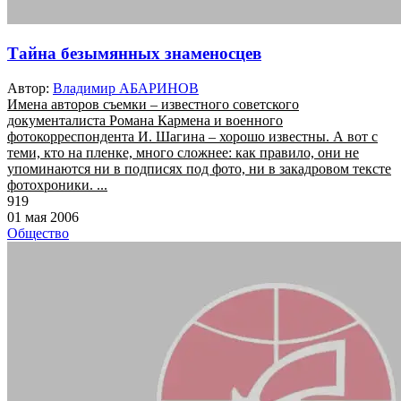
Тайна безымянных знаменосцев
Автор:
Владимир АБАРИНОВ
Имена авторов съемки – известного советского
документалиста Романа Кармена и военного
фотокорреспондента И. Шагина – хорошо известны. А вот с
теми, кто на пленке, много сложнее: как правило, они не
упоминаются ни в подписях под фото, ни в закадровом тексте
фотохроники. ...
919
01 мая 2006
Общество