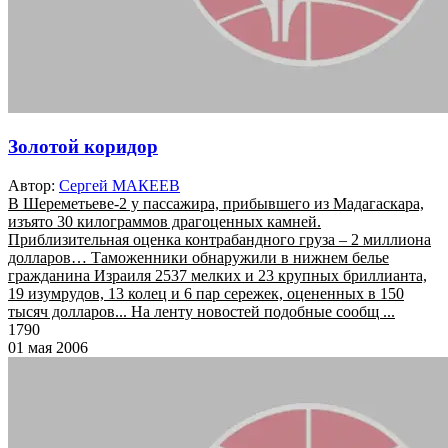
Золотой коридор
Автор:
Сергей МАКЕЕВ
В Шереметьеве-2 у пассажира, прибывшего из Мадагаскара,
изъято 30 килограммов драгоценных камней.
Приблизительная оценка контрабандного груза – 2 миллиона
долларов… Таможенники обнаружили в нижнем белье
гражданина Израиля 2537 мелких и 23 крупных бриллианта,
19 изумрудов, 13 колец и 6 пар сережек, оцененных в 150
тысяч долларов... На ленту новостей подобные сообщ ...
1790
01 мая 2006