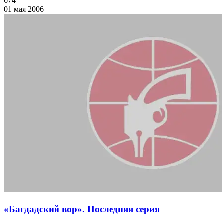
674
01 мая 2006
«Багдадский вор». Последняя серия