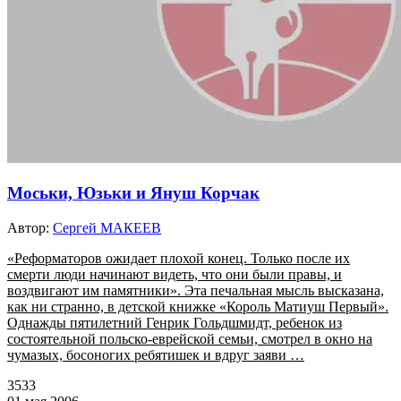
Моськи, Юзьки и Януш Корчак
Автор:
Сергей МАКЕЕВ
«Реформаторов ожидает плохой конец. Только после их
смерти люди начинают видеть, что они были правы, и
воздвигают им памятники». Эта печальная мысль высказана,
как ни странно, в детской книжке «Король Матиуш Первый».
Однажды пятилетний Генрик Гольдшмидт, ребенок из
состоятельной польско-еврейской семьи, смотрел в окно на
чумазых, босоногих ребятишек и вдруг заяви …
3533