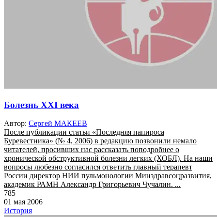
Болезнь XXI века
Автор:
Сергей МАКЕЕВ
После публикации статьи «Последняя папироса
Буревестника» (№ 4, 2006) в редакцию позвонили немало
читателей, просивших нас рассказать поподробнее о
хронической обструктивной болезни легких (ХОБЛ). На наши
вопросы любезно согласился ответить главный терапевт
России директор НИИ пульмонологии Минздравсоцразвития,
академик РАМН Александр Григорьевич Чучалин. ...
785
01 мая 2006
История