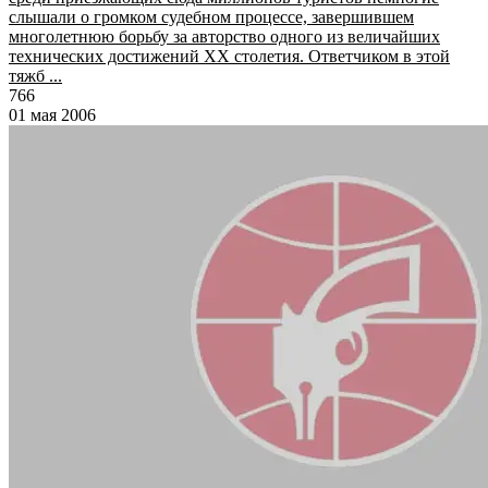
слышали о громком судебном процессе, завершившем
многолетнюю борьбу за авторство одного из величайших
технических достижений ХХ столетия. Ответчиком в этой
тяжб ...
766
01 мая 2006