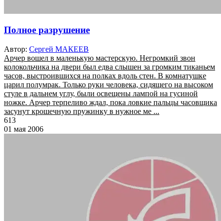
Полное разрушение
Автор:
Сергей МАКЕЕВ
Арчер вошел в маленькую мастерскую. Негромкий звон
колокольчика на двери был едва слышен за громким тиканьем
часов, выстроившихся на полках вдоль стен. В комнатушке
царил полумрак. Только руки человека, сидящего на высоком
стуле в дальнем углу, были освещены лампой на гусиной
ножке. Арчер терпеливо ждал, пока ловкие пальцы часовщика
засунут крошечную пружинку в нужное ме ...
613
01 мая 2006