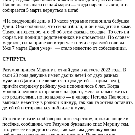
Павловна слышала сына 4 марта — тогда парень заявил, что
собирается 5 марта вернуться в штаб.
«На следующий день в 10 часов утра мне позвонила бабушка
Дани. Она сообщила, что сына избили, и он находится в коме.
Самое интересное, что ей об этом сказала соседка. То есть ни
скорая, ни полиция родственников не оповестила. По словам
медиков, сына привезли в три часа ночи с травмой головы.
Уже 7 марта Даня умер», — стало известно от собеседницы.
СУПРУГА
Разумов привел Марину в отчий дом в августе 2022 года. В
свои 23 года девушка имеет двоих детей от двух разных
мужчин (Даниил не является отцом детей — прим. ред.),
причём старшему ребёнку уже исполнилось 6 лет. Когда
молодой человек отправился на фронт, жена осталась жить с
его родителями, но ненадолго — в январе Наталья Павловна
выгнала невестку в родной Кикнур, так как та хотела оставить
детей ей и отправиться поближе к мужу.
Источники газеты «Совершенно секретно», проживающие в
посёлке, сообщили, что Разумов буквально спас Марину тем,
что увёз её из родного села, так как там девушку якобы
избивала и насиловала группа мужчин. Подруга ныне