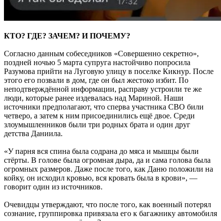
КТО? ГДЕ? ЗАЧЕМ? И ПОЧЕМУ?
Согласно данным собеседников «Совершенно секретно»,
поздней ночью 5 марта супруга настойчиво попросила
Разумова прийти на Луговую улицу в поселке Кикнур. После
этого его позвали в дом, где он был жестоко избит. По
неподтверждённой информации, расправу устроили те же
люди, которые ранее издевалась над Мариной. Наши
источники предполагают, что сперва участника СВО били
четверо, а затем к ним присоединились ещё двое. Среди
злоумышленников были три родных брата и один друг
детства Даниила.
«У парня вся спина была содрана до мяса и мышцы были
стёрты. В голове была огромная дыра, да и сама голова была
огромных размеров. Даже после того, как Даню положили на
койку, он исходил кровью, вся кровать была в крови», —
говорит один из источников.
Очевидцы утверждают, что после того, как военный потерял
сознание, группировка привязала его к багажнику автомобиля