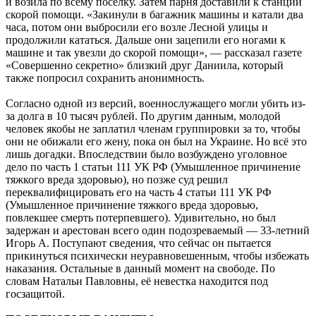
и возила по всему посёлку. Затем парня доставили к станции
скорой помощи. «Закинули в багажник машины и катали два
часа, потом они выбросили его возле Лесной улицы и
продолжили кататься. Дальше они зацепили его ногами к
машине и так увезли до скорой помощи», — рассказал газете
«Совершенно секретно» близкий друг Даниила, который
также попросил сохранить анонимность.
Согласно одной из версий, военнослужащего могли убить из-
за долга в 10 тысяч рублей. По другим данным, молодой
человек якобы не заплатил членам группировки за то, чтобы
они не обижали его жену, пока он был на Украине. Но всё это
лишь догадки. Впоследствии было возбуждено уголовное
дело по часть 1 статьи 111 УК РФ (Умышленное причинение
тяжкого вреда здоровью), но позже суд решил
переквалифицировать его на часть 4 статьи 111 УК РФ
(Умышленное причинение тяжкого вреда здоровью,
повлекшее смерть потерпевшего). Удивительно, но был
задержан и арестован всего один подозреваемый — 33-летний
Игорь А. Поступают сведения, что сейчас он пытается
прикинуться психически неуравновешенным, чтобы избежать
наказания. Остальные в данный момент на свободе. По
словам Натальи Павловны, её невестка находится под
госзащитой.