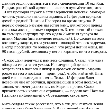
Даниил решил отправиться в зону спецоперации 10 октября.
В рядах российской армии он числился пулемётчиком, хотя в
19 лет проходил службу в артиллерийский войсках. Молодой
человек успешно выполнял задания, а 12 февраля вернулся
домой в родной Нижний Новгород на время отпуска. В
первую очередь Разумов навестил маму, для которой приезд
сына оказался приятным сюрпризом. Затем военный поехал
на съёмную квартиру, где его ждала 23-летняя супруга по
имени Марина (имя изменено редакцией). По словам матери
военнослужащего, из-за усталости молодой человек задремал,
а когда проснулся, то обнаружил, что рядом нет ни жены, ни
98 тысяч рублей, лежавших у него в кармане, ни его телефона.
«Скоро Даня вернулся к нам весь бледный. Сказал, что жена
обокрала его, а затем уехала. На следующий день он
отправился в поселок Кикнур Кировской области (Марина
родом из этого посёлка — прим. ред.), чтобы найти её. Пять
дней сын не выходил на связь. Только 18 февраля Даня
позвонил мне от бабушки, проживающей в этом посёлке, и
заявил, что хочет развестись, но Марина против. Свою
причастность к краже она отрицала», — поделилась Наталья
Павловна информацией с «Совершенно секретно».
Мать солдата также рассказала, что в эти дни Разумов лечил
спину и даже брал больничный. В последний раз Наталья