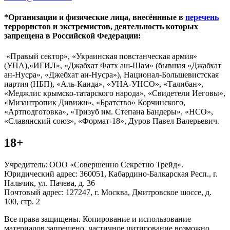
*Организации и физические лица, внесённные в
перечень
террористов и экстремистов, деятельность которых
запрещена в Российской Федерации:
«Правый сектор», «Украинская повстанческая армия»
(УПА),«ИГИЛ», «Джабхат Фатх аш-Шам» (бывшая «Джабхат
ан-Нусра», «Джебхат ан-Нусра»), Национал-Большевистская
партия (НБП), «Аль-Каида», «УНА-УНСО», «Талибан»,
«Меджлис крымско-татарского народа», «Свидетели Иеговы»,
«Мизантропик Дивижн», «Братство» Корчинского,
«Артподготовка», «Тризуб им. Степана Бандеры», «НСО»,
«Славянский союз», «Формат-18», Дуров Павел Валерьевич.
18+
Учредитель: ООО «Совершенно Секретно Трейд».
Юридический адрес: 360051, Кабардино-Балкарская Респ., г.
Нальчик, ул. Пачева, д. 36
Почтовый адрес: 127247, г. Москва, Дмитровское шоссе, д.
100, стр. 2
Все права защищены. Копирование и использование
материалов запрещено, частичное цитирование возможно