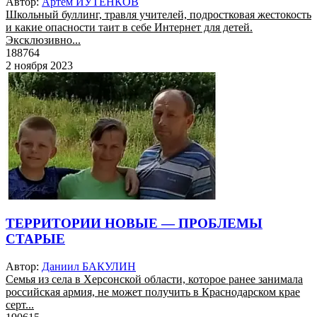
Автор:
Артем ИУТЕНКОВ
Школьный буллинг, травля учителей, подростковая жестокость
и какие опасности таит в себе Интернет для детей.
Эксклюзивно...
188764
2 ноября 2023
ТЕРРИТОРИИ НОВЫЕ — ПРОБЛЕМЫ
СТАРЫЕ
Автор:
Даниил БАКУЛИН
Семья из села в Херсонской области, которое ранее занимала
российская армия, не может получить в Краснодарском крае
серт...