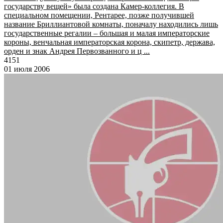
государству вещей» была создана Камер-коллегия. В
специальном помещении, Рентарее, позже получившей
название Бриллиантовой комнаты, поначалу находились лишь
государственные регалии – большая и малая императорские
короны, венчальная императорская корона, скипетр, держава,
орден и знак Андрея Первозванного и ц ...
4151
01 июля 2006