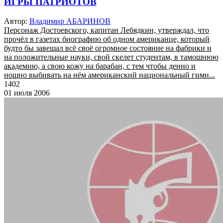
ИГРЫ ПАТРИОТОВ
Автор:
Владимир АБАРИНОВ
Персонаж Достоевского, капитан Лебядкин, утверждал, что
прочёл в газетах биографию об одном американце, который
будто бы завещал всё своё огромное состояние на фабрики и
на положительные науки, свой скелет студентам, в тамошнюю
академию, а свою кожу на барабан, с тем чтобы денно и
нощно выбивать на нём американский национальный гимн...
1402
01 июля 2006