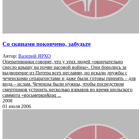
Со скинами покончено, забудьте
Автор:
Валерий ЯРХО
Оперативники говорят, что у этих людей «окончательно
снесло крышу на почве расовой войны». Они боролись за
выдворение из Питера всех неславян, но искали дружбы с
чеченскими сепаратистами и даже были готовы принять – для
вида – ислам. Чеченцы были нужны, чтобы посредством
смертников устроить несколько взрывов во время июльского
саммита «восьмерки&raq ...
2008
01 июля 2006