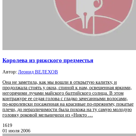
Королева из рижского предместья
Автор:
Леонид ВЕЛЕХОВ
Она не заметила, как мы вошли в открытую калитку, и
продолжала стоять у окна, спиной к нам, освещенная яркими,
негорячими лучами майского балтийского солнца. В этом
контражуре ее седая голова с гладко зачесанными волосами,
по-королевски посаженная на красивые по-прежнему, покатые
плечи, до неразличимости была похожа на ту самую молодую
головку роковой мельничихи из «Никто …
1619
01 июля 2006