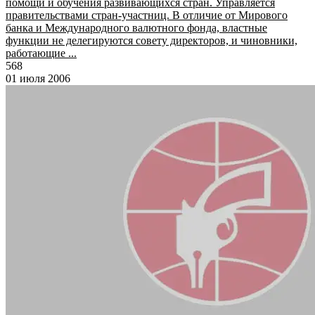
помощи и обучения развивающихся стран. Управляется
правительствами стран-участниц. В отличие от Мирового
банка и Международного валютного фонда, властные
функции не делегируются совету директоров, и чиновники,
работающие ...
568
01 июля 2006