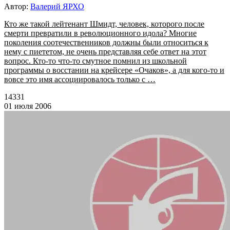
Автор:
Валерий ЯРХО
Кто же такой лейтенант Шмидт, человек, которого после
смерти превратили в революционного идола? Многие
поколения соотечественников должны были относиться к
нему с пиететом, не очень представляя себе ответ на этот
вопрос. Кто-то что-то смутное помнил из школьной
программы о восстании на крейсере «Очаков», а для кого-то и
вовсе это имя ассоциировалось только с …
14331
01 июля 2006