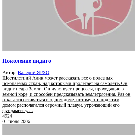
Поколение индиго
Автор:
Валерий ЯРХО
Шестилетний Алик может рассказать все о полезных
ископаемых стран, над которыми пролетает на самолете. Он
видит недра Земли. Он чувствует процессы, проходящие в
земной коре, и способен предсказывать землетрясения. Раз он
отказался оставаться в одном доме, потому что под этим
домом располагался огромный плавун, угрожающий его
фундаменту. ...
4924
01 июля 2006