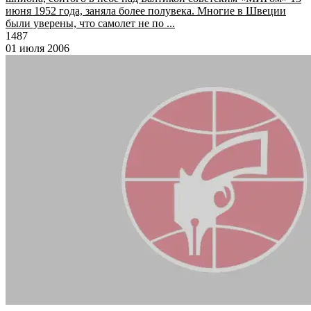
июня 1952 года, заняла более полувека. Многие в Швеции
были уверены, что самолет не по ...
1487
01 июля 2006