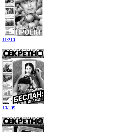
11/210
10/209