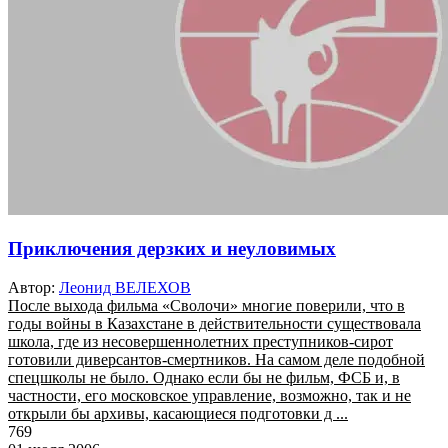
Приключения дерзких и неуловимых
Автор:
Леонид ВЕЛЕХОВ
После выхода фильма «Сволочи» многие поверили, что в
годы войны в Казахстане в действительности существовала
школа, где из несовершеннолетних преступников-сирот
готовили диверсантов-смертников. На самом деле подобной
спецшколы не было. Однако если бы не фильм, ФСБ и, в
частности, его московское управление, возможно, так и не
открыли бы архивы, касающиеся подготовки д ...
769