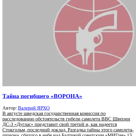
Тайна погибшего «ВОРОНА»
Автор:
Валерий ЯРХО
В августе шведская государственная комиссия по
расследованию обстоятельств гибели самолета ВВС Швеции
ДC-3 «Дуглас» представит свой третий и, как надеется
Стокгольм, последний доклад. Разгадка тайны этого самолета-
шпиона, сбитого в небе над Балтикой советским «МИГом» 13