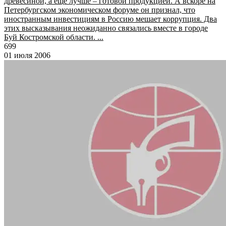
древесиной, а еще лучше – готовой продукцией. А вскоре на
Петербургском экономическом форуме он признал, что
иностранным инвестициям в Россию мешает коррупция. Два
этих высказывания неожиданно связались вместе в городе
Буй Костромской области. ...
699
01 июля 2006