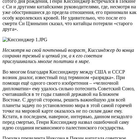
сотого дня рождения, Генри Киссинджер встречался в Пекине
с Си и другими китайскими руководителями, где, несмотря на
уже обострившиеся до предела отношения, его принимали как
особу королевских кровей. Не удивительно, что после его
смерти Си Цзиньпин сказал, что китайцы потеряли «старого
друга».
Не
смотря на свой почтенный возраст, Киссинджер до конца
сохранял трезвый и цепкий ум, а к его советам
прислушивались многие политики в мире.
Во многом благодаря Киссинджеру между США и СССР
возник диалог, известный под термином «разрядка». При
помощи ещё одного своего изобретения – «челночной
дипломатии» ему удалось сильно потеснить Советский Союз,
считавшийся в те годы главной державой на Ближнем
Востоке. С другой стороны, решить важнейшую для всей
планеты задачу по установлению мира в этой самой горячей
точке на мировой карте оказалось не по силам даже ему.
Кстати, в последнем, наверное, интервью, данном незадолго
перед смертью, Генри Киссинджер назвал ошибочной саму
идею создания независимого палестинского государства.
Поездка президента Никсона в Пекин напугала советское