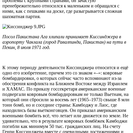
проблемы с крупными странами, он зачастую
пренебрежительно относился к маленьким и обращался с
ними, как с пешками на доске, где разыгрывается сложная
шахматная партия.
Посол Пакистана Ага хлипали принимает Киссинджера в
аэропорту Чаклала (город Равалпинди, Пакистан) на пути в
Пекин, 8 июля 1971 год.
К этому периоду деятельности Киссинджера относится и ещё
одно его изобретение, причем это со знаком «–»: ковровые
бомбардировки, о которых сейчас часто вспоминают из-за
обострения конфликта на Ближнем Востоке между Израилем
и ХАМАС. По приказу госсекретаря американские военные
подвергали ковровым бомбардировкам не только Вьетнам, на
который они сбросили за восемь лет (1965–1973) свыше 8 млн
тонн бомб, но и соседние страны: Камбоджу и Лаос, где
находились базы вьетконговцев. Он приказал американским
военными бомбить всё, что летает или движется по земле. Не
удивительно, что в результате ковровых бомбёжек Камбоджи
погибли как минимум 50 тыс. гражданских лиц. На счету
Генри Киссинджера вместе с очевидными достижениями и