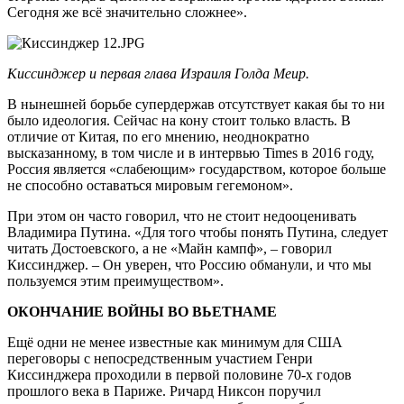
Сегодня же всё значительно сложнее».
Киссинджер и первая глава Израиля Голда Меи
р.
В нынешней борьбе супердержав отсутствует какая бы то ни
было идеология. Сейчас на кону стоит только власть. В
отличие от Китая, по его мнению, неоднократно
высказанному, в том числе и в интервью Times в 2016 году,
Россия является «слабеющим» государством, которое больше
не способно оставаться мировым гегемоном».
При этом он часто говорил, что не стоит недооценивать
Владимира Путина. «Для того чтобы понять Путина, следует
читать Достоевского, а не «Майн кампф», – говорил
Киссинджер. – Он уверен, что Россию обманули, и что мы
пользуемся этим преимуществом».
ОКОНЧАНИЕ ВОЙНЫ ВО ВЬЕТНАМЕ
Ещё одни не менее известные как минимум для США
переговоры с непосредственным участием Генри
Киссинджера проходили в первой половине 70-х годов
прошлого века в Париже. Ричард Никсон поручил