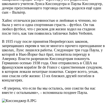
школьного учителя Луиса Киссиндгера и Паулы Киссиндгер,
дочери преуспевающего торговца скотом, родился ещё один
сын – Вальтер.
Хайнс отличался рассеянностью и любовью к чтению, но
была у него и одна спортивная страсть – футбол. Он так
любил футбол, что с риском для жизни ходил на стадион
после того, как там появились таблички Juden Verboten.
В 1935 году после принятия Нюрнбергских законов,
запрещавших евреям в числе многого прочего преподавание в
школах, Луис лишился работы. Следующие три года Паула, у
которой в Нью-Йорке был брат, посвятила переезду в
Америку. Власти разрешили Киссиндгерам покинуть
Германию осенью 1938 года. Они отправились в США на
французском корабле Ile de France с единственным сундуком,
в котором лежали нехитрые пожитки. Скорее всего, уехав,
они спасли себе жизни: 13 их близких друзей погибли в
концлагерях.
«Я уверена, что если бы мы остались, они сожгли бы нас
вместе с остальными», – вспоминала позднее Паула.