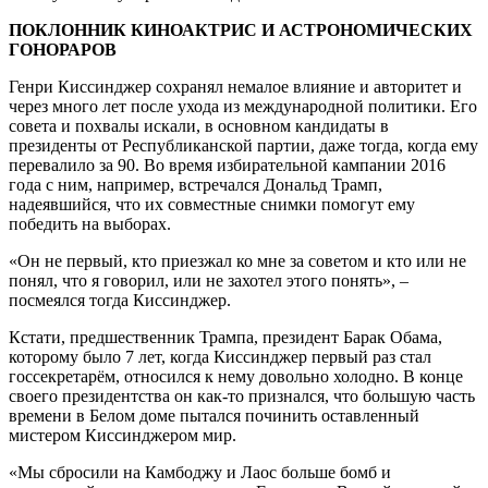
ПОКЛОННИК КИНОАКТРИС И АСТРОНОМИЧЕСКИХ
ГОНОРАРОВ
Генри Киссинджер сохранял немалое влияние и авторитет и
через много лет после ухода из международной политики. Его
совета и похвалы искали, в основном кандидаты в
президенты от Республиканской партии, даже тогда, когда ему
перевалило за 90. Во время избирательной кампании 2016
года с ним, например, встречался Дональд Трамп,
надеявшийся, что их совместные снимки помогут ему
победить на выборах.
«Он не первый, кто приезжал ко мне за советом и кто или не
понял, что я говорил, или не захотел этого понять», –
посмеялся тогда Киссинджер.
Кстати, предшественник Трампа, президент Барак Обама,
которому было 7 лет, когда Киссинджер первый раз стал
госсекретарём, относился к нему довольно холодно. В конце
своего президентства он как-то признался, что большую часть
времени в Белом доме пытался починить оставленный
мистером Киссинджером мир.
«Мы сбросили на Камбоджу и Лаос больше бомб и