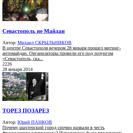
Севастополь не Майдан
Автор:
Михаил СКРЫЛЬНИКОВ
В центре Севастополя вечером 28 января прошел митинг-
антимайдан. Организаторы провели его под лозунгом
«Севастополь, ска...
2226
28 января 2014
ТОРЕЗ ПОЗАРЕЗ
Автор:
Юрий ПАНКОВ
Почему шахтерский город срочно назвали в честь
французского коммуниста? Невозможно было представить