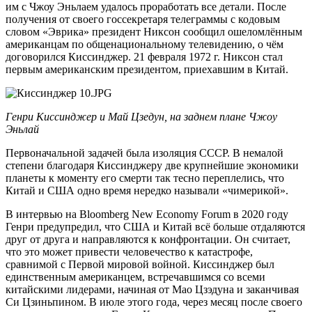
им с Чжоу Эньлаем удалось проработать все детали. После
получения от своего госсекретаря телеграммы с кодовым
словом «Эврика» президент Никсон сообщил ошеломлённым
американцам по общенациональному телевидению, о чём
договорился Киссинджер. 21 февраля 1972 г. Никсон стал
первым американским президентом, приехавшим в Китай.
Генри Киссинджер и Май Цзедун, на заднем плане Чжоу
Эньлай
Первоначальной задачей была изоляция СССР. В немалой
степени благодаря Киссинджеру две крупнейшие экономики
планеты к моменту его смерти так тесно переплелись, что
Китай и США одно время нередко называли «чимерикой».
В интервью на Bloomberg New Economy Forum в 2020 году
Генри предупредил, что США и Китай всё больше отдаляются
друг от друга и направляются к конфронтации. Он считает,
что это может привести человечество к катастрофе,
сравнимой с Первой мировой войной. Киссинджер был
единственным американцем, встречавшимся со всеми
китайскими лидерами, начиная от Мао Цзэдуна и заканчивая
Си Цзиньпином. В июле этого года, через месяц после своего