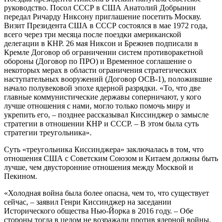
руководство. Посол СССР в США Анатолий Добрынин
передал Ричарду Никсону приглашение посетить Москву.
Визит Президента США в СССР состоялся в мае 1972 года,
всего через три месяца после поездки американской
делегации в КНР. 26 мая Никсон и Брежнев подписали в
Кремле Договор об ограничении систем противоракетной
обороны (Договор по ПРО) и Временное соглашение о
некоторых мерах в области ограничения стратегических
наступательных вооружений (Договор ОСВ-1), положившие
начало полувековой эпохе ядерной разрядки. «То, что две
главные коммунистические державы соперничают, у кого
лучше отношения с нами, могло только помочь миру и
укрепить его, – позднее рассказывал Киссинджер о замысле
стратегии в отношении КНР и СССР. – В этом была суть
стратегии треугольника».
Суть «треугольника Киссинджера» заключалась в том, что
отношения США с Советским Союзом и Китаем должны быть
лучше, чем двусторонние отношения между Москвой и
Пекином.
«Холодная война была более опасна, чем то, что существует
сейчас, – заявил Генри Киссинджер на заседании
Исторического общества Нью-Йорка в 2016 году. – Обе
стороны тогда в целом не возражали против ядерной войны.