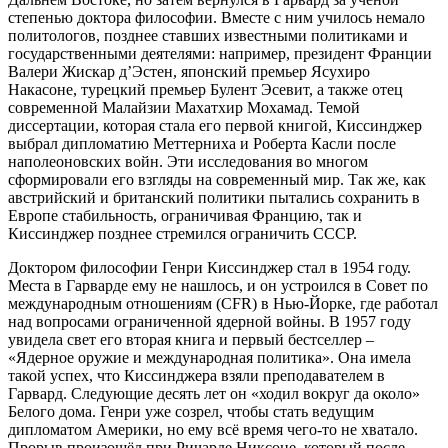
степенью доктора философии. Вместе с ним училось немало
политологов, позднее ставших известными политиками и
государственными деятелями: например, президент Франции
Валери Жискар д’Эстен, японский премьер Ясухиро
Накасоне, турецкий премьер Булент Эсевит, а также отец
современной Малайзии Махатхир Мохамад. Темой
диссертации, которая стала его первой книгой, Киссинджер
выбрал дипломатию Меттерниха и Роберта Касли после
наполеоновских войн. Эти исследования во многом
сформировали его взгляды на современный мир. Так же, как
австрийский и британский политики пытались сохранить в
Европе стабильность, ограничивая Францию, так и
Киссинджер позднее стремился ограничить СССР.
Доктором философии Генри Киссинджер стал в 1954 году.
Места в Гарварде ему не нашлось, и он устроился в Совет по
международным отношениям (CFR) в Нью-Йорке, где работал
над вопросами ограниченной ядерной войны. В 1957 году
увидела свет его вторая книга и первый бестселлер –
«Ядерное оружие и международная политика». Она имела
такой успех, что Киссинджера взяли преподавателем в
Гарвард. Следующие десять лет он «ходил вокруг да около»
Белого дома. Генри уже созрел, чтобы стать ведущим
дипломатом Америки, но ему всё время чего-то не хватало.
Прорыв произошёл при Ричарде Никсоне, который после