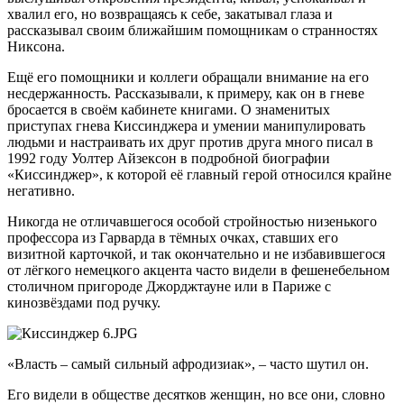
хвалил его, но возвращаясь к себе, закатывал глаза и
рассказывал своим ближайшим помощникам о странностях
Никсона.
Ещё его помощники и коллеги обращали внимание на его
несдержанность. Рассказывали, к примеру, как он в гневе
бросается в своём кабинете книгами. О знаменитых
приступах гнева Киссинджера и умении манипулировать
людьми и настраивать их друг против друга много писал в
1992 году Уолтер Айзексон в подробной биографии
«Киссинджер», к которой её главный герой относился крайне
негативно.
Никогда не отличавшегося особой стройностью низенького
профессора из Гарварда в тёмных очках, ставших его
визитной карточкой, и так окончательно и не избавившегося
от лёгкого немецкого акцента часто видели в фешенебельном
столичном пригороде Джорджтауне или в Париже с
кинозвёздами под ручку.
«Власть – самый сильный афродизиак», – часто шутил он.
Его видели в обществе десятков женщин, но все они, словно