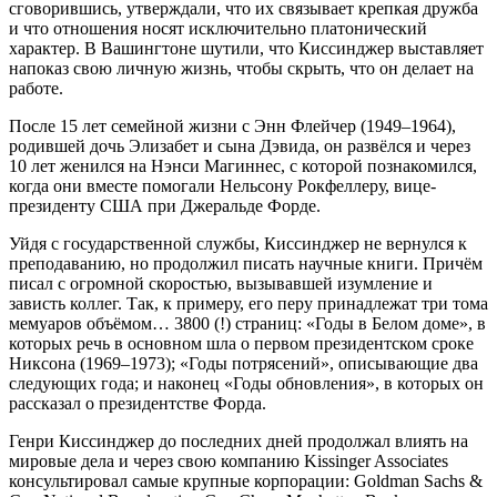
сговорившись, утверждали, что их связывает крепкая дружба
и что отношения носят исключительно платонический
характер. В Вашингтоне шутили, что Киссинджер выставляет
напоказ свою личную жизнь, чтобы скрыть, что он делает на
работе.
После 15 лет семейной жизни с Энн Флейчер (1949–1964),
родившей дочь Элизабет и сына Дэвида, он развёлся и через
10 лет женился на Нэнси Магиннес, с которой познакомился,
когда они вместе помогали Нельсону Рокфеллеру, вице-
президенту США при Джеральде Форде.
Уйдя с государственной службы, Киссинджер не вернулся к
преподаванию, но продолжил писать научные книги. Причём
писал с огромной скоростью, вызывавшей изумление и
зависть коллег. Так, к примеру, его перу принадлежат три тома
мемуаров объёмом… 3800 (!) страниц: «Годы в Белом доме», в
которых речь в основном шла о первом президентском сроке
Никсона (1969–1973); «Годы потрясений», описывающие два
следующих года; и наконец «Годы обновления», в которых он
рассказал о президентстве Форда.
Генри Киссинджер до последних дней продолжал влиять на
мировые дела и через свою компанию Kissinger Associates
консультировал самые крупные корпорации: Goldman Sachs &