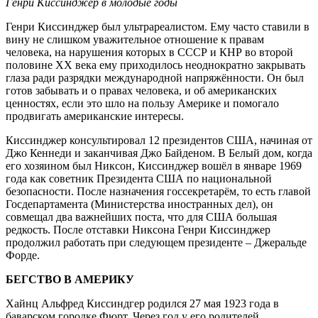
Генри Киссинджер в молодые годы
Генри Киссинджер был ультрареалистом. Ему часто ставили в
вину не слишком уважительное отношение к правам
человека, на нарушения которых в СССР и КНР во второй
половине ХХ века ему приходилось неоднократно закрывать
глаза ради разрядки международной напряжённости. Он был
готов забывать и о правах человека, и об американских
ценностях, если это шло на пользу Америке и помогало
продвигать американские интересы.
Киссинджер консультировал 12 президентов США, начиная от
Джо Кеннеди и заканчивая Джо Байденом. В Белый дом, когда
его хозяином был Никсон, Киссинджер вошёл в январе 1969
года как советник Президента США по национальной
безопасности. После назначения госсекретарём, то есть главой
Госдепартамента (Министерства иностранных дел), он
совмещал два важнейших поста, что для США большая
редкость. После отставки Никсона Генри Киссинджер
продолжил работать при следующем президенте – Джеральде
Форде.
БЕГСТВО В АМЕРИКУ
Хайнц Альфред Киссиндгер родился 27 мая 1923 года в
баварском городке Фюрт. Через год у его родителей,