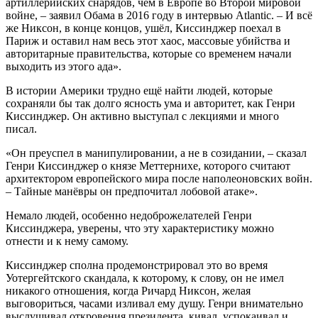
артиллерийских снарядов, чем в Европе во Второй мировой
войне, – заявил Обама в 2016 году в интервью Atlantic. – И всё
же Никсон, в конце концов, ушёл, Киссинджер поехал в
Париж и оставил нам весь этот хаос, массовые убийства и
авторитарные правительства, которые со временем начали
выходить из этого ада».
В истории Америки трудно ещё найти людей, которые
сохраняли бы так долго ясность ума и авторитет, как Генри
Киссинджер. Он активно выступал с лекциями и много
писал.
«Он преуспел в манипулировании, а не в созидании, – сказал
Генри Киссинджер о князе Меттернихе, которого считают
архитектором европейского мира после наполеоновских войн.
– Тайные манёвры он предпочитал лобовой атаке».
Немало людей, особенно недоброжелателей Генри
Киссинджера, уверены, что эту характеристику можно
отнести и к нему самому.
Киссинджер сполна продемонстрировал это во время
Уотергейтского скандала, к которому, к слову, он не имел
никакого отношения, когда Ричард Никсон, желая
выговориться, часами изливал ему душу. Генри внимательно
выслушивал откровения президента, кивал, успокаивал и