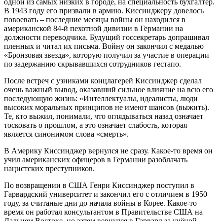
одной из самых низких в городе, на специальность бухгалтер.
В 1943 году его призвали в армию. Киссинджеру довелось
повоевать – последние месяцы войны он находился в
американской 84-й пехотной дивизии в Германии на
должности переводчика. Будущий госсекретарь допрашивал
пленных и читал их письма. Войну он закончил с медалью
«Бронзовая звезда», которую получил за участие в операции
по задержанию скрывавшихся сотрудников гестапо.
После встреч с узниками концлагерей Киссинджер сделал
очень важный вывод, оказавший сильное влияние на всю его
последующую жизнь: «Интеллектуалы, идеалисты, люди
высоких моральных принципов не имеют шансов (выжить).
Те, кто выжил, понимали, что оглядываться назад означает
тосковать о прошлом, а это означает слабость, которая
является синонимом слова «смерть».
В Америку Киссинджер вернулся не сразу. Какое-то время он
учил американских офицеров в Германии разоблачать
нацистских преступников.
По возвращении в США Генри Киссинджер поступил в
Гарвардский университет и закончил его с отличием в 1950
году, за считаные дни до начала войны в Корее. Какое-то
время он работал консультантом в Правительстве США на
Дальнем Востоке, но затем вернулся в Гарвард за учёной