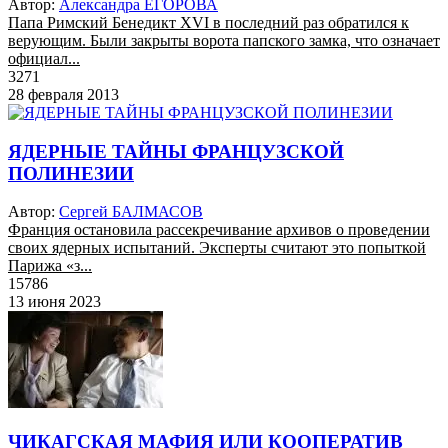
Автор:
Александра ЕГОРОВА
Папа Римский Бенедикт XVI в последний раз обратился к
верующим. Были закрыты ворота папского замка, что означает
официал...
3271
28 февраля 2013
ЯДЕРНЫЕ ТАЙНЫ ФРАНЦУЗСКОЙ
ПОЛИНЕЗИИ
Автор:
Сергей БАЛМАСОВ
Франция остановила рассекречивание архивов о проведении
своих ядерных испытаний. Эксперты считают это попыткой
Парижа «з...
15786
13 июня 2023
ЧИКАГСКАЯ МАФИЯ ИЛИ КООПЕРАТИВ