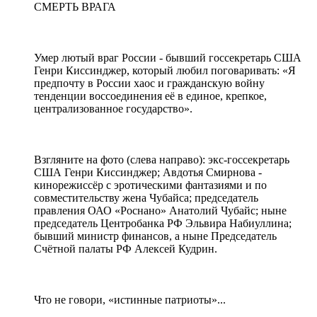
СМЕРТЬ ВРАГА
Умер лютый враг России - бывший госсекретарь США
Генри Киссинджер, который любил поговаривать: «Я
предпочту в России хаос и гражданскую войну
тенденции воссоединения её в единое, крепкое,
централизованное государство».
Взгляните на фото (слева направо): экс-госсекретарь
США Генри Киссинджер; Авдотья Смирнова -
кинорежиссёр с эротическими фантазиями и по
совместительству жена Чубайса; председатель
правления ОАО «Роснано» Анатолий Чубайс; ныне
председатель Центробанка РФ Эльвира Набиуллина;
бывший министр финансов, а ныне Председатель
Счётной палаты РФ Алексей Кудрин.
Что не говори, «истинные патриоты»...