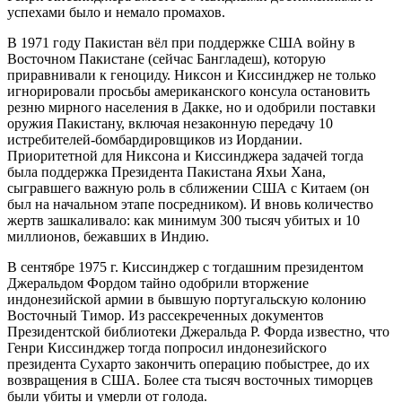
успехами было и немало промахов.
В 1971 году Пакистан вёл при поддержке США войну в
Восточном Пакистане (сейчас Бангладеш), которую
приравнивали к геноциду. Никсон и Киссинджер не только
игнорировали просьбы американского консула остановить
резню мирного населения в Дакке, но и одобрили поставки
оружия Пакистану, включая незаконную передачу 10
истребителей-бомбардировщиков из Иордании.
Приоритетной для Никсона и Киссинджера задачей тогда
была поддержка Президента Пакистана Яхьи Хана,
сыгравшего важную роль в сближении США с Китаем (он
был на начальном этапе посредником). И вновь количество
жертв зашкаливало: как минимум 300 тысяч убитых и 10
миллионов, бежавших в Индию.
В сентябре 1975 г. Киссинджер с тогдашним президентом
Джеральдом Фордом тайно одобрили вторжение
индонезийской армии в бывшую португальскую колонию
Восточный Тимор. Из рассекреченных документов
Президентской библиотеки Джеральда Р. Форда известно, что
Генри Киссинджер тогда попросил индонезийского
президента Сухарто закончить операцию побыстрее, до их
возвращения в США. Более ста тысяч восточных тиморцев
были убиты и умерли от голода.