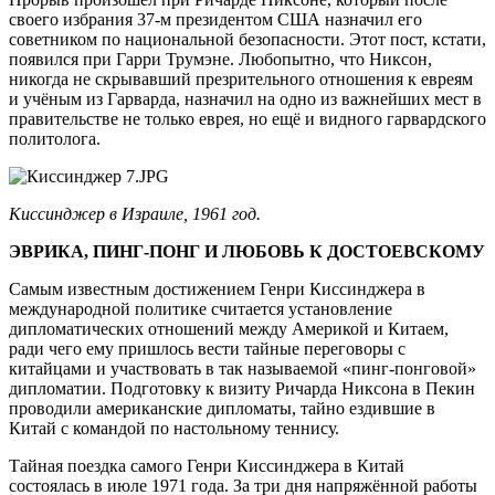
своего избрания 37-м президентом США назначил его
советником по национальной безопасности. Этот пост, кстати,
появился при Гарри Трумэне. Любопытно, что Никсон,
никогда не скрывавший презрительного отношения к евреям
и учёным из Гарварда, назначил на одно из важнейших мест в
правительстве не только еврея, но ещё и видного гарвардского
политолога.
Киссинджер в Израиле, 1961 год.
ЭВРИКА, ПИНГ-ПОНГ И ЛЮБОВЬ К ДОСТОЕВСКОМУ
Самым известным достижением Генри Киссинджера в
международной политике считается установление
дипломатических отношений между Америкой и Китаем,
ради чего ему пришлось вести тайные переговоры с
китайцами и участвовать в так называемой «пинг-понговой»
дипломатии. Подготовку к визиту Ричарда Никсона в Пекин
проводили американские дипломаты, тайно ездившие в
Китай с командой по настольному теннису.
Тайная поездка самого Генри Киссинджера в Китай
состоялась в июле 1971 года. За три дня напряжённой работы