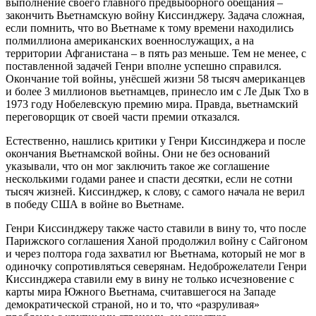
выполнение своего главного предвыборного обещания –
закончить Вьетнамскую войну Киссинджеру. Задача сложная,
если помнить, что во Вьетнаме к тому времени находились
полмиллиона американских военнослужащих, а на
территории Афганистана – в пять раз меньше. Тем не менее, с
поставленной задачей Генри вполне успешно справился.
Окончание той войны, унёсшей жизни 58 тысяч американцев
и более 3 миллионов вьетнамцев, принесло им с Ле Дык Тхо в
1973 году Нобелевскую премию мира. Правда, вьетнамский
переговорщик от своей части премии отказался.
Естественно, нашлись критики у Генри Киссинджера и после
окончания Вьетнамской войны. Они не без оснований
указывали, что он мог заключить такое же соглашение
несколькими годами ранее и спасти десятки, если не сотни
тысяч жизней. Киссинджер, к слову, с самого начала не верил
в победу США в войне во Вьетнаме.
Генри Киссинджеру также часто ставили в вину то, что после
Парижского соглашения Ханой продолжил войну с Сайгоном
и через полтора года захватил юг Вьетнама, который не мог в
одиночку сопротивляться северянам. Недоброжелатели Генри
Киссинджера ставили ему в вину не только исчезновение с
карты мира Южного Вьетнама, считавшегося на Западе
демократической страной, но и то, что «разруливая»