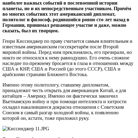
наиболее важных событий в послевоенной истории
планеты, но и их непосредственным участником. Причём
во многих событиях этот американский дипломат,
политолог и философ, родившийся ровно сто лет назад в
Германии, принимал решающее участие и даже, можно
сказать, был их творцом.
Генри Киссинджер по праву считается самым влиятельным и
известным американским госсекретарём после Второй
мировой войны. Перед ним преклонялись, его презирали, но
никто не относился к нему равнодушно. Его очень сложное
наследие по-прежнему бросается в глаза в отношениях между
США и КНР, США и Россией (до этого СССР), США и
арабскими странами Ближнего Востока.
Именно этому политологу, ставшему дипломатом,
принадлежит честь открыть для американцев Китай, а для
китайцев – Америку. Именно он фактически закончил
Вьетнамскую войну и при помощи интеллекта и хитрости
охладил накалившиеся докрасна отношения с Советским
Союзом в самый разгар холодной войны, к появлению
которой он, кстати, тоже приложил руку.