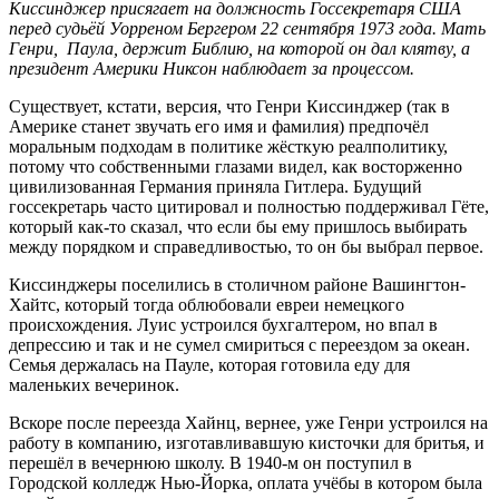
Киссинджер присягает на должность Госсекретаря США
перед судьёй Уорреном Бергером 22 сентября 1973 года. Мать
Генри,
Паула, держит Библию, на которой он дал клятву, а
президент Америки Никсон наблюдает за процессом.
Существует, кстати, версия, что Генри Киссинджер (так в
Америке станет звучать его имя и фамилия) предпочёл
моральным подходам в политике жёсткую реалполитику,
потому что собственными глазами видел, как восторженно
цивилизованная Германия приняла Гитлера. Будущий
госсекретарь часто цитировал и полностью поддерживал Гёте,
который как-то сказал, что если бы ему пришлось выбирать
между порядком и справедливостью, то он бы выбрал первое.
Киссинджеры поселились в столичном районе Вашингтон-
Хайтс, который тогда облюбовали евреи немецкого
происхождения. Луис устроился бухгалтером, но впал в
депрессию и так и не сумел смириться с переездом за океан.
Семья держалась на Пауле, которая готовила еду для
маленьких вечеринок.
Вскоре после переезда Хайнц, вернее, уже Генри устроился на
работу в компанию, изготавливавшую кисточки для бритья, и
перешёл в вечернюю школу. В 1940-м он поступил в
Городской колледж Нью-Йорка, оплата учёбы в котором была