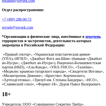
reklama@sovsek.com
Отдел распространения:
+7 (499) 288-00-72
sovsek@sovsek.com
*Организации и физические лица, внесённные в
перечень
террористов и экстремистов, деятельность которых
запрещена в Российской Федерации:
«Правый сектор», «Украинская повстанческая армия»
(УПА),«ИГИЛ», «Джабхат Фатх аш-Шам» (бывшая «Джабхат
ан-Нусра», «Джебхат ан-Нусра»), Национал-Большевистская
партия (НБП), «Аль-Каида», «УНА-УНСО», «Талибан»,
«Меджлис крымско-татарского народа», «Свидетели Иеговы»,
«Мизантропик Дивижн», «Братство» Корчинского,
«Артподготовка», «Тризуб им. Степана Бандеры», «НСО»,
«Славянский союз», «Формат-18», Дуров Павел Валерьевич.
18+
Учредитель: ООО «Совершенно Секретно Трейд».