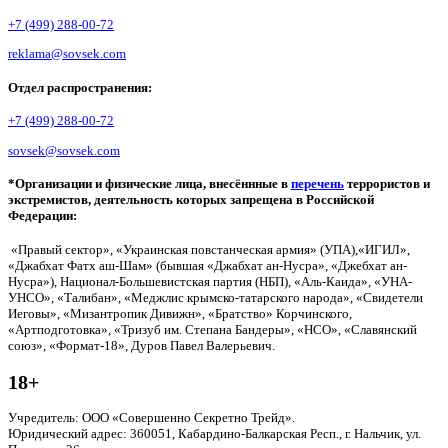
+7 (499) 288-00-72
reklama@sovsek.com
Отдел распространения:
+7 (499) 288-00-72
sovsek@sovsek.com
*Организации и физические лица, внесённные в
перечень
террористов и
экстремистов, деятельность которых запрещена в Российской
Федерации:
«Правый сектор», «Украинская повстанческая армия» (УПА),«ИГИЛ»,
«Джабхат Фатх аш-Шам» (бывшая «Джабхат ан-Нусра», «Джебхат ан-
Нусра»), Национал-Большевистская партия (НБП), «Аль-Каида», «УНА-
УНСО», «Талибан», «Меджлис крымско-татарского народа», «Свидетели
Иеговы», «Мизантропик Дивижн», «Братство» Корчинского,
«Артподготовка», «Тризуб им. Степана Бандеры», «НСО», «Славянский
союз», «Формат-18», Дуров Павел Валерьевич.
18+
Учредитель: ООО «Совершенно Секретно Трейд».
Юридический адрес: 360051, Кабардино-Балкарская Респ., г. Нальчик, ул.