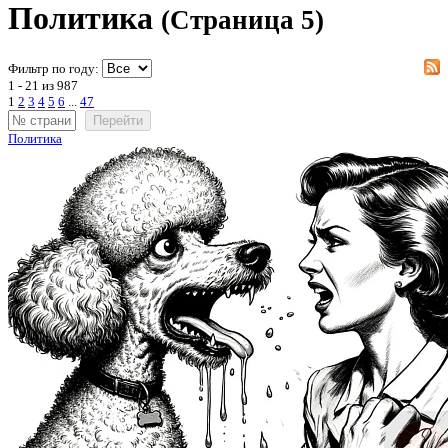
Политика
(Страница 5)
Фильтр по году:
1 - 21 из 987
1
2
3
4
5
6
...
47
Перейти
Политика