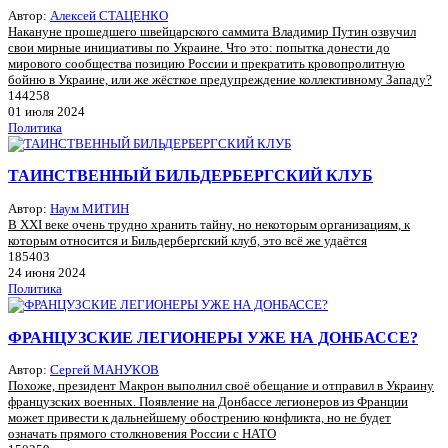
Автор:
Алексей СТАЦЕНКО
Накануне прошедшего швейцарского саммита Владимир Путин озвучил
свои мирные инициативы по Украине. Что это: попытка донести до
мирового сообщества позицию России и прекратить кровопролитную
бойню в Украине, или же жёсткое предупреждение коллективному Западу?
144258
01 июля 2024
Политика
ТАИНСТВЕННЫЙ БИЛЬДЕРБЕРГСКИЙ КЛУБ
Автор:
Наум МИТИН
В XXI веке очень трудно хранить тайну, но некоторым организациям, к
которым относится и Бильдербергский клуб, это всё же удаётся
185403
24 июня 2024
Политика
ФРАНЦУЗСКИЕ ЛЕГИОНЕРЫ УЖЕ НА ДОНБАССЕ?
Автор:
Сергей МАНУКОВ
Похоже, президент Макрон выполнил своё обещание и отправил в Украину
французских военных. Появление на Донбассе легионеров из Франции
может привести к дальнейшему обострению конфликта, но не будет
означать прямого столкновения России с НАТО