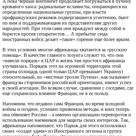
А пока Чёрный континент продолжает погружаться в пучину
кровавого хаоса: радикальные исламисты, опирающиеся на
определенные национальные группы, при власти
профранцузских режимов подвергавшиеся угнетению, бьют
по ним и поддерживающим их представителям других
народностей. При этом сами они враждуют между собой и
борются против сепаратистов… А прибытие сюда
иностранных войск делает «такое» горение еще более ярким.
В этих условиях многие африканцы хватаются за «русскую
помощь». В качестве главного лозунга служит то, что они
«навели порядок» в ЦАР и жизнь там простого африканца
улучшилась. Порядок этот на огромной территории этой
страны (площадь одной только ЦАР превышает Украину)
относительный, но «местные тролли Путина», как называют
французы сторонников российской ориентации, имеют успех
в своей агитации. Во всяком случае, сравнение с соседями, где
еще сохранилось влияние Франции, не в ее пользу.
Напомним, что недавно сама Франция, во время холодной
войны и позднее, успешно применяла методы, в коих теперь
она обвиняет Россию – а именно организацию переворотов и
использование наемников для защиты своих интересов. Так,
африканцы напоминают, что Париж для этого использовал
своих «солдат удачи» из Иностранного легиона и группу