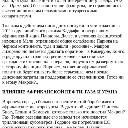
Мали, откуда после почти 10 лет интервенции
(с января 1913
г. – Прим. ред.)
бесславно ушли французы, не справившись с
выступившими там исламистами и туарегскими
сепаратистами.
Толчком к действиям последних послужило уничтожение в
2011 году ливийского режима Каддафи, и открывшим
африканский ящик Пандоры. Далее, в условиях французской
немощи в Мали, отразившей общее ослабление Парижа на
Чёрном континенте, туда и зашли «россияне». Макрон
лихорадочно пытается доказать обратное – в Камеруне, Конго,
и ряде других стран экстренно меняет «пассивных»
гражданских послов на генералов, поручив им развернуть их
в сторону Франции. Впрочем, усиление африканской
политики будет означать более серьезные, чем прежде,
денежные затраты на поддержание ее ставленников. Готов ли
к этому Макрон?..
ВЛИЯНИЕ АФРИКАНСКОЙ НЕФТИ, ГАЗА И УРАНА
Впрочем, гораздо большее значение в этой борьбе имеют
африканские энергоресурсы. Ведь что объединяет Гвинею-
Бисау, Бенин и Камерун, которые только что посетил Макрон?
Газ. Только разведанные его запасы там исчисляются
триллионами кубометров. Годовое же потребление ЕС
российского голубого топлива – не более 160 млрд