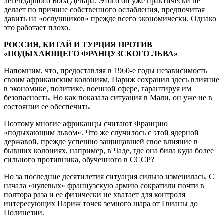
легендарного Боба Денара. Этого он уже практически не
делает по причине собственного ослабления, предпочитая
давить на «ослушников» прежде всего экономически. Однако
это работает плохо.
РОССИЯ, КИТАЙ И ТУРЦИЯ ПРОТИВ
«ПОДЫХАЮЩЕГО ФРАНЦУЗСКОГО ЛЬВА»
Напомним, что, предоставляя в 1960-е годы независимость
своим африканским колониям, Париж сохранил здесь влияние
в экономике, политике, военной сфере, гарантируя им
безопасность. Но как показала ситуация в Мали, он уже не в
состоянии ее обеспечить.
Поэтому многие африканцы считают Францию
«подыхающим львом». Что же случилось с этой ядерной
державой, прежде успешно защищавшей свое влияние в
бывших колониях, например, в Чаде, где она била куда более
сильного противника, обученного в СССР?
Но за последние десятилетия ситуация сильно изменилась. С
начала «нулевых» французскую армию сократили почти в
полтора раза и ее физически не хватает для контроля
интересующих Париж точек земного шара от Гвианы до
Полинезии.