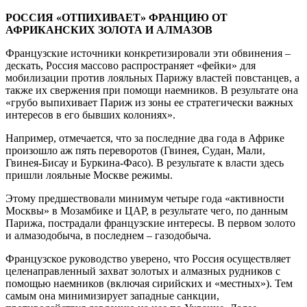
РОССИЯ «ОТПИХИВАЕТ» ФРАНЦИЮ ОТ
АФРИКАНСКИХ ЗОЛОТА И АЛМАЗОВ
Французские источники конкретизировали эти обвинения –
дескать, Россия массово распространяет «фейки» для
мобилизации против лояльных Парижу властей повстанцев, а
также их свержения при помощи наемников. В результате она
«грубо выпихивает Париж из зоны ее стратегически важных
интересов в его бывших колониях».
Например, отмечается, что за последние два года в Африке
произошло аж пять переворотов (Гвинея, Судан, Мали,
Гвинея-Бисау и Буркина-Фасо). В результате к власти здесь
пришли лояльные Москве режимы.
Этому предшествовали минимум четыре года «активности
Москвы» в Мозамбике и ЦАР, в результате чего, по данным
Парижа, пострадали французские интересы. В первом золото
и алмазодобыча, в последнем – газодобыча.
Французское руководство уверено, что Россия осуществляет
целенаправленный захват золотых и алмазных рудников с
помощью наемников (включая сирийских и «местных»). Тем
самым она минимизирует западные санкции,