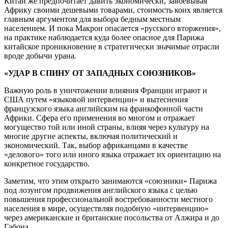
Китай же предпочитает давить экономически, завоевывая
Африку своими дешевыми товарами, стоимость коих является
главным аргументом для выбора бедным местным
населением. И пока Макрон опасается «русского вторжения»,
на практике наблюдается куда более опасное для Парижа
китайское проникновение в стратегически значимые отрасли
вроде добычи урана.
«УДАР В СПИНУ ОТ ЗАПАДНЫХ СОЮЗНИКОВ»
Важную роль в уничтожении влияния Франции играют и
США путем «языковой интервенции» и вытеснения
французского языка английским на франкофонной части
Африки. Сфера его применения во многом и отражает
могущество той или иной страны, влияя через культуру на
многие другие аспекты, включая политический и
экономический. Так, выбор африканцами в качестве
«делового» того или иного языка отражает их ориентацию на
конкретное государство.
Заметим, что этим открыто занимаются «союзники» Парижа
под лозунгом продвижения английского языка с целью
повышения профессиональной востребованности местного
населения в мире, осуществляя подобную «интервенцию»
через американские и британские посольства от Алжира и до
Габона.