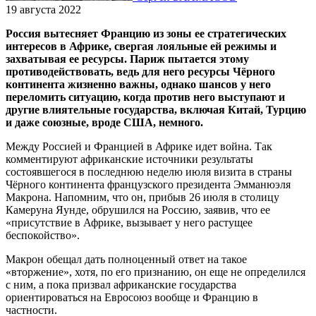
19 августа 2022
Россия вытесняет Францию из зоны ее стратегических
интересов в Африке, свергая лояльные ей режимы и
захватывая ее ресурсы. Париж пытается этому
противодействовать, ведь для него ресурсы Чёрного
континента жизненно важны, однако шансов у него
переломить ситуацию, когда против него выступают и
другие влиятельные государства, включая Китай, Турцию
и даже союзные, вроде США, немного.
Между Россией и Францией в Африке идет война. Так
комментируют африканские источники результаты
состоявшегося в последнюю неделю июля визита в страны
Чёрного континента французского президента Эмманюэля
Макрона. Напомним, что он, прибыв 26 июля в столицу
Камеруна Яунде, обрушился на Россию, заявив, что ее
«присутствие в Африке, вызывает у него растущее
беспокойство».
Макрон обещал дать полноценный ответ на такое
«вторжение», хотя, по его признанию, он еще не определился
с ним, а пока призвал африканские государства
ориентироваться на Евросоюз вообще и Францию в
частности.