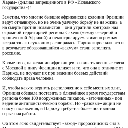
Харам» (филиал запрещенного в РФ «Исламского
государства»)?
Заметим, что многие бывшие африканские колонии Франции
ведут отчаянную, но не очень удачную борьбу не на жизнь, а
на смерть против исламистов – они утратили контроль над
огромной территорией региона Сахель (между северной и
тропической Африкой) и неконтролируемая ими огромная
«серая зона» неуклонно расширялась. Париж «проспал» это и
в результате образовавшийся «вакуум» стали заполнять
россияне.
Кроме того, на желании африканцев развивать военные связи
с Москвой в пику Франции влияет и то, что она в отличие от
Парижа, не поучает их при ведении боевых действий
соблюдать права человека.
И, чтобы как-то вернуть расположение к себе местных элит,
Франция обещала поставить в ближайшее время государствам
региона более 100 вооруженных пикапов, «заточенных» под
ведение антиповстанческой борьбы. Но «разовые» акции не
спасут положения, и Парижу требуется более постоянная
серьезная работа.
Об этом ясно свидетельствует «заход» пророссийских сил в