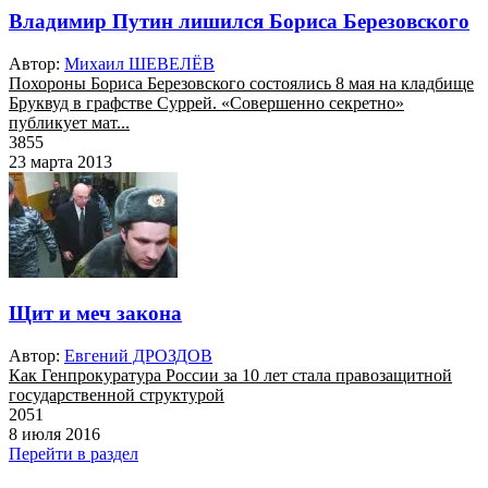
Владимир Путин лишился Бориса Березовского
Автор:
Михаил ШЕВЕЛЁВ
Похороны Бориса Березовского состоялись 8 мая на кладбище
Бруквуд в графстве Суррей. «Совершенно секретно»
публикует мат...
3855
23 марта 2013
Щит и меч закона
Автор:
Евгений ДРОЗДОВ
Как Генпрокуратура России за 10 лет стала правозащитной
государственной структурой
2051
8 июля 2016
Перейти в раздел