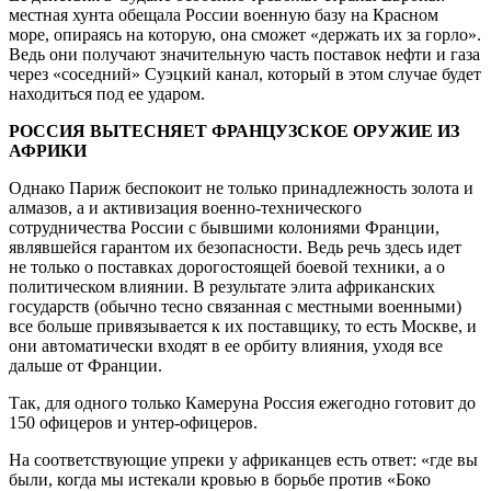
местная хунта обещала России военную базу на Красном
море, опираясь на которую, она сможет «держать их за горло».
Ведь они получают значительную часть поставок нефти и газа
через «соседний» Суэцкий канал, который в этом случае будет
находиться под ее ударом.
РОССИЯ ВЫТЕСНЯЕТ ФРАНЦУЗСКОЕ ОРУЖИЕ ИЗ
АФРИКИ
Однако Париж беспокоит не только принадлежность золота и
алмазов, а и активизация военно-технического
сотрудничества России с бывшими колониями Франции,
являвшейся гарантом их безопасности. Ведь речь здесь идет
не только о поставках дорогостоящей боевой техники, а о
политическом влиянии. В результате элита африканских
государств (обычно тесно связанная с местными военными)
все больше привязывается к их поставщику, то есть Москве, и
они автоматически входят в ее орбиту влияния, уходя все
дальше от Франции.
Так, для одного только Камеруна Россия ежегодно готовит до
150 офицеров и унтер-офицеров.
На соответствующие упреки у африканцев есть ответ: «где вы
были, когда мы истекали кровью в борьбе против «Боко