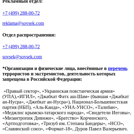
Рекламный отдел:
+7 (499) 288-00-72
reklama@sovsek.com
Отдел распространения:
+7 (499) 288-00-72
sovsek@sovsek.com
*Организации и физические лица, внесённные в
перечень
террористов и экстремистов, деятельность которых
запрещена в Российской Федерации:
«Правый сектор», «Украинская повстанческая армия»
(УПА),«ИГИЛ», «Джабхат Фатх аш-Шам» (бывшая «Джабхат
ан-Нусра», «Джебхат ан-Нусра»), Национал-Большевистская
партия (НБП), «Аль-Каида», «УНА-УНСО», «Талибан»,
«Меджлис крымско-татарского народа», «Свидетели Иеговы»,
«Мизантропик Дивижн», «Братство» Корчинского,
«Артподготовка», «Тризуб им. Степана Бандеры», «НСО»,
«Славянский союз», «Формат-18», Дуров Павел Валерьевич.