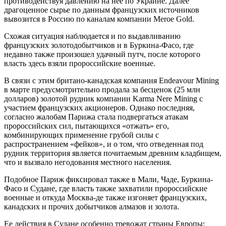
противодействуя давлению на нее по Украине. Далее
драгоценное сырье по данным французских источников
вывозится в Россию по каналам компании Meroe Gold.
Схожая ситуация наблюдается и по выдавливанию
французских золотодобытчиков и в Буркина-Фасо, где
недавно также произошел удачный путч, после которого
власть здесь взяли пророссийские военные.
В связи с этим британо-канадская компания Endeavour Mining
в марте предусмотрительно продала за бесценок (25 млн
долларов) золотой рудник компании Karma Nere Mining с
участием французских акционеров. Однако последняя,
согласно жалобам Парижа стала подвергаться атакам
пророссийских сил, пытающихся «отжать» его,
комбинирующих применение грубой силы с
распространением «фейков», и о том, что отведенная под
рудник территория является почитаемым древним кладбищем,
что и вызвало негодования местного населения.
Подобное Париж фиксировал также в Мали, Чаде, Буркина-
Фасо и Судане, где власть также захватили пророссийские
военные и откуда Москва-де также изгоняет французских,
канадских и прочих добытчиков алмазов и золота.
Ее действия в Судане особенно тревожат страны Европы: