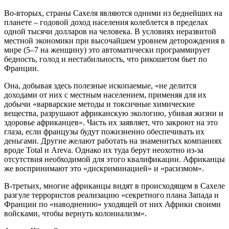
Во-вторых, страны Сахеля являются одними из беднейших на
планете – годовой доход населения колеблется в пределах
одной тысячи долларов на человека. В условиях неразвитой
местной экономики при высочайшем уровнем деторождения в
мире (5–7 на женщину) это автоматически программирует
бедность, голод и нестабильность, что рикошетом бьет по
Франции.
Она, добывая здесь полезные ископаемые, «не делится
доходами от них с местным населением, применяя для их
добычи «варварские методы и токсичные химические
вещества, разрушают африканскую экологию, убивая жизни и
здоровье африканцев». Часть их заявляет, что закроют на это
глаза, если французы будут пожизненно обеспечивать их
деньгами. Другие желают работать на знаменитых компаниях
вроде Total и Areva. Однако их туда берут неохотно из-за
отсутствия необходимой для этого квалификации. Африканцы
же воспринимают это «дискриминацией» и «расизмом».
В-третьих, многие африканцы видят в происходящем в Сахеле
разгуле террористов реализацию «секретного плана Запада и
Франции по «наводнению» уходящей от них Африки своими
войсками, чтобы вернуть колониализм».