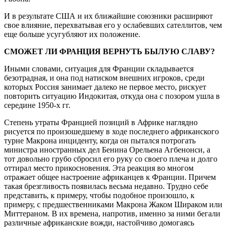
И в результате США и их ближайшие союзники расширяют
свое влияние, перехватывая его у ослабевших сателлитов, чем
еще больше усугубляют их положение.
СМОЖЕТ ЛИ ФРАНЦИЯ ВЕРНУТЬ БЫЛУЮ СЛАВУ?
Иными словами, ситуация для Франции складывается
безотрадная, и она под натиском внешних игроков, среди
которых Россия занимает далеко не первое место, рискует
повторить ситуацию Индокитая, откуда она с позором ушла в
середине 1950-х гг.
Степень утраты Францией позиций в Африке наглядно
рисуется по произошедшему в ходе последнего африканского
турне Макрона инциденту, когда он пытался потрогать
министра иностранных дел Бенина Орельена Агбенонси, а
тот довольно грубо сбросил его руку со своего плеча и долго
оттирал место прикосновения. Эта реакция во многом
отражает общее настроение африканцев к Франции. Причем
такая брезгливость появилась весьма недавно. Трудно себе
представить, к примеру, чтобы подобное произошло, к
примеру, с предшественниками Макрона Жаком Шираком или
Миттераном. В их времена, напротив, именно за ними бегали
различные африканские вожди, настойчиво домогаясь