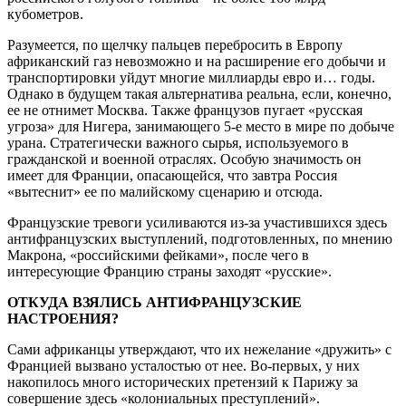
кубометров.
Разумеется, по щелчку пальцев перебросить в Европу
африканский газ невозможно и на расширение его добычи и
транспортировки уйдут многие миллиарды евро и… годы.
Однако в будущем такая альтернатива реальна, если, конечно,
ее не отнимет Москва. Также французов пугает «русская
угроза» для Нигера, занимающего 5-е место в мире по добыче
урана. Стратегически важного сырья, используемого в
гражданской и военной отраслях. Особую значимость он
имеет для Франции, опасающейся, что завтра Россия
«вытеснит» ее по малийскому сценарию и отсюда.
Французские тревоги усиливаются из-за участившихся здесь
антифранцузских выступлений, подготовленных, по мнению
Макрона, «российскими фейками», после чего в
интересующие Францию страны заходят «русские».
ОТКУДА ВЗЯЛИСЬ АНТИФРАНЦУЗСКИЕ
НАСТРОЕНИЯ?
Сами африканцы утверждают, что их нежелание «дружить» с
Францией вызвано усталостью от нее. Во-первых, у них
накопилось много исторических претензий к Парижу за
совершение здесь «колониальных преступлений».