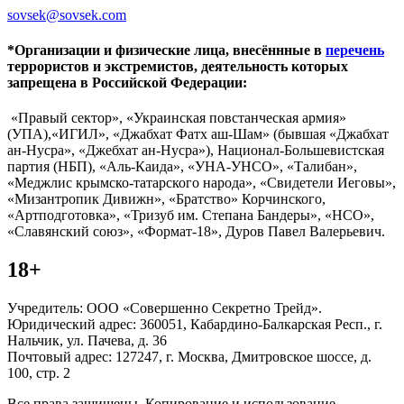
sovsek@sovsek.com
*Организации и физические лица, внесённные в
перечень
террористов и экстремистов, деятельность которых
запрещена в Российской Федерации:
«Правый сектор», «Украинская повстанческая армия»
(УПА),«ИГИЛ», «Джабхат Фатх аш-Шам» (бывшая «Джабхат
ан-Нусра», «Джебхат ан-Нусра»), Национал-Большевистская
партия (НБП), «Аль-Каида», «УНА-УНСО», «Талибан»,
«Меджлис крымско-татарского народа», «Свидетели Иеговы»,
«Мизантропик Дивижн», «Братство» Корчинского,
«Артподготовка», «Тризуб им. Степана Бандеры», «НСО»,
«Славянский союз», «Формат-18», Дуров Павел Валерьевич.
18+
Учредитель: ООО «Совершенно Секретно Трейд».
Юридический адрес: 360051, Кабардино-Балкарская Респ., г.
Нальчик, ул. Пачева, д. 36
Почтовый адрес: 127247, г. Москва, Дмитровское шоссе, д.
100, стр. 2
Все права защищены. Копирование и использование