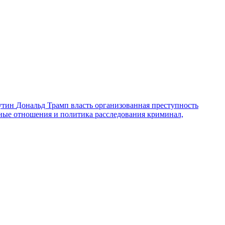
утин
Дональд Трамп
власть
организованная преступность
ные отношения и политика
расследования
криминал,