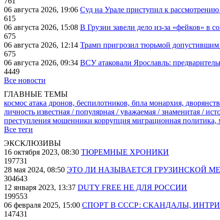
761
06 августа 2026, 19:06
Суд на Урале приступил к рассмотрени
615
06 августа 2026, 15:08
В Грузии завели дело из-за «фейков» в с
675
06 августа 2026, 12:14
Трамп пригрозил тюрьмой допустившим 
675
06 августа 2026, 09:34
ВСУ атаковали Ярославль: предварител
4449
Все новости
ГЛАВНЫЕ ТЕМЫ
космос
атака дронов, беспилотников, бпла
монархия, дворянств
личность известная / популярная / уважаемая / знаменитая / ис
преступления
мошенники
коррупция
миграционная политика,
Все теги
ЭКСКЛЮЗИВЫ
16 октября 2023, 08:30
ТЮРЕМНЫЕ ХРОНИКИ
197731
28 мая 2024, 08:50
ЭТО ЛИ НАЗЫВАЕТСЯ ГРУЗИНСКОЙ М
304643
12 января 2023, 13:37
DUTY FREE НЕ ДЛЯ РОССИИ
199553
06 февраля 2025, 15:00
СПОРТ В СССР: СКАНДАЛЫ, ИНТР
147431