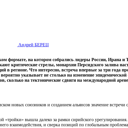
Андрей БЕРЕЦ
ом формате, на котором собрались лидеры России, Ирана и 
кают критические стрелы, монархии Персидского залива на
й в регионе. Что интересно, встреча впервые за три года пр
ероятно указывает не столько на изменение эпидемической 
, сколько на тектонические сдвиги на международной арене
оиском новых союзников и созданием альянсов значение встреч
ой «тройки» вышла далеко за рамки сирийского урегулирования. 
него взаимодействия, и сверка позиций по глобальным проблемам