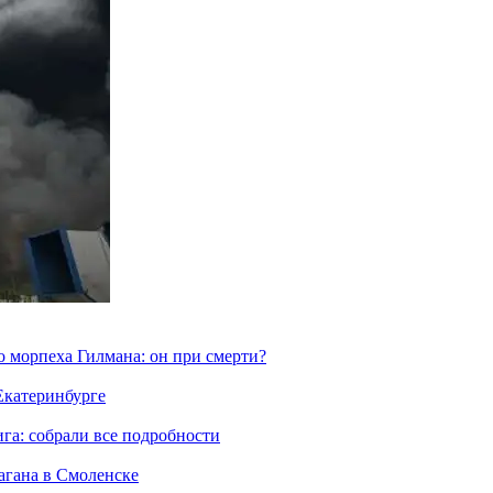
морпеха Гилмана: он при смерти?
 Екатеринбурге
га: собрали все подробности
агана в Смоленске