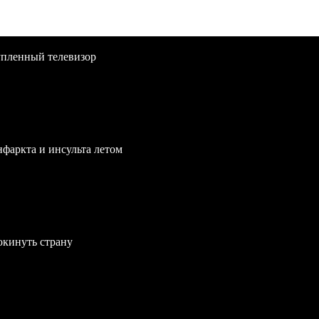
упленный телевизор
нфаркта и инсульта летом
окинуть страну