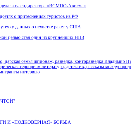
ю дела экс-гендиректора «ВСМПО-Ависма»
оцсетях о притеснениях туристов из РФ
утечку данных о нехватке ракет у США
ьной целью стал один из крупнейших НПЗ
о, царская семья
шпионаж, разведка, контрразведка
Владимир П
торическая
терроризм
литература, детектив, рассказы
международ
 мигранты
интервью
ЕЧТОЙ?
ИГИ И «ПОДКОВЁРНАЯ» БОРЬБА