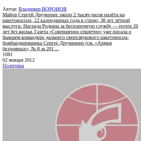
Автор:
Владимир ВОРОНОВ
Майор Сергей Дручинин: около 2 тысяч часов налёта на
ракетоносцах, 22 календарных года в строю, 38 лет лётной
выслуги. Награда Родины за беспорочную службу — почти 20
лет без жилья. Газета «Совершенно секретно» уже писала о
бывшем командире дальнего сверхзвукового ракетоносца-
бомбардировщика Сергее Дручинине (см. «Армия
бездомных», № 8 за 201 ...
1081
02 января 2012
Политика