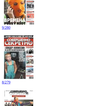
9/280
8/279