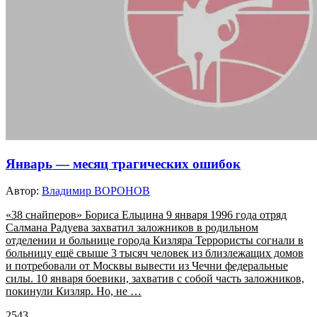
Январь — месяц трагических ошибок
Автор:
Владимир ВОРОНОВ
«38 снайперов» Бориса Ельцина 9 января 1996 года отряд
Салмана Радуева захватил заложников в родильном
отделении и больнице города Кизляра Террористы согнали в
больницу ещё свыше 3 тысяч человек из близлежащих домов
и потребовали от Москвы вывести из Чечни федеральные
силы. 10 января боевики, захватив с собой часть заложников,
покинули Кизляр. Но, не …
2543