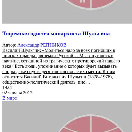
Тюремная одиссея монархиста Шульгина
Автор:
Александр РЕПНИКОВ
Василий Шульгин: «Молиться надо за всех погибших в
поисках правды для земли Русской… Мы запутались в
паутине, сотканной из трагических противоречий нашего
века» Есть люди, упоминание о которых будет вызывать
споры даже спустя десятилетия после их смерти. К ним
относится Василий Витальевич Шульгин (1878–1976),
общественно-политический деятель, пис ...
1924
02 января 2012
В мире