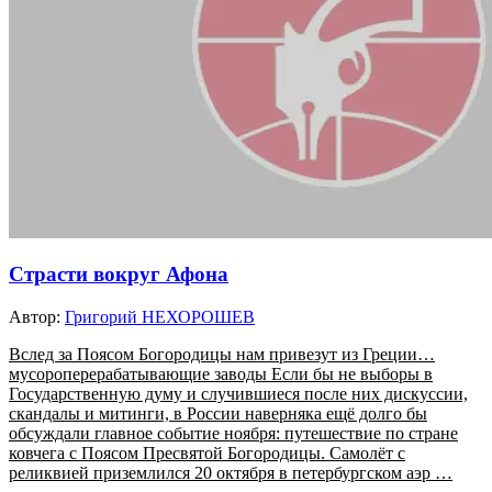
Страсти вокруг Афона
Автор:
Григорий НЕХОРОШЕВ
Вслед за Поясом Богородицы нам привезут из Греции…
мусороперерабатывающие заводы Если бы не выборы в
Государственную думу и случившиеся после них дискуссии,
скандалы и митинги, в России наверняка ещё долго бы
обсуждали главное событие ноября: путешествие по стране
ковчега с Поясом Пресвятой Богородицы. Самолёт с
реликвией приземлился 20 октября в петербургском аэр …