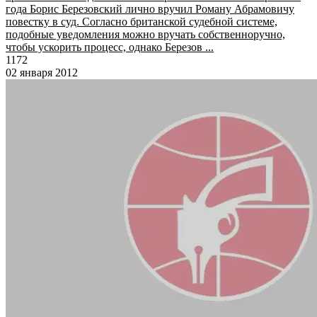
года Борис Березовский лично вручил Роману Абрамовичу
повестку в суд. Согласно британской судебной системе,
подобные уведомления можно вручать собственноручно,
чтобы ускорить процесс, однако Березов ...
1172
02 января 2012