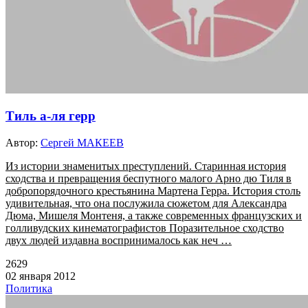
Тиль а-ля герр
Автор:
Сергей МАКЕЕВ
Из истории знаменитых преступлений. Старинная история
сходства и превращения беспутного малого Арно дю Тиля в
добропорядочного крестьянина Мартена Герра. История столь
удивительная, что она послужила сюжетом для Александра
Дюма, Мишеля Монтеня, а также современных французских и
голливудских кинематографистов Поразительное сходство
двух людей издавна воспринималось как неч …
2629
02 января 2012
Политика