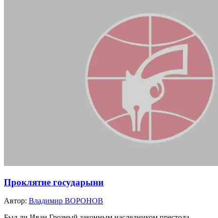
Проклятие государыни
Автор:
Владимир ВОРОНОВ
Был ли Иван Грозный законным наследником престола