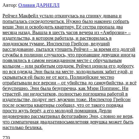
Автор:
Оливия ДАРНЕЛЛ
Рейчел Макфейл устало откинулась на спинку дивана и
попыталась сосредоточиться. Нужно было наконец собрать
вещи Энн и освободить квартиру. Её сестра пропала два
месяца назад. Вышла в шесть часов вечера из «Амброзии» –
издательства, в котором работала, и растворилась в
лондонском тумане. Инспектор Грейсон, ведущий
расследование, пытался утешить Рейчел – за время его долгой
службы в полиции случалось, что пропавшие девушки иногда
появлялись в самом неожиданном месте с обручальным
кольцом – или разбитым сердцем. Рейчел ценила его доброту,
но вся одежда Энн была на месте, холодильник забит едой, и
скрываться ей было не от кого. Полицейские честно
отрабатывали все версии – от убийства до самоубийства, и всё
безуспешно. Энн была безупречна, как Мэри Поппинс. Ни
страстей, ни недостатков, полностью поглощена работой в
издательстве, подруг нет, мужчин тоже. Инспектор Грейсон
после осмотра квартиры сообщил, что от такого порядка
просто жуть берёт, а его молодой помощник Дерли
недоверчиво рассматривал фотографию Энн, словно не веря,
что симпатичная двадцативосьмилетняя девушка может быть
настолько безлика.
770