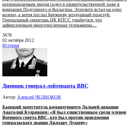
непроницаемым лицом сидел в правительственной ложе в
компании Подгорного и Косыгина. Эспозито встал на одно
колено, а затем послал Брежневу воздушный поцелуй.
Генеральный секретарь ЦК КПСС улыбнулся, что
зафиксировали многочисленные телекамеры…
3678
02 октября 2012
История
Дневник генерал-лейтенанта ВВС
Автор:
Алексей ЧЕЛНОКОВ
Бывший заместитель командующего Дальней авиации
Анатолий Кудрявцев: «Я был единственным среди членов
Военного совета ВВС, кто был против присвоения
генеральского звания Джохару Дудаеву»