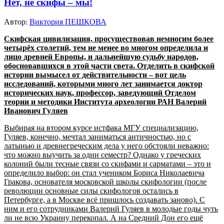
Нет, не скифы – мы!
Автор:
Виктория ПЕШКОВА
Скифская цивилизация, просуществовав немногим более
четырёх столетий, тем не менее во многом определила и
лицо древней Европы, и дальнейшую судьбу народов,
обосновавшихся в этой части света. Отделить в скифской
истории вымысел от действительности – вот цель
исследований, которыми много лет занимается доктор
исторических наук, профессор, заведующий Отделом
теории и методики Института археологии РАН Валерий
Иванович Гуляев
Выбирая на втором курсе истфака МГУ специализацию,
Гуляев, конечно, мечтал заниматься античностью, но с
латынью и древнегреческим дела у него обстояли неважно:
что можно выучить за один семестр? Однако у греческих
колоний были тесные связи со скифами и сарматами – это и
определило выбор: он стал учеником Бориса Николаевича
Гракова, основателя московской школы скифологии (после
революции основные силы скифологов остались в
Петербурге, а в Москве всё пришлось создавать заново). С
ним и его сотрудниками Валерий Гуляев в молодые годы чуть
ли не всю Украину перекопал. А на Средний Дон его ещё