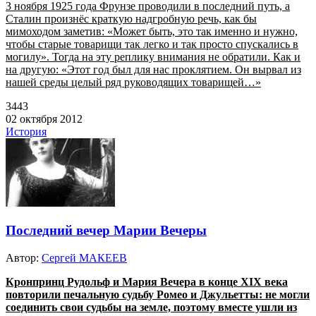
3 ноября 1925 года Фрунзе проводили в последний путь, а
Сталин произнёс краткую надгробную речь, как бы
мимоходом заметив: «Может быть, это так именно и нужно,
чтобы старые товарищи так легко и так просто спускались в
могилу». Тогда на эту реплику внимания не обратили. Как и
на другую: «Этот год был для нас проклятием. Он вырвал из
нашей среды целый ряд руководящих товарищей…»
3443
02 октября 2012
История
Последний вечер Марии Вечеры
Автор:
Сергей МАКЕЕВ
Кронпринц Рудольф и Мария Вечера в конце XIX века
повторили печальную судьбу Ромео и Джульетты: не могли
соединить свои судьбы на земле, поэтому вместе ушли из