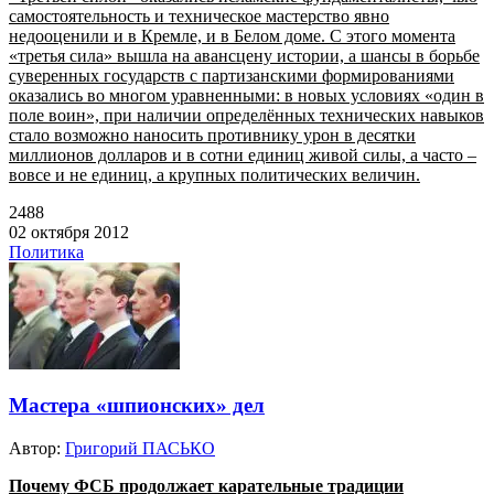
самостоятельность и техническое мастерство явно
недооценили и в Кремле, и в Белом доме. С этого момента
«третья сила» вышла на авансцену истории, а шансы в борьбе
суверенных государств с партизанскими формированиями
оказались во многом уравненными: в новых условиях «один в
поле воин», при наличии определённых технических навыков
стало возможно наносить противнику урон в десятки
миллионов долларов и в сотни единиц живой силы, а часто –
вовсе и не единиц, а крупных политических величин.
2488
02 октября 2012
Политика
Мастера «шпионских» дел
Автор:
Григорий ПАСЬКО
Почему ФСБ продолжает карательные традиции