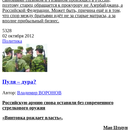
поэтому старец обращается к прокурору не Азербайджана, а
Российской Федерации. Может быть, причина ещё и в том,
что спор между братьями идёт не за старые матрасы, а за
вполне прибыльный бизнес.
5328
02 октября 2012
Политика
Пуля – дура?
Автор:
Владимир ВОРОНОВ
Российскую армию снова оставили без современного
стрелкового оружия
«Винтовка рождает власть».
Мао Цзэдун