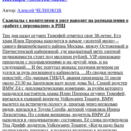
Автор:
Алексей ЧЕЛНОКОВ
Скандалы с водителями в рясе наводят на размышления о
«работе с персоналом» в РПЦ
Три дня назад игумен Тимофей отметил свое 38-летие. Его
храм Илии Пророка находится в начале «золотой мили» –
самого фешенебельного района Москвы, между Остоженкой и
Пречистенской набережной, где квадратный метр элитной
недвижимости стоит под миллион рублей. VIP-прихожане
приходили с поздравлениями и на другой день, и на
следующий… И бес попутал монаха: поздним вечером он
уселся за руль роскошного кабриолета. …Из сводки ночных
новостей: «По данным ГИБДД, авария произошла 31 июля
около 23:30 на Зацепском валу возле дома №1. Синий родстер
BMW Z4 с дипломатическими номерами, за рулём которого
находился настоятель храма Илии Пророка игумен Тимофей,
врезался в ехавший впереди Volkswagen Touareg. BMW
вылетел на встречную полосу и, проехав через несколько
рядов, врезался в Toyota Corolla, которой управляла Ирина
Лихолетова. По словам женщины, водитель ВMW Z4
находился в «неадекватном» состоянии. Её слова подтвердила
Уна Дрифф, водитель Volkswagen Touareg: «Когда надо было
подписывать протокол, я подошла вплотную к водителю