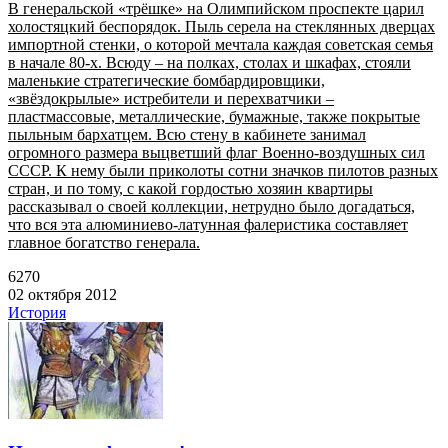
В генеральской «трёшке» на Олимпийском проспекте царил
холостяцкий беспорядок. Пыль серела на стеклянных дверцах
импортной стенки, о которой мечтала каждая советская семья
в начале 80-х. Всюду – на полках, столах и шкафах, стояли
маленькие стратегические бомбардировщики,
«звёздокрылые» истребители и перехватчики –
пластмассовые, металлические, бумажные, также покрытые
пыльным бархатцем. Всю стену в кабинете занимал
огромного размера выцветший флаг Военно-воздушных сил
СССР. К нему были приколоты сотни значков пилотов разных
стран, и по тому, с какой гордостью хозяин квартиры
рассказывал о своей коллекции, нетрудно было догадаться,
что вся эта алюминиево-латунная фалеристика составляет
главное богатство генерала.
6270
02 октября 2012
История