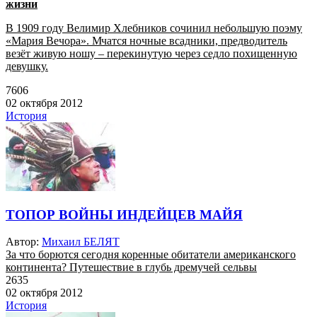
жизни
В 1909 году Велимир Хлебников сочинил небольшую поэму
«Мария Вечора». Мчатся ночные всадники, предводитель
везёт живую ношу – перекинутую через седло похищенную
девушку.
7606
02 октября 2012
История
ТОПОР ВОЙНЫ ИНДЕЙЦЕВ МАЙЯ
Автор:
Михаил БЕЛЯТ
За что борются сегодня коренные обитатели американского
континента? Путешествие в глубь дремучей сельвы
2635
02 октября 2012
История