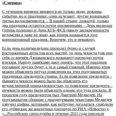
«Смерша»
С течением времени меняются не только люди, режимы,
события, но и праздники: одни исчезают, другие возникают,
третьи видоизменяются… В нашей стране, пожалуй, только
два праздника остаются почти неизменными – День милиции
(теперь полиции) и День КГБ–ФСБ (ввиду засекреченности
ведомства я даже не знаю, как теперь называется этот
корпоративный праздник. Впрочем, это и неважно).
Если день поли(мили)ции проходит бурно и с кучей
восторженных артистов всех мастей, то день чекиста (так они
себя со времён Дзержинского называют) проходит почти
втихаря. Народу намёками дают понять, что этот праздник
поглавнее других будет, а то и самый главный. Именно этим
можно объяснить ритуал появления на этих полузакрытых
праздниках президента страны. Если появление президента –
бывшего чекиста можно было бы объяснить его
ведомственной принадлежностью, то появление президента –
нечекиста можно было объяснить одним: его туда послали. В
прошлом году президентом был Дмитрий Медведев. На
полузакрытом сборище с празднуемыми чекистами Медведев
озвучил цифры, которыми, как нетрудно догадаться, снабдили
его лубянские же аналитики (цитирую по РИА «Новости»):
«...Российские спецслужбы в течение 2011 года пресекли