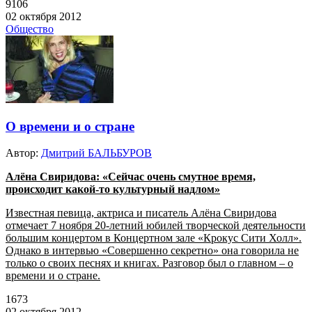
9106
02 октября 2012
Общество
О времени и о стране
Автор:
Дмитрий БАЛЬБУРОВ
Алёна Свиридова: «Сейчас очень смутное время,
происходит какой-то культурный надлом»
Известная певица, актриса и писатель Алёна Свиридова
отмечает 7 ноября 20-летний юбилей творческой деятельности
большим концертом в Концертном зале «Крокус Сити Холл».
Однако в интервью «Совершенно секретно» она говорила не
только о своих песнях и книгах. Разговор был о главном – о
времени и о стране.
1673
02 октября 2012