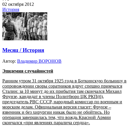
02 октября 2012
История
Месяц / История
Автор:
Владимир ВОРОНОВ
Эпидемия случайностей
Ранним утром 31 октября 1925 года в Боткинскую больницу в
сопровождении своры соратников вдруг спешно примчался
Сталин: за 10 минут до их прибытия там скончался Михаил
Фрунзе, кандидат в члены Политбюро ЦК РКП(б),
председатель РВС СССР, народный комиссар по военным и
морским делам. Официальная версия гласит: Фрунзе –
язвенник и без хирургии никак было не обойтись. Но
операция завершилась тем, что вождь Красной Армии
скончался «при явлениях паралича сердца».