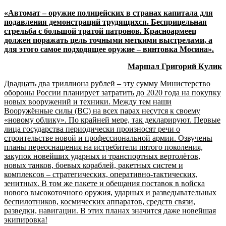
«Автомат – оружие полицейских в странах капитала для
подавления демонстраций трудящихся. Бесприцельная
стрельба с большой тратой патронов. Красноармеец
должен поражать цель точными меткими выстрелами, а
для этого самое подходящее оружие – винтовка Мосина».
Маршал Григорий Кулик
Двадцать два триллиона рублей – эту сумму Министерство
обороны России планирует затратить до 2020 года на покупку
новых вооружений и техники. Между тем наши
Вооружённые силы (ВС) на всех парах несутся к своему
«новому облику». По крайней мере, так декларируют. Первые
лица государства периодически произносят речи о
строительстве новой и профессиональной армии. Озвучены
планы переоснащения на истребители пятого поколения,
закупок новейших ударных и транспортных вертолётов,
новых танков, боевых кораблей, ракетных систем и
комплексов – стратегических, оперативно-тактических,
зенитных. В том же пакете и обещания поставок в войска
нового высокоточного оружия, ударных и разведывательных
беспилотников, космических аппаратов, средств связи,
разведки, навигации. В этих планах значится даже новейшая
экипировка!