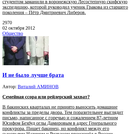
студентом заманили в воронежскую Лесостепную скифскую
экспедицию, которой руководил ученик Гракова из старшего
поколения – Пётр Дмитриевич Либеров.
2970
02 октября 2012
Общество
И не было лучше брата
Автор:
Виталий АМИНОВ
Семейная ссора или рейдерский захват?
В бакинских кварталах не принято выносить домашние
конфликты за пределы двора. Тем поразительнее выглядит
письмо, написанное с горечью и сожалением 87-летним
Юсифом Бехбуд оглы Дамировым в адрес Генерального
прокурора. Пишет бакинец, но конфликт между его
сыновьями Назимом и Ризваном произошёл в России,