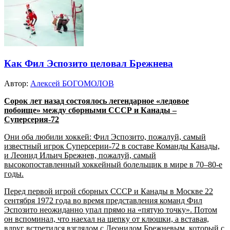
Как Фил Эспозито целовал Брежнева
Автор:
Алексей БОГОМОЛОВ
Сорок лет назад состоялось легендарное «ледовое
побоище» между сборными СССР и Канады –
Суперсерия-72
Они оба любили хоккей: Фил Эспозито, пожалуй, самый
известный игрок Суперсерии-72 в составе Команды Канады,
и Леонид Ильич Брежнев, пожалуй, самый
высокопоставленный хоккейный болельщик в мире в 70–80-е
годы.
Перед первой игрой сборных СССР и Канады в Москве 22
сентября 1972 года во время представления команд Фил
Эспозито неожиданно упал прямо на «пятую точку». Потом
он вспоминал, что наехал на щепку от клюшки, а вставая,
вдруг встретился взглядом с Леонидом Брежневым, который с