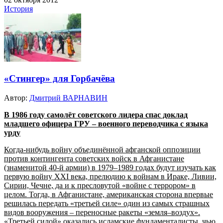
История
«Стингер» для Горбачёва
Автор:
Дмитрий ВАРНАВИН
В 1986 году самолёт советского лидера спас доклад
младшего офицера ГРУ – военного переводчика с языка
урду
Когда-нибудь войну объединённой афганской оппозиции
против контингента советских войск в Афганистане
(знаменитой 40-й армии) в 1979–1989 годах будут изучать как
первую войну XXI века, прелюдию к войнам в Ираке, Ливии,
Сирии, Чечне, да и к пресловутой «войне с террором» в
целом. Тогда, в Афганистане, американская сторона впервые
решилась передать «третьей силе» один из самых страшных
видов вооружения – переносные ракеты «земля–воздух».
«Третьей силой» оказались исламские фундаменталисты, чью