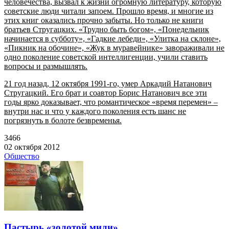
человечества, вызвал к жизни огромную литературу, которую
советские люди читали запоем. Прошло время, и многие из
этих книг оказались прочно забыты. Но только не книги
братьев Стругацких. «Трудно быть богом», «Понедельник
начинается в субботу», «Гадкие лебеди», «Улитка на склоне»,
«Пикник на обочине», «Жук в муравейнике» завораживали не
одно поколение советской интеллигенции, учили ставить
вопросы и размышлять.
21 год назад, 12 октября 1991-го, умер Аркадий Натанович
Стругацкий. Его брат и соавтор Борис Натанович все эти
годы ярко доказывает, что романтическое «время перемен» –
внутри нас и что у каждого поколения есть шанс не
погрязнуть в болоте безвременья.
3466
02 октября 2012
Общество
Пастырь «золотой мили»