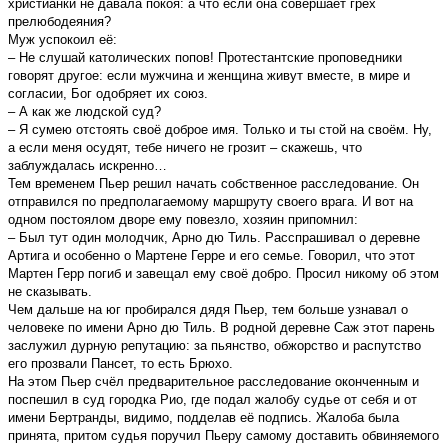
христианки не давала покоя: а что если она совершает грех
прелюбодеяния?
Муж успокоил её:
– Не слушай католических попов! Протестантские проповедники
говорят другое: если мужчина и женщина живут вместе, в мире и
согласии, Бог одобряет их союз.
– А как же людской суд?
– Я сумею отстоять своё доброе имя. Только и ты стой на своём. Ну,
а если меня осудят, тебе ничего не грозит – скажешь, что
заблуждалась искренно…
Тем временем Пьер решил начать собственное расследование. Он
отправился по предполагаемому маршруту своего врага. И вот на
одном постоялом дворе ему повезло, хозяин припомнил:
– Был тут один молодчик, Арно дю Тиль. Расспрашивал о деревне
Артига и особенно о Мартене Герре и его семье. Говорил, что этот
Мартен Герр погиб и завещал ему своё добро. Просил никому об этом
не сказывать.
Чем дальше на юг пробирался дядя Пьер, тем больше узнавал о
человеке по имени Арно дю Тиль. В родной деревне Саж этот парень
заслужил дурную репутацию: за пьянство, обжорство и распутство
его прозвали Пансет, то есть Брюхо.
На этом Пьер счёл предварительное расследование оконченным и
поспешил в суд городка Рио, где подал жалобу судье от себя и от
имени Бертранды, видимо, подделав её подпись. Жалоба была
принята, притом судья поручил Пьеру самому доставить обвиняемого