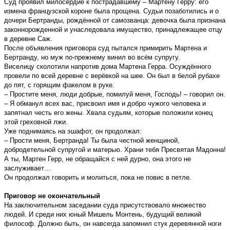
Суд проявил милосердие к пострадавшему – Мартену Герру: его
измена французской короне была прощена. Судьи позаботились и о
дочери Бертранды, рождённой от самозванца: девочка была признана
законнорожденной и унаследовала имущество, принадлежащее отцу
в деревне Саж.
После объявления приговора суд пытался примирить Мартена и
Бертранду, но муж по-прежнему винил во всём супругу.
Виселицу сколотили напротив дома Мартена Герра. Осуждённого
провели по всей деревне с верёвкой на шее. Он был в белой рубахе
до пят, с горящим факелом в руке.
– Простите меня, люди добрые, помилуй меня, Господь! – говорил он.
– Я обманул всех вас, присвоил имя и добро чужого человека и
запятнал честь его жены. Хвала судьям, которые положили конец
этой греховной лжи.
Уже поднимаясь на эшафот, он продолжал:
– Прости меня, Бертранда! Ты была честной женщиной,
добродетельной супругой и матерью. Храни тебя Пресвятая Мадонна!
А ты, Мартен Герр, не обращайся с ней дурно, она этого не
заслуживает…
Он продолжал говорить и молиться, пока не повис в петле.
Приговор не окончательный
На заключительном заседании суда присутствовало множество
людей. И среди них юный Мишель Монтень, будущий великий
философ. Должно быть, он навсегда запомнил стук деревянной ноги