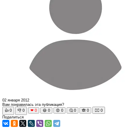
02 января 2012
Вам понравилась эта публикация?
👍
0
👎
0
❤
0
😆
0
😡
0
🤔
0
🙈
0
🧘‍♀️
0
Поделиться