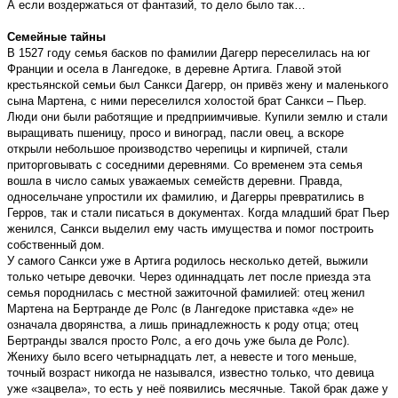
А если воздержаться от фантазий, то дело было так…
Семейные тайны
В 1527 году семья басков по фамилии Дагерр переселилась на юг
Франции и осела в Лангедоке, в деревне Артига. Главой этой
крестьянской семьи был Санкси Дагерр, он привёз жену и маленького
сына Мартена, с ними переселился холостой брат Санкси – Пьер.
Люди они были работящие и предприимчивые. Купили землю и стали
выращивать пшеницу, просо и виноград, пасли овец, а вскоре
открыли небольшое производство черепицы и кирпичей, стали
приторговывать с соседними деревнями. Со временем эта семья
вошла в число самых уважаемых семейств деревни. Правда,
односельчане упростили их фамилию, и Дагерры превратились в
Герров, так и стали писаться в документах. Когда младший брат Пьер
женился, Санкси выделил ему часть имущества и помог построить
собственный дом.
У самого Санкси уже в Артига родилось несколько детей, выжили
только четыре девочки. Через одиннадцать лет после приезда эта
семья породнилась с местной зажиточной фамилией: отец женил
Мартена на Бертранде де Ролс (в Лангедоке приставка «де» не
означала дворянства, а лишь принадлежность к роду отца; отец
Бертранды звался просто Ролс, а его дочь уже была де Ролс).
Жениху было всего четырнадцать лет, а невесте и того меньше,
точный возраст никогда не назывался, известно только, что девица
уже «зацвела», то есть у неё появились месячные. Такой брак даже у