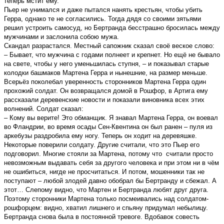
теперь мстит ему.
Пьер не унимался и даже пытался нанять крестьян, чтобы убить
Герра, однако те не согласились. Тогда дядя со своими зятьями
решил устроить самосуд, но Бертранда бесстрашно бросилась между
мужчинами и заслонила собою мужа.
Скандал разрастался. Местный сапожник сказал своё веское слово:
– Бывает, что мужчина с годами полнеет и крепнет. Но ещё не бывало
на свете, чтобы у него уменьшилась ступня, – и показывал старые
колодки башмаков Мартена Герра и нынешние, на размер меньше.
Всерьёз поколебал уверенность сторонников Мартена Герра один
прохожий солдат. Он возвращался домой в Рошфор, в Артига ему
рассказали деревенские новости и показали виновника всех этих
волнений. Солдат сказал:
– Кому вы верите! Это обманщик. Я знавал Мартена Герра, он воевал
во Фландрии, во время осады Сен-Квентина он был ранен – пуля из
аркебузы раздробила ему ногу. Теперь он ходит на деревяшке.
Некоторые поверили солдату. Другие считали, что это Пьер его
подговорил. Многие стояли за Мартена, потому что считали просто
невозможным выдавать себя за другого человека и при этом ни в чём
не ошибиться, нигде не просчитаться. И потом, мошенники так не
поступают – любой злодей давно обобрал бы Бертранду и сбежал. А
этот… Слепому видно, что Мартен и Бертранда любят друг друга.
Поэтому сторонники Мартена только посмеивались над солдатом-
рошфорцем: видно, хватил лишнего и спьяну придумал небылицу.
Бертранда снова была в постоянной тревоге. Вдобавок совесть