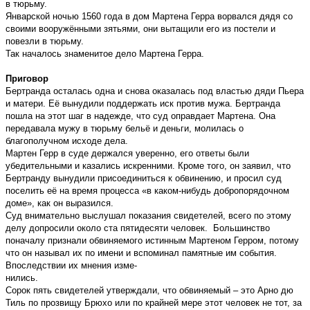
в тюрьму.
Январской ночью 1560 года в дом Мартена Герра ворвался дядя со
своими вооружёнными зятьями, они вытащили его из постели и
повезли в тюрьму.
Так началось знаменитое дело Мартена Герра.
Приговор
Бертранда осталась одна и снова оказалась под властью дяди Пьера
и матери. Её вынудили поддержать иск против мужа. Бертранда
пошла на этот шаг в надежде, что суд оправдает Мартена. Она
передавала мужу в тюрьму бельё и деньги, молилась о
благополучном исходе дела.
Мартен Герр в суде держался уверенно, его ответы были
убедительными и казались искренними. Кроме того, он заявил, что
Бертранду вынудили присоединиться к обвинению, и просил суд
поселить её на время процесса «в каком-нибудь добропорядочном
доме», как он выразился.
Суд внимательно выслушал показания свидетелей, всего по этому
делу допросили около ста пятидесяти человек. Большинство
поначалу признали обвиняемого истинным Мартеном Герром, потому
что он называл их по имени и вспоминал памятные им события.
Впоследствии их мнения изме-
нились.
Сорок пять свидетелей утверждали, что обвиняемый – это Арно дю
Тиль по прозвищу Брюхо или по крайней мере этот человек не тот, за