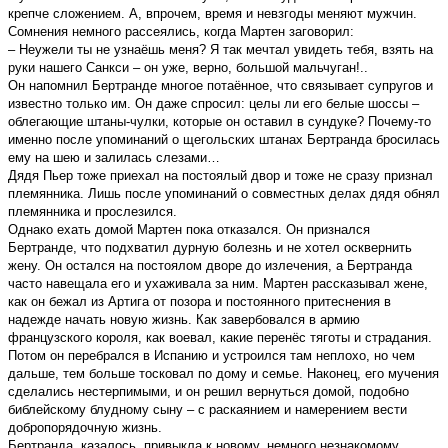
крепче сложением. А, впрочем, время и невзгоды меняют мужчин.
Сомнения немного рассеялись, когда Мартен заговорил:
– Неужели ты не узнаёшь меня? Я так мечтал увидеть тебя, взять на
руки нашего Санкси – он уже, верно, большой мальчуган!..
Он напомнил Бертранде многое потаённое, что связывает супругов и
известно только им. Он даже спросил: целы ли его белые шоссы –
облегающие штаны-чулки, которые он оставил в сундуке? Почему-то
именно после упоминаний о щегольских штанах Бертранда бросилась
ему на шею и залилась слезами…
Дядя Пьер тоже приехал на постоялый двор и тоже не сразу признал
племянника. Лишь после упоминаний о совместных делах дядя обнял
племянника и прослезился.
Однако ехать домой Мартен пока отказался. Он признался
Бертранде, что подхватил дурную болезнь и не хотел осквернить
жену. Он остался на постоялом дворе до излечения, а Бертранда
часто навещала его и ухаживала за ним. Мартен рассказывал жене,
как он бежал из Артига от позора и постоянного притеснения в
надежде начать новую жизнь. Как завербовался в армию
французского короля, как воевал, какие перенёс тяготы и страдания.
Потом он перебрался в Испанию и устроился там неплохо, но чем
дальше, тем больше тосковал по дому и семье. Наконец, его мучения
сделались нестерпимыми, и он решил вернуться домой, подобно
библейскому блудному сыну – с раскаянием и намерением вести
добропорядочную жизнь.
Бертранда, казалось, привыкла к новому, немного незнакомому