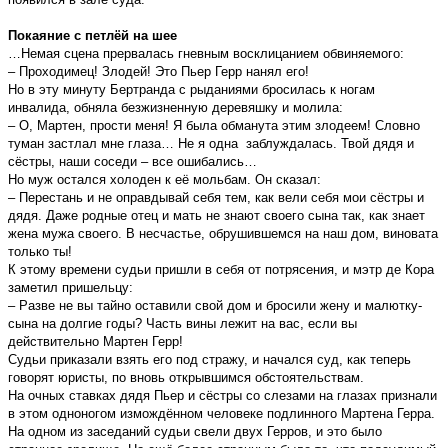
Покаяние с петлёй на шее
…Немая сцена прервалась гневным восклицанием обвиняемого:
– Проходимец! Злодей! Это Пьер Герр нанял его!
Но в эту минуту Бертранда с рыданиями бросилась к ногам
инвалида, обняла безжизненную деревяшку и молила:
– О, Мартен, прости меня! Я была обманута этим злодеем! Словно
туман застлал мне глаза… Не я одна заблуждалась. Твой дядя и
сёстры, наши соседи – все ошибались…
Но муж остался холоден к её мольбам. Он сказал:
– Перестань и не оправдывай себя тем, как вели себя мои сёстры и
дядя. Даже родные отец и мать не знают своего сына так, как знает
жена мужа своего. В несчастье, обрушившемся на наш дом, виновата
только ты!
К этому времени судьи пришли в себя от потрясения, и мэтр де Кора
заметил пришельцу:
– Разве не вы тайно оставили свой дом и бросили жену и малютку-
сына на долгие годы? Часть вины лежит на вас, если вы
действительно Мартен Герр!
Судьи приказали взять его под стражу, и начался суд, как теперь
говорят юристы, по вновь открывшимся обстоятельствам.
На очных ставках дядя Пьер и сёстры со слезами на глазах признали
в этом одноногом измождённом человеке подлинного Мартена Герра.
На одном из заседаний судьи свели двух Герров, и это было