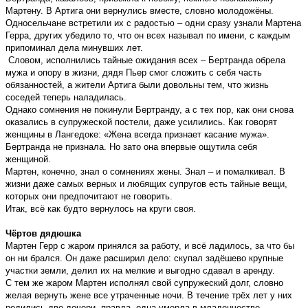
Мартену. В Артига они вернулись вместе, словно молодожёны.
Односельчане встретили их с радостью – одни сразу узнали Мартена
Герра, других убедило то, что он всех называл по имени, с каждым
припоминал дела минувших лет.
Словом, исполнились тайные ожидания всех – Бертранда обрела
мужа и опору в жизни, дядя Пьер смог сложить с себя часть
обязанностей, а жители Артига были довольны тем, что жизнь
соседей теперь наладилась.
Однако сомнения не покинули Бертранду, а с тех пор, как они снова
оказались в супружеской постели, даже усилились. Как говорят
женщины в Лангедоке: «Жена всегда признает касание мужа».
Бертранда не признала. Но зато она впервые ощутила себя
женщиной.
Мартен, конечно, знал о сомнениях жены. Знал – и помалкивал. В
жизни даже самых верных и любящих супругов есть тайные вещи,
которых они предпочитают не говорить.
Итак, всё как будто вернулось на круги своя.
Чёртов дядюшка
Мартен Герр с жаром принялся за работу, и всё ладилось, за что бы
он ни брался. Он даже расширил дело: скупал задёшево крупные
участки земли, делил их на мелкие и выгодно сдавал в аренду.
С тем же жаром Мартен исполнял свой супружеский долг, словно
желая вернуть жене все утраченные ночи. В течение трёх лет у них
родились две дочери, правда, одна умерла в младенчестве.