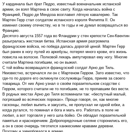
У кардинала был брат Педро, известный военачальник испанской
армии, он взял Мартена в свою свиту. Когда началась война с
Францией, Педро де Мендоза возглавил лёгкую кавалерию. Так
Мартен Герр стал солдатом испанского короля Филиппа II. Он
изменил своему отечеству, но в те годы и не думал возвращаться во
Францию.
Десятого августа 1557 года во Фландрии у стен крепости Сен-Квентин
разыгралась жестокая битва. Испанская армия разгромила
французские войска, но победа далась дорогой ценой. Мартен Герр
был ранен в ногу пулей из аркебузы, потерял много крови, его жизнь
повисла на волоске. Полковой лекарь ампутировал ему ногу. Многие
считали Мартена погибшим, но он выжил.
С той войны возвращался французский солдат Арно дю Тиль.
Неизвестно, встречался ли он с Мартеном Герром. Зато известно, что
где-то по дороге его окликнули сослуживцы Герра, приняв за своего
товарища. От них Арно узнал о своём поразительном сходстве с
Герром, которого считали не то погибшим, не то пропавшим без вести.
В родных местах Арно дю Тиля вспоминали так: «беспутный малый,
погрязший во всяческих пороках». Проще говоря, он, как многие
гасконцы, любил выпить и закусить, не пропускал ни одной юбки, а
когда ругался, то поминал и бога и мать его. Работать в поле не
любил, а вот торговля у него шла бойко. Он обладал поразительной
памятью и красноречием. Добропорядочные селяне сторонились его,
а он в свою очередь тяготился ханжескими нравами деревни.
Поэтому и завербовался в армию.