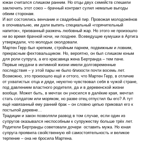
южан считался слишком ранним. Но отцы двух семейств спешили
заключить этот союз – брачный контракт сулил немалые выгоды
обеим сторонам.
И вот состоялись венчание и свадебный пир. Провожая молодожёнов
в опочивальню, им дали выпить специальный «горячительный
напиток», призванный разжечь любовный жар. Но этого не произошло
ни во время брачной ночи, ни позднее. Всеведущие кумушки в Артига
утверждали, что молодых околдовали.
Мартен Герр был крепким, стройным парнем, подвижным и ловким,
прекрасным фехтовальщиком. Но, вероятно, он был слишком юным
для роли супруга, а его красавица жена Бертранда – тем паче.
Первые неудачи в интимной жизни имели долговременные
последствия – у этой пары не было близости почти восемь лет.
Возможно, это произошло ещё и оттого, что Мартен Герр, в отличие
от ухватистых отца и дяди, неуютно чувствовал себя в чужой стране,
под давлением властного родителя, да и в деревенской жизни
вообще. Может быть, в мечтах он уносился в далёкие края, мечтал
стать солдатом или моряком, но разве отец отпустил бы его? А тут
ещё навязанный ему ранний брак – он словно цепью приковал его к
постылой деревне…
Традиции и закон позволяли развод в том случае, если один из
супругов оказывался неспособным к супружеству больше трёх лет.
Родители Бертранды советовали дочери оставить мужа. Но юная
супруга проявила свойственную ей самостоятельность и великое
терпение – она не бросила Мартена.