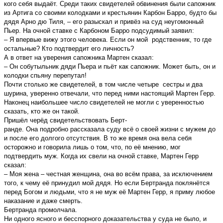
кого себя выдаёт. Среди таких свидетелей обвинения были сапожник
из Артига со своими колодками и крестьянин Карбон Барро, будто бы
дядя Арно дю Тиля, – его разыскал и привёз на суд неугомонный
Пьер. На очной ставке с Карбоном Барро подсудимый заявил:
– Я впервые вижу этого человека. Если он мой родственник, то где
остальные? Кто подтвердит его личность?
А в ответ на уверения сапожника Мартен сказал:
– Он собутыльник дяди Пьера и пьёт как сапожник. Может быть, он и
колодки спьяну перепутал!
Почти столько же свидетелей, в том числе четыре сестры и два
шурина, уверенно отвечали, что перед ними настоящий Мартен Герр.
Наконец наибольшее число свидетелей не могли с уверенностью
сказать, кто же он такой.
Пришёл черёд свидетельствовать Берт-
ранде. Она подробно рассказала суду всё о своей жизни с мужем до
и после его долгого отсутствия. В то же время она вела себя
осторожно и говорила лишь о том, что, по её мнению, мог
подтвердить муж. Когда их свели на очной ставке, Мартен Герр
сказал:
– Моя жена – честная женщина, она во всём права, за исключением
того, к чему её принудил мой дядя. Но если Бертранда поклянётся
перед Богом и людьми, что я не муж её Мартен Герр, я приму любое
наказание и даже смерть.
Бертранда промолчала.
Ни одного ясного и бесспорного доказательства у суда не было, и