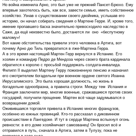
Но война изменила Арно, это был уже не прежний Пансет-Брюхо. Ему
впервые захотелось быть, как все, завести семью, иметь собственное
хозяйство. Узнав о существовании своего двойника, услышав его
историю, он начал собирать сведения о Мартене Герре. И, кроме того,
имение пропавшего баска значительно превосходило наследство в
Саже, да ещё неизвестно было, достанется ли оно «беспутному
малому»!
Вот какие обстоятельства привели этого человека в Артига, вот
почему Арно дю Тиль превратился в лже-Мартена Герра.
А в это время настоящий Мартен Герр вернулся в Испанию. Его
хозяин и командир Педро де Мендоза через своего брата кардинала
обратился к королю с просьбой поддержать солдата-инвалида.
Филипп II выделил Мартену Герру пожизненную пенсию и назначил
его смотрителем богадельни при военном ордене святого Иоанна
Иерусалимского. Это была хорошая должность, но жизнь в
богадельне однообразна, а правила строги. Между тем Испания и
Франция заключили мир, многие военные, сражавшиеся против своих
государей, получили прощение. Мартен всё чаще задумывался о
возвращении домой.
Оживившаяся торговля привела в Испанию многих французов,
особенно из южных провинций. Кто-то рассказал о диковинном
происшествии в Лангедоке. И тут в сердце Мартена вспыхнул огонь
ревности: в его доме хозяйничает самозванец! Он бросил всё и
отправился в путь, сначала в Артига, затем в Тулузу, пока не
появился в зале суда.