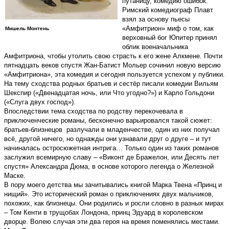
путаницу, комедию ошибок.
Римский комедиограф Плавт
взял за основу пьесы
«Амфитрион» миф о том, как
Мишель Монтень
верховный бог Юпитер принял
облик военачальника
Амфитриона, чтобы утолить свою страсть к его жене Алкмене. Почти
пятнадцать веков спустя Жан-Батист Мольер сочинил новую версию
«Амфитриона», эта комедия и сегодня пользуется успехом у публики.
На тему сходства родных братьев и сестёр писали комедии Вильям
Шекспир («Двенадцатая ночь, или Что угодно?») и Карло Гольдони
(«Слуга двух господ»).
Впоследствии тема сходства по родству перекочевала в
приключенческие романы, бесконечно варьировался такой сюжет:
братьев-близнецов разлучали в младенчестве, один из них получал
всё, другой ничего, но однажды они узнавали друг о друге – и тут
начиналась остросюжетная интрига… Только один из таких романов
заслужил всемирную славу – «Виконт де Бражелон, или Десять лет
спустя» Александра Дюма, в основе которого легенда о Железной
Маске.
В пору моего детства мы зачитывались книгой Марка Твена «Принц и
нищий». Это исторический роман о приключениях двух мальчиков,
похожих, как близнецы. Они родились и росли словно в разных мирах
– Том Кенти в трущобах Лондона, принц Эдуард в королевском
дворце. Волею случая эти два героя на время поменялись местами.