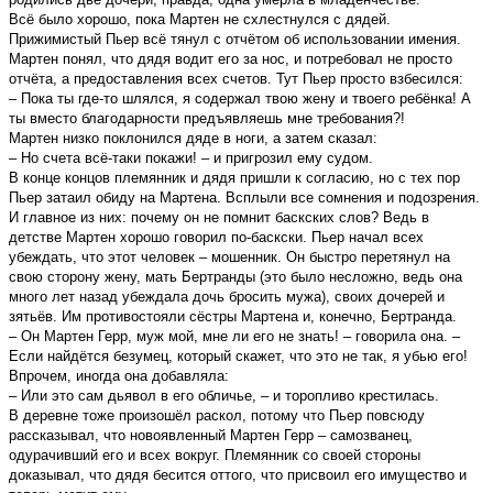
Всё было хорошо, пока Мартен не схлестнулся с дядей.
Прижимистый Пьер всё тянул с отчётом об использовании имения.
Мартен понял, что дядя водит его за нос, и потребовал не просто
отчёта, а предоставления всех счетов. Тут Пьер просто взбесился:
– Пока ты где-то шлялся, я содержал твою жену и твоего ребёнка! А
ты вместо благодарности предъявляешь мне требования?!
Мартен низко поклонился дяде в ноги, а затем сказал:
– Но счета всё-таки покажи! – и пригрозил ему судом.
В конце концов племянник и дядя пришли к согласию, но с тех пор
Пьер затаил обиду на Мартена. Всплыли все сомнения и подозрения.
И главное из них: почему он не помнит баскских слов? Ведь в
детстве Мартен хорошо говорил по-баскски. Пьер начал всех
убеждать, что этот человек – мошенник. Он быстро перетянул на
свою сторону жену, мать Бертранды (это было несложно, ведь она
много лет назад убеждала дочь бросить мужа), своих дочерей и
зятьёв. Им противостояли сёстры Мартена и, конечно, Бертранда.
– Он Мартен Герр, муж мой, мне ли его не знать! – говорила она. –
Если найдётся безумец, который скажет, что это не так, я убью его!
Впрочем, иногда она добавляла:
– Или это сам дьявол в его обличье, – и торопливо крестилась.
В деревне тоже произошёл раскол, потому что Пьер повсюду
рассказывал, что новоявленный Мартен Герр – самозванец,
одурачивший его и всех вокруг. Племянник со своей стороны
доказывал, что дядя бесится оттого, что присвоил его имущество и