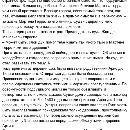
странное зрелище. Но ещё более странным было то, что подсудимый
вспоминал больше подробностей из прежней жизни Мартена Герра,
чем новый претендент. Вообще говоря, обвиняемый сражался, как
лев, отчаянно цеплялся за жизнь в прямом смысле и в переносном –
за жизнь Мартена Герра, за его личину. Судьи сдирали с него
приросшую маску, что называется, с мясом.
Только один раз он выказал страх. Председатель суда Жан де
Мансекаль спросил:
– Может быть, злой дух помог тебе узнать так много тайн о Мартене
Герре и жителях деревни?
При этих словах подсудимый побледнел и пошатнулся. Обвинение в
чародействе и колдовстве разрешало применение пыток. Но суд не
стал развивать эту тему. К
тому времени из деревни Саж были вызваны родственники Арно дю
Тиля и опознали его. Отпираться дальше было бессмысленно.
Присвоение чужого имени и имущества вкупе с совращением и
прелюбодеянием считались тяжкими и мерзкими преступлениями. По
совокупности подсудимого могли не только обезглавить и
четвертовать, но и сжечь заживо. Судьи долго совещались и наконец
двенадцатого сентября 1560 года вынесли приговор: Арно дю Тиля
повесить, а труп сжечь (мэтры поправили своих коллег из Рио: честь
быть обезглавленным принадлежала только дворянам, простолюдину
полагалась виселица). Но перед казнью осуждённый должен был
принести публичное покаяние перед всеми обманутыми в деревне
Артига.