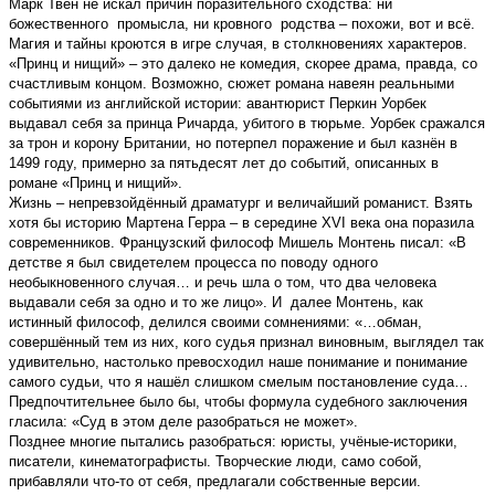
Марк Твен не искал причин поразительного сходства: ни
божественного промысла, ни кровного родства – похожи, вот и всё.
Магия и тайны кроются в игре случая, в столкновениях характеров.
«Принц и нищий» – это далеко не комедия, скорее драма, правда, со
счастливым концом. Возможно, сюжет романа навеян реальными
событиями из английской истории: авантюрист Перкин Уорбек
выдавал себя за принца Ричарда, убитого в тюрьме. Уорбек сражался
за трон и корону Британии, но потерпел поражение и был казнён в
1499 году, примерно за пятьдесят лет до событий, описанных в
романе «Принц и нищий».
Жизнь – непревзойдённый драматург и величайший романист. Взять
хотя бы историю Мартена Герра – в середине XVI века она поразила
современников. Французский философ Мишель Монтень писал: «В
детстве я был свидетелем процесса по поводу одного
необыкновенного случая… и речь шла о том, что два человека
выдавали себя за одно и то же лицо». И далее Монтень, как
истинный философ, делился своими сомнениями: «…обман,
совершённый тем из них, кого судья признал виновным, выглядел так
удивительно, настолько превосходил наше понимание и понимание
самого судьи, что я нашёл слишком смелым постановление суда…
Предпочтительнее было бы, чтобы формула судебного заключения
гласила: «Суд в этом деле разобраться не может».
Позднее многие пытались разобраться: юристы, учёные-историки,
писатели, кинематографисты. Творческие люди, само собой,
прибавляли что-то от себя, предлагали собственные версии.