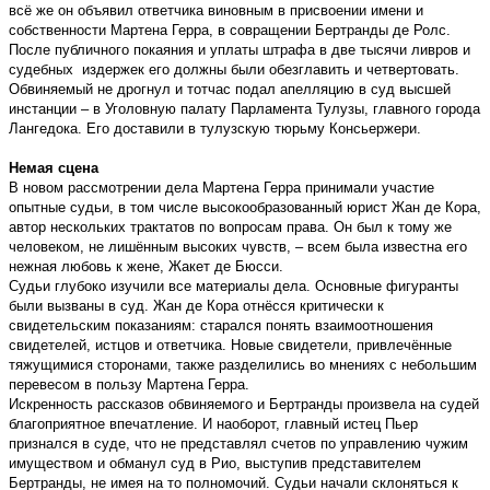
всё же он объявил ответчика виновным в присвоении имени и
собственности Мартена Герра, в совращении Бертранды де Ролс.
После публичного покаяния и уплаты штрафа в две тысячи ливров и
судебных издержек его должны были обезглавить и четвертовать.
Обвиняемый не дрогнул и тотчас подал апелляцию в суд высшей
инстанции – в Уголовную палату Парламента Тулузы, главного города
Лангедока. Его доставили в тулузскую тюрьму Консьержери.
Немая сцена
В новом рассмотрении дела Мартена Герра принимали участие
опытные судьи, в том числе высокообразованный юрист Жан де Кора,
автор нескольких трактатов по вопросам права. Он был к тому же
человеком, не лишённым высоких чувств, – всем была известна его
нежная любовь к жене, Жакет де Бюсси.
Судьи глубоко изучили все материалы дела. Основные фигуранты
были вызваны в суд. Жан де Кора отнёсся критически к
свидетельским показаниям: старался понять взаимоотношения
свидетелей, истцов и ответчика. Новые свидетели, привлечённые
тяжущимися сторонами, также разделились во мнениях с небольшим
перевесом в пользу Мартена Герра.
Искренность рассказов обвиняемого и Бертранды произвела на судей
благоприятное впечатление. И наоборот, главный истец Пьер
признался в суде, что не представлял счетов по управлению чужим
имуществом и обманул суд в Рио, выступив представителем
Бертранды, не имея на то полномочий. Судьи начали склоняться к