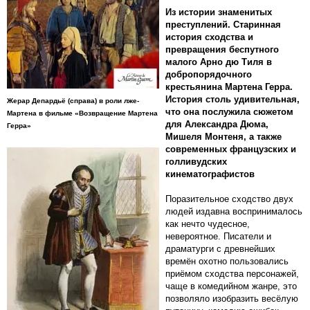
Из истории знаменитых
преступлений. Старинная
история сходства и
превращения беспутного
малого Арно дю Тиля в
добропорядочного
крестьянина Мартена Герра.
История столь удивительная,
Жерар Депардьё (справа) в роли лже-
что она послужила сюжетом
Мартена в фильме «Возвращение Мартена
для Александра Дюма,
Герра»
Мишеля Монтеня, а также
современных французских и
голливудских
кинематографистов
Поразительное сходство двух
людей издавна воспринималось
как нечто чудесное,
невероятное. Писатели и
драматурги с древнейших
времён охотно пользовались
приёмом сходства персонажей,
чаще в комедийном жанре, это
позволяло изобразить весёлую