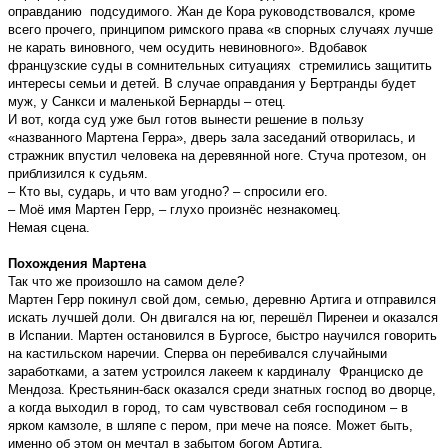
оправданию подсудимого. Жан де Кора руководствовался, кроме
всего прочего, принципом римского права «в спорных случаях лучше
не карать виновного, чем осудить невиновного». Вдобавок
французские суды в сомнительных ситуациях стремились защитить
интересы семьи и детей. В случае оправдания у Бертранды будет
муж, у Санкси и маленькой Бернарды – отец.
И вот, когда суд уже был готов вынести решение в пользу
«названного Мартена Герра», дверь зала заседаний отворилась, и
стражник впустил человека на деревянной ноге. Стуча протезом, он
приблизился к судьям.
– Кто вы, сударь, и что вам угодно? – спросили его.
– Моё имя Мартен Герр, – глухо произнёс незнакомец.
Немая сцена.
Похождения Мартена
Так что же произошло на самом деле?
Мартен Герр покинул свой дом, семью, деревню Артига и отправился
искать лучшей доли. Он двигался на юг, перешёл Пиренеи и оказался
в Испании. Мартен остановился в Бургосе, быстро научился говорить
на кастильском наречии. Сперва он перебивался случайными
заработками, а затем устроился лакеем к кардиналу Франциско де
Мендоза. Крестьянин-баск оказался среди знатных господ во дворце,
а когда выходил в город, то сам чувствовал себя господином – в
ярком камзоле, в шляпе с пером, при мече на поясе. Может быть,
именно об этом он мечтал в забытом богом Артига.