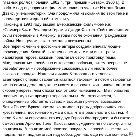
главных ролях (Франция, 1982 г., три премии «Сезар», 1983 г.). В
работе над сценарием и фильмом приняла участие Натали Земон
Дэвис, учёный-историк. Она продолжила изыскания по этой теме и
впоследствии издала об этом книгу.
Наконец, в 1993 году вышел американский фильм-ремейк
«Соммерсби» с Ричардом Гиром и Джоди Фостер. События фильма
были перенесены в Америку, в годы после окончания гражданской
войны. Но в целом сюжет остался неизменным.
Все перечисленные достойные авторы создали впечатляющие
произведения. Каждый пытался осветить те или иные грани
характеров героев, каждый предлагал свою трактовку темы.
Мне, признаться, особенно интересна проблема, никем всерьёз не
разработанная – преображение самозванца в личность более
высокого порядка. Надевая личину благородного человека,
авантюрист сперва старается казаться таковым, а потом становится
им на самом деле; он уже не может и не хочет жить иначе; он готов
скорее умереть, чем отказаться от себя нынешнего… Мы привычно
говорим: дурные примеры заразительны. Но, оказывается, в
определённых обстоятельствах и высокие примеры возвышают.
Вот и Пансет-Брюхо настолько вжился в роль добропорядочного
крестьянина, достойного мужа и отца, что в реальности стал им. И
если бы меня спросили, кто из двух Герров благороднее, я бы сказал:
самозванец Арно дю Тиль. Каюсь, моё суждение не по закону, а «по
понятиям». А понятие моё простое: покуда мы способны не только
падать, но и подниматься над собой, для нас ещё не всё кончено. 