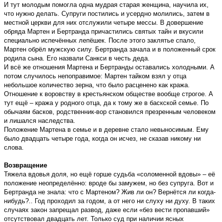
И тут молодым помогла одна мудрая старая женщина, научила их,
что нужно делать. Супруги постились и усердно молились, затем в
местной церкви для них отслужили четыре мессы. В довершение
обряда Мартен и Бертранда причастились святых тайн и вкусили
специально испечённых лепёшек. После этого заклятье спало,
Мартен обрёл мужскую силу. Бертранда зачала и в положенный срок
родила сына. Его назвали Санкси в честь деда.
И всё же отношения Мартена и Бертранды оставались холодными. А
потом случилось непоправимое: Мартен тайком взял у отца
небольшое количество зерна, что было расценено как кража.
Отношение к воровству в крестьянском обществе вообще строгое. А
тут ещё – кража у родного отца, да к тому же в баскской семье. По
обычаям басков, родственник-вор становился презренным человеком
и лишался наследства.
Положение Мартена в семье и в деревне стало невыносимым. Ему
было двадцать четыре года, когда он исчез, не сказав никому ни
слова.
Возвращение
Тяжела вдовья доля, но ещё горше судьба «соломенной вдовы» – её
положение неопределённо: вроде бы замужем, но без супруга. Вот и
Бертранда не знала: что с Мартеном? Жив ли он? Вернётся ли когда-
нибудь?.. Год проходил за годом, а от него ни слуху ни духу. В таких
случаях закон запрещал развод, даже если «без вести пропавший»
отсутствовал двадцать лет. Только суд при наличии ясных