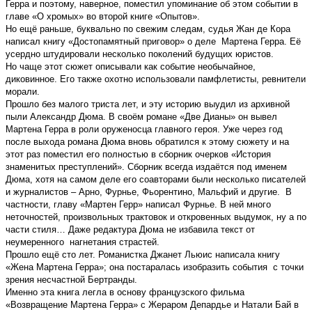
Герра и поэтому, наверное, поместил упоминание об этом событии в
главе «О хромых» во второй книге «Опытов».
Но ещё раньше, буквально по свежим следам, судья Жан де Кора
написал книгу «Достопамятный приговор» о деле Мартена Герра. Её
усердно штудировали несколько поколений будущих юристов.
Но чаще этот сюжет описывали как событие необычайное,
диковинное. Его также охотно использовали памфлетисты, ревнители
морали.
Прошло без малого триста лет, и эту историю выудил из архивной
пыли Александр Дюма. В своём романе «Две Дианы» он вывел
Мартена Герра в роли оруженосца главного героя. Уже через год
после выхода романа Дюма вновь обратился к этому сюжету и на
этот раз поместил его полностью в сборник очерков «История
знаменитых преступлений». Сборник всегда издаётся под именем
Дюма, хотя на самом деле его соавторами были несколько писателей
и журналистов – Арно, Фурнье, Фьорентино, Мальфий и другие. В
частности, главу «Мартен Герр» написал Фурнье. В ней много
неточностей, произвольных трактовок и откровенных выдумок, ну а по
части стиля… Даже редактура Дюма не избавила текст от
неумеренного нагнетания страстей.
Прошло ещё сто лет. Романистка Джанет Льюис написала книгу
«Жена Мартена Герра»; она постаралась изобразить события с точки
зрения несчастной Бертранды.
Именно эта книга легла в основу французского фильма
«Возвращение Мартена Герра» с Жераром Депардье и Натали Бай в