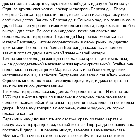
доказательств смерти супруга мог освободить вдову от брачных уз.
Один за другим скончались свёкор и свекровь Бертранды. Перед
смертью Санкси Герр простил непутёвого сына и завещал ему всё
своё имущество. Заботу о Бертранде и Санкси-младшем взял на себя
дядя Пьер – он управлял имением племянника и, надо сказать, не без
выгоды для себя. Вскоре и он овдовел, почти одновременно
овдовела мать Бертранды. Тогда дядя Пьер решил жениться на
матери Бертранды, чтобы сосредоточить в своих руках имущество
трёх семей. После этого бедная Бертранда оказалась в полной
зависимости от дяди и его новой жены – своей матери.
Тем не менее молодая женщина несла свой крест с достоинством,
была добродетельной матерью и примерной христианкой. Втайне она
надеялась на возвращение Мартена. Хоть и не было между ними
настоящей любви, а всё-таки Бертранда мечтала о семейной жизни.
Односельчане жалели «соломенную вдовушку», и даже острые на
язык кумушки сочувствовали ей.
Так жила Бертранда восемь долгих безрадостных лет. И вот летом
1556 года в Артига пришло известие: в соседнем селе объявился
человек, назвавшийся Мартеном Герром, он поселился на постоялом
дворе. Когда ему говорили о его жене, сыне и родных, он горько
плакал и каялся.
Первыми к нему помчались его сёстры, сразу признали брата и
вернулись к Бертранде с радостной вестью. Бертранда поспешила на
постоялый двор и… в первую минуту замерла в замешательстве.
Мужчина был очень похож на мужа, но как будто выше ростом и