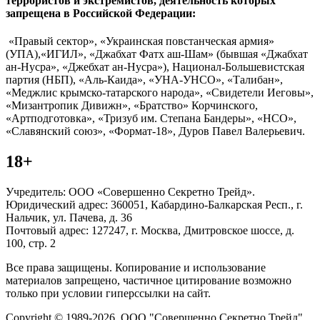
террористов и экстремистов, деятельность которых
запрещена в Российской Федерации:
«Правый сектор», «Украинская повстанческая армия»
(УПА),«ИГИЛ», «Джабхат Фатх аш-Шам» (бывшая «Джабхат
ан-Нусра», «Джебхат ан-Нусра»), Национал-Большевистская
партия (НБП), «Аль-Каида», «УНА-УНСО», «Талибан»,
«Меджлис крымско-татарского народа», «Свидетели Иеговы»,
«Мизантропик Дивижн», «Братство» Корчинского,
«Артподготовка», «Тризуб им. Степана Бандеры», «НСО»,
«Славянский союз», «Формат-18», Дуров Павел Валерьевич.
18+
Учредитель: ООО «Совершенно Секретно Трейд».
Юридический адрес: 360051, Кабардино-Балкарская Респ., г.
Нальчик, ул. Пачева, д. 36
Почтовый адрес: 127247, г. Москва, Дмитровское шоссе, д.
100, стр. 2
Все права защищены. Копирование и использование
материалов запрещено, частичное цитирование возможно
только при условии гиперссылки на сайт.
Copyright © 1989-2026. ООО "Совершенно Секретно Трейд".