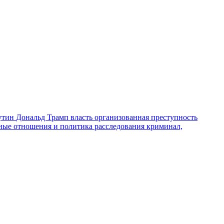
утин
Дональд Трамп
власть
организованная преступность
ные отношения и политика
расследования
криминал,