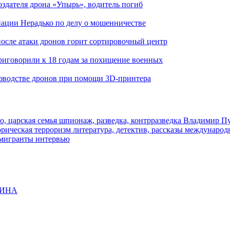
здателя дрона «Упырь», водитель погиб
иации Нерадько по делу о мошенничестве
 после атаки дронов горит сортировочный центр
иговорили к 18 годам за похищение военных
изводстве дронов при помощи 3D‑принтера
о, царская семья
шпионаж, разведка, контрразведка
Владимир П
торическая
терроризм
литература, детектив, рассказы
международ
 мигранты
интервью
ЩИНА