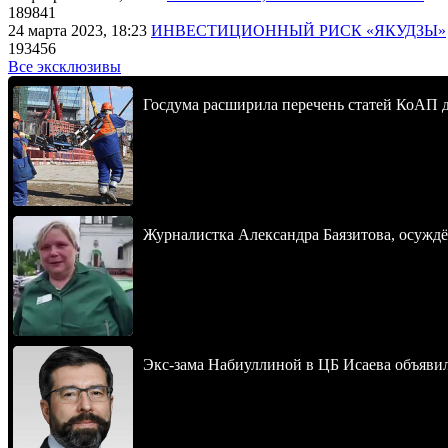
189841
24 марта 2023, 18:23
ИНВЕСТИЦИОННЫЙ РИСК «ЯКУДЗЫ»
193456
Все эксклюзивы
Госдума расширила перечень статей КоАП 
Журналистка Александра Баязитова, осуждё
Экс-зама Набиуллиной в ЦБ Исаева объявил