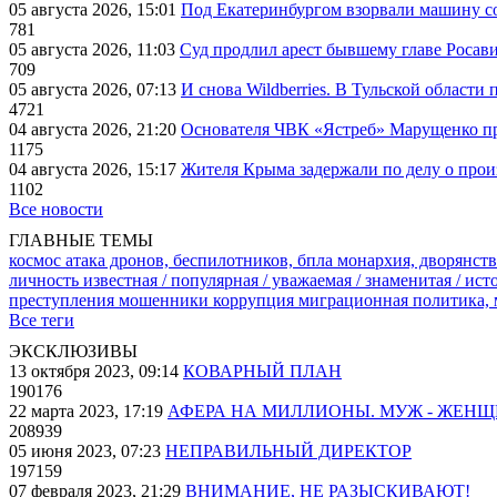
05 августа 2026, 15:01
Под Екатеринбургом взорвали машину со
781
05 августа 2026, 11:03
Суд продлил арест бывшему главе Росав
709
05 августа 2026, 07:13
И снова Wildberries. В Тульской области
4721
04 августа 2026, 21:20
Основателя ЧВК «Ястреб» Марущенко пр
1175
04 августа 2026, 15:17
Жителя Крыма задержали по делу о про
1102
Все новости
ГЛАВНЫЕ ТЕМЫ
космос
атака дронов, беспилотников, бпла
монархия, дворянств
личность известная / популярная / уважаемая / знаменитая / ис
преступления
мошенники
коррупция
миграционная политика,
Все теги
ЭКСКЛЮЗИВЫ
13 октября 2023, 09:14
КОВАРНЫЙ ПЛАН
190176
22 марта 2023, 17:19
АФЕРА НА МИЛЛИОНЫ. МУЖ - ЖЕН
208939
05 июня 2023, 07:23
НЕПРАВИЛЬНЫЙ ДИРЕКТОР
197159
07 февраля 2023, 21:29
ВНИМАНИЕ, НЕ РАЗЫСКИВАЮТ!