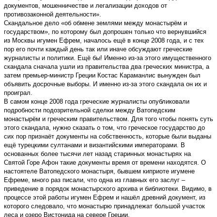
документов, мошенничестве и легализации доходов от
противозаконной деятельности».
Скандальное дело «об обмене землями между монастырём и
государством», по которому был допрошен только что вернувшийся
из Москвы игумен Ефрем, началось ещё в конце 2008 года, и с тех
пор его почти каждый день так или иначе обсуждают греческие
журналисты и политики. Ещё бы! Именно из-за этого имущественного
скандала сначала ушли из правительства два греческих министра, а
затем премьер-министр Греции Костас Караманлис вынужден был
объявить досрочные выборы. И именно из-за этого скандала он их и
проиграл.
В самом конце 2008 года греческие журналисты опубликовали
подробности подозрительной сделки между Ватопедским
монастырём и греческим правительством. Для того чтобы понять суть
этого скандала, нужно сказать о том, что греческое государство до
сих пор признаёт документы на собственность, которые были выданы
ещё турецкими султанами и византийскими императорами. В
основанных более тысячи лет назад старинных монастырях на
Святой Горе Афон такие документы время от времени находятся. О
настоятеле Ватопедского монастыря, бывшем киприоте игумене
Ефреме, много раз писали, что одна из главных его заслуг –
приведение в порядок монастырского архива и библиотеки. Видимо, в
процессе этой работы игумен Ефрем и нашёл древний документ, из
которого следовало, что монастырю принадлежат большой участок
леса и озеро Вистонида на севере Греции.