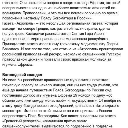
гарантии. Они поставили вопрос о защите старца Ефрема, который
воспринимается как одна из наиболее почитаемых личностей во
всемирном Православии, и это мы все поняли особенно во время
поклонения честному Поясу Богоматери в России».
Газета «Акрополь» – это небольшая региональная газета, которая
выходит на севере Греции, как раз в той части страны, где на
полуострове Халкидики располагается Святая Гора Афон –
единственная в мире православная монашеская республика.
Принадлежит газета известному греческому медиамагнату Георги
Боболасу. И вот после того, как статью из «Акрополя» процитировал
российский православный ресурс, несколько священников Русской
православной церкви и призвали своих прихожан молиться за
игумена Ефрема.
Ватопедский скандал
Но если бы российские православные журналисты почитали
греческую прессу за начало ноября, они бы без труда узнали, что
ещё до начала путешествия Пояса Богородицы по России суд
постановил допросить игумена Ефрема 29 ноября по делу «об
обмене землями между монастырём и государством». 14 ноября по
этому делу был допрошен отец Арсений, финансист Ватопедского
монастыря. Именно по этой причине он и не приехал в Россию
сопровождать Пояс Богородицы. Как пишет англоязычная газета
«Греческий репортер», «обвинения против обоих
священнослужителей выдвигаются по подозрению в подделке