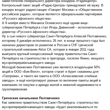
заместителем генерального директора концерна «Радиоцентр».
Контрольный пакет акций «Радио-Центра» принадлежит её мужу. В
концерн входят радиостанции «Говорит Москва» и «Общественное
российское радио», которые являются официальными партнёрами
«Русского афонского общества».
А 9 ноября вместо Михаила Осеевского ещё одним вице-
губернатором Петербурга стал Игорь Дивинский – исполнительный
директор «Русского афонского общества».
Ну а сын нового губернатора Санкт-Петербурга Алексей Полтавченко,
которому 4 декабря исполнилось 26 лет, в конце прошлого года был
назначен директором по развитию в России и СНГ греческой
строительной компании Aktor CA, которая в январе 2011 года
выиграла крупный концессионный тендер правительства Санкт-
Петербурга на строительство в пригороде, посёлке Янино, мощного
мусороперерабатывающего завода.
Молодой бизнесмен Полтавченко уже является владельцем 50%
акций в ООО «Бик-Велл», которое строит и бурит скважины для
«Газпрома», и такого же пакета в ООО «Алексеевские хлебные
заводы», и ещё контролирует разные по величине пакеты акций в
компаниях по покупке и аренде жилой и нежилой недвижимости и
грузоперевозкам.
Греческие начальники Полтавченко
Как заявлено правительством Санкт-Петербурга, строительство
мусороперерабатывающего завода «будет реализовываться по