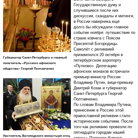
Государственную думу и
случившиеся после них
дискуссии, скандалы и митинги,
в России наверняка ещё
долго бы обсуждали главное
событие ноября: путешествие по
стране ковчега с Поясом
Пресвятой Богородицы.
Самолёт с реликвией
приземлился 20 октября в
Губернатор Санкт-Петербурга и главный
петербургском аэропорту
попечитель «Русского афонского
«Пулково». Делегацию
общества» Георгий Полтавченко
афонских монахов встречали
премьер-министр России
Владимир Путин, вице-премьер
Дмитрий Козак и губернатор
Санкт-Петербурга Георгий
Полтавченко.
По словам Владимира Путина,
принесение в Россию этой
православной реликвии стало
историческим событием. После
того как реликвию провезли по
пятнадцати городам нашей
Настоятель Ватопедского монастыря отец
страны, Патриарх Кирилл