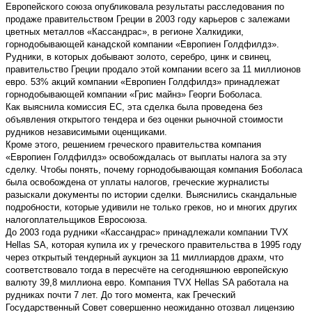
Европейского союза опубликовала результаты расследования по
продаже правительством Греции в 2003 году карьеров с залежами
цветных металлов «Кассандрас», в регионе Халкидики,
горнодобывающей канадской компании «Европиен Голдфилдз».
Рудники, в которых добывают золото, серебро, цинк и свинец,
правительство Греции продало этой компании всего за 11 миллионов
евро. 53% акций компании «Европиен Голдфилдз» принадлежат
горнодобывающей компании «Грис майнз» Георги Боболаса.
Как выяснила комиссия ЕС, эта сделка была проведена без
объявления открытого тендера и без оценки рыночной стоимости
рудников независимыми оценщиками.
Кроме этого, решением греческого правительства компания
«Европиен Голдфилдз» освобождалась от выплаты налога за эту
сделку. Чтобы понять, почему горнодобывающая компания Боболаса
была освобождена от уплаты налогов, греческие журналисты
разыскали документы по истории сделки. Выяснились скандальные
подробности, которые удивили не только греков, но и многих других
налогоплательщиков Евросоюза.
До 2003 года рудники «Кассандрас» принадлежали компании TVX
Hellas SA, которая купила их у греческого правительства в 1995 году
через открытый тендерный аукцион за 11 миллиардов драхм, что
соответствовало тогда в пересчёте на сегодняшнюю европейскую
валюту 39,8 миллиона евро. Компания TVX Hellas SA работала на
рудниках почти 7 лет. До того момента, как Греческий
Государственный Совет совершенно неожиданно отозвал лицензию