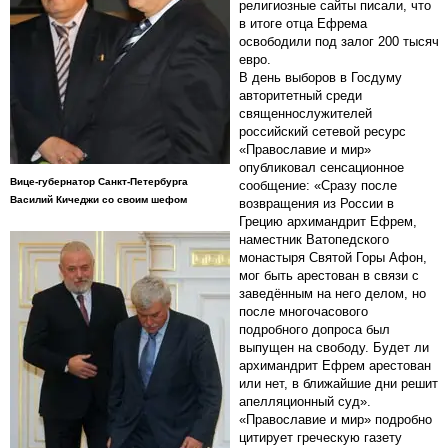
религиозные сайты писали, что
в итоге отца Ефрема
освободили под залог 200 тысяч
евро.
В день выборов в Госдуму
авторитетный среди
священнослужителей
российский сетевой ресурс
«Православие и мир»
опубликовал сенсационное
Вице-губернатор Санкт-Петербурга
сообщение: «Сразу после
Василий Кичеджи со своим шефом
возвращения из России в
Грецию архимандрит Ефрем,
наместник Ватопедского
монастыря Святой Горы Афон,
мог быть арестован в связи с
заведённым на него делом, но
после многочасового
подробного допроса был
выпущен на свободу. Будет ли
архимандрит Ефрем арестован
или нет, в ближайшие дни решит
апелляционный суд».
«Православие и мир» подробно
цитирует греческую газету