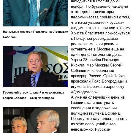
находиться в России до 27
ноября. Но буквально накануне
этого дня организаторы
паломничества сообщили о том,
что из-за уважения к русским
людям, которые пришли к храму
Начальник Алексея Полтавченко Леонидас
Христа Спасителя прикоснуться
Боболас
к Поясу, сопровождавшие
реликвию монахи решили
оставить её в Москве ещё на
один дополнительный день.
Утром 28 ноября Патриарх
Кирилл, мэр Москвы Сергей
Собянин и Генеральный
прокурор России Юрий Чайка
провожали Пояс Богородицы и
игумена Ефрема в аэропорту
«Домодедово».
Греческий строительный и медиамагнат
А уже на следующий день из
Георги Боболас – отец Леонидаса
Греции стали поступать
сообщения о задержании
полицией игумена Ефрема.
Почему это случилось, понять
из этих сообщений было
невозможно. Русские