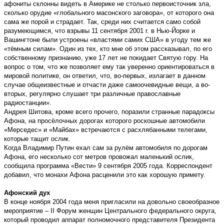
афониты склонны видеть в Америке не столько первоисточник зла,
сколько орудие «глобального масонского заговора», от которого она
сама же порой и страдает. Так, среди них считается само собой
разумеющимся, что взрывы 11 сентября 2001 г. в Нью-Йорке и
Вашингтоне были устроены «властями самих США» в угоду тем же
«тёмным силам». Один из тех, кто мне об этом рассказывал, по его
собственному признанию, уже 17 лет не покидает Святую гору. На
вопрос о том, что же позволяет ему так уверенно ориентироваться в
мировой политике, он ответил, что, во-первых, излагает в данном
случае общеизвестные и отчасти даже самоочевидные вещи, а во-
вторых, регулярно слушает три различные православные
радиостанции».
Андрея Шитова, кроме всего прочего, поразили странные парадоксы
Афона, на просёлочных дорогах которого роскошные автомобили
«Мерседес» и «Майбах» встречаются с расхлябанными телегами,
которые тащит ослик.
Когда Владимир Путин ехал сам за рулём автомобиля по дорогам
Афона, его несколько сот метров провожал маленький ослик,
сообщила программа «Вести» 9 сентября 2005 года. Корреспондент
добавил, что монахи Афона расценили это как хорошую примету.
Афонский дух
В конце ноября 2004 года меня пригласили на довольно своеобразное
мероприятие – II Форум женщин Центрального федерального округа,
который проводил аппарат полномочного представителя Президента