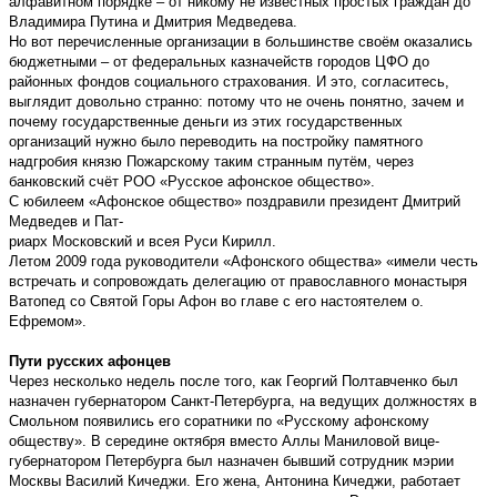
алфавитном порядке – от никому не известных простых граждан до
Владимира Путина и Дмитрия Медведева.
Но вот перечисленные организации в большинстве своём оказались
бюджетными – от федеральных казначейств городов ЦФО до
районных фондов социального страхования. И это, согласитесь,
выглядит довольно странно: потому что не очень понятно, зачем и
почему государственные деньги из этих государственных
организаций нужно было переводить на постройку памятного
надгробия князю Пожарскому таким странным путём, через
банковский счёт РОО «Русское афонское общество».
С юбилеем «Афонское общество» поздравили президент Дмитрий
Медведев и Пат-
риарх Московский и всея Руси Кирилл.
Летом 2009 года руководители «Афонского общества» «имели честь
встречать и сопровождать делегацию от православного монастыря
Ватопед со Святой Горы Афон во главе с его настоятелем о.
Ефремом».
Пути русских афонцев
Через несколько недель после того, как Георгий Полтавченко был
назначен губернатором Санкт-Петербурга, на ведущих должностях в
Смольном появились его соратники по «Русскому афонскому
обществу». В середине октября вместо Аллы Маниловой вице-
губернатором Петербурга был назначен бывший сотрудник мэрии
Москвы Василий Кичеджи. Его жена, Антонина Кичеджи, работает