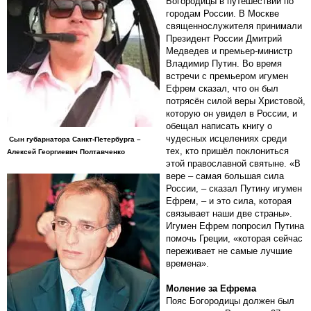
Богородицы в путешествии по
городам России. В Москве
священнослужителя принимали
Президент России Дмитрий
Медведев и премьер-министр
Владимир Путин. Во время
встречи с премьером игумен
Ефрем сказал, что он был
потрясён силой веры Христовой,
которую он увидел в России, и
обещал написать книгу о
чудесных исцелениях среди
Сын губарнатора Санкт-Петербурга –
тех, кто пришёл поклониться
Алексей Георгиевич Полтавченко
этой православной святыне. «В
вере – самая большая сила
России, – сказал Путину игумен
Ефрем, – и это сила, которая
связывает наши две страны».
Игумен Ефрем попросил Путина
помочь Греции, «которая сейчас
переживает не самые лучшие
времена».
Моление за Ефрема
Пояс Богородицы должен был