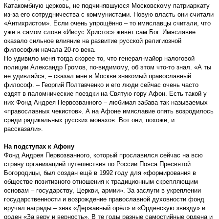
Катакомбную церковь, не подчинявшуюся Московскому патриархату
из-за его сотрудничества с коммунистами. Новую власть они считали
«Антихристом». Если очень упрощённо – то имяславцы считали, что
уже в самом слове «Иисус Христос» живёт сам Бог. Имяславие
оказало сильное влияние на развитие русской религиозной
философии начала 20-го века.
Но удивило меня тогда скорее то, что генерал-майор налоговой
полиции Александр Громов, по-видимому, об этом что-то знал. «А ты
не удивляйся, – сказал мне в Москве знакомый православный
философ. – Георгий Полтавченко и его люди сейчас очень часто
ездят в паломнические поездки на Святую гору Афон. Есть такой у
них Фонд Андрея Первозванного – любимая забава так называемых
«православных чекистов». А на Афоне имяславие опять возродилось
среди радикальных русских монахов. Вот они, похоже, и
рассказали».
На подступах к Афону
Фонд Андрея Первозванного, который прославился сейчас на всю
страну организацией путешествия по России Пояса Пресвятой
Богородицы, был создан ещё в 1992 году для «формирования в
обществе позитивного отношения к традиционным скрепляющим
основам – государству, Церкви, армии». За заслуги в укреплении
государственности и возрождение православной духовности фонд
вручал награды – знак «Державный орёл» и «Орденскую звезду» и
орден «За веру и верность». В те годы разные самостийные ордена и