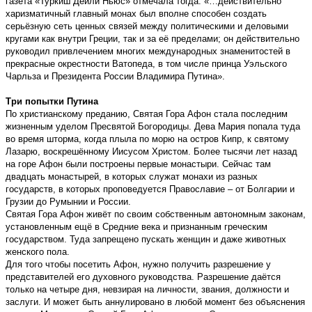
газета «Туркиш Дейли Ньюс» отмечала тогда: «…действительно
харизматичный главный монах был вполне способен создать
серьёзную сеть ценных связей между политическими и деловыми
кругами как внутри Греции, так и за её пределами; он действительно
руководил привлечением многих международных знаменитостей в
прекрасные окрестности Ватопеда, в том числе принца Уэльского
Чарльза и Президента России Владимира Путина».
Три попытки Путина
По христианскому преданию, Святая Гора Афон стала последним
жизненным уделом Пресвятой Богородицы. Дева Мария попала туда
во время шторма, когда плыла по морю на остров Кипр, к святому
Лазарю, воскрешённому Иисусом Христом. Более тысячи лет назад
на горе Афон были построены первые монастыри. Сейчас там
двадцать монастырей, в которых служат монахи из разных
государств, в которых проповедуется Православие – от Болгарии и
Грузии до Румынии и России.
Святая Гора Афон живёт по своим собственным автономным законам,
установленным ещё в Средние века и признанным греческим
государством. Туда запрещено пускать женщин и даже животных
женского пола.
Для того чтобы посетить Афон, нужно получить разрешение у
представителей его духовного руководства. Разрешение даётся
только на четыре дня, невзирая на личности, звания, должности и
заслуги. И может быть аннулировано в любой момент без объяснения