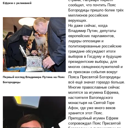
Ефрем с реликвией
сообщил, что почтить Пояс
Богородицы пришло более трёх
миллионов российских
верующих.
Но даже сейчас, когда
Владимир Путин, депутаты
европейских парламентов,
лидеры оппозиции и
политизированные российские
граждане обсуждают итоги
выборов в Госдуму и будущие
президентские выборы, для
многих священнослужителей и
их прихожан события вокруг
Пояса Пресвятой Богородицы
Первый взгляд Владимира Путина на Пояс
всё ещё значат гораздо больше.
Богородицы
Многие православные сейчас
молятся за игумена Ефрема,
настоятеля Ватопедского
монастыря на Святой Горе
Афон, где уже много веков
хранится этот Пояс.
Преподобный игумен Ефрем
сопровождал Пояс Пресвятой