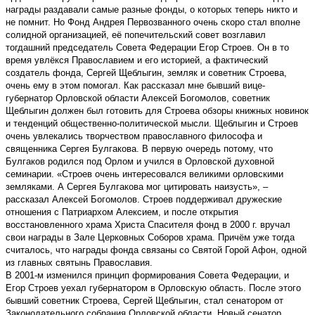
награды раздавали самые разные фонды, о которых теперь никто и
не помнит. Но Фонд Андрея Первозванного очень скоро стал вполне
солидной организацией, её попечительский совет возглавил
тогдашний председатель Совета Федерации Егор Строев. Он в то
время увлёкся Православием и его историей, а фактический
создатель фонда, Сергей Щеблыгин, земляк и советник Строева,
очень ему в этом помогал. Как рассказал мне бывший вице-
губернатор Орловской области Алексей Богомолов, советник
Щеблыгин должен был готовить для Строева обзоры книжных новинок
и тенденций общественно-политической мысли. Щеблыгин и Строев
очень увлекались творчеством православного философа и
священника Сергея Булгакова. В первую очередь потому, что
Булгаков родился под Орлом и учился в Орловской духовной
семинарии. «Строев очень интересовался великими орловскими
земляками. А Сергея Булгакова мог цитировать наизусть», –
рассказал Алексей Богомолов. Строев поддерживал дружеские
отношения с Патриархом Алексием, и после открытия
восстановленного храма Христа Спасителя фонд в 2000 г. вручал
свои награды в Зале Церковных Соборов храма. Причём уже тогда
считалось, что награды фонда связаны со Святой Горой Афон, одной
из главных святынь Православия.
В 2001-м изменился принцип формирования Совета Федерации, и
Егор Строев уехал губернатором в Орловскую область. После этого
бывший советник Строева, Сергей Щеблыгин, стал сенатором от
Законодательного собрания Орловской области. Новый сенатор