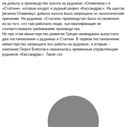
на добычу и производство золота на рудниках «Олимпикас» и
«Статони», которые входят в рудный разрез «Кассандрас». На шахтах
региона Олимпикус добыча золота была запрещена по экологическим
причинам. На рудниках «Статони» производство было остановлено
из-за того, что там работали люди, чья квалификация не
соответствовала требованиям производства.
Но при этом министерство развития Греции неожиданно выпустило
два постановления о рудниках в Статони. В первом постановлении
министерство запрещало все работы на рудниках, а вторым –
компания Георги Боболаса назначалась временным управляющим
рудников «Кассандрас». Такое ско