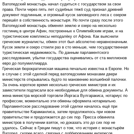
Ватопедский монастырь начал судиться с государством за свои
права. Почти через пять лет судебных тяжб суд признал древний
документ подлинным, и огромный кусок заповедного леса с озером
перешёл в собственность монастыря. Но почти сразу после этого
Ватопедский монастырь обменял землю и озеро на несколько
гостиниц в центре Афин, построенных к Олимпийским играм, и на
туристические комплексы неподалёку от Афона. Как выяснили
греческие журналисты, обмен этот был абсолютно неравнозначным.
Кусок земли и озеро стоили раз в сто меньше, чем государственная
туристическая недвижимость. По данным парламентского
расследования, убытки государства оценивались от ста миллионов
евро до полумиллиарда.
Греческая бюрократическая машина печально известна в Европе. Но
в случае с этой сделкой перед ватопедскими монахами двери
министерств открывались будто по мановению волшебной палочки.
За очень короткое время несколько греческих министров и их
заместители подписали все необходимые для обмена документы. А
жена министра морской торговли Йоргаса Вулгаракиса, нотариус по
профессии, моментально эти обмены оформила нотариально.
Парламентское расследование этой сделки началось ещё при
правительстве Караманлиса, затем продолжилось при новом
правительстве и продолжается до сих пор. Пресса обвиняла
министров в получении взяток, но доказать это до сих пор не
удалось. Сейчас в Греции пишут о том, что история с монастырём
Ватопед, скорее всего, связана с лоббированием интересов