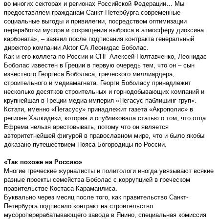
во многих секторах и регионах Российской Федерации… Мы
предоставляем гражданам Санкт-Петербурга современные
социальные выгоды и привилегии, посредством оптимизации
переработки мусора и сокращения выброса в атмосферу диоксина
карбоната», – заявил после подписания контракта генеральный
директор компании Aktor СА Леонидас Боболас.
Как и его коллега по России и СНГ Алексей Полтавченко, Леонидас
Боболас известен в Греции в первую очередь тем, что он – сын
известного Георгиса Боболаса, греческого миллиардера,
строительного и медиамагната. Георги Боболасу принадлежит
несколько десятков строительных и горнодобывающих компаний и
крупнейшая в Греции медиа-империя «Пегасус паблишинг груп».
Кстати, именно «Пегасусу» принадлежит газета «Акрополис» в
регионе Халкидики, которая и опубликовала статью о том, что отца
Ефрема нельзя арестовывать, потому что он является
авторитетнейшей фигурой в православном мире, что и было якобы
доказано путешествием Пояса Богородицы по России.
«Так похоже на Россию»
Многие греческие журналисты и политологи иногда увязывают всякие
разные проекты семейства Боболас с коррупцией в греческом
правительстве Костаса Караманлиса.
Буквально через месяц после того, как правительство Санкт-
Петербурга подписало контракт на строительство
мусороперерабатывающего завода в Янино, специальная комиссия