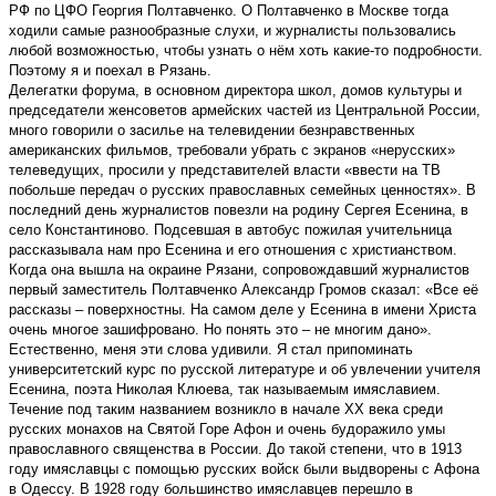
РФ по ЦФО Георгия Полтавченко. О Полтавченко в Москве тогда
ходили самые разнообразные слухи, и журналисты пользовались
любой возможностью, чтобы узнать о нём хоть какие-то подробности.
Поэтому я и поехал в Рязань.
Делегатки форума, в основном директора школ, домов культуры и
председатели женсоветов армейских частей из Центральной России,
много говорили о засилье на телевидении безнравственных
американских фильмов, требовали убрать с экранов «нерусских»
телеведущих, просили у представителей власти «ввести на ТВ
побольше передач о русских православных семейных ценностях». В
последний день журналистов повезли на родину Сергея Есенина, в
село Константиново. Подсевшая в автобус пожилая учительница
рассказывала нам про Есенина и его отношения с христианством.
Когда она вышла на окраине Рязани, сопровождавший журналистов
первый заместитель Полтавченко Александр Громов сказал: «Все её
рассказы – поверхностны. На самом деле у Есенина в имени Христа
очень многое зашифровано. Но понять это – не многим дано».
Естественно, меня эти слова удивили. Я стал припоминать
университетский курс по русской литературе и об увлечении учителя
Есенина, поэта Николая Клюева, так называемым имяславием.
Течение под таким названием возникло в начале XX века среди
русских монахов на Святой Горе Афон и очень будоражило умы
православного священства в России. До такой степени, что в 1913
году имяславцы с помощью русских войск были выдворены с Афона
в Одессу. В 1928 году большинство имяславцев перешло в