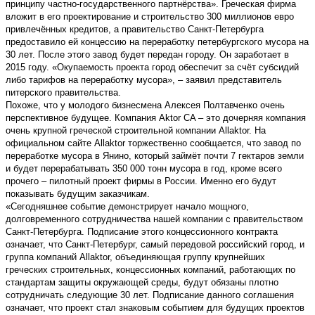
принципу частно-государственного партнёрства». Греческая фирма
вложит в его проектирование и строительство 300 миллионов евро
привлечённых кредитов, а правительство Санкт-Петербурга
предоставило ей концессию на переработку петербургского мусора на
30 лет. После этого завод будет передан городу. Он заработает в
2015 году. «Окупаемость проекта город обеспечит за счёт субсидий
либо тарифов на переработку мусора», – заявил представитель
питерского правительства.
Похоже, что у молодого бизнесмена Алексея Полтавченко очень
перспективное будущее. Компания Aktor CA – это дочерняя компания
очень крупной греческой строительной компании Allaktor. На
официальном сайте Allaktor торжественно сообщается, что завод по
переработке мусора в Янино, который займёт почти 7 гектаров земли
и будет перерабатывать 350 000 тонн мусора в год, кроме всего
прочего – пилотный проект фирмы в России. Именно его будут
показывать будущим заказчикам.
«Сегодняшнее событие демонстрирует начало мощного,
долговременного сотрудничества нашей компании с правительством
Санкт-Петербурга. Подписание этого концессионного контракта
означает, что Санкт-Петербург, самый передовой российский город, и
группа компаний Allaktor, объединяющая группу крупнейших
греческих строительных, концессионных компаний, работающих по
стандартам защиты окружающей среды, будут обязаны плотно
сотрудничать следующие 30 лет. Подписание данного соглашения
означает, что проект стал знаковым событием для будущих проектов