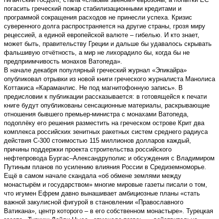
погасить греческий пожар стабилизационными кредитами и
программой сокращения расходов не принесли успеха. Кризис
суверенного долга распространяется на другие страны, грозя миру
рецессией, а единой европейской валюте – гибелью. И кто знает,
может быть, правительству Греции и дальше бы удавалось скрывать
фальшивую отчётность, а мир не лихорадило бы, когда бы не
предприимчивость монахов Ватопеда».
В начале декабря популярный греческий журнал «Эпикайра»
опубликовал отрывки из новой книги греческого журналиста Манолиса
Коттакиса «Караманлис. Не под магнитофонную запись». В
предисловии к публикации рассказывается: в готовящейся к печати
книге будут опубликованы сенсационные материалы, раскрывающие
отношения бывшего премьер-министра с монахами Ватопеда,
подоплёку его решения разместить на греческом острове Крит два
комплекса российских зенитных ракетных систем среднего радиуса
действия С-300 стоимостью 115 миллионов долларов каждый,
причины поддержки проекта строительства российского
нефтепровода Бургас–Александруполис и обсуждения с Владимиром
Путиным планов по усилению влияния России в Средиземноморье.
Ещё в самом начале скандала «об обмене землями между
монастырём и государством» многие мировые газеты писали о том,
что игумен Ефрем давно вынашивает амбициозные планы «стать
важной закулисной фигурой в становлении «Православного
Ватикана», центр которого – в его собственном монастыре». Турецкая