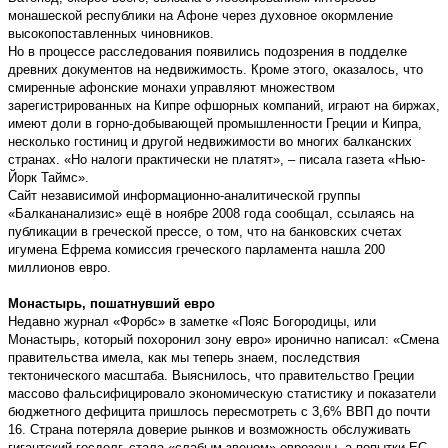
монашеской республики на Афоне через духовное окормление
высокопоставленных чиновников.
Но в процессе расследования появились подозрения в подделке
древних документов на недвижимость. Кроме этого, оказалось, что
смиренные афонские монахи управляют множеством
зарегистрированных на Кипре офшорных компаний, играют на биржах,
имеют доли в горно-добывающей промышленности Греции и Кипра,
несколько гостиниц и другой недвижимости во многих балканских
странах. «Но налоги практически не платят», – писала газета «Нью-
Йорк Таймс».
Сайт независимой информационно-аналитической группы
«Балкананализис» ещё в ноябре 2008 года сообщал, ссылаясь на
публикации в греческой прессе, о том, что на банковских счетах
игумена Ефрема комиссия греческого парламента нашла 200
миллионов евро.
Монастырь, пошатнувший евро
Недавно журнал «Форбс» в заметке «Пояс Богородицы, или
Монастырь, который похоронил зону евро» иронично написал: «Смена
правительства имела, как мы теперь знаем, последствия
тектонического масштаба. Выяснилось, что правительство Греции
массово фальсифицировало экономическую статистику и показатели
бюджетного дефицита пришлось пересмотреть с 3,6% ВВП до почти
16. Страна потеряла доверие рынков и возможность обслуживать
гигантский госдолг, стала «слабым звеном» еврозоны, а попытки ЕС