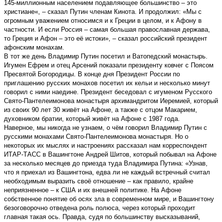
145-миллионным населением подавляющее большинство – это
христиане«, – сказал Путин членам Кинота. И продолжил: «Мы с
огромным уважением относимся и к Греции в целом, и к Афону в
частности. И если Россия – самая большая православная держава,
то Греция и Афон – это её истоки», – сказал российский президент
афонским монахам.
В тот же день Владимир Путин посетил и Ватопедский монастырь.
Игумен Ефрем и отец Арсений показали президенту ковчег с Поясом
Пресвятой Богородицы. В конце дня Президент России по
приглашению русских монахов посетил их кельи и несколько минут
говорил с ними наедине. Президент беседовал с игуменом Русского
Свято-Пантелеимонова монастыря архимандритом Иеремией, который
из своих 90 лет 30 живёт на Афоне, а также с отцом Макарием,
духовником братии, который живёт на Афоне с 1987 года.
Наверное, мы никогда не узнаем, о чём говорил Владимир Путин с
русскими монахами Свято-Пантелеимонова монастыря. Но о
некоторых их мыслях и настроениях рассказал нам корреспондент
ИТАР-ТАСС в Вашингтоне Андрей Шитов, который побывал на Афоне
за несколько месяцев до приезда туда Владимира Путина: «Узнав,
что я приехал из Вашингтона, едва ли не каждый встречный считал
необходимым выразить своё отношение – как правило, крайне
неприязненное – к США и их внешней политике. На Афоне
собственное понятие об осях зла в современном мире, и Вашингтону
безоговорочно отведена роль полюса, через который проходит
главная такая ось. Правда, судя по большинству высказываний,