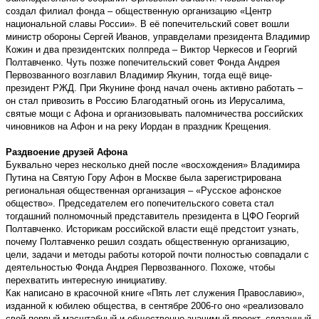
создал филиал фонда – общественную организацию «Центр
национальной славы России». В её попечительский совет вошли
министр обороны Сергей Иванов, управделами президента Владимир
Кожин и два президентских полпреда – Виктор Черкесов и Георгий
Полтавченко. Чуть позже попечительский совет Фонда Андрея
Первозванного возглавил Владимир Якунин, тогда ещё вице-
президент РЖД. При Якунине фонд начал очень активно работать –
он стал привозить в Россию Благодатный огонь из Иерусалима,
святые мощи с Афона и организовывать паломничества российских
чиновников на Афон и на реку Иордан в праздник Крещения.
Раздвоение друзей Афона
Буквально через несколько дней после «восхождения» Владимира
Путина на Святую Гору Афон в Москве была зарегистрирована
региональная общественная организация – «Русское афонское
общество». Председателем его попечительского совета стал
тогдашний полномочный представитель президента в ЦФО Георгий
Полтавченко. Историкам российской власти ещё предстоит узнать,
почему Полтавченко решил создать общественную организацию,
цели, задачи и методы работы которой почти полностью совпадали с
деятельностью Фонда Андрея Первозванного. Похоже, чтобы
перехватить интересную инициативу.
Как написано в красочной книге «Пять лет служения Православию»,
изданной к юбилею общества, в сентябре 2006-го оно «реализовало
свой первый масштабный и общественно значимый проект, связанный