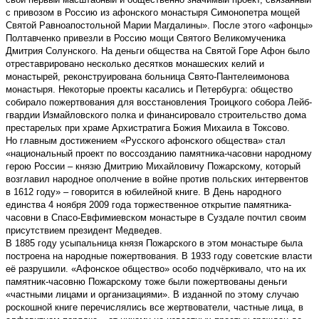
с привозом в Россию из афонского монастыря Симонопетра мощей
Святой Равноапостольной Марии Магдалины». После этого «афонцы»
Полтавченко привезли в Россию мощи Святого Великомученика
Дмитрия Солунского. На деньги общества на Святой Горе Афон было
отреставрировано несколько десятков монашеских келий и
монастырей, реконструирована больница Свято-Пантелеимонова
монастыря. Некоторые проекты касались и Петербурга: общество
собирало пожертвования для восстановления Троицкого собора Лейб-
гвардии Измайловского полка и финансировало строительство дома
престарелых при храме Архистратига Божия Михаила в Токсово.
Но главным достижением «Русского афонского общества» стал
«национальный проект по воссозданию памятника-часовни народному
герою России – князю Дмитрию Михайловичу Пожарскому, который
возглавил народное ополчение в войне против польских интервентов
в 1612 году» – говорится в юбилейной книге. В День народного
единства 4 ноября 2009 года торжественное открытие памятника-
часовни в Спасо-Евфимиевском монастыре в Суздале почтил своим
присутствием президент Медведев.
В 1885 году усыпальница князя Пожарского в этом монастыре была
построена на народные пожертвования. В 1933 году советские власти
её разрушили. «Афонское общество» особо подчёркивало, что на их
памятник-часовню Пожарскому тоже были пожертвованы деньги
«частными лицами и организациями». В изданной по этому случаю
роскошной книге перечислялись все жертвователи, частные лица, в