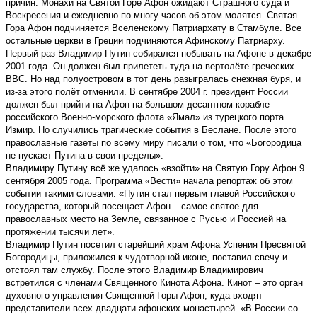
причин. Монахи на Святой Горе Афон ожидают Страшного суда и
Воскресения и ежедневно по многу часов об этом молятся. Святая
Гора Афон подчиняется Вселенскому Патриархату в Стамбуле. Все
остальные церкви в Греции подчиняются Афинскому Патриарху.
Первый раз Владимир Путин собирался побывать на Афоне в декабре
2001 года. Он должен был прилететь туда на вертолёте греческих
ВВС. Но над полуостровом в тот день разыгралась снежная буря, и
из-за этого полёт отменили. В сентябре 2004 г. президент России
должен был прийти на Афон на большом десантном корабле
российского Военно-морского флота «Ямал» из турецкого порта
Измир. Но случились трагические события в Беслане. После этого
православные газеты по всему миру писали о том, что «Богородица
не пускает Путина в свои пределы».
Владимиру Путину всё же удалось «взойти» на Святую Гору Афон 9
сентября 2005 года. Программа «Вести» начала репортаж об этом
событии такими словами: «Путин стал первым главой Российского
государства, который посещает Афон – самое святое для
православных место на Земле, связанное с Русью и Россией на
протяжении тысячи лет».
Владимир Путин посетил старейший храм Афона Успения Пресвятой
Богородицы, приложился к чудотворной иконе, поставил свечу и
отстоял там службу. После этого Владимир Владимирович
встретился с членами Священного Кинота Афона. Кинот – это орган
духовного управления Священной Горы Афон, куда входят
представители всех двадцати афонских монастырей. «В России со