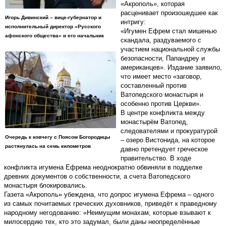
«Акрополь», которая
расценивает произошедшее как
Игорь Дивинский – вице-губернатор и
интригу:
исполнительный директор «Русского
«Игумен Ефрем стал мишенью
афонского общества» и его начальник
скандала, раздуваемого с
участием национальной службы
безопасности, Папандреу и
американцев». Издание заявило,
что имеет место «заговор,
составленный против
Ватопедского монастыря и
особенно против Церкви».
В центре конфликта между
монастырём Ватопед,
следователями и прокуратурой
Очередь к ковчегу с Поясом Богородицы
– озеро Вистонида, на которое
растянулась на семь километров
давно претендует греческое
правительство. В ходе
конфликта игумена Ефрема неоднократно обвиняли в подделке
древних документов о собственности, а счета Ватопедского
монастыря блокировались.
Газета «Акрополь» убеждена, что допрос игумена Ефрема – одного
из самых почитаемых греческих духовников, приведёт к праведному
народному негодованию: «Неимущим монахам, которые взывают к
милосердию тех, кто это задумал, были даны неопределённые