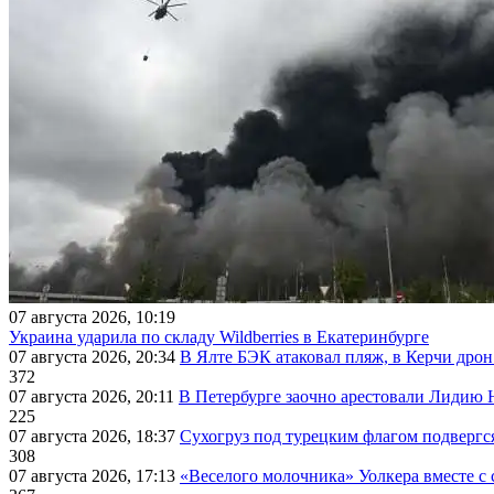
07 августа 2026, 10:19
Украина ударила по складу Wildberries в Екатеринбурге
07 августа 2026, 20:34
В Ялте БЭК атаковал пляж, в Керчи дрон
372
07 августа 2026, 20:11
В Петербурге заочно арестовали Лидию 
225
07 августа 2026, 18:37
Сухогруз под турецким флагом подвергс
308
07 августа 2026, 17:13
«Веселого молочника» Уолкера вместе с 