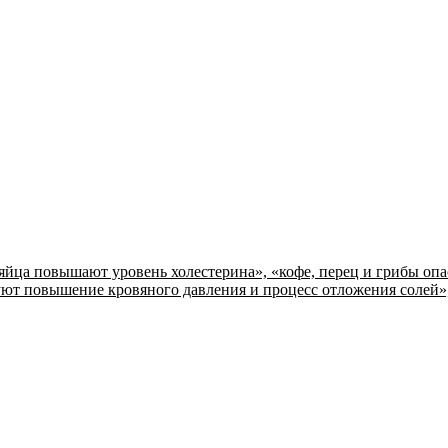
ца повышают уровень холестерина», «кофе, перец и грибы опасн
уют повышение кровяного давления и процесс отложения солей»