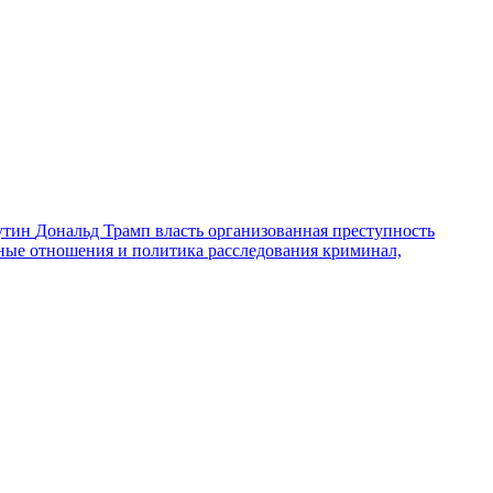
утин
Дональд Трамп
власть
организованная преступность
ные отношения и политика
расследования
криминал,