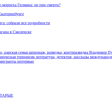
морпеха Гилмана: он при смерти?
 Екатеринбурге
га: собрали все подробности
агана в Смоленске
о, царская семья
шпионаж, разведка, контрразведка
Владимир П
торическая
терроризм
литература, детектив, рассказы
международ
 мигранты
интервью
СТАРЫЕ