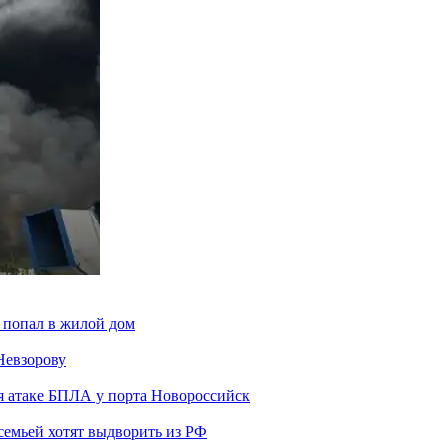
 попал в жилой дом
Невзорову
я атаке БПЛА у порта Новороссийск
семьей хотят выдворить из РФ