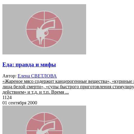
Еда: правда и мифы
Автор:
Елена СВЕТЛОВА
«Жареное мясо содержит канцерогенные вещества», «куриные яй
лица белой смерти», «супы быстрого приготовления стимулир
действием» и т.д. и т.п. Время ...
1124
01 сентября 2000