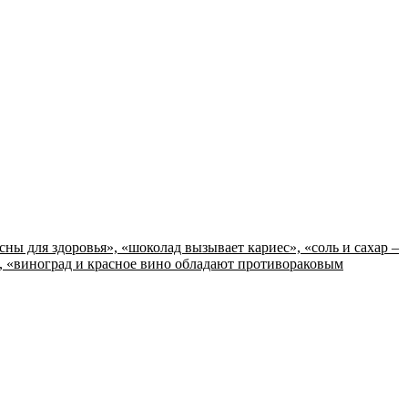
ы для здоровья», «шоколад вызывает кариес», «соль и сахар –
, «виноград и красное вино обладают противораковым