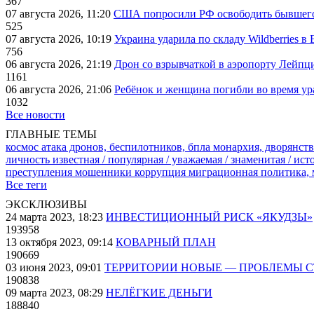
367
07 августа 2026, 11:20
США попросили РФ освободить бывшего 
525
07 августа 2026, 10:19
Украина ударила по складу Wildberries в
756
06 августа 2026, 21:19
Дрон со взрывчаткой в аэропорту Лейпци
1161
06 августа 2026, 21:06
Ребёнок и женщина погибли во время ур
1032
Все новости
ГЛАВНЫЕ ТЕМЫ
космос
атака дронов, беспилотников, бпла
монархия, дворянств
личность известная / популярная / уважаемая / знаменитая / ис
преступления
мошенники
коррупция
миграционная политика,
Все теги
ЭКСКЛЮЗИВЫ
24 марта 2023, 18:23
ИНВЕСТИЦИОННЫЙ РИСК «ЯКУДЗЫ»
193958
13 октября 2023, 09:14
КОВАРНЫЙ ПЛАН
190669
03 июня 2023, 09:01
ТЕРРИТОРИИ НОВЫЕ — ПРОБЛЕМЫ 
190838
09 марта 2023, 08:29
НЕЛЁГКИЕ ДЕНЬГИ
188840