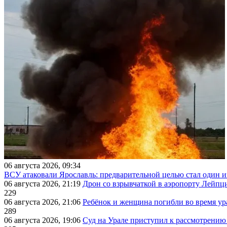
06 августа 2026, 09:34
ВСУ атаковали Ярославль: предварительной целью стал один
06 августа 2026, 21:19
Дрон со взрывчаткой в аэропорту Лейпци
229
06 августа 2026, 21:06
Ребёнок и женщина погибли во время ур
289
06 августа 2026, 19:06
Суд на Урале приступил к рассмотрени