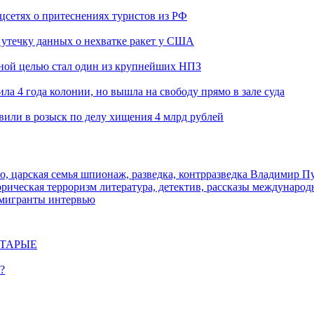
оцсетях о притеснениях туристов из РФ
утечку данных о нехватке ракет у США
ьной целью стал один из крупнейших НПЗ
ла 4 года колонии, но вышла на свободу прямо в зале суда
вили в розыск по делу хищения 4 млрд рублей
о, царская семья
шпионаж, разведка, контрразведка
Владимир П
торическая
терроризм
литература, детектив, рассказы
международ
 мигранты
интервью
СТАРЫЕ
?