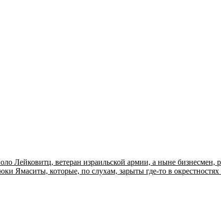
 Соло Лейковитц, ветеран израильской армии, а ныне бизнесмен
юки Ямаситы, которые, по слухам, зарыты где-то в окрестностя