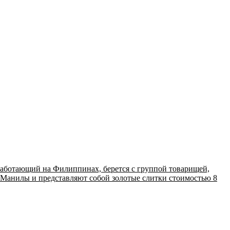
, работающий на Филиппинах, берется с группой товарищей,
х Манилы и представляют собой золотые слитки стоимостью 8