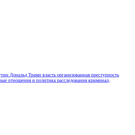
утин
Дональд Трамп
власть
организованная преступность
ные отношения и политика
расследования
криминал,