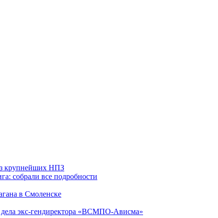
 из крупнейших НПЗ
га: собрали все подробности
агана в Смоленске
ю дела экс-гендиректора «ВСМПО-Ависма»