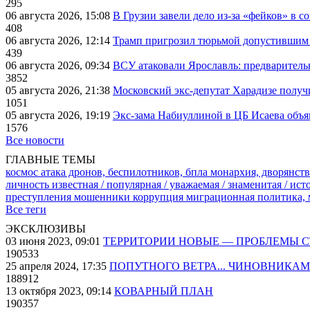
295
06 августа 2026, 15:08
В Грузии завели дело из-за «фейков» в с
408
06 августа 2026, 12:14
Трамп пригрозил тюрьмой допустившим 
439
06 августа 2026, 09:34
ВСУ атаковали Ярославль: предварител
3852
05 августа 2026, 21:38
Московский экс-депутат Харадизе получи
1051
05 августа 2026, 19:19
Экс-зама Набиуллиной в ЦБ Исаева объя
1576
Все новости
ГЛАВНЫЕ ТЕМЫ
космос
атака дронов, беспилотников, бпла
монархия, дворянств
личность известная / популярная / уважаемая / знаменитая / ис
преступления
мошенники
коррупция
миграционная политика,
Все теги
ЭКСКЛЮЗИВЫ
03 июня 2023, 09:01
ТЕРРИТОРИИ НОВЫЕ — ПРОБЛЕМЫ 
190533
25 апреля 2024, 17:35
ПОПУТНОГО ВЕТРА... ЧИНОВНИКАМ
188912
13 октября 2023, 09:14
КОВАРНЫЙ ПЛАН
190357