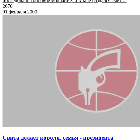
последовало гробовое молчание, и в зале раздался смех ...
2670
01 февраля 2000
Свита делает короля, семья - президента