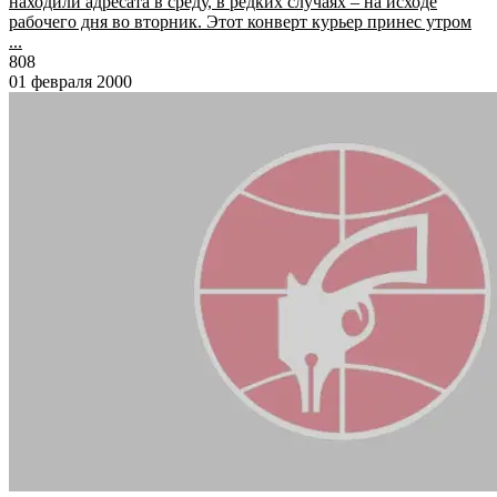
находили адресата в среду, в редких случаях – на исходе
рабочего дня во вторник. Этот конверт курьер принес утром
...
808
01 февраля 2000