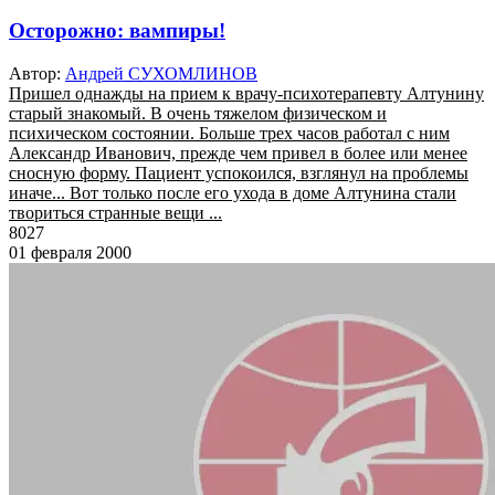
Осторожно: вампиры!
Автор:
Андрей СУХОМЛИНОВ
Пришел однажды на прием к врачу-психотерапевту Алтунину
старый знакомый. В очень тяжелом физическом и
психическом состоянии. Больше трех часов работал с ним
Александр Иванович, прежде чем привел в более или менее
сносную форму. Пациент успокоился, взглянул на проблемы
иначе... Вот только после его ухода в доме Алтунина стали
твориться странные вещи ...
8027
01 февраля 2000