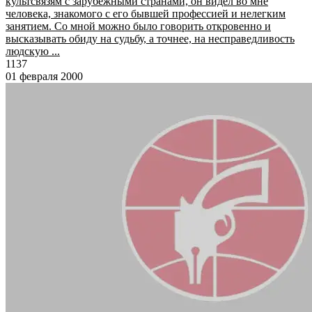
культсвязям с зарубежными странами, он видел во мне
человека, знакомого с его бывшей профессией и нелегким
занятием. Со мной можно было говорить откровенно и
высказывать обиду на судьбу, а точнее, на несправедливость
людскую ...
1137
01 февраля 2000