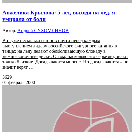
Анжелика Крылова: 5 лет, выходя на лед, я
умирала от боли
Автор:
Андрей СУХОМЛИНОВ
Вот уже несколько сезонов почти перед каждым
выступлением лидеру российского фигурного катания в
танцах на льду делают обезболивающую блокаду в
межпозвоночные диски. О том, насколько это серьезно, знают
только близкие. Догадываются многие. Но догадываются – не
значит верят …
3629
01 февраля 2000