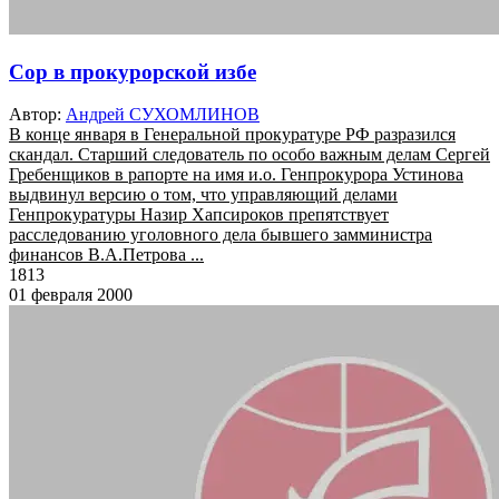
Сор в прокурорской избе
Автор:
Андрей СУХОМЛИНОВ
В конце января в Генеральной прокуратуре РФ разразился
скандал. Старший следователь по особо важным делам Сергей
Гребенщиков в рапорте на имя и.о. Генпрокурора Устинова
выдвинул версию о том, что управляющий делами
Генпрокуратуры Назир Хапсироков препятствует
расследованию уголовного дела бывшего замминистра
финансов В.А.Петрова ...
1813
01 февраля 2000