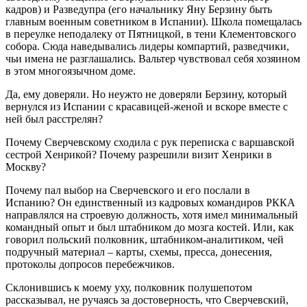
кадров) и Разведупра (его начальнику Яну Берзину быть
главным военным советником в Испании). Школа помещалась
в переулке неподалеку от Пятницкой, в тени Клементовского
собора. Сюда наведывались лидеры компартий, разведчики,
чьи имена не разглашались. Вальтер чувствовал себя хозяином
в этом многоязычном доме.
Да, ему доверяли. Но неужто не доверяли Берзину, который
вернулся из Испании с красавицей-женой и вскоре вместе с
ней был расстрелян?
Почему Сверчевскому сходила с рук переписка с варшавской
сестрой Хенрикой? Почему разрешили визит Хенрики в
Москву?
Почему пал выбор на Сверчевского и его послали в
Испанию? Он единственный из кадровых командиров РККА
направлялся на строевую должность, хотя имел минимальный
командный опыт и был штабником до мозга костей. Или, как
говорил польский полковник, штабником-аналитиком, чей
подручный материал – карты, схемы, пресса, донесения,
протоколы допросов перебежчиков.
Склонившись к моему уху, полковник полушепотом
рассказывал, не ручаясь за достоверность, что Сверчевский,