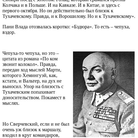
Колчака и в Польше. И на Кавказе. И в Китае, и здесь с
первого октября. Но он действительно был близок к
Тухачевскому. Правда, и к Ворошилову. Но и к Тухачевскому».
Пани Влада отозвалась коротко: «Бздюра». То есть – чепуха,
вздор.
Чепуха-то чепуха, но это –
цитата из романа «По ком
звонит колокол». Правда,
передан ход мыслей Марти,
которого Хемингуэй, как,
кстати, и Вальтер, на дух не
выносил. Упор на близость с
Тухачевским попахивает
доносительством. Покамест в
мыслях.
Но Сверчевский, если и не был
очень уж близок к маршалу,
входил в круг командиров,