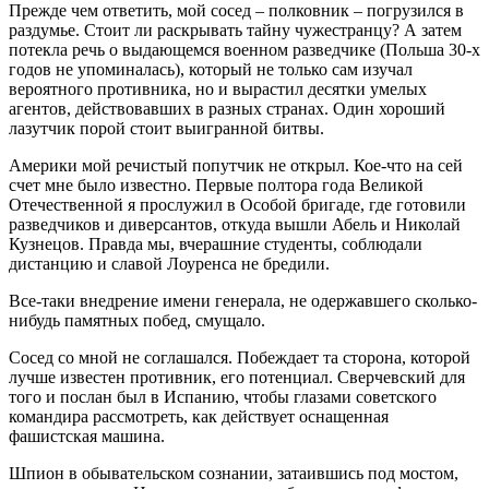
Прежде чем ответить, мой сосед – полковник – погрузился в
раздумье. Стоит ли раскрывать тайну чужестранцу? А затем
потекла речь о выдающемся военном разведчике (Польша 30-х
годов не упоминалась), который не только сам изучал
вероятного противника, но и вырастил десятки умелых
агентов, действовавших в разных странах. Один хороший
лазутчик порой стоит выигранной битвы.
Америки мой речистый попутчик не открыл. Кое-что на сей
счет мне было известно. Первые полтора года Великой
Отечественной я прослужил в Особой бригаде, где готовили
разведчиков и диверсантов, откуда вышли Абель и Николай
Кузнецов. Правда мы, вчерашние студенты, соблюдали
дистанцию и славой Лоуренса не бредили.
Все-таки внедрение имени генерала, не одержавшего сколько-
нибудь памятных побед, смущало.
Сосед со мной не соглашался. Побеждает та сторона, которой
лучше известен противник, его потенциал. Сверчевский для
того и послан был в Испанию, чтобы глазами советского
командира рассмотреть, как действует оснащенная
фашистская машина.
Шпион в обывательском сознании, затаившись под мостом,