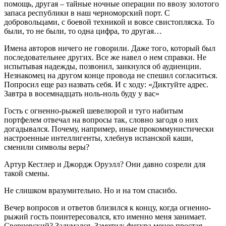
помощь, другая – тайные ночные операции по ввозу золотого
запаса республики в наш черноморский порт. С
добровольцами, с боевой техникой и вовсе свистопляска. То
были, то не были, то одна цифра, то другая…
Имена авторов ничего не говорили. Даже того, который был
последовательнее других. Все же навел о нем справки. Не
испытывая надежды, позвонил, заикнулся об аудиенции.
Незнакомец на другом конце провода не спешил согласиться.
Попросил еще раз назвать себя. И с ходу: «Диктуйте адрес.
Завтра в восемнадцать ноль-ноль буду у вас»
Гость с огненно-рыжей шевелюрой и туго набитым
портфелем отвечал на вопросы так, словно загодя о них
догадывался. Почему, например, иные прокоммунистически
настроенные интеллигенты, хлебнув испанской каши,
сменили символы веры?
Артур Кестлер и Джордж Оруэлл? Они давно созрели для
такой смены.
Не слишком вразумительно. Но и на том спасибо.
Вечер вопросов и ответов близился к концу, когда огненно-
рыжий гость поинтересовался, кто именно меня занимает.
Сверчевский? Задумался. Заметил: фигура менее простая,