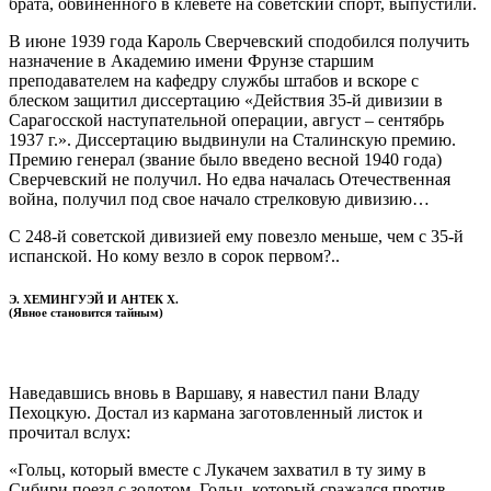
брата, обвиненного в клевете на советский спорт, выпустили.
В июне 1939 года Кароль Сверчевский сподобился получить
назначение в Академию имени Фрунзе старшим
преподавателем на кафедру службы штабов и вскоре с
блеском защитил диссертацию «Действия 35-й дивизии в
Сарагосской наступательной операции, август – сентябрь
1937 г.». Диссертацию выдвинули на Сталинскую премию.
Премию генерал (звание было введено весной 1940 года)
Сверчевский не получил. Но едва началась Отечественная
война, получил под свое начало стрелковую дивизию…
С 248-й советской дивизией ему повезло меньше, чем с 35-й
испанской. Но кому везло в сорок первом?..
Э. ХЕМИНГУЭЙ И АНТЕК Х.
(Явное становится тайным)
Наведавшись вновь в Варшаву, я навестил пани Владу
Пехоцкую. Достал из кармана заготовленный листок и
прочитал вслух:
«Гольц, который вместе с Лукачем захватил в ту зиму в
Сибири поезд с золотом. Гольц, который сражался против