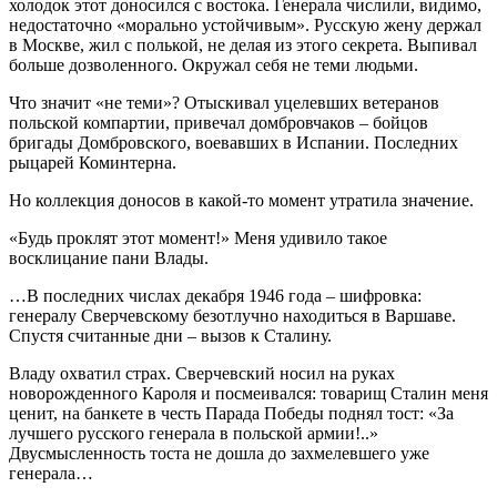
холодок этот доносился с востока. Генерала числили, видимо,
недостаточно «морально устойчивым». Русскую жену держал
в Москве, жил с полькой, не делая из этого секрета. Выпивал
больше дозволенного. Окружал себя не теми людьми.
Что значит «не теми»? Отыскивал уцелевших ветеранов
польской компартии, привечал домбровчаков – бойцов
бригады Домбровского, воевавших в Испании. Последних
рыцарей Коминтерна.
Но коллекция доносов в какой-то момент утратила значение.
«Будь проклят этот момент!» Меня удивило такое
восклицание пани Влады.
…В последних числах декабря 1946 года – шифровка:
генералу Сверчевскому безотлучно находиться в Варшаве.
Спустя считанные дни – вызов к Сталину.
Владу охватил страх. Сверчевский носил на руках
новорожденного Кароля и посмеивался: товарищ Сталин меня
ценит, на банкете в честь Парада Победы поднял тост: «За
лучшего русского генерала в польской армии!..»
Двусмысленность тоста не дошла до захмелевшего уже
генерала…