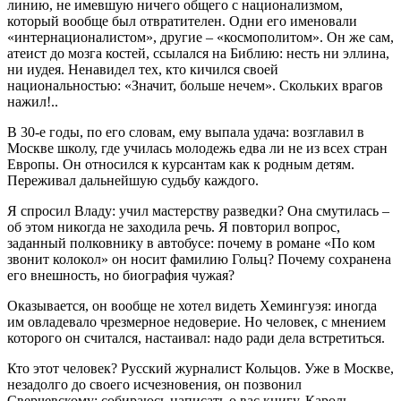
линию, не имевшую ничего общего с национализмом,
который вообще был отвратителен. Одни его именовали
«интернационалистом», другие – «космополитом». Он же сам,
атеист до мозга костей, ссылался на Библию: несть ни эллина,
ни иудея. Ненавидел тех, кто кичился своей
национальностью: «Значит, больше нечем». Скольких врагов
нажил!..
В 30-е годы, по его словам, ему выпала удача: возглавил в
Москве школу, где училась молодежь едва ли не из всех стран
Европы. Он относился к курсантам как к родным детям.
Переживал дальнейшую судьбу каждого.
Я спросил Владу: учил мастерству разведки? Она смутилась –
об этом никогда не заходила речь. Я повторил вопрос,
заданный полковнику в автобусе: почему в романе «По ком
звонит колокол» он носит фамилию Гольц? Почему сохранена
его внешность, но биография чужая?
Оказывается, он вообще не хотел видеть Хемингуэя: иногда
им овладевало чрезмерное недоверие. Но человек, с мнением
которого он считался, настаивал: надо ради дела встретиться.
Кто этот человек? Русский журналист Кольцов. Уже в Москве,
незадолго до своего исчезновения, он позвонил
Сверчевскому: собираюсь написать о вас книгу. Кароль