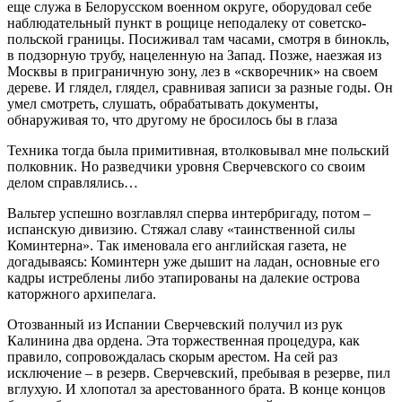
еще служа в Белорусском военном округе, оборудовал себе
наблюдательный пункт в рощице неподалеку от советско-
польской границы. Посиживал там часами, смотря в бинокль,
в подзорную трубу, нацеленную на Запад. Позже, наезжая из
Москвы в приграничную зону, лез в «скворечник» на своем
дереве. И глядел, глядел, сравнивая записи за разные годы. Он
умел смотреть, слушать, обрабатывать документы,
обнаруживая то, что другому не бросилось бы в глаза
Техника тогда была примитивная, втолковывал мне польский
полковник. Но разведчики уровня Сверчевского со своим
делом справлялись…
Вальтер успешно возглавлял сперва интербригаду, потом –
испанскую дивизию. Стяжал славу «таинственной силы
Коминтерна». Так именовала его английская газета, не
догадываясь: Коминтерн уже дышит на ладан, основные его
кадры истреблены либо этапированы на далекие острова
каторжного архипелага.
Отозванный из Испании Сверчевский получил из рук
Калинина два ордена. Эта торжественная процедура, как
правило, сопровождалась скорым арестом. На сей раз
исключение – в резерв. Сверчевский, пребывая в резерве, пил
вглухую. И хлопотал за арестованного брата. В конце концов