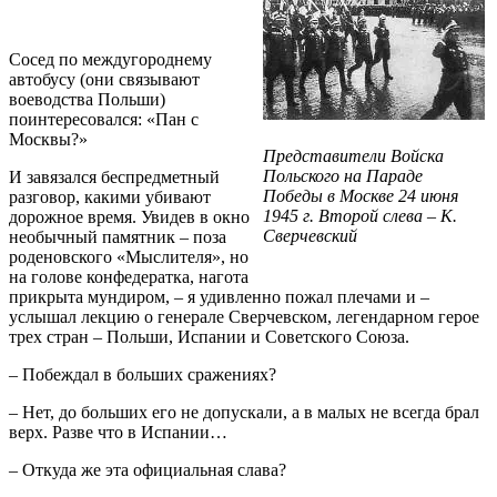
Сосед по междугороднему
автобусу (они связывают
воеводства Польши)
поинтересовался: «Пан с
Москвы?»
Представители Войска
Польского на Параде
И завязался беспредметный
Победы в Москве 24 июня
разговор, какими убивают
1945 г. Второй слева – К.
дорожное время. Увидев в окно
Сверчевский
необычный памятник – поза
роденовского «Мыслителя», но
на голове конфедератка, нагота
прикрыта мундиром, – я удивленно пожал плечами и –
услышал лекцию о генерале Сверчевском, легендарном герое
трех стран – Польши, Испании и Советского Союза.
– Побеждал в больших сражениях?
– Нет, до больших его не допускали, а в малых не всегда брал
верх. Разве что в Испании…
– Откуда же эта официальная слава?