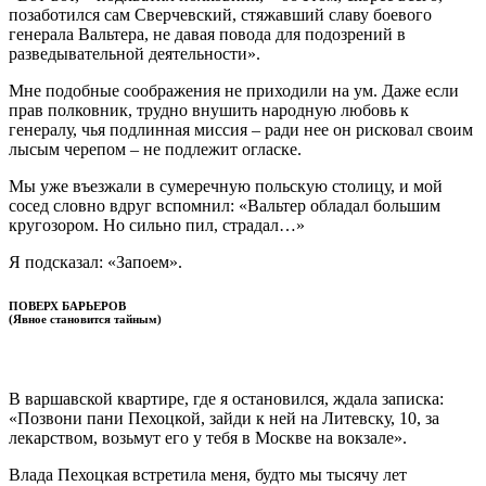
позаботился сам Сверчевский, стяжавший славу боевого
генерала Вальтера, не давая повода для подозрений в
разведывательной деятельности».
Мне подобные соображения не приходили на ум. Даже если
прав полковник, трудно внушить народную любовь к
генералу, чья подлинная миссия – ради нее он рисковал своим
лысым черепом – не подлежит огласке.
Мы уже въезжали в сумеречную польскую столицу, и мой
сосед словно вдруг вспомнил: «Вальтер обладал большим
кругозором. Но сильно пил, страдал…»
Я подсказал: «Запоем».
ПОВЕРХ БАРЬЕРОВ
(Явное становится тайным)
В варшавской квартире, где я остановился, ждала записка:
«Позвони пани Пехоцкой, зайди к ней на Литевску, 10, за
лекарством, возьмут его у тебя в Москве на вокзале».
Влада Пехоцкая встретила меня, будто мы тысячу лет