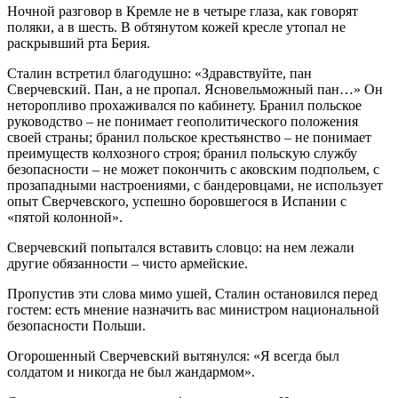
Ночной разговор в Кремле не в четыре глаза, как говорят
поляки, а в шесть. В обтянутом кожей кресле утопал не
раскрывший рта Берия.
Сталин встретил благодушно: «Здравствуйте, пан
Сверчевский. Пан, а не пропал. Ясновельможный пан…» Он
неторопливо прохаживался по кабинету. Бранил польское
руководство – не понимает геополитического положения
своей страны; бранил польское крестьянство – не понимает
преимуществ колхозного строя; бранил польскую службу
безопасности – не может покончить с аковским подпольем, с
прозападными настроениями, с бандеровцами, не использует
опыт Сверчевского, успешно боровшегося в Испании с
«пятой колонной».
Сверчевский попытался вставить словцо: на нем лежали
другие обязанности – чисто армейские.
Пропустив эти слова мимо ушей, Сталин остановился перед
гостем: есть мнение назначить вас министром национальной
безопасности Польши.
Огорошенный Сверчевский вытянулся: «Я всегда был
солдатом и никогда не был жандармом».