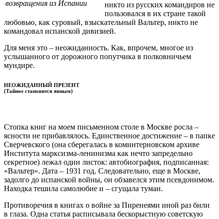
возвращения из Испании
никто из русских командиров не
пользовался в их стране такой
любовью, как суровый, взыскательный Вальтер, никто не
командовал испанской дивизией.
Для меня это – неожиданность. Как, впрочем, многое из
услышанного от дорожного попутчика в полковничьем
мундире.
НЕОЖИДАННЫЙ ПРЕЗЕНТ
(Тайное становится явным)
Стопка книг на моем письменном столе в Москве росла –
ясности не прибавлялось. Единственное достижение – в папке
Сверчевского (она сберегалась в коминтерновском архиве
Института марксизма-ленинизма как нечто запредельно
секретное) лежал один листок: автобиография, подписанная:
«Вальтер». Дата – 1931 год. Следовательно, еще в Москве,
задолго до испанской войны, он обзавелся этим псевдонимом.
Находка тешила самолюбие и – сгущала туман.
Противоречия в книгах о войне за Пиренеями иной раз били
в глаза. Одна статья расписывала бескорыстную советскую