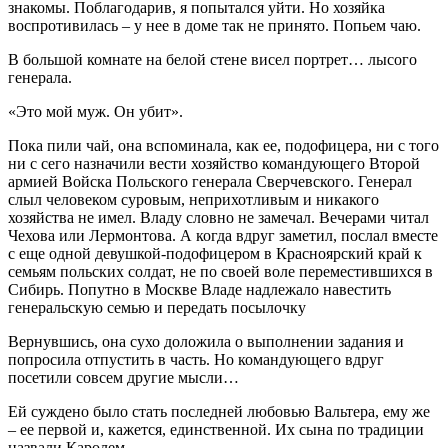
знакомы. Поблагодарив, я попытался уйти. Но хозяйка
воспротивилась – у нее в доме так не принято. Попьем чаю.
В большой комнате на белой стене висел портрет… лысого
генерала.
«Это мой муж. Он убит».
Пока пили чай, она вспоминала, как ее, подофицера, ни с того
ни с сего назначили вести хозяйство командующего Второй
армией Войска Польского генерала Сверчевского. Генерал
слыл человеком суровым, неприхотливым и никакого
хозяйства не имел. Владу словно не замечал. Вечерами читал
Чехова или Лермонтова. А когда вдруг заметил, послал вместе
с еще одной девушкой-подофицером в Красноярский край к
семьям польских солдат, не по своей воле переместившихся в
Сибирь. Попутно в Москве Владе надлежало навестить
генеральскую семью и передать посылочку
Вернувшись, она сухо доложила о выполнении задания и
попросила отпустить в часть. Но командующего вдруг
посетили совсем другие мысли…
Ей суждено было стать последней любовью Вальтера, ему же
– ее первой и, кажется, единственной. Их сына по традиции
назвали Каролем.