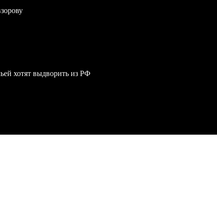
взорову
мьей хотят выдворить из РФ