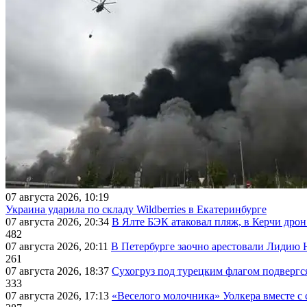
07 августа 2026, 10:19
Украина ударила по складу Wildberries в Екатеринбурге
07 августа 2026, 20:34
В Ялте БЭК атаковал пляж, в Керчи дрон
482
07 августа 2026, 20:11
В Петербурге заочно арестовали Лидию 
261
07 августа 2026, 18:37
Сухогруз под турецким флагом подвергс
333
07 августа 2026, 17:13
«Веселого молочника» Уолкера вместе с 