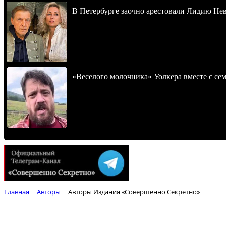
В Петербурге заочно арестовали Лидию Не
«Веселого молочника» Уолкера вместе с се
Главная
Авторы
Авторы Издания «Совершенно Секретно»