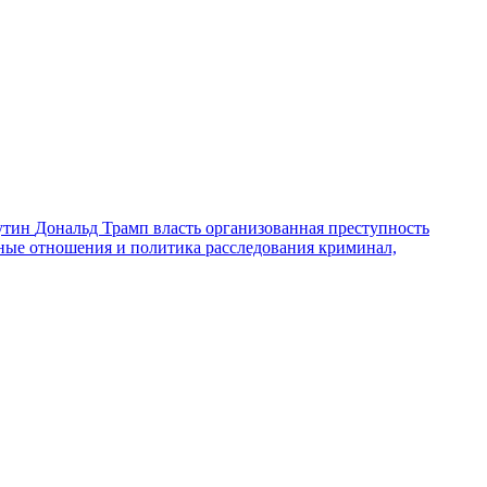
утин
Дональд Трамп
власть
организованная преступность
ные отношения и политика
расследования
криминал,