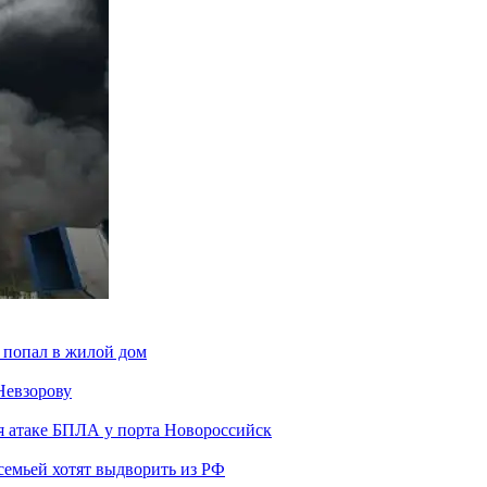
 попал в жилой дом
Невзорову
я атаке БПЛА у порта Новороссийск
семьей хотят выдворить из РФ