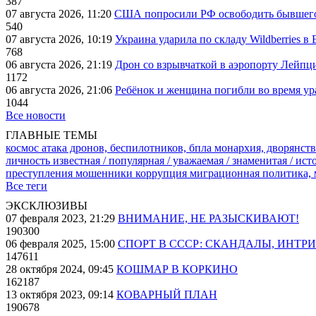
387
07 августа 2026, 11:20
США попросили РФ освободить бывшего 
540
07 августа 2026, 10:19
Украина ударила по складу Wildberries в
768
06 августа 2026, 21:19
Дрон со взрывчаткой в аэропорту Лейпци
1172
06 августа 2026, 21:06
Ребёнок и женщина погибли во время ур
1044
Все новости
ГЛАВНЫЕ ТЕМЫ
космос
атака дронов, беспилотников, бпла
монархия, дворянств
личность известная / популярная / уважаемая / знаменитая / ис
преступления
мошенники
коррупция
миграционная политика,
Все теги
ЭКСКЛЮЗИВЫ
07 февраля 2023, 21:29
ВНИМАНИЕ, НЕ РАЗЫСКИВАЮТ!
190300
06 февраля 2025, 15:00
СПОРТ В СССР: СКАНДАЛЫ, ИНТР
147611
28 октября 2024, 09:45
КОШМАР В КОРКИНО
162187
13 октября 2023, 09:14
КОВАРНЫЙ ПЛАН
190678