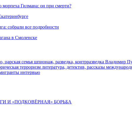
морпеха Гилмана: он при смерти?
 Екатеринбурге
га: собрали все подробности
агана в Смоленске
о, царская семья
шпионаж, разведка, контрразведка
Владимир П
торическая
терроризм
литература, детектив, рассказы
международ
 мигранты
интервью
ИГИ И «ПОДКОВЁРНАЯ» БОРЬБА