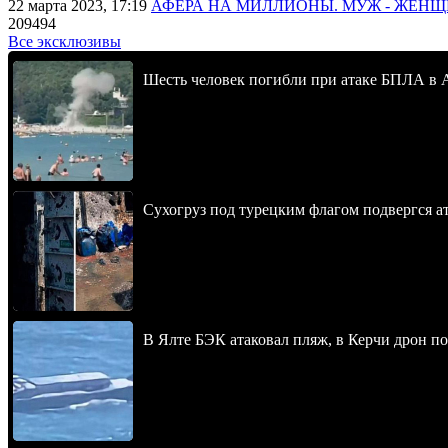
22 марта 2023, 17:19
АФЕРА НА МИЛЛИОНЫ. МУЖ - ЖЕН
209494
Все эксклюзивы
Шесть человек погибли при атаке БПЛА в 
Сухогруз под турецким флагом подвергся 
В Ялте БЭК атаковал пляж, в Керчи дрон п