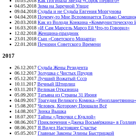
10.05.2018
Как Погибала Звезда «Сорок Первого»
04.05.2018
Зима на Заречной Улице
09.04.2018
Судьба и не Судьба Евгения Моргунова
04.04.2018
Почему-то Мне Вспоминается Только Смешно
20.03.2018
Как из Володи Конкина «Коммунистическую 
16.03.2018
«И Сам Марсель Марсо Ей Что-то Говорил»
12.02.2018
Женщина-праздник
23.01.2018
Cын «Советского Моцарта»
22.01.2018
Печорин Советского Времени
2017
26.12.2017
Судьба Жены Резидента
06.12.2017
Золушка с Чистых Прудов
05.12.2017
Лучший Вожатый Ссср
10.11.2017
Вечный Штирлиц
03.11.2017
Великая Отказница
05.09.2017
Татьяна из Страны 31 Июня
04.09.2017
Трагедия Великого Комика-«Инопланетянина
15.08.2017
Человек, Которому Прощали Всё
14.08.2017
Зинка Вышка
18.07.2017
Тайны «Девочки с Куклой»
08.06.2017
Приключения «Джека Восьмёркина» в Голлив
08.06.2017
Я Видел Настоящее Счастье
05.05.2017
Главные Законы Элины Быстрицкой