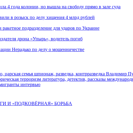
ла 4 года колонии, но вышла на свободу прямо в зале суда
вили в розыск по делу хищения 4 млрд рублей
и ракетное подразделение для ударов по Украине
здателя дрона «Упырь», водитель погиб
иации Нерадько по делу о мошенничестве
о, царская семья
шпионаж, разведка, контрразведка
Владимир П
торическая
терроризм
литература, детектив, рассказы
международ
 мигранты
интервью
ИГИ И «ПОДКОВЁРНАЯ» БОРЬБА