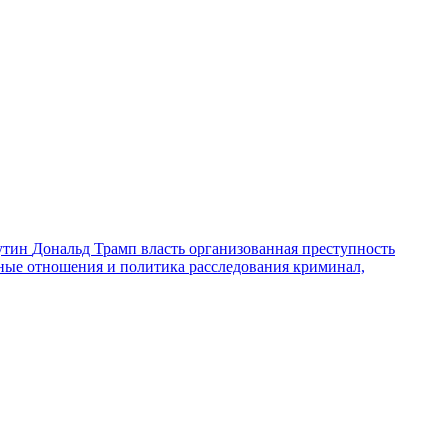
утин
Дональд Трамп
власть
организованная преступность
ные отношения и политика
расследования
криминал,