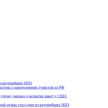
 из крупнейших НПЗ
оцсетях о притеснениях туристов из РФ
утечку данных о нехватке ракет у США
ьной целью стал один из крупнейших НПЗ