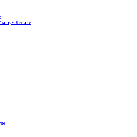
е
Икону» Лепили
»
уде