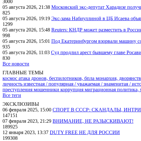
3000
05 августа 2026, 21:38
Московский экс-депутат Харадизе получи
825
05 августа 2026, 19:19
Экс-зама Набиуллиной в ЦБ Исаева объя
1299
05 августа 2026, 15:48
Reuters: КНДР может разместить в Росси
998
05 августа 2026, 15:01
Под Екатеринбургом взорвали машину со
935
05 августа 2026, 11:03
Суд продлил арест бывшему главе Росав
830
Все новости
ГЛАВНЫЕ ТЕМЫ
космос
атака дронов, беспилотников, бпла
монархия, дворянств
личность известная / популярная / уважаемая / знаменитая / ис
преступления
мошенники
коррупция
миграционная политика,
Все теги
ЭКСКЛЮЗИВЫ
06 февраля 2025, 15:00
СПОРТ В СССР: СКАНДАЛЫ, ИНТР
147151
07 февраля 2023, 21:29
ВНИМАНИЕ, НЕ РАЗЫСКИВАЮТ!
189925
12 января 2023, 13:37
DUTY FREE НЕ ДЛЯ РОССИИ
199308