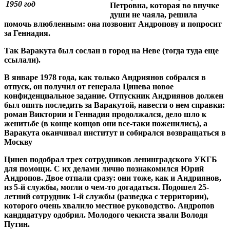
1950 год
Петровна, которая во внучке
души не чаяла, решила
помочь влюбленным: она позвонит Андропову и попросит
за Геннадия.
Так Варакута был сослан в город на Неве (тогда туда еще
ссылали).
В январе 1978 года, как только Андриянов собрался в
отпуск, он получил от генерала Цинева новое
конфиденциальное задание. Отпускник Андриянов должен
был опять последить за Варакутой, навести о нем справки:
роман Виктории и Геннадия продолжался, дело шло к
женитьбе (в конце концов они все-таки поженились), а
Варакута оканчивал институт и собирался возвращаться в
Москву
Цинев подобрал трех сотрудников ленинградского УКГБ
для помощи. С их делами лично познакомился Юрий
Андропов. Двое отпали сразу: они тоже, как и Андриянов,
из 5-й службы, могли о чем-то догадаться. Подошел 25-
летний сотрудник 1-й службы (разведка с территории),
которого очень хвалило местное руководство. Андропов
кандидатуру одобрил. Молодого чекиста звали Володя
Путин.