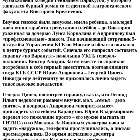
музыкальной комедии Геннадием Варакутой, у которого
завязался бурный роман со студенткой театроведческого
факультета Викторией Брежневой.
Внучка генсека была замужем, имела ребенка, а молодой
киевлянин заработал репутацию плейбоя – до Виктории
ухаживал за дочерью Луиса Корвалана и Андриянову был
«профессионально» знаком. Так начинающий сотрудник 5-
й службы Управления КГБ по Москве и области оказался
в центре бурных событий. Сначала его попросил составить
справку «по Варакуте» начальник УКГБ генерал-
полковник Виктор Алидин. Затем вместе со справкой
потребовал к себе первый заместитель возглавлявшего
тогда КГБ СССР Юрия Андропова – Георгий Цинев.
Никогда еще лейтенанту не приходилось лично видеть
такое высокое начальство.
Генерал Цинев, посмотрев справку, сказал, что Леонид
Ильич недоволен романом внучки, мол, «семья – дело
святое», и попросил Андропова «попристальнее»
приглядеть за плейбоем Варакутой. Юрий Владимирович
перевел это пожелание просто – его нужно выгнать из
ГИТИСа и из Москвы. За Викиным ухажером начала
ходить «наружка», телефоны прослушивались, а письма
просматривались. Во время негласного досмотра
общежития, где жил Варакута, в его тумбочке