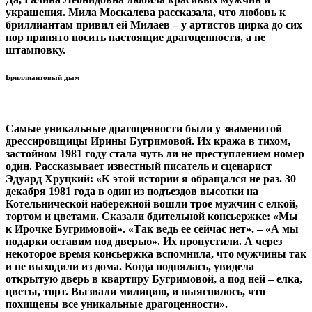
украшения. Мила Москалева рассказала, что любовь к
бриллиантам привил ей Милаев – у артистов цирка до сих
пор принято носить настоящие драгоценности, а не
штамповку.
Бриллиантовый дым
Самые уникальные драгоценности были у знаменитой
дрессировщицы Ирины Бугримовой. Их кража в тихом,
застойном 1981 году стала чуть ли не преступлением номер
один. Рассказывает известный писатель и сценарист
Эдуард Хруцкий: «К этой истории я обращался не раз. 30
декабря 1981 года в один из подъездов высотки на
Котельнической набережной вошли трое мужчин с елкой,
тортом и цветами. Сказали бдительной консьержке: «Мы
к Ирочке Бугримовой». «Так ведь ее сейчас нет». – «А мы
подарки оставим под дверью». Их пропустили. А через
некоторое время консьержка вспомнила, что мужчины так
и не выходили из дома. Когда поднялась, увидела
открытую дверь в квартиру Бугримовой, а под ней – елка,
цветы, торт. Вызвали милицию, и выяснилось, что
похищены все уникальные драгоценности».