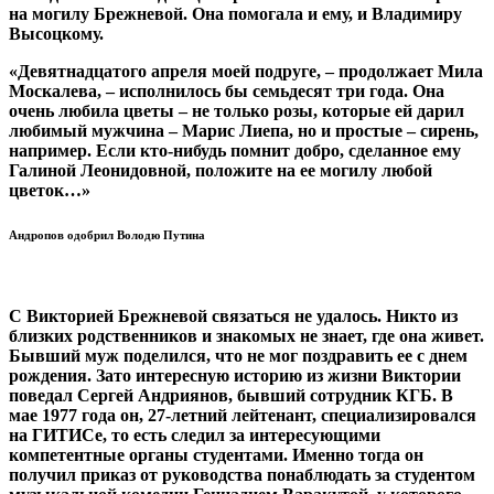
на могилу Брежневой. Она помогала и ему, и Владимиру
Высоцкому.
«Девятнадцатого апреля моей подруге, – продолжает Мила
Москалева, – исполнилось бы семьдесят три года. Она
очень любила цветы – не только розы, которые ей дарил
любимый мужчина – Марис Лиепа, но и простые – сирень,
например. Если кто-нибудь помнит добро, сделанное ему
Галиной Леонидовной, положите на ее могилу любой
цветок…»
Андропов одобрил Володю Путина
С Викторией Брежневой связаться не удалось. Никто из
близких родственников и знакомых не знает, где она живет.
Бывший муж поделился, что не мог поздравить ее с днем
рождения. Зато интересную историю из жизни Виктории
поведал Сергей Андриянов, бывший сотрудник КГБ. В
мае 1977 года он, 27-летний лейтенант, специализировался
на ГИТИСе, то есть следил за интересующими
компетентные органы студентами. Именно тогда он
получил приказ от руководства понаблюдать за студентом