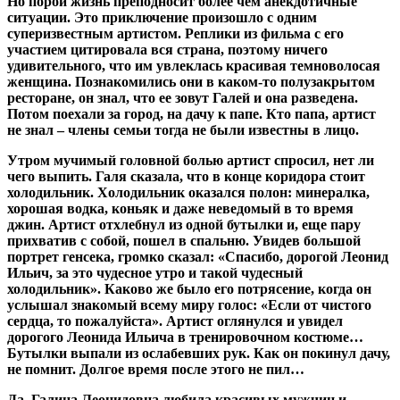
Но порой жизнь преподносит более чем анекдотичные
ситуации. Это приключение произошло с одним
суперизвестным артистом. Реплики из фильма с его
участием цитировала вся страна, поэтому ничего
удивительного, что им увлеклась красивая темноволосая
женщина. Познакомились они в каком-то полузакрытом
ресторане, он знал, что ее зовут Галей и она разведена.
Потом поехали за город, на дачу к папе. Кто папа, артист
не знал – члены семьи тогда не были известны в лицо.
Утром мучимый головной болью артист спросил, нет ли
чего выпить. Галя сказала, что в конце коридора стоит
холодильник. Холодильник оказался полон: минералка,
хорошая водка, коньяк и даже неведомый в то время
джин. Артист отхлебнул из одной бутылки и, еще пару
прихватив с собой, пошел в спальню. Увидев большой
портрет генсека, громко сказал: «Спасибо, дорогой Леонид
Ильич, за это чудесное утро и такой чудесный
холодильник». Каково же было его потрясение, когда он
услышал знакомый всему миру голос: «Если от чистого
сердца, то пожалуйста». Артист оглянулся и увидел
дорогого Леонида Ильича в тренировочном костюме…
Бутылки выпали из ослабевших рук. Как он покинул дачу,
не помнит. Долгое время после этого не пил…
Да, Галина Леонидовна любила красивых мужчин и