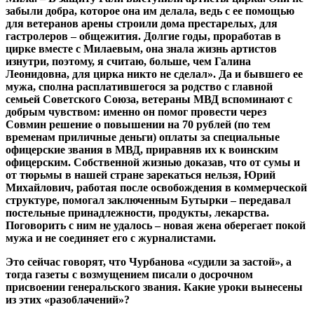
забыли добра, которое она им делала, ведь с ее помощью
для ветеранов арены строили дома престарелых, для
гастролеров – общежития. Долгие годы, проработав в
цирке вместе с Милаевым, она знала жизнь артистов
изнутри, поэтому, я считаю, больше, чем Галина
Леонидовна, для цирка никто не сделал». Да и бывшего ее
мужа, сполна расплатившегося за родство с главной
семьей Советского Союза, ветераны МВД вспоминают с
добрым чувством: именно он помог провести через
Совмин решение о повышении на 70 рублей (по тем
временам приличные деньги) оплаты за специальные
офицерские звания в МВД, приравняв их к воинским
офицерским. Собственной жизнью доказав, что от сумы и
от тюрьмы в нашей стране зарекаться нельзя, Юрий
Михайлович, работая после освобождения в коммерческой
структуре, помогал заключенным Бутырки – передавал
постельные принадлежности, продукты, лекарства.
Поговорить с ним не удалось – новая жена оберегает покой
мужа и не соединяет его с журналистами.
Это сейчас говорят, что Чурбанова «судили за застой», а
тогда газеты с возмущением писали о досрочном
присвоении генеральского звания. Какие уроки вынесены
из этих «разоблачений»?