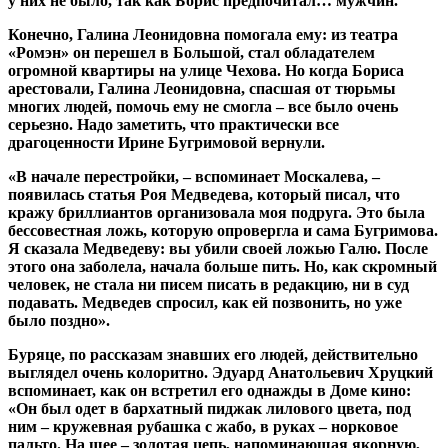
у них не было, так как Борис предпочитал… мужчин.
Конечно, Галина Леонидовна помогала ему: из театра
«Ромэн» он перешел в Большой, стал обладателем
огромной квартиры на улице Чехова. Но когда Бориса
арестовали, Галина Леонидовна, спасшая от тюрьмы
многих людей, помочь ему не смогла – все было очень
серьезно. Надо заметить, что практически все
драгоценности Ирине Бугримовой вернули.
«В начале перестройки, – вспоминает Москалева, –
появилась статья Роя Медведева, который писал, что
кражу бриллиантов организовала моя подруга. Это была
бессовестная ложь, которую опровергла и сама Бугримова.
Я сказала Медведеву: вы убили своей ложью Галю. После
этого она заболела, начала больше пить. Но, как скромный
человек, не стала ни писем писать в редакцию, ни в суд
подавать. Медведев спросил, как ей позвонить, но уже
было поздно».
Буряце, по рассказам знавших его людей, действительно
выглядел очень колоритно. Эдуард Анатольевич Хруцкий
вспоминает, как он встретил его однажды в Доме кино:
«Он был одет в бархатный пиджак лилового цвета, под
ним – кружевная рубашка с жабо, в руках – норковое
пальто. На шее – золотая цепь, напоминающая якорную,