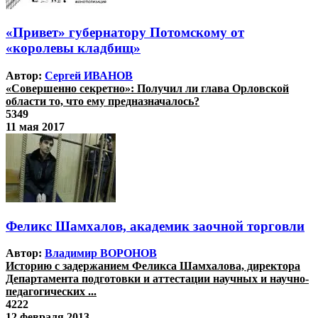
«Привет» губернатору Потомскому от
«королевы кладбищ»
Автор:
Сергей ИВАНОВ
«Совершенно секретно»: Получил ли глава Орловской
области то, что ему предназначалось?
5349
11 мая 2017
Феликс Шамхалов, академик заочной торговли
Автор:
Владимир ВОРОНОВ
Историю с задержанием Феликса Шамхалова, директора
Департамента подготовки и аттестации научных и научно-
педагогических ...
4222
12 февраля 2013