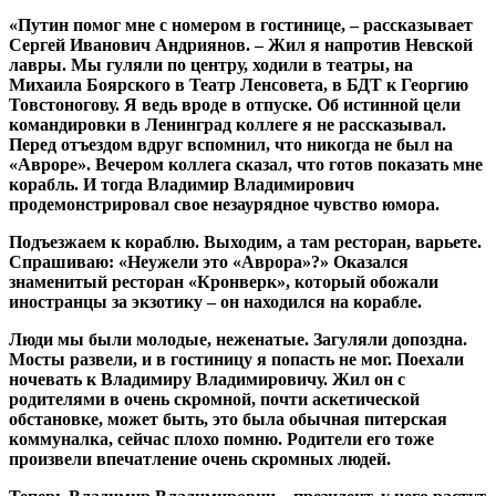
«Путин помог мне с номером в гостинице, – рассказывает
Сергей Иванович Андриянов. – Жил я напротив Невской
лавры. Мы гуляли по центру, ходили в театры, на
Михаила Боярского в Театр Ленсовета, в БДТ к Георгию
Товстоногову. Я ведь вроде в отпуске. Об истинной цели
командировки в Ленинград коллеге я не рассказывал.
Перед отъездом вдруг вспомнил, что никогда не был на
«Авроре». Вечером коллега сказал, что готов показать мне
корабль. И тогда Владимир Владимирович
продемонстрировал свое незаурядное чувство юмора.
Подъезжаем к кораблю. Выходим, а там ресторан, варьете.
Спрашиваю: «Неужели это «Аврора»?» Оказался
знаменитый ресторан «Кронверк», который обожали
иностранцы за экзотику – он находился на корабле.
Люди мы были молодые, неженатые. Загуляли допоздна.
Мосты развели, и в гостиницу я попасть не мог. Поехали
ночевать к Владимиру Владимировичу. Жил он с
родителями в очень скромной, почти аскетической
обстановке, может быть, это была обычная питерская
коммуналка, сейчас плохо помню. Родители его тоже
произвели впечатление очень скромных людей.