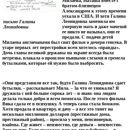
Милаева, Наташа вместе с
братом-близнецом
Александром к этому времени
уехала в США. И хотя Галина
Леонидовна заменяла им
письмо Галины
умершую мать и даже мачехой
Леонидовны
ее никто не называл, они ее
предали. С подачи детей
Милаева англичанами был снят фильм о дочери генсека. В
угаре первых лет перестройки всем хотелось «правды».
Дочь главы великой державы на экране всегда была
нетрезва, плакала о прошлом пьяными слезами и гремела
бутылками, которые ей нужно было выбросить.
«Они представили все так, будто Галина Леонидовна сдает
бутылки, – рассказывает Мила. – За что ее унижали? Я
дружила с ней больше сорока лет – и знаю: она людям
делала только добро и всем помогала. После этого фильма
Вика сдала ее в психушку. А теперь сама стала бомжом.
Хотя продала и квартиру, и дачу – а все это тянет на
несколько миллионов долларов (престижные дома,
престижный район), – просила у меня, пенсионерки,
взаймы. Где живет – неизвестно, где деньги – неизвестно.
Зато ее дочь Галя оказалась там же, где и бабушка, – в