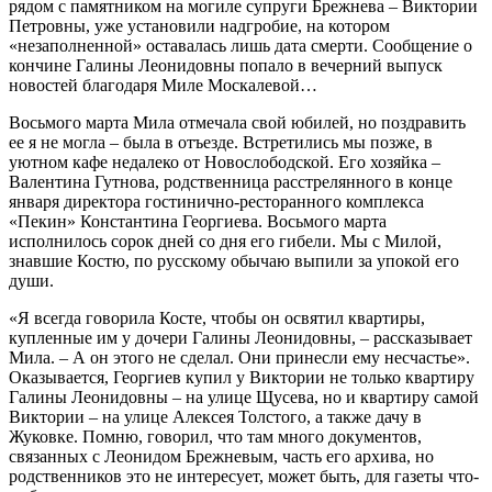
рядом с памятником на могиле супруги Брежнева – Виктории
Петровны, уже установили надгробие, на котором
«незаполненной» оставалась лишь дата смерти. Сообщение о
кончине Галины Леонидовны попало в вечерний выпуск
новостей благодаря Миле Москалевой…
Восьмого марта Мила отмечала свой юбилей, но поздравить
ее я не могла – была в отъезде. Встретились мы позже, в
уютном кафе недалеко от Новослободской. Его хозяйка –
Валентина Гутнова, родственница расстрелянного в конце
января директора гостинично-ресторанного комплекса
«Пекин» Константина Георгиева. Восьмого марта
исполнилось сорок дней со дня его гибели. Мы с Милой,
знавшие Костю, по русскому обычаю выпили за упокой его
души.
«Я всегда говорила Косте, чтобы он освятил квартиры,
купленные им у дочери Галины Леонидовны, – рассказывает
Мила. – А он этого не сделал. Они принесли ему несчастье».
Оказывается, Георгиев купил у Виктории не только квартиру
Галины Леонидовны – на улице Щусева, но и квартиру самой
Виктории – на улице Алексея Толстого, а также дачу в
Жуковке. Помню, говорил, что там много документов,
связанных с Леонидом Брежневым, часть его архива, но
родственников это не интересует, может быть, для газеты что-