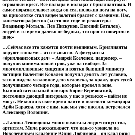
огромный крест. Все пальцы в кольцах с бриллиантами. И
самое поразительное: когда он сел, положив нога на ногу,
на щиколотке стал виден золотой браслет с камнями. Нас,
кинематографистов (за столом сидели режиссеры
Владимир Мотыль, Лев Пискунов, Евгений Баталов),
людей в то время далеко не бедных, это просто повергло в
шок»
…Сейчас все это кажется почти невинным. Бриллианты
воруют тоннами – из госзапасов. А фигуранты
«бриллиантовых дел» – Андрей Козленок, например, –
получив минимальный срок, уже на свободе. За
многомиллионные хищения и взятки бывший министр
юстиции Валентин Ковалев получил девять лет условно,
зато я видела уголовное дело человека, за кражу двух гусей
получившего четыре года, которые провел в зоне.
Бывший всесильный олигарх Борис Березовский,
постоянно дающий интервью, у нас в розыске – найти не
могут. Не могли в свое время найти и полевого командира
Арби Бараева, хотя с ним, как мы уже писали, встречался
Александр Волошин.
…Галина Леонидовна много помогала людям искусства,
артистам. Мила рассказывает, что как-то увидела на
Новодевичьем кладбище Юрия Любимова – он клал розы