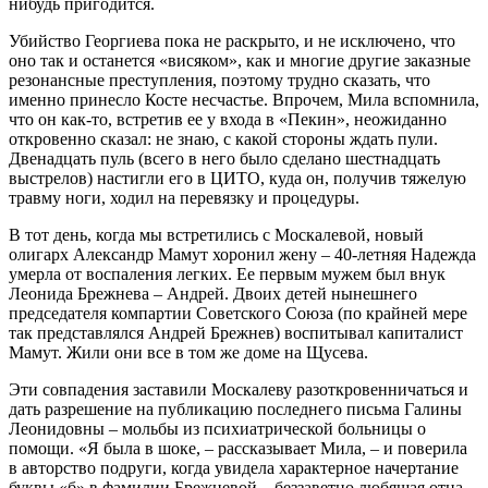
нибудь пригодится.
Убийство Георгиева пока не раскрыто, и не исключено, что
оно так и останется «висяком», как и многие другие заказные
резонансные преступления, поэтому трудно сказать, что
именно принесло Косте несчастье. Впрочем, Мила вспомнила,
что он как-то, встретив ее у входа в «Пекин», неожиданно
откровенно сказал: не знаю, с какой стороны ждать пули.
Двенадцать пуль (всего в него было сделано шестнадцать
выстрелов) настигли его в ЦИТО, куда он, получив тяжелую
травму ноги, ходил на перевязку и процедуры.
В тот день, когда мы встретились с Москалевой, новый
олигарх Александр Мамут хоронил жену – 40-летняя Надежда
умерла от воспаления легких. Ее первым мужем был внук
Леонида Брежнева – Андрей. Двоих детей нынешнего
председателя компартии Советского Союза (по крайней мере
так представлялся Андрей Брежнев) воспитывал капиталист
Мамут. Жили они все в том же доме на Щусева.
Эти совпадения заставили Москалеву разоткровенничаться и
дать разрешение на публикацию последнего письма Галины
Леонидовны – мольбы из психиатрической больницы о
помощи. «Я была в шоке, – рассказывает Мила, – и поверила
в авторство подруги, когда увидела характерное начертание
буквы «б» в фамилии Брежневой – беззаветно любящая отца,