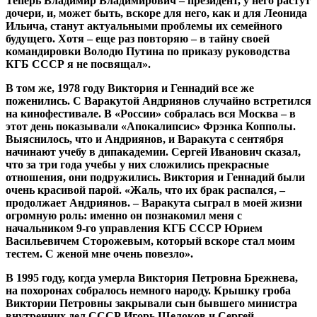
Теперь Владимир Владимирович – президент, у него растут
дочери, и, может быть, вскоре для него, как и для Леонида
Ильича, станут актуальными проблемы их семейного
будущего. Хотя – еще раз повторяю – в тайну своей
командировки Володю Путина по приказу руководства
КГБ СССР я не посвящал».
В том же, 1978 году Виктория и Геннадий все же
поженились. С Варакутой Андриянов случайно встретился
на кинофестивале. В «России» собралась вся Москва – в
этот день показывали «Апокалипсис» Фрэнка Копполы.
Выяснилось, что и Андриянов, и Варакута с сентября
начинают учебу в дипакадемии. Сергей Иванович сказал,
что за три года учебы у них сложились прекрасные
отношения, они подружились. Виктория и Геннадий были
очень красивой парой. «Жаль, что их брак распался, –
продолжает Андриянов. – Варакута сыграл в моей жизни
огромную роль: именно он познакомил меня с
начальником 9-го управления КГБ СССР Юрием
Васильевичем Сторожевым, который вскоре стал моим
тестем. С женой мне очень повезло».
В 1995 году, когда умерла Виктория Петровна Брежнева,
на похоронах собралось немного народу. Крышку гроба
Виктории Петровны закрывали сын бывшего министра
внутренних дел СССР Игорь Щелоков и Сергей