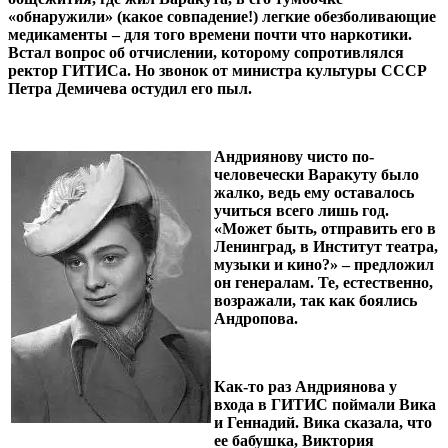
«обнаружили» (какое совпадение!) легкие обезболивающие
медикаменты – для того времени почти что наркотики.
Встал вопрос об отчислении, которому сопротивлялся
ректор ГИТИСа. Но звонок от министра культуры СССР
Петра Демичева остудил его пыл.
Андриянову чисто по-
человечески Варакуту было
жалко, ведь ему оставалось
учиться всего лишь год.
«Может быть, отправить его в
Ленинград, в Институт театра,
музыки и кино?» – предложил
он генералам. Те, естественно,
возражали, так как боялись
Андропова.
Как-то раз Андриянова у
входа в ГИТИС поймали Вика
и Геннадий. Вика сказала, что
ее бабушка, Виктория