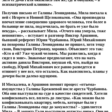
психиатрической клинике».
Получив письмо от Галины Леонидовны, Мила поехала к
ней с Игорем и Нонной Щелоковыми. «Она производила
впечатление совершенно здорового человека, тем более в
больнице не пила, подлечилась, но брать ее уже было
некуда», – рассказывает Мила. «Отчего она умерла, тоже
непонятно», – вступает в разговор Виктор Аршинов,
бывший референт Юрия Чурбанова. Юрий Михайлович
на похороны Галины Леонидовны не пришел, хотя тещу
свою, Викторию Петровну, хоронил. Объясняет это так:
«Кто я ей? Уже чужой человек. Мы развелись, когда я
сидел в зоне». Знакомые предполагают, что на мать
активно давила Виктория, внушая ей, что, выйдя на
свободу, Юрий Михайлович все равно разведется и
отнимет у нее все, что осталось. Как выяснилось, планы у
дочери были далеко идущими.
И Москалева, и Аршинов помнят процесс «отъема»
имущества у Галины Брежневой после ареста Чурбанова.
Оба они выступали на суде в качестве свидетелей. Хотели
конфисковать все, вплоть до люстры. «Как можно было
конфисковывать квартиру, мебель, которые были у
Галины Леонидовны еще до замужества? – удивляется
Мила. – В защиту Гали выступили артисты цирка. Они не