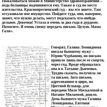
Пожаловаться можно в Министерство здравоохранения –
ведь больницы подчиняются ему. Также в суд по месту
жительства. Краснопресненский суд – вы его знаете. Там
отсуживали мое имущество. Пойдите туда, они, наверное,
знают, что нужно делать, могут подсказать что-нибудь
дельное. Девочки! Устала я очень за два года в дурдоме.
Помогите. Я очень спешу передать письмо. Целую. Мама
Галя».
Говорят, Галина Леонидовна
писала бывшему мужу –
Юрию Чурбанову, но письмо
пришло лишь после ее смерти,
через год. Вроде обращалась
она и к Татьяне Дьяченко.
Трудно сказать, получила ли
та письмо. Зато письмо,
адресованное в цирк, на
Цветной бульвар, для
передачи Миле Москалевой и
Наташе Милаевой, дошло.
Дочь бывшего мужа Галины
Леонидовны, Евгения