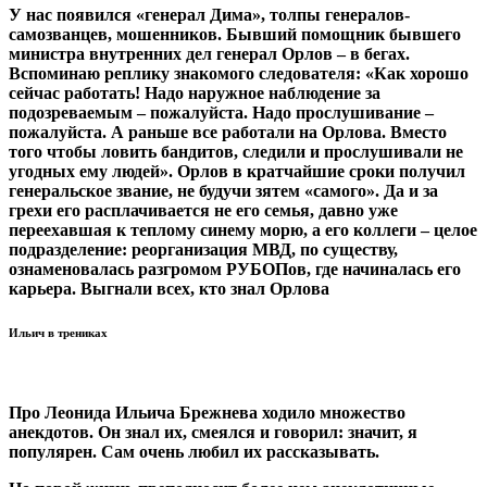
У нас появился «генерал Дима», толпы генералов-
самозванцев, мошенников. Бывший помощник бывшего
министра внутренних дел генерал Орлов – в бегах.
Вспоминаю реплику знакомого следователя: «Как хорошо
сейчас работать! Надо наружное наблюдение за
подозреваемым – пожалуйста. Надо прослушивание –
пожалуйста. А раньше все работали на Орлова. Вместо
того чтобы ловить бандитов, следили и прослушивали не
угодных ему людей». Орлов в кратчайшие сроки получил
генеральское звание, не будучи зятем «самого». Да и за
грехи его расплачивается не его семья, давно уже
переехавшая к теплому синему морю, а его коллеги – целое
подразделение: реорганизация МВД, по существу,
ознаменовалась разгромом РУБОПов, где начиналась его
карьера. Выгнали всех, кто знал Орлова
Ильич в трениках
Про Леонида Ильича Брежнева ходило множество
анекдотов. Он знал их, смеялся и говорил: значит, я
популярен. Сам очень любил их рассказывать.