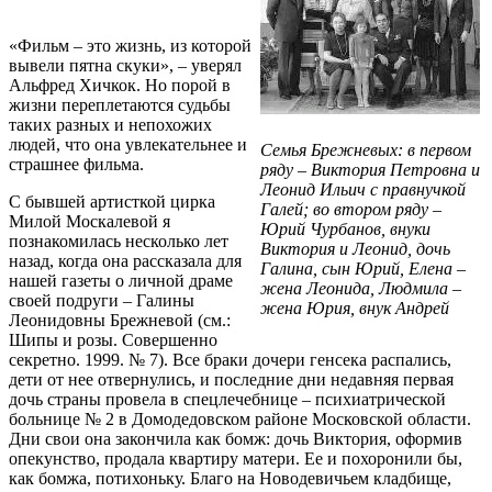
«Фильм – это жизнь, из которой
вывели пятна скуки», – уверял
Альфред Хичкок. Но порой в
жизни переплетаются судьбы
таких разных и непохожих
людей, что она увлекательнее и
Семья Брежневых: в первом
страшнее фильма.
ряду – Виктория Петровна и
Леонид Ильич с правнучкой
С бывшей артисткой цирка
Галей; во втором ряду –
Милой Москалевой я
Юрий Чурбанов, внуки
познакомилась несколько лет
Виктория и Леонид, дочь
назад, когда она рассказала для
Галина, сын Юрий, Елена –
нашей газеты о личной драме
жена Леонида, Людмила –
своей подруги – Галины
жена Юрия, внук Андрей
Леонидовны Брежневой (см.:
Шипы и розы. Совершенно
секретно. 1999. № 7). Все браки дочери генсека распались,
дети от нее отвернулись, и последние дни недавняя первая
дочь страны провела в спецлечебнице – психиатрической
больнице № 2 в Домодедовском районе Московской области.
Дни свои она закончила как бомж: дочь Виктория, оформив
опекунство, продала квартиру матери. Ее и похоронили бы,
как бомжа, потихоньку. Благо на Новодевичьем кладбище,