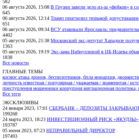
582
06 августа 2026, 15:08
В Грузии завели дело из-за «фейков» в с
645
06 августа 2026, 12:14
Трамп пригрозил тюрьмой допустившим 
651
06 августа 2026, 09:34
ВСУ атаковали Ярославль: предварител
4402
05 августа 2026, 21:38
Московский экс-депутат Харадизе получи
1363
05 августа 2026, 19:19
Экс-зама Набиуллиной в ЦБ Исаева объя
1838
Все новости
ГЛАВНЫЕ ТЕМЫ
космос
атака дронов, беспилотников, бпла
монархия, дворянств
личность известная / популярная / уважаемая / знаменитая / ис
преступления
мошенники
коррупция
миграционная политика,
Все теги
ЭКСКЛЮЗИВЫ
24 января 2023, 17:01
СБЕРБАНК – ДЕПОЗИТЫ ЗАКРЫВАЮ
199268
24 марта 2023, 18:23
ИНВЕСТИЦИОННЫЙ РИСК «ЯКУДЗЫ»
193787
05 июня 2023, 07:23
НЕПРАВИЛЬНЫЙ ДИРЕКТОР
197493