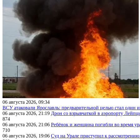
06 августа 2026, 09:34
ВСУ атаковали Ярославль: предварительной целью стал один
06 августа 2026, 21:19
Дрон со взрывчаткой в аэропорту Лейпци
874
06 августа 2026, 21:06
Ребёнок и женщина погибли во время ур
710
06 августа 2026, 19:06
Суд на Урале приступил к рассмотрени