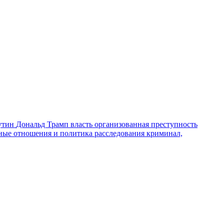
утин
Дональд Трамп
власть
организованная преступность
ные отношения и политика
расследования
криминал,