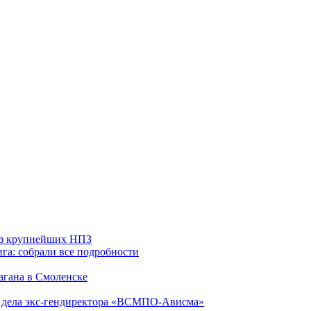
 из крупнейших НПЗ
га: собрали все подробности
агана в Смоленске
ю дела экс-гендиректора «ВСМПО-Ависма»