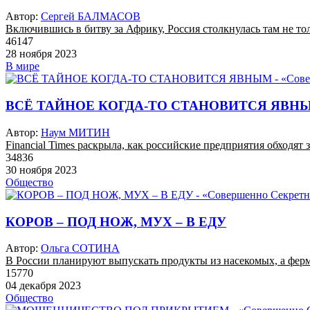
Автор:
Сергей БАЛМАСОВ
Включившись в битву за Африку, Россия столкнулась там не т
46147
28 ноября 2023
В мире
ВСЁ ТАЙНОЕ КОГДА-ТО СТАНОВИТСЯ ЯВН
Автор:
Наум МИТИН
Financial Times раскрыла, как российские предприятия обходя
34836
30 ноября 2023
Общество
КОРОВ – ПОД НОЖ, МУХ – В ЕДУ
Автор:
Ольга СОТИНА
В России планируют выпускать продукты из насекомых, а ферм
15770
04 декабря 2023
Общество