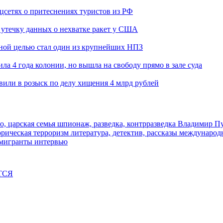
оцсетях о притеснениях туристов из РФ
утечку данных о нехватке ракет у США
ьной целью стал один из крупнейших НПЗ
ла 4 года колонии, но вышла на свободу прямо в зале суда
вили в розыск по делу хищения 4 млрд рублей
о, царская семья
шпионаж, разведка, контрразведка
Владимир П
торическая
терроризм
литература, детектив, рассказы
международ
 мигранты
интервью
ТСЯ