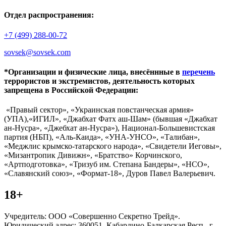
Отдел распространения:
+7 (499) 288-00-72
sovsek@sovsek.com
*Организации и физические лица, внесённные в
перечень
террористов и экстремистов, деятельность которых
запрещена в Российской Федерации:
«Правый сектор», «Украинская повстанческая армия»
(УПА),«ИГИЛ», «Джабхат Фатх аш-Шам» (бывшая «Джабхат
ан-Нусра», «Джебхат ан-Нусра»), Национал-Большевистская
партия (НБП), «Аль-Каида», «УНА-УНСО», «Талибан»,
«Меджлис крымско-татарского народа», «Свидетели Иеговы»,
«Мизантропик Дивижн», «Братство» Корчинского,
«Артподготовка», «Тризуб им. Степана Бандеры», «НСО»,
«Славянский союз», «Формат-18», Дуров Павел Валерьевич.
18+
Учредитель: ООО «Совершенно Секретно Трейд».
Юридический адрес: 360051, Кабардино-Балкарская Респ., г.