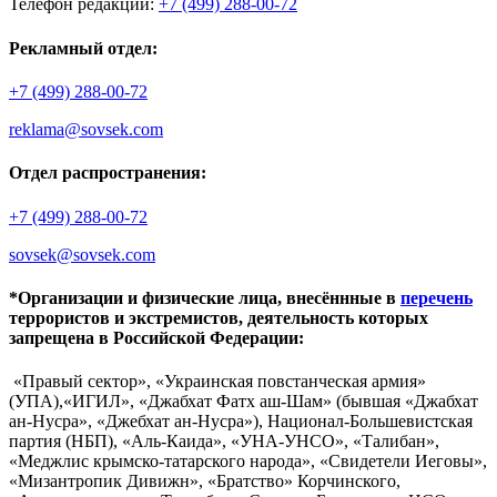
Телефон редакции:
+7 (499) 288-00-72
Рекламный отдел:
+7 (499) 288-00-72
reklama@sovsek.com
Отдел распространения:
+7 (499) 288-00-72
sovsek@sovsek.com
*Организации и физические лица, внесённные в
перечень
террористов и экстремистов, деятельность которых
запрещена в Российской Федерации:
«Правый сектор», «Украинская повстанческая армия»
(УПА),«ИГИЛ», «Джабхат Фатх аш-Шам» (бывшая «Джабхат
ан-Нусра», «Джебхат ан-Нусра»), Национал-Большевистская
партия (НБП), «Аль-Каида», «УНА-УНСО», «Талибан»,
«Меджлис крымско-татарского народа», «Свидетели Иеговы»,
«Мизантропик Дивижн», «Братство» Корчинского,