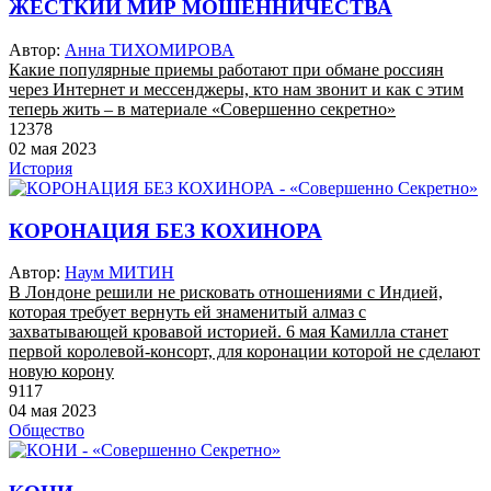
ЖЕСТКИЙ МИР МОШЕННИЧЕСТВА
Автор:
Анна ТИХОМИРОВА
Какие популярные приемы работают при обмане россиян
через Интернет и мессенджеры, кто нам звонит и как с этим
теперь жить – в материале «Совершенно секретно»
12378
02 мая 2023
История
КОРОНАЦИЯ БЕЗ КОХИНОРА
Автор:
Наум МИТИН
В Лондоне решили не рисковать отношениями с Индией,
которая требует вернуть ей знаменитый алмаз с
захватывающей кровавой историей. 6 мая Камилла станет
первой королевой-консорт, для коронации которой не сделают
новую корону
9117
04 мая 2023
Общество