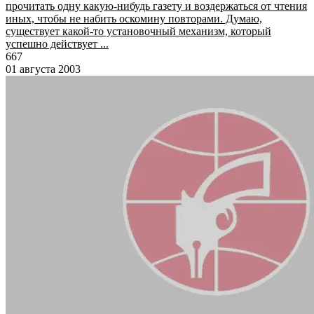
прочитать одну какую-нибудь газету и воздержаться от чтения
иных, чтобы не набить оскомину повторами. Думаю,
существует какой-то установочный механизм, который
успешно действует ...
667
01 августа 2003