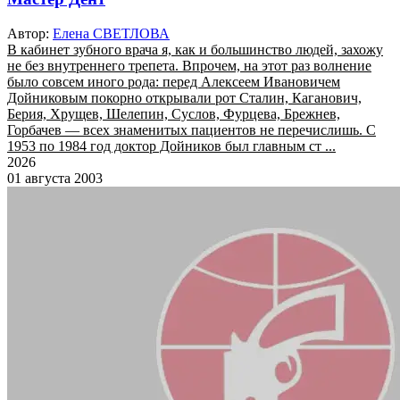
Автор:
Елена СВЕТЛОВА
В кабинет зубного врача я, как и большинство людей, захожу
не без внутреннего трепета. Впрочем, на этот раз волнение
было совсем иного рода: перед Алексеем Ивановичем
Дойниковым покорно открывали рот Сталин, Каганович,
Берия, Хрущев, Шелепин, Суслов, Фурцева, Брежнев,
Горбачев — всех знаменитых пациентов не перечислишь. С
1953 по 1984 год доктор Дойников был главным ст ...
2026
01 августа 2003