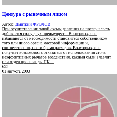
Цензура с рыночным лицом
Автор:
Дмитрий ФРОЛОВ
При осуществлении такой схемы давления на прессу власть
добивается сразу двух преимуществ. Во-первых, она
избавляется от необходимости становиться собственником
того или иного органа массовой информации и,
соответственно, нести бремя расходов. Во-вторых, она
получает возможность отказаться от использования столь
неэффективных рычагов воздействия, какими были Главлит
или отдел пропаганды ЦК ...
655
01 августа 2003