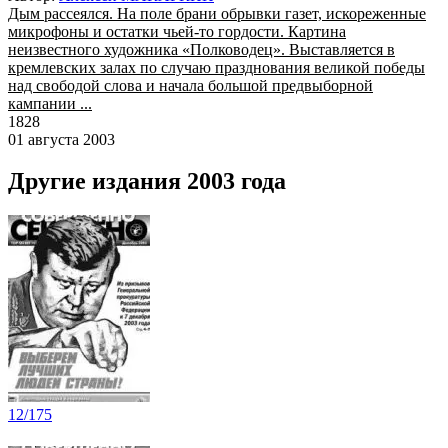
Дым рассеялся. На поле брани обрывки газет, искореженные
микрофоны и остатки чьей-то гордости. Картина
неизвестного художника «Полководец». Выставляется в
кремлевских залах по случаю празднования великой победы
над свободой слова и начала большой предвыборной
кампании ...
1828
01 августа 2003
Другие издания 2003 года
12/175