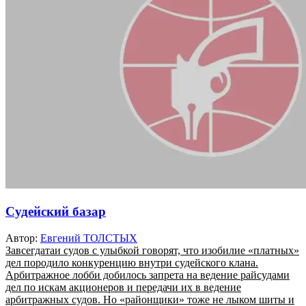
Судейский базар
Автор:
Евгений ТОЛСТЫХ
Завсегдатаи судов с улыбкой говорят, что изобилие «платных»
дел породило конкуренцию внутри судейского клана.
Арбитражное лобби добилось запрета на ведение райсудами
дел по искам акционеров и передачи их в ведение
арбитражных судов. Но «районщики» тоже не лыком шиты и