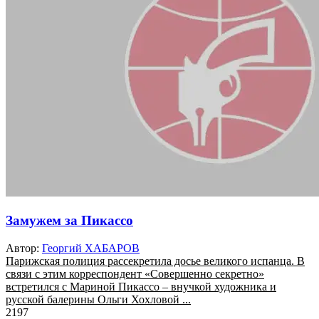
Замужем за Пикассо
Автор:
Георгий ХАБАРОВ
Парижская полиция рассекретила досье великого испанца. В
связи с этим корреспондент «Совершенно секретно»
встретился с Мариной Пикассо – внучкой художника и
русской балерины Ольги Хохловой ...
2197