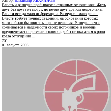
Автор:
Владимир АБАРИНОВ
Власть и разведка пребывают в странных отношениях. Жить
друг без друга не могут, но вечно друг другом недовольны.
Власти всегда мало информации. Разведке – мало денег.
Власть требует точных сведений, на основании которых
можно было бы принять верные решения. Разведка вечно
сомневается в надежности своих источников и вообще
предпочитает подстелить соломки, дабы не оказаться в роли
козла отпущения ...
751
01 августа 2003