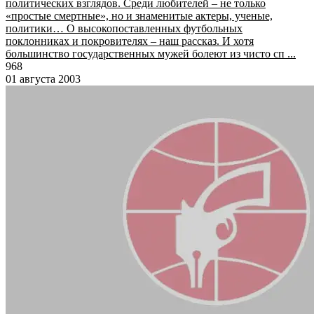
политических взглядов. Среди любителей – не только
«простые смертные», но и знаменитые актеры, ученые,
политики… О высокопоставленных футбольных
поклонниках и покровителях – наш рассказ. И хотя
большинство государственных мужей болеют из чисто сп ...
968
01 августа 2003