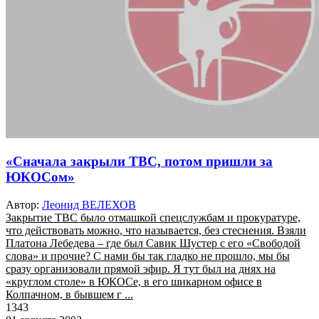
«Сначала закрыли ТВС, потом пришли за
ЮКОСом»
Автор:
Леонид ВЕЛЕХОВ
Закрытие ТВС было отмашкой спецслужбам и прокуратуре,
что действовать можно, что называется, без стеснения. Взяли
Платона Лебедева – где был Савик Шустер с его «Свободой
слова» и прочие? С нами бы так гладко не прошло, мы бы
сразу организовали прямой эфир. Я тут был на днях на
«круглом столе» в ЮКОСе, в его шикарном офисе в
Колпачном, в бывшем г ...
1343