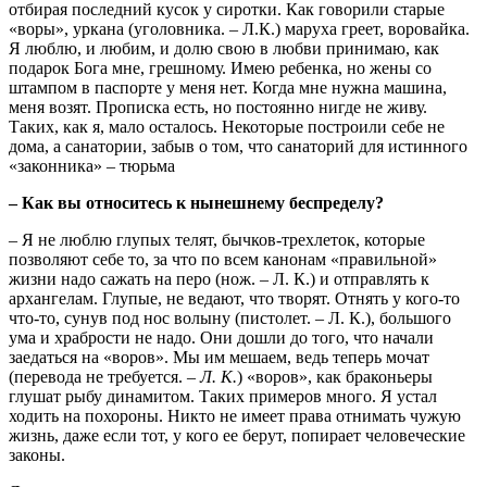
отбирая последний кусок у сиротки. Как говорили старые
«воры», уркана (уголовника. – Л.К.) маруха греет, воровайка.
Я люблю, и любим, и долю свою в любви принимаю, как
подарок Бога мне, грешному. Имею ребенка, но жены со
штампом в паспорте у меня нет. Когда мне нужна машина,
меня возят. Прописка есть, но постоянно нигде не живу.
Таких, как я, мало осталось. Некоторые построили себе не
дома, а санатории, забыв о том, что санаторий для истинного
«законника» – тюрьма
– Как вы относитесь к нынешнему беспределу?
– Я не люблю глупых телят, бычков-трехлеток, которые
позволяют себе то, за что по всем канонам «правильной»
жизни надо сажать на перо (нож. – Л. К.) и отправлять к
архангелам. Глупые, не ведают, что творят. Отнять у кого-то
что-то, сунув под нос волыну (пистолет. – Л. К.), большого
ума и храбрости не надо. Они дошли до того, что начали
заедаться на «воров». Мы им мешаем, ведь теперь мочат
(перевода не требуется. –
Л. К.
) «воров», как браконьеры
глушат рыбу динамитом. Таких примеров много. Я устал
ходить на похороны. Никто не имеет права отнимать чужую
жизнь, даже если тот, у кого ее берут, попирает человеческие
законы.