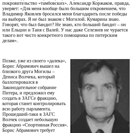
покровительство «тамбовских». Александр Коржаков, правда,
уверяет: «Для меня вообще было большим откровением, что
Владимир Яковлев бросился меня благодарить после победы
на выборах. Я не был знаком с Могилой. Кумарина знаю.
Говорят, что был бандит? Не знаю, кто больший бандит – он
или Ельцин и Таня с Валей. У нас даже Селезнев не чурается
такого вот чисто конкретного помощника по питерским
делам».
Позже, уже из своего «далека»,
Борис Абрамович вышел на
близкого друга Могилы –
Дениса Волчека, который
баллотировался в
Законодательное собрание
Питера, и предложил ему
создать в ЗАГСе фракцию,
которая станет контролировать
всю работу парламента.
Прошедший-таки в ЗАГС
Волчек создает небольшую
фракцию «Спортивная Россия».
Борис Абрамович требует