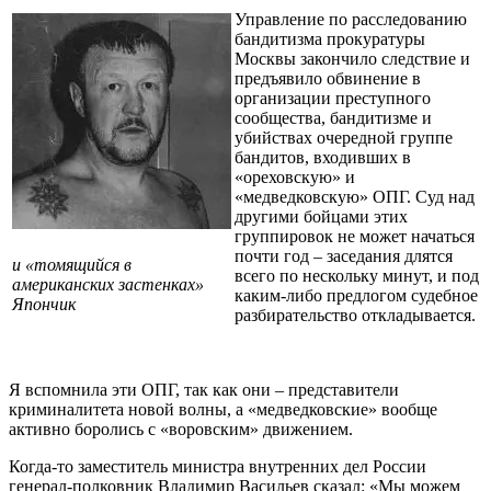
Управление по расследованию
бандитизма прокуратуры
Москвы закончило следствие и
предъявило обвинение в
организации преступного
сообщества, бандитизме и
убийствах очередной группе
бандитов, входивших в
«ореховскую» и
«медведковскую» ОПГ. Суд над
другими бойцами этих
группировок не может начаться
почти год – заседания длятся
и «томящийся в
всего по нескольку минут, и под
американских застенках»
каким-либо предлогом судебное
Япончик
разбирательство откладывается.
Я вспомнила эти ОПГ, так как они – представители
криминалитета новой волны, а «медведковские» вообще
активно боролись с «воровским» движением.
Когда-то заместитель министра внутренних дел России
генерал-полковник Владимир Васильев сказал: «Мы можем