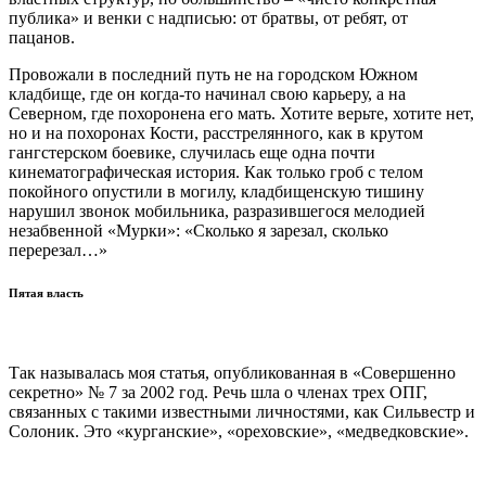
публика» и венки с надписью: от братвы, от ребят, от
пацанов.
Провожали в последний путь не на городском Южном
кладбище, где он когда-то начинал свою карьеру, а на
Северном, где похоронена его мать. Хотите верьте, хотите нет,
но и на похоронах Кости, расстрелянного, как в крутом
гангстерском боевике, случилась еще одна почти
кинематографическая история. Как только гроб с телом
покойного опустили в могилу, кладбищенскую тишину
нарушил звонок мобильника, разразившегося мелодией
незабвенной «Мурки»: «Сколько я зарезал, сколько
перерезал…»
Пятая власть
Так называлась моя статья, опубликованная в «Совершенно
секретно» № 7 за 2002 год. Речь шла о членах трех ОПГ,
связанных с такими известными личностями, как Сильвестр и
Солоник. Это «курганские», «ореховские», «медведковские».