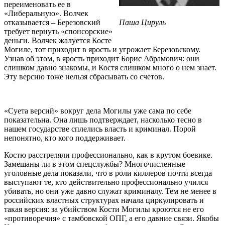
переименовать ее в
«Либеральную». Волчек
отказывается – Березовский
Паша Цируль
требует вернуть «спонсорские»
деньги. Волчек жалуется Косте
Могиле, тот приходит в ярость и угрожает Березовскому.
Узнав об этом, в ярость приходит Борис Абрамович: они
слишком давно знакомы, и Костя слишком много о нем знает.
Эту версию тоже нельзя сбрасывать со счетов.
«Суета версий» вокруг дела Могилы уже сама по себе
показательна. Она лишь подтверждает, насколько тесно в
нашем государстве сплелись власть и криминал. Порой
непонятно, кто кого поддерживает.
Костю расстреляли профессионально, как в крутом боевике.
Замешаны ли в этом спецслужбы? Многочисленные
уголовные дела показали, что в роли киллеров почти всегда
выступают те, кто действительно профессионально учился
убивать, но они уже давно служат криминалу. Тем не менее в
российских властных структурах начала циркулировать и
такая версия: за убийством Кости Могилы кроются не его
«противоречия» с тамбовской ОПГ, а его давние связи. Якобы