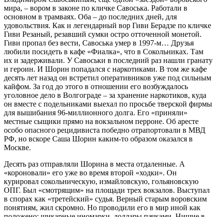
мира, – вором в законе по кличке Савоська. Работали в
основном в трамваях. Оба – до последних дней, для
удовольствия. Как и легендарный вор Гиви Берадзе по кличке
Гиви Резаный, резавший сумки остро отточенной монетой.
Гиви пропал без вести, Савоська умер в 1997-м… Друзья
любили посидеть в кафе «Фиалка», что в Сокольниках. Там
их и задерживали. У Савоськи в последний раз нашли гранату
и героин. И Шорин попадался с наркотиками. В том же кафе
десять лет назад он встретил оперативников уже под сильным
кайфом. За год до этого в отношении его возбуждалось
уголовное дело в Волгограде – за хранение наркотиков, куда
он вместе с подельниками выехал по просьбе тверской фирмы
для вышибания 96-миллионного долга. Его «приняли»
местные сыщики прямо на вокзальном перроне. Об аресте
особо опасного рецидивиста победно отрапортовали в МВД
РФ, но вскоре Саша Шорин каким-то образом оказался в
Москве.
Десять раз отправляли Шорина в места отдаленные. А
«короновали» его уже во время второй «ходки». Он
курировал сокольническую, измайловскую, гольяновскую
ОПГ. Был «смотрящим» на площади трех вокзалов. Выступал
в спорах как «третейский» судья. Верный старым воровским
понятиям, жил скромно. Но проводили его в мир иной как
положено: шикарные иномарки, доллары пачками. Нищие в