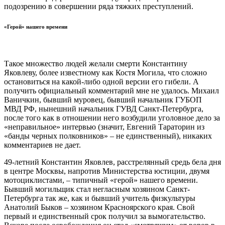
подозрению в совершении ряда тяжких преступлений.
«Герой» нашего времени
Такое множество людей желали смерти Константину
Яковлеву, более известному как Костя Могила, что сложно
остановиться на какой-либо одной версии его гибели. А
получить официальный комментарий мне не удалось. Михаил
Ваничкин, бывший муровец, бывший начальник ГУБОП
МВД РФ, нынешний начальник ГУВД Санкт-Петербурга,
после того как в отношении него возбудили уголовное дело за
«неправильное» интервью (значит, Евгений Тараторин из
«банды черных полковников» – не единственный), никаких
комментариев не дает.
49-летний Константин Яковлев, расстрелянный средь бела дня
в центре Москвы, напротив Министерства юстиции, двумя
мотоциклистами, – типичный «герой» нашего времени.
Бывший могильщик стал негласным хозяином Санкт-
Петербурга так же, как и бывший учитель физкультуры
Анатолий Быков – хозяином Красноярского края. Свой
первый и единственный срок получил за вымогательство.