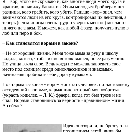
Я – вор, этого не скрываю и, как многие люди моего круга и
«ранга», ненавижу бандитов. Этим молодым бройлерам нет
разницы, кого грабить, кого убить. Раньше «вор» знал, чем
занимаются люди из его круга, контролировал их действия, а
теперь (в чем иногда очень трудно уверить ментов) мы часто
ничего не знаем. И можем, как любой фраер, получить пулю в
лоб или перо в бок.
– Как становятся ворами в законе?
– Не от хорошей жизни. Меня тоже мама за руку в школу
водила, хотела, чтобы из меня толк вышел, по ее разумению.
Но улица взяла свое. Ведь когда не можешь завоевать свое
место под солнцем среди одноклассников и знакомых,
начинаешь пробивать себе дорогу кулаками.
По старым «законам» вором мог стать человек, по-настоящему
отсидевший в тюрьме, карманник, который мог «обрить»
(украсть кошелек. – Л. К.) фраера, когда тот был трезв и не
спал. Ворами становились за верность «правильной» жизни.
А сейчас?
Идею опозорили, не брезгуют и
похищением детей, лишь бы