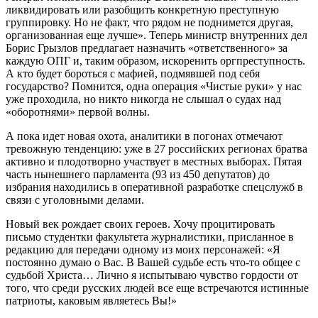
ликвидировать или разобщить конкретную преступную
группировку. Но не факт, что рядом не поднимется другая,
организованная еще лучше». Теперь министр внутренних дел
Борис Грызлов предлагает назначить «ответственного» за
каждую ОПГ и, таким образом, искоренить оргпреступность.
А кто будет бороться с мафией, подмявшей под себя
государство? Помнится, одна операция «Чистые руки» у нас
уже проходила, но никто никогда не слышал о судах над
«оборотнями» первой волны.
А пока идет новая охота, аналитики в погонах отмечают
тревожную тенденцию: уже в 27 российских регионах братва
активно и плодотворно участвует в местных выборах. Пятая
часть нынешнего парламента (93 из 450 депутатов) до
избрания находились в оперативной разработке спецслужб в
связи с уголовными делами.
Новый век рождает своих героев. Хочу процитировать
письмо студентки факультета журналистики, присланное в
редакцию для передачи одному из моих персонажей: «Я
постоянно думаю о Вас. В Вашей судьбе есть что-то общее с
судьбой Христа… Лично я испытываю чувство гордости от
того, что среди русских людей все еще встречаются истинные
патриоты, каковым являетесь Вы!»