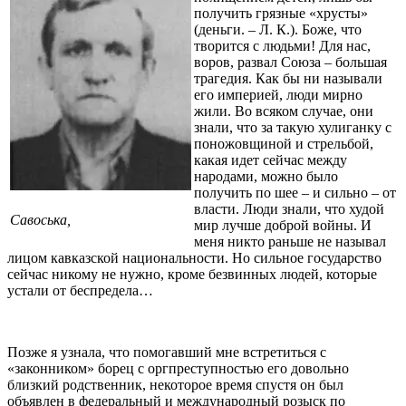
получить грязные «хрусты»
(деньги. – Л. К.). Боже, что
творится с людьми! Для нас,
воров, развал Союза – большая
трагедия. Как бы ни называли
его империей, люди мирно
жили. Во всяком случае, они
знали, что за такую хулиганку с
поножовщиной и стрельбой,
какая идет сейчас между
народами, можно было
получить по шее – и сильно – от
власти. Люди знали, что худой
Савоська,
мир лучше доброй войны. И
меня никто раньше не называл
лицом кавказской национальности. Но сильное государство
сейчас никому не нужно, кроме безвинных людей, которые
устали от беспредела…
Позже я узнала, что помогавший мне встретиться с
«законником» борец с оргпреступностью его довольно
близкий родственник, некоторое время спустя он был
объявлен в федеральный и международный розыск по