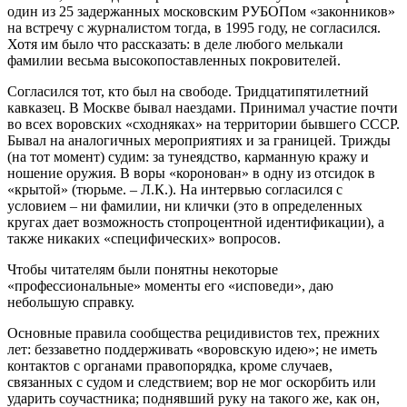
один из 25 задержанных московским РУБОПом «законников»
на встречу с журналистом тогда, в 1995 году, не согласился.
Хотя им было что рассказать: в деле любого мелькали
фамилии весьма высокопоставленных покровителей.
Согласился тот, кто был на свободе. Тридцатипятилетний
кавказец. В Москве бывал наездами. Принимал участие почти
во всех воровских «сходняках» на территории бывшего СССР.
Бывал на аналогичных мероприятиях и за границей. Трижды
(на тот момент) судим: за тунеядство, карманную кражу и
ношение оружия. В воры «коронован» в одну из отсидок в
«крытой» (тюрьме. – Л.К.). На интервью согласился с
условием – ни фамилии, ни клички (это в определенных
кругах дает возможность стопроцентной идентификации), а
также никаких «специфических» вопросов.
Чтобы читателям были понятны некоторые
«профессиональные» моменты его «исповеди», даю
небольшую справку.
Основные правила сообщества рецидивистов тех, прежних
лет: беззаветно поддерживать «воровскую идею»; не иметь
контактов с органами правопорядка, кроме случаев,
связанных с судом и следствием; вор не мог оскорбить или
ударить соучастника; поднявший руку на такого же, как он,