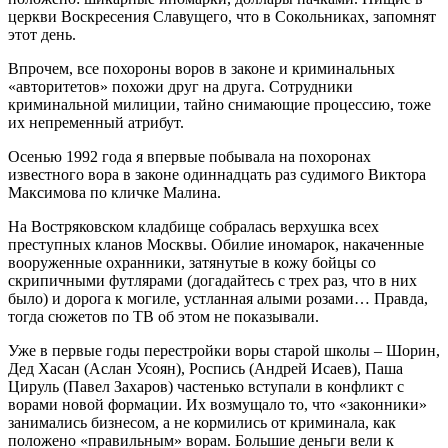
церкви Воскресения Славущего, что в Сокольниках, запомнят
этот день.
Впрочем, все похороны воров в законе и криминальных
«авторитетов» похожи друг на друга. Сотрудники
криминальной милиции, тайно снимающие процессию, тоже
их непременный атрибут.
Осенью 1992 года я впервые побывала на похоронах
известного вора в законе одиннадцать раз судимого Виктора
Максимова по кличке Малина.
На Востряковском кладбище собралась верхушка всех
преступных кланов Москвы. Обилие иномарок, накаченные
вооруженные охранники, затянутые в кожу бойцы со
скрипичными футлярами (догадайтесь с трех раз, что в них
было) и дорога к могиле, устланная алыми розами… Правда,
тогда сюжетов по ТВ об этом не показывали.
Уже в первые годы перестройки воры старой школы – Шорин,
Дед Хасан (Аслан Усоян), Роспись (Андрей Исаев), Паша
Цируль (Павел Захаров) частенько вступали в конфликт с
ворами новой формации. Их возмущало то, что «законники»
занимались бизнесом, а не кормились от криминала, как
положено «правильным» ворам. Большие деньги вели к