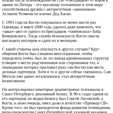
Вскоре после освобождения он стал «смотрящим» от воров в
законе по Питеру – его высокому положению в этом мире
способствовала дружба с авторитетным «законником»
Асланом Усояном по кличке Дед Хасан.
С 1993 года на Костю покушались не менее шести раз.
Однажды, в марте 2000 года, удалось даже выяснить, что
«заказ» шел от одного из бригадиров «тамбовских» Боба
Кемеровского. Тогда служба безопасности Кости смогла
выследить киллеров и сдать их в милицию.
С какой стороны шла опасность в других случаях? Круг
общения Кости был слишком многогранным, чтобы
определить точно, был ли это выпад криминальных структур
(говорят о мести родственников или сторонников тех, к
ликвидации которых приложил руку сам Костя) или месть
деловых партнеров. Хотя и то и другое сейчас смешалось. Сам
Могила уже давно легализовался, стал авторитетным
бизнесменом
Он контролировал некоторые дециметровые телеканалы в
Санкт-Петербурге, рекламный бизнес. В 90-х годах одним из
его партнеров по медиа-бизнесу был Сергей Лисовский, а
Костя, в свою очередь, имел долю в агентстве «Премьер СВ».
Кроме того, он был президентом фонда развития телевидения,
вице-президентом Санкт-Петербургской духовной академии.