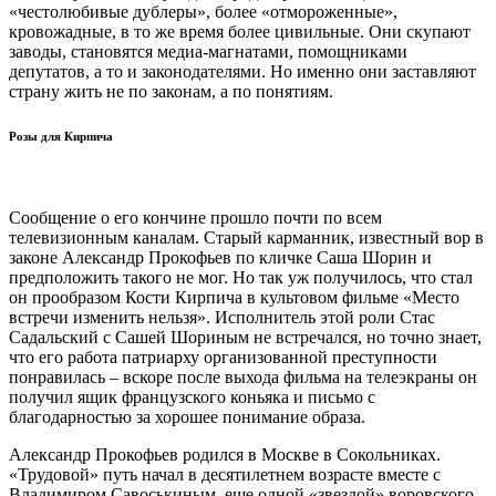
«честолюбивые дублеры», более «отмороженные»,
кровожадные, в то же время более цивильные. Они скупают
заводы, становятся медиа-магнатами, помощниками
депутатов, а то и законодателями. Но именно они заставляют
страну жить не по законам, а по понятиям.
Розы для Кирпича
Сообщение о его кончине прошло почти по всем
телевизионным каналам. Старый карманник, известный вор в
законе Александр Прокофьев по кличке Саша Шорин и
предположить такого не мог. Но так уж получилось, что стал
он прообразом Кости Кирпича в культовом фильме «Место
встречи изменить нельзя». Исполнитель этой роли Стас
Садальский с Сашей Шориным не встречался, но точно знает,
что его работа патриарху организованной преступности
понравилась – вскоре после выхода фильма на телеэкраны он
получил ящик французского коньяка и письмо с
благодарностью за хорошее понимание образа.
Александр Прокофьев родился в Москве в Сокольниках.
«Трудовой» путь начал в десятилетнем возрасте вместе с
Владимиром Савоськиным, еще одной «звездой» воровского