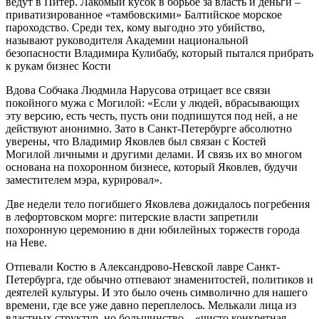
ведут в Питер. Лакомый кусок в борьбе за власть и деньги –
приватизированное «тамбовскими» Балтийское морское
пароходство. Среди тех, кому выгодно это убийство,
называют руководителя Академии национальной
безопасности Владимира Кулибабу, который пытался прибрать
к рукам бизнес Кости
Вдова Собчака Людмила Нарусова отрицает все связи
покойного мужа с Могилой: «Если у людей, вбрасывающих
эту версию, есть честь, пусть они подпишутся под ней, а не
действуют анонимно. Зато в Санкт-Петербурге абсолютно
уверены, что Владимир Яковлев был связан с Костей
Могилой личными и другими делами. И связь их во многом
основана на похоронном бизнесе, который Яковлев, будучи
заместителем мэра, курировал».
Две недели тело погибшего Яковлева дожидалось погребения
в лефортовском морге: питерские власти запретили
похоронную церемонию в дни юбилейных торжеств города
на Неве.
Отпевали Костю в Александрово-Невской лавре Санкт-
Петербурга, где обычно отпевают знаменитостей, политиков и
деятелей культуры. И это было очень символично для нашего
времени, где все уже давно переплелось. Мелькали лица из
властных структур, но большинство – «чисто конкретная