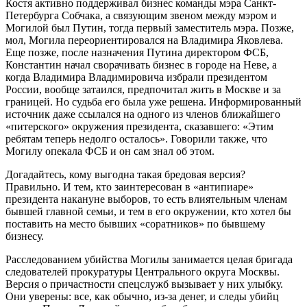
Костя активно поддерживал бизнес команды мэра Санкт-
Петербурга Собчака, а связующим звеном между мэром и
Могилой был Путин, тогда первый заместитель мэра. Позже,
мол, Могила переориентировался на Владимира Яковлева.
Еще позже, после назначения Путина директором ФСБ,
Константин начал сворачивать бизнес в городе на Неве, а
когда Владимира Владимировича избрали президентом
России, вообще затаился, предпочитал жить в Москве и за
границей. Но судьба его была уже решена. Информированный
источник даже ссылался на одного из членов ближайшего
«питерского» окружения президента, сказавшего: «Этим
ребятам теперь недолго осталось». Говорили также, что
Могилу опекала ФСБ и он сам знал об этом.
Догадайтесь, кому выгодна такая бредовая версия?
Правильно. И тем, кто заинтересован в «антипиаре»
президента накануне выборов, то есть влиятельным членам
бывшей главной семьи, и тем в его окружении, кто хотел бы
поставить на место бывших «соратников» по бывшему
бизнесу.
Расследованием убийства Могилы занимается целая бригада
следователей прокуратуры Центрального округа Москвы.
Версия о причастности спецслужб вызывает у них улыбку.
Они уверены: все, как обычно, из-за денег, и следы убийц