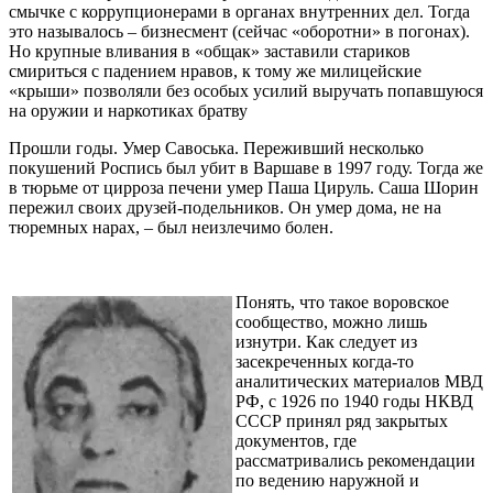
смычке с коррупционерами в органах внутренних дел. Тогда
это называлось – бизнесмент (сейчас «оборотни» в погонах).
Но крупные вливания в «общак» заставили стариков
смириться с падением нравов, к тому же милицейские
«крыши» позволяли без особых усилий выручать попавшуюся
на оружии и наркотиках братву
Прошли годы. Умер Савоська. Переживший несколько
покушений Роспись был убит в Варшаве в 1997 году. Тогда же
в тюрьме от цирроза печени умер Паша Цируль. Саша Шорин
пережил своих друзей-подельников. Он умер дома, не на
тюремных нарах, – был неизлечимо болен.
Понять, что такое воровское
сообщество, можно лишь
изнутри. Как следует из
засекреченных когда-то
аналитических материалов МВД
РФ, с 1926 по 1940 годы НКВД
СССР принял ряд закрытых
документов, где
рассматривались рекомендации
по ведению наружной и