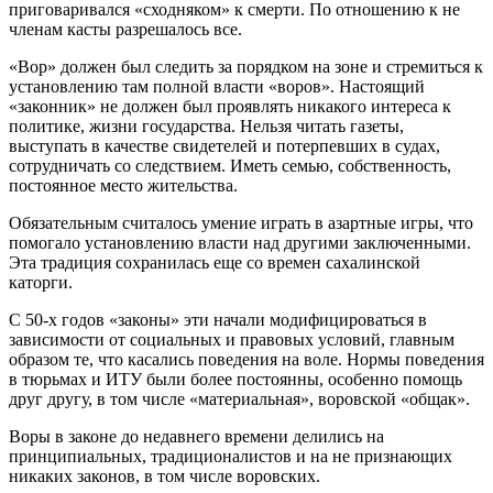
приговаривался «сходняком» к смерти. По отношению к не
членам касты разрешалось все.
«Вор» должен был следить за порядком на зоне и стремиться к
установлению там полной власти «воров». Настоящий
«законник» не должен был проявлять никакого интереса к
политике, жизни государства. Нельзя читать газеты,
выступать в качестве свидетелей и потерпевших в судах,
сотрудничать со следствием. Иметь семью, собственность,
постоянное место жительства.
Обязательным считалось умение играть в азартные игры, что
помогало установлению власти над другими заключенными.
Эта традиция сохранилась еще со времен сахалинской
каторги.
С 50-х годов «законы» эти начали модифицироваться в
зависимости от социальных и правовых условий, главным
образом те, что касались поведения на воле. Нормы поведения
в тюрьмах и ИТУ были более постоянны, особенно помощь
друг другу, в том числе «материальная», воровской «общак».
Воры в законе до недавнего времени делились на
принципиальных, традиционалистов и на не признающих
никаких законов, в том числе воровских.