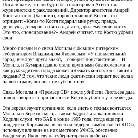
Писали даже, что он будто бы спонсировал Агентство
журналистских расследований. Директор агентства Андрей
Константинов (Баконин), хорошо знавший Костю, это
отрицает: «Когда-то Костя подарил мне ручку, правда,
дорогую, долларов за пятьсот, а я подарил ему свою книгу.
Это что, спонсирование?» Андрей считает, что Костю убрали
свои.
Много писали и о связи Могилы с бывшим питерским
губернатором Владимиром Яковлевым. «У нас маленький
город, все друг друга знают, – говорит Константинов. – И
Могила, и Кумарин давно стали крупными бизнесменами, а
как руководитель города может избежать контактов с такими
людьми? В том, что такие люди фактически вершат все дела в
нашей стране, виноват не губернатор».
Связь Могилы и «Премьер СВ» после убийства Листьева дала
повод говорить о причастности Кости к убийству телезвезды.
Эта версия звучит органично, если знать о тесных контактах
Могилы и Березовского, а также Бадри Патаркацишвили.
Ходили слухи, что БАБ в конце 1995 года, тогда еще при
поддержке Коржакова, вышел на лидеров тамбовского ОПС и,
используя влияние на них местного УФСБ, обеспечил
Владимиру Яковлеву на губернаторских выборах