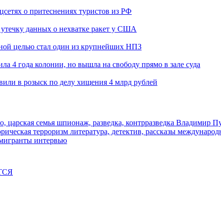
оцсетях о притеснениях туристов из РФ
утечку данных о нехватке ракет у США
ьной целью стал один из крупнейших НПЗ
ла 4 года колонии, но вышла на свободу прямо в зале суда
вили в розыск по делу хищения 4 млрд рублей
о, царская семья
шпионаж, разведка, контрразведка
Владимир П
торическая
терроризм
литература, детектив, рассказы
международ
 мигранты
интервью
ТСЯ