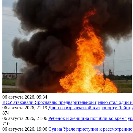
06 августа 2026, 09:34
ВСУ атаковали Ярославль: предварительной целью стал один
06 августа 2026, 21:19
Дрон со взрывчаткой в аэропорту Лейпци
874
06 августа 2026, 21:06
Ребёнок и женщина погибли во время ур
710
06 августа 2026, 19:06
Суд на Урале приступил к рассмотрени