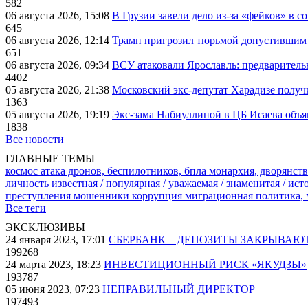
582
06 августа 2026, 15:08
В Грузии завели дело из-за «фейков» в с
645
06 августа 2026, 12:14
Трамп пригрозил тюрьмой допустившим 
651
06 августа 2026, 09:34
ВСУ атаковали Ярославль: предварител
4402
05 августа 2026, 21:38
Московский экс-депутат Харадизе получи
1363
05 августа 2026, 19:19
Экс-зама Набиуллиной в ЦБ Исаева объя
1838
Все новости
ГЛАВНЫЕ ТЕМЫ
космос
атака дронов, беспилотников, бпла
монархия, дворянств
личность известная / популярная / уважаемая / знаменитая / ис
преступления
мошенники
коррупция
миграционная политика,
Все теги
ЭКСКЛЮЗИВЫ
24 января 2023, 17:01
СБЕРБАНК – ДЕПОЗИТЫ ЗАКРЫВАЮ
199268
24 марта 2023, 18:23
ИНВЕСТИЦИОННЫЙ РИСК «ЯКУДЗЫ»
193787
05 июня 2023, 07:23
НЕПРАВИЛЬНЫЙ ДИРЕКТОР
197493