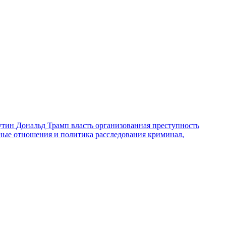
утин
Дональд Трамп
власть
организованная преступность
ные отношения и политика
расследования
криминал,