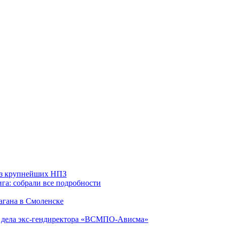
 из крупнейших НПЗ
га: собрали все подробности
агана в Смоленске
ю дела экс-гендиректора «ВСМПО-Ависма»