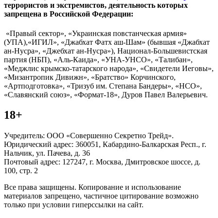
террористов и экстремистов, деятельность которых
запрещена в Российской Федерации:
«Правый сектор», «Украинская повстанческая армия»
(УПА),«ИГИЛ», «Джабхат Фатх аш-Шам» (бывшая «Джабхат
ан-Нусра», «Джебхат ан-Нусра»), Национал-Большевистская
партия (НБП), «Аль-Каида», «УНА-УНСО», «Талибан»,
«Меджлис крымско-татарского народа», «Свидетели Иеговы»,
«Мизантропик Дивижн», «Братство» Корчинского,
«Артподготовка», «Тризуб им. Степана Бандеры», «НСО»,
«Славянский союз», «Формат-18», Дуров Павел Валерьевич.
18+
Учредитель: ООО «Совершенно Секретно Трейд».
Юридический адрес: 360051, Кабардино-Балкарская Респ., г.
Нальчик, ул. Пачева, д. 36
Почтовый адрес: 127247, г. Москва, Дмитровское шоссе, д.
100, стр. 2
Все права защищены. Копирование и использование
материалов запрещено, частичное цитирование возможно
только при условии гиперссылки на сайт.