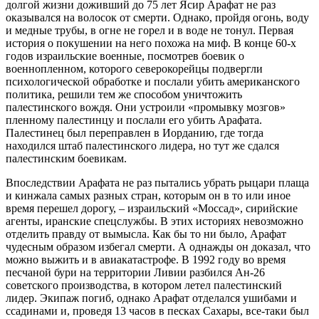
долгой жизни доживший до 75 лет Ясир Арафат не раз
оказывался на волосок от смерти. Однако, пройдя огонь, воду
и медные трубы, в огне не горел и в воде не тонул. Первая
история о покушении на него похожа на миф. В конце 60-х
годов израильские военные, посмотрев боевик о
военнопленном, которого северокорейцы подвергли
психологической обработке и послали убить американского
политика, решили тем же способом уничтожить
палестинского вождя. Они устроили «промывку мозгов»
пленному палестинцу и послали его убить Арафата.
Палестинец был переправлен в Иорданию, где тогда
находился штаб палестинского лидера, но тут же сдался
палестинским боевикам.
Впоследствии Арафата не раз пытались убрать рыцари плаща
и кинжала самых разных стран, которым он в то или иное
время перешел дорогу, – израильский «Моссад», сирийские
агенты, иранские спецслужбы. В этих историях невозможно
отделить правду от вымысла. Как бы то ни было, Арафат
чудесным образом избегал смерти. А однажды он доказал, что
можно выжить и в авиакатастрофе. В 1992 году во время
песчаной бури на территории Ливии разбился Ан-26
советского производства, в котором летел палестинский
лидер. Экипаж погиб, однако Арафат отделался ушибами и
ссадинами и, проведя 13 часов в песках Сахары, все-таки был