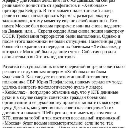
Арафату диктовали действия того же Дамаска, на сей раз
решившего почистить от арафатистов и «Хезболлах»
пригороды Бейрута. В этот момент палестинский лидер
решил снова шантажировать Кремль, разыграв «карту
заложников», к тому моменту еще не освобожденных. Его
намек Москве был весьма прозрачен: или вы снова надавите
на Дамаск, или… Скрепя сердце Асад снова пошел навстречу
СССР. Требования террористов были выполнены. Однако и
после этого заложники не были отпущены. Палестинцы для
большей сохранности передали их боевикам «Хезболлах», у
которых с Москвой были давние счеты. События грозили
окончательно выйти из-под контроля.
Развязка наступила лишь после очередной встречи советского
резидента с духовным лидером «Хезболлах» шейхом
Фадляллой. Как следует из воспоминаний отставного
полковника СВР Юрия Перфильева, нашему резиденту тогда
удалось выиграть психологическую дуэль у лидера
«Хезболлах», популярно объяснив ему, что у КГБ длинные
руки и в случае смерти советских граждан боевикам
организации и ее руководству придется заплатить высокую
цену. Дескать, могущественная советская спецслужба их
достанет и накажет. Шейх решил, что иметь врагом еще и
КГБ, когда за тобой и так охотится всесильный израильский
«Моссад» будет весьма неосмотрительно: если не те, так