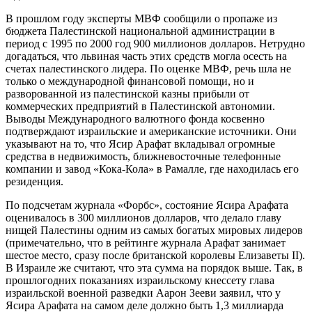
В прошлом году эксперты МВФ сообщили о пропаже из
бюджета Палестинской национальной администрации в
период с 1995 по 2000 год 900 миллионов долларов. Нетрудно
догадаться, что львиная часть этих средств могла осесть на
счетах палестинского лидера. По оценке МВФ, речь шла не
только о международной финансовой помощи, но и
разворованной из палестинской казны прибыли от
коммерческих предприятий в Палестинской автономии.
Выводы Международного валютного фонда косвенно
подтверждают израильские и американские источники. Они
указывают на то, что Ясир Арафат вкладывал огромные
средства в недвижимость, ближневосточные телефонные
компании и завод «Кока-Кола» в Рамалле, где находилась его
резиденция.
По подсчетам журнала «Форбс», состояние Ясира Арафата
оценивалось в 300 миллионов долларов, что делало главу
нищей Палестины одним из самых богатых мировых лидеров
(примечательно, что в рейтинге журнала Арафат занимает
шестое место, сразу после британской королевы Елизаветы II).
В Израиле же считают, что эта сумма на порядок выше. Так, в
прошлогодних показаниях израильскому кнессету глава
израильской военной разведки Аарон Зееви заявил, что у
Ясира Арафата на самом деле должно быть 1,3 миллиарда