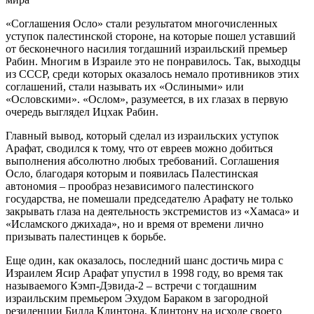
«Соглашения Осло» стали результатом многочисленных
уступок палестинской стороне, на которые пошел уставший
от бесконечного насилия тогдашний израильский премьер
Рабин. Многим в Израиле это не понравилось. Так, выходцы
из СССР, среди которых оказалось немало противников этих
соглашений, стали называть их «Ослиными» или
«Ословскими». «Ослом», разумеется, в их глазах в первую
очередь выглядел Ицхак Рабин.
Главный вывод, который сделал из израильских уступок
Арафат, сводился к тому, что от евреев можно добиться
выполнения абсолютно любых требований. Соглашения
Осло, благодаря которым и появилась Палестинская
автономия – прообраз независимого палестинского
государства, не помешали председателю Арафату не только
закрывать глаза на деятельность экстремистов из «Хамаса» и
«Исламского джихада», но и время от времени лично
призывать палестинцев к борьбе.
Еще один, как оказалось, последний шанс достичь мира с
Израилем Ясир Арафат упустил в 1998 году, во время так
называемого Кэмп-Дэвида-2 – встречи с тогдашним
израильским премьером Эхудом Бараком в загородной
резиденции Билла Клинтона. Клинтону на исходе своего