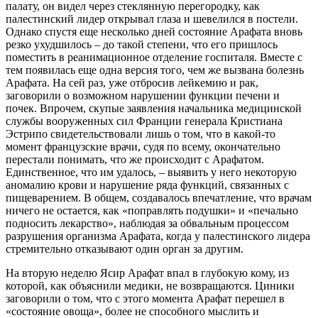
палату, он видел через стеклянную перегородку, как
палестинский лидер открывал глаза и шевелился в постели.
Однако спустя еще несколько дней состояние Арафата вновь
резко ухудшилось – до такой степени, что его пришлось
поместить в реанимационное отделение госпиталя. Вместе с
тем появилась еще одна версия того, чем же вызвана болезнь
Арафата. На сей раз, уже отбросив лейкемию и рак,
заговорили о возможном нарушении функции печени и
почек. Впрочем, скупые заявления начальника медицинской
службы вооруженных сил Франции генерала Кристиана
Эстрипо свидетельствовали лишь о том, что в какой-то
момент французские врачи, судя по всему, окончательно
перестали понимать, что же происходит с Арафатом.
Единственное, что им удалось, – выявить у него некоторую
аномалию крови и нарушение ряда функций, связанных с
пищеварением. В общем, создавалось впечатление, что врачам
ничего не остается, как «поправлять подушки» и «печально
подносить лекарство», наблюдая за обвальным процессом
разрушения организма Арафата, когда у палестинского лидера
стремительно отказывают один орган за другим.
На вторую неделю Ясир Арафат впал в глубокую кому, из
которой, как объяснили медики, не возвращаются. Циники
заговорили о том, что с этого момента Арафат перешел в
«состояние овоща», более не способного мыслить и