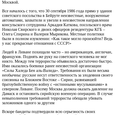
Москвой.
Все началось с того, что 30 сентября 1986 года прямо у здания
советского посольства в Бейруте неизвестные, вооруженные
автоматами, захватили и увезли в неизвестном направлении
консульского сотрудника Аркадия Каткова, посольского врача
Николая Свирского и двоих офицеров резидентуры КГБ –
Олега Спирина и Валерия Мырикова. Местные политики
были в полном изумлении: «Как такое могло произойти? Ведь
у нас прекрасные отношения с СССР!»
Людей в Ливане похищали часто – но американцев, англичан,
французов. Поднять же руку на советского человека не мог
никто. Между тем террористы объявились достаточно быстро.
Ими оказались боевики ранее неизвестной организации
«Силы Халеда Бен аль-Валида». Требования их были весьма
необычны: русские несут ответственность за злодеяния своего
союзника на Ближнем Востоке – Сирии, развязавшей
братоубийственную войну с «истинными мусульманами» в
северном Ливане. Посему Москва должна оказать давление на
Дамаск и остановить сирийскую военную операцию. В случае
невыполнения требований террористы обещали убивать
заложников одного за другим
Вскоре бандиты подтвердили всю серьезность своих