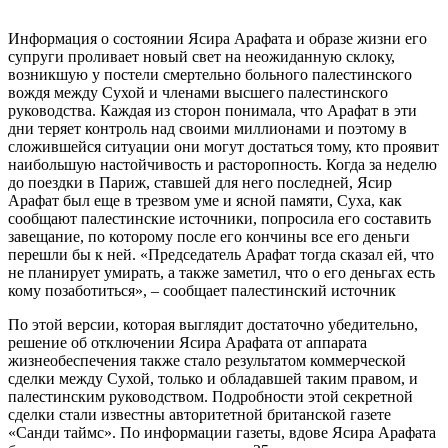
Информация о состоянии Ясира Арафата и образе жизни его
супруги проливает новый свет на неожиданную склоку,
возникшую у постели смертельно больного палестинского
вождя между Сухой и членами высшего палестинского
руководства. Каждая из сторон понимала, что Арафат в эти
дни теряет контроль над своими миллионами и поэтому в
сложившейся ситуации они могут достаться тому, кто проявит
наибольшую настойчивость и расторопность. Когда за неделю
до поездки в Париж, ставшей для него последней, Ясир
Арафат был еще в трезвом уме и ясной памяти, Суха, как
сообщают палестинские источники, попросила его составить
завещание, по которому после его кончины все его деньги
перешли бы к ней. «Председатель Арафат тогда сказал ей, что
не планирует умирать, а также заметил, что о его деньгах есть
кому позаботиться», – сообщает палестинский источник
По этой версии, которая выглядит достаточно убедительно,
решение об отключении Ясира Арафата от аппарата
жизнеобеспечения также стало результатом коммерческой
сделки между Сухой, только и обладавшей таким правом, и
палестинским руководством. Подробности этой секретной
сделки стали известны авторитетной британской газете
«Санди таймс». По информации газеты, вдове Ясира Арафата