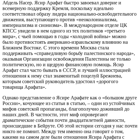
Абдель Насер. Ясир Арафат быстро завоевал доверие и
всемерную поддержку Кремля, поскольку идеально
соответствовал образу лидера национально-освободительного
движения, выступающего против «неоколониализма,
империализма и сионизма». В международном отделе ЦК
КПСС увидели в нем одного из тех политиков «третьего
мира», с чьей помощью в годы «холодной войны» можно
было противостоять американо-израильскому влиянию на
Ближнем Востоке. С этого времени Москва стала
поддерживать «справедливую борьбу палестинского народа»,
оказывая Организации освобождения Палестины не только
политическую, но и щедрую финансовую помощь. Ясир
Арафат стал часто бывать в СССР, и лучшей иллюстрацией
отношения к нему стал знаменитый поцелуй Брежнева,
которым советский руководитель удостоил «дорогого
товарища Арафата».
Однако представление о Ясире Арафате как о «большом друге
России», кочующее из статьи в статью, – один из устойчивых
мифов советской пропаганды, благополучно доживший до
наших дней. В частности, этот миф опровергают
драматические события почти двадцатилетней давности,
происшедшие в Бейруте. Об этой истории сегодня у нас почти
никто не помнит. Между тем именно она говорит о том,
какими на самом деле были отношения Ясира Арафата с