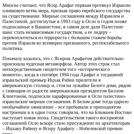
Многие считают, что Ясир Арафат первым протянул Израилю
оливковую ветвь мира, признав право еврейского государства
на существование. Мирные соглашения между Израилем и
Палестиной, достигнутые в 1993 году в Осло и годом позже
подписанные в Вашингтоне, в самом деле дали Палестине
шанс стать независимым государством, а ее лидеру –
перевоплотиться из террориста с большим стажем борьбы
против Израиля во всемирно признанного, респектабельного
политика.
Поначалу казалось, что с Ясиром Арафатом действительно
произошла чудесная метаморфоза. Автор этих строк стал
непосредственным свидетелем того «исторического
момента», когда в сентябре 1994 года Арафат и тогдашний
израильский премьер Ицхак Рабин прилетели в
американскую столицу и, стоя на лужайке Белого дома, рядом
с сияющим от радости американским президентом Биллом
Клинтоном, подписали парафированные в Осло палестино-
израильские мирные соглашения. В Белом доме тогда царило
необычайное оживление – все пребывали в приподнятом
настроении и в один голос говорили, что на Ближнем Востоке
наступает новая эпоха. Свидетельством такого восприятия
соглашений Осло вскоре стало присуждение их архитекторам
– Ицхаку Рабину и Ясиру Арафату – Нобелевской премии
мира