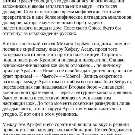
Потом Арафат сообщил, что договорился об освобождении
заложников и якобы заплатил за них выкуп – сто тысяч
долларов. Спустя некоторое время мифические сто тысяч
превратились в еще более мифические пятнадцать миллионов
долларов, которые мужественный борец за дело
палестинского народа и друг Советского Союза будто бы
отстегнул за освобождение русских.
В итоге советский генсек Михаил Горбачев подписал личное
послание сирийскому лидеру Хафезу Асаду, прося того
воздержаться от действий против палестинцев. Сирийцы
пошли навстречу Кремлю и операции прекратили. Однако
освобождение заложников было отложено… по личному
приказу Арафата. «Никого не освобождать до тех пор, пока не
будет приказа!» – «Чьего?» – «Моего!» Запись секретного
разговора между Арафатом и штабом его отряда близ Бейрута,
перехваченная так называемым Вторым бюро – ливанской
военной контрразведкой, – через агентурные каналы довольно
быстро попала в советскую резидентуру, вызвав там
настоящий шок. До того момента советские разведчики лишь
догадывались, что от «друга Арафата» можно ждать чего
угодно. И вот они в этом убедились.
Между тем Арафат и его соратники вошли во вкус и решили
провернуть еще одну дерзкую комбинацию. Ее необходимость