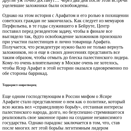
другие уж точно достанут… Через два дня после этой встречи
уцелевшие заложники были освобождены.
Однако на этом история с Арафатом и его ролью в похищении
советских граждан не закончилась. Как следует из мемуаров
Перфильева, в те годы служившего в Бейруте, Центр
поставил перед резидентом задачу, чтобы в финале все
выглядело так, будто освобождение заложников произошло
при участии палестинцев и лично товарища Арафата.
Получается, что резидентуре нужно было не только вернуть
заложников, но и еще в своих донесениях представить все
таким образом, чтобы отмыть до блеска палестинского лидера.
Кому-то очень влиятельному в Москве очень не хотелось,
чтобы Ясир Арафат в этой истории оказался одновременно по
обе стороны баррикад.
Террорист-миротворец
Еще одним господствующим в России мифом о Ясире
Арафате стало представление о нем как о политике, который
всю жизнь вел «справедливую борьбу», отстаивая интересы
палестинского народа, долго, но безуспешно стремившегося
реализовать свое законное право на создание независимого
государства. Однако парадокс заключается в том, что, став
после многих лет этой борьбы легитимным лидером