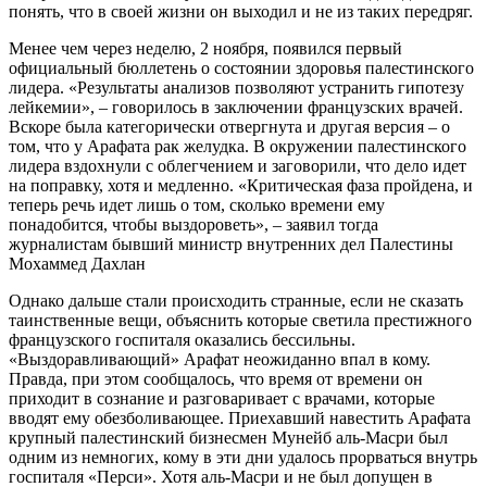
понять, что в своей жизни он выходил и не из таких передряг.
Менее чем через неделю, 2 ноября, появился первый
официальный бюллетень о состоянии здоровья палестинского
лидера. «Результаты анализов позволяют устранить гипотезу
лейкемии», – говорилось в заключении французских врачей.
Вскоре была категорически отвергнута и другая версия – о
том, что у Арафата рак желудка. В окружении палестинского
лидера вздохнули с облегчением и заговорили, что дело идет
на поправку, хотя и медленно. «Критическая фаза пройдена, и
теперь речь идет лишь о том, сколько времени ему
понадобится, чтобы выздороветь», – заявил тогда
журналистам бывший министр внутренних дел Палестины
Мохаммед Дахлан
Однако дальше стали происходить странные, если не сказать
таинственные вещи, объяснить которые светила престижного
французского госпиталя оказались бессильны.
«Выздоравливающий» Арафат неожиданно впал в кому.
Правда, при этом сообщалось, что время от времени он
приходит в сознание и разговаривает с врачами, которые
вводят ему обезболивающее. Приехавший навестить Арафата
крупный палестинский бизнесмен Мунейб аль-Масри был
одним из немногих, кому в эти дни удалось прорваться внутрь
госпиталя «Перси». Хотя аль-Масри и не был допущен в