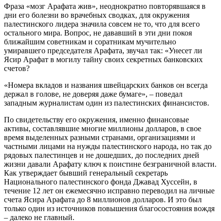
Фраза «мозг Арафата жив», неоднократно повторявшаяся в
дни его болезни во врачебных сводках, для окружения
палестинского лидера значила совсем не то, что для всего
остального мира. Вопрос, не дававший в эти дни покоя
ближайшим советникам и соратникам мучительно
умиравшего председателя Арафата, звучал так: «Унесет ли
Ясир Арафат в могилу тайну своих секретных банковских
счетов?
«Номера вкладов и названия швейцарских банков он всегда
держал в голове, не доверяя даже бумаге», – поведал
западным журналистам один из палестинских финансистов.
По свидетельству его окружения, именно финансовые
активы, составлявшие многие миллионы долларов, в свое
время выделенных разными странами, организациями и
частными лицами на нужды палестинского народа, но так до
рядовых палестинцев и не дошедших, до последних дней
жизни давали Арафату ключ к поистине безграничной власти.
Как утверждает бывший генеральный секретарь
Национального палестинского фонда Джавад Хуссейн, в
течение 12 лет он ежемесячно исправно переводил на личные
счета Ясира Арафата до 8 миллионов долларов. И это был
только один из источников повышения благосостояния вождя
– далеко не главный.