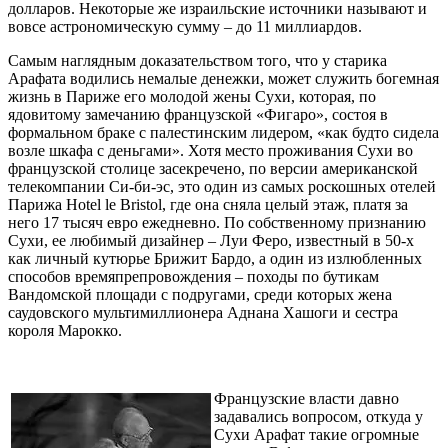
долларов. Некоторые же израильские источники называют и
вовсе астрономическую сумму – до 11 миллиардов.
Самым наглядным доказательством того, что у старика
Арафата водились немалые денежки, может служить богемная
жизнь в Париже его молодой жены Сухи, которая, по
ядовитому замечанию французской «Фигаро», состоя в
формальном браке с палестинским лидером, «как будто сидела
возле шкафа с деньгами». Хотя место проживания Сухи во
французской столице засекречено, по версии американской
телекомпании Си-би-эс, это один из самых роскошных отелей
Парижа Hotel le Bristol, где она сняла целый этаж, платя за
него 17 тысяч евро ежедневно. По собственному признанию
Сухи, ее любимый дизайнер – Луи Феро, известный в 50-х
как личный кутюрье Брижит Бардо, а один из излюбленных
способов времяпрепровождения – походы по бутикам
Вандомской площади с подругами, среди которых жена
саудовского мультимиллионера Аднана Хашоги и сестра
короля Марокко.
Французские власти давно
задавались вопросом, откуда у
Сухи Арафат такие огромные