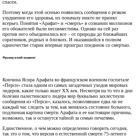
спасен.
Поэтому когда этой осенью появились сообщения о резком
ухудшении его здоровья, их поначалу никто не принял
всерьез. Понятия «Арафат» и «смерть» в сознании миллионов
его обожателей были несовместимы. Однако на сей раз
против него объединились все – от природы до ближайших
соратников, родных и близких. И оказавшийся в полном
одиночестве старик впервые проиграл поединок со смертью.
Французский пациент
Кончина Ясира Арафата во французском военном госпитале
«Перси» стала одним из самых загадочных уходов мировых
лидеров, какие только знает ХХ век. Несмотря на то что в дни
болезни палестинского лидера мир буквально захлестнули
сообщения из «Перси», казалось, позволявшие едва ли не
каждый час следить за тем, как менялось состояние больного,
подлинная картина смерти Арафата и ее настоящие причины,
возможно, так и останутся тайной за семью печатями.
Единственное, о чем можно определенно говорить сегодня,
так это о том, что версия о естественной смерти 75-летнего