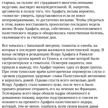
старика, на склоне лет страдавшего многочисленными
недугами, выглядит малоубедительной. И, напротив,
аргументы в пользу того, что Арафату, весьма вероятно,
«помогли» умереть, представляются если не вовсе
неопровержимыми, то достаточно вескими. Чтобы убедиться
в этом, важно восстановить хронологию последних недель
жизни Ясира Арафата, когда, собственно, у непотопляемого
палестинского лидера и обнаружилась таинственная болезнь,
свалившая его за считанные дни.
Все началось с банальной мигрени, тошноты и озноба, на
которые в последнее время жаловался палестинский лидер. В
конце октября в резиденцию Ясира Арафата в Рамалле
прибыла группа врачей из Туниса, в составе которой были
гастроэнтеролог и гематолог. Осмотрев пациента, они
пришли к выводу, что Арафат перенес одну из форм гриппа.
При этом тунисские врачи категорически опровергли слухи о
«резком ухудшении здоровья» главы Палестинской автономии
и вернулись домой. Однако спустя всего несколько дней
Ясиру Арафату стало намного хуже, после чего и было
принято решение отправить его на лечение во Францию.
Телеэкраны всего мира обошли кадры облаченного в
домашнюю пижаму, коротко подстриженного и совсем не
похожего на прежнего Арафата палестинского лидера,
который, тем не менее, улыбался, всем своим видом давая