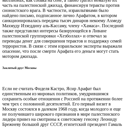
миллионах, как собака на сене, а тайно тратил немалую их
часть на палестинский джихад, финансируя теракты против
сионистского врага. В частности, израильтянами было
найдено письмо, подписанное лично Арафатом, в котором
санкционировалась передача тысяч динаров некоему Ахмеду
Махмуду Иззеддину аль-Кассаму, члену «Хамаса». Последний
также представлял интересы базирующейся в Ливане
палестинской группировки «Хезболлах» и отвечал за
переводы денег для совершения терактов и поддержку семей
террористов. В связи с этим израильские эксперты выражали
опасение, что после смерти Арафата его деньги могут стать
мотором джихада.
Заклятый друг Москвы
Если не считать Фиделя Кастро, Ясир Арафат был
единственным из мировых политиков, умудрившимся
сохранить особые отношения с Россией на протяжении более
чем трех с половиной десятилетий. Его первый визит в
Москву состоялся в далеком 1968 году, когда молодого и еще
не получившего широкого признания в мире палестинского
лидера привез на смотрины к советскому генсеку Леониду
Брежневу большой друг СССР, египетский президент Гамаль