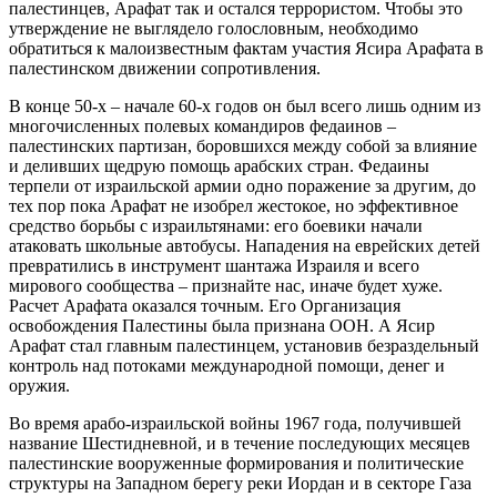
палестинцев, Арафат так и остался террористом. Чтобы это
утверждение не выглядело голословным, необходимо
обратиться к малоизвестным фактам участия Ясира Арафата в
палестинском движении сопротивления.
В конце 50-х – начале 60-х годов он был всего лишь одним из
многочисленных полевых командиров федаинов –
палестинских партизан, боровшихся между собой за влияние
и деливших щедрую помощь арабских стран. Федаины
терпели от израильской армии одно поражение за другим, до
тех пор пока Арафат не изобрел жестокое, но эффективное
средство борьбы с израильтянами: его боевики начали
атаковать школьные автобусы. Нападения на еврейских детей
превратились в инструмент шантажа Израиля и всего
мирового сообщества – признайте нас, иначе будет хуже.
Расчет Арафата оказался точным. Его Организация
освобождения Палестины была признана ООН. А Ясир
Арафат стал главным палестинцем, установив безраздельный
контроль над потоками международной помощи, денег и
оружия.
Во время арабо-израильской войны 1967 года, получившей
название Шестидневной, и в течение последующих месяцев
палестинские вооруженные формирования и политические
структуры на Западном берегу реки Иордан и в секторе Газа