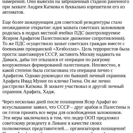
намерений. Они вывезли на заброшенный стадион раненного
при захвате Андрея Каткова и буквально изрешетили его из
автоматов.
Еще более шокирующим для советской резидентуры стало
неожиданное открытие: идея захвата советских заложников
родилась в недрах местной ячейки ПДС (контролируемое
Ясиром Арафатом Палестинское движение сопротивления).
То же ПДС осуществило захват советских граждан вместе с
боевиками проиранской «Хезболлах». Цель террористов была
проста: шантажируя СССР, заставить Москву надавить на
Дамаск, дабы тот отказался от операции по разгрому
вооруженных формирований палестинцев. Неизвестно, в
какой степени была согласована эта операция лично с
Арафатом. Однако руководил ею бывший личный охранник
Арафата Имад Муние по кличке Гиена. Он же лично
расстрелял Каткова. В захвате участвовал и другой личный
охранник Арафата, Хадж.
Через несколько дней после похищения Ясир Арафат во
всеуслышание заявил, что СССР – друг арабов и Палестины и
он готов принять все меры для освобождения заложников.
Эти меры заключались в том, что лидер ООП предложил
советскому резиденту в Ливане в качестве своих
полномочных представителей… организаторов похищения!