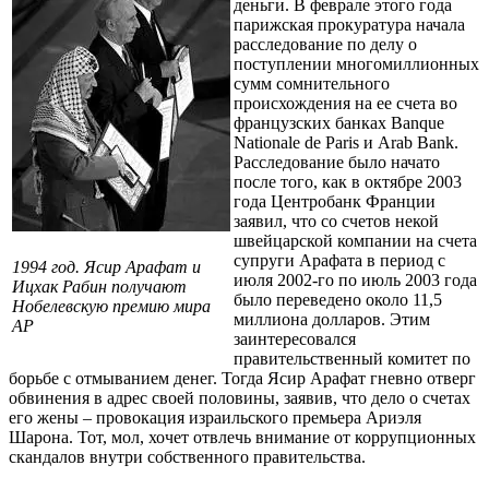
деньги. В феврале этого года
парижская прокуратура начала
расследование по делу о
поступлении многомиллионных
сумм сомнительного
происхождения на ее счета во
французских банках Banque
Nationale de Paris и Arab Bank.
Расследование было начато
после того, как в октябре 2003
года Центробанк Франции
заявил, что со счетов некой
швейцарской компании на счета
супруги Арафата в период с
1994 год. Ясир Арафат и
июля 2002-го по июль 2003 года
Ицхак Рабин получают
было переведено около 11,5
Нобелевскую премию мира
миллиона долларов. Этим
AP
заинтересовался
правительственный комитет по
борьбе с отмыванием денег. Тогда Ясир Арафат гневно отверг
обвинения в адрес своей половины, заявив, что дело о счетах
его жены – провокация израильского премьера Ариэля
Шарона. Тот, мол, хочет отвлечь внимание от коррупционных
скандалов внутри собственного правительства.