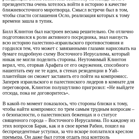
президентства очень хотелось войти в историю в качестве
ближневосточного миротворца. Смысл встречи был в том,
чтобы спасти соглашения Осло, реализация которых к тому
времени зашла в тупик.
Билл Клинтон был настроен весьма решительно. Он отлично
подготовился к роли активного посредника, знал наизусть
всю историю палестино-израильского противостояния и
гордился тем, что может с завязанными глазами нарисовать на
бумаге подробную схему Восточного Иерусалима, который
никак не могли поделить стороны. Неутомимый Клинтон
верил, что, оторвав Арафата от его окружения, способного
нашептать ему не те идеи, в стенах резиденции в Уай-
плантейшн он сможет заставить его пойти на компромисс.
Заперев израильского и палестинского лидеров в комнате для
переговоров, Клинтон полушутливо пригрозил: «Не выйдете
отсюда, пока не договоритесь».
В какой-то момент показалось, что стороны близки к тому,
чтобы найти компромисс по трем самым трудным вопросам –
о безопасности, о палестинских беженцах и о статусе
священного города – Восточного Иерусалима. По каждому из
этих вопросов Барак, как и в свое время Рабин, пошел на
беспрецедентные уступки, за что вскоре поплатился креслом
премьера. Он даже был готов отдать под контроль