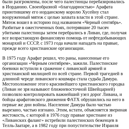
были разгромлены, после чего палестинцы перебазировались
в Иорданию. Своеобразной «благодарностью» Арафата
приютившему его иорданскому королю Хусейну стал
вооруженный мятеж с целью захвата власти в этой стране.
Мятеж вошел в историю под названием «Черный сентябрь».
Разбитые в ожесточенных боях, потерявшие 20 тысяч
убитыми палестинцы затем перебрались в Ливан, где, получая
все возрастающую финансовую помощь от нефтедобывающих
монархий и СССР, с 1973 года начали нападать на правые,
прежде всего христианские организации.
В 1975 году Арафат решил, что раны, нанесенные его
организации «Черным сентябрем», зажили. Палестинские
боевики вступили в сражение с ливанской армией и
христианской милицией по всей стране. Первой трагедией в
длинной череде ливанского кошмара стала судьба Дамура.
Местоположение этого красивейшего христианского городка
(Ливан не зря называют ближневосточной Швейцарией)
позволяло контролировать важнейший узел дорог Ливана, и
бойцы арафатовского движения ФАТХ обрушились на него в
первые же дни войны. Население Дамура было частью
вырезано, частью изгнано. Этим, кстати, объясняется звериная
жестокость, с которой в 1976 году правые христиане из
«Ливанских фаланг» истребили палестинских беженцев в
Телль-Заатаре, а в 1982 году при попустительстве Израиля