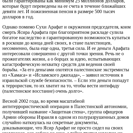
были гарантированы как минимум 25 миллионов долларов,
которые будут переведены на ее счета в течение ближайших
девяти лет. И пожизненная пенсия в размере 500 тысяч
долларов в год.
Однако помимо Сухи Арафат и окружения председателя, коим
смерть Ясира Арафата при благоприятном раскладе сулила
богатое наследство и гарантированную возможность купаться
в роскоши до конца дней своих, в стане палестинцев,
несомненно, была еще одна, третья сила. И ее деньги Арафата
интересовали совершенно с другой точки зрения. Речь не о
прожигателях жизни, а о борцах за идею, испытывающих
катастрофическую нехватку средств для ведения своей
борьбы. «За его деньгами охотятся палестинские экстремисты
из «Хамаса» и «Исламского джихада», – заявил источник в
израильской службе безопасности. – Если эти деньги попадут
к террористам, то их хватит на то, чтобы вести интифаду
(палестинское восстание) очень долго».
Весной 2002 года, во время масштабной
антитеррористической операции в Палестинской автономии,
получившей название «Защитная стена», группа офицеров
Армии обороны Израиля в одном из полуразрушенных домов
случайно наткнулась на секретные документы,
доказывающие, что Ясир Арафат не просто сидел на своих