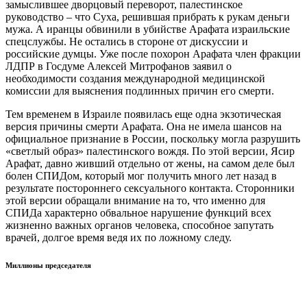
замыслившее дворцовый переворот, палестинское
руководство – что Суха, решившая прибрать к рукам деньги
мужа. А иранцы обвинили в убийстве Арафата израильские
спецслужбы. Не остались в стороне от дискуссии и
российские думцы. Уже после похорон Арафата член фракции
ЛДПР в Госдуме Алексей Митрофанов заявил о
необходимости создания международной медицинской
комиссии для выяснения подлинных причин его смерти.
Тем временем в Израиле появилась еще одна экзотическая
версия причины смерти Арафата. Она не имела шансов на
официальное признание в России, поскольку могла разрушить
«светлый образ» палестинского вождя. По этой версии, Ясир
Арафат, давно живший отдельно от жены, на самом деле был
болен СПИДом, который мог получить много лет назад в
результате постороннего сексуального контакта. Сторонники
этой версии обращали внимание на то, что именно для
СПИДа характерно обвальное нарушение функций всех
жизненно важных органов человека, способное запутать
врачей, долгое время ведя их по ложному следу.
Миллионы председателя