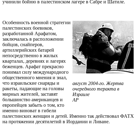
учинили бойню в палестинском лагере в Сабре и Шатиле.
Особенность военной стратегии
палестинских боевиков,
разработанной Арафатом,
заключалась в расположении
бойцов, снайперов,
артиллерийских батарей
непосредственно в жилых
кварталах, деревнях и лагерях
беженцев. Арафат прекрасно
понимал силу международного
общественного мнения и знал,
что израильские снаряды и
август 2004-го. Жертва
ракеты, падающие на головы
очередного теракта в
мирных жителей, заставят
Израиле
большинство американцев и
AP
европейцев забыть о том, кто
именно виноват в гибели
палестинских женщин и детей. Именно так действовал ФАТХ
на протяжении десятилетий в Иордании и Ливане.