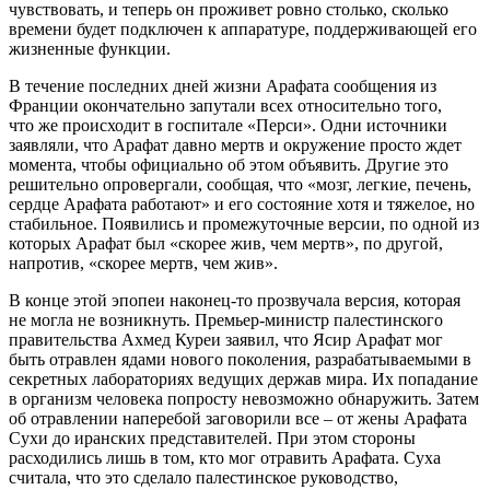
чувствовать, и теперь он проживет ровно столько, сколько
времени будет подключен к аппаратуре, поддерживающей его
жизненные функции.
В течение последних дней жизни Арафата сообщения из
Франции окончательно запутали всех относительно того,
что же происходит в госпитале «Перси». Одни источники
заявляли, что Арафат давно мертв и окружение просто ждет
момента, чтобы официально об этом объявить. Другие это
решительно опровергали, сообщая, что «мозг, легкие, печень,
сердце Арафата работают» и его состояние хотя и тяжелое, но
стабильное. Появились и промежуточные версии, по одной из
которых Арафат был «скорее жив, чем мертв», по другой,
напротив, «скорее мертв, чем жив».
В конце этой эпопеи наконец-то прозвучала версия, которая
не могла не возникнуть. Премьер-министр палестинского
правительства Ахмед Куреи заявил, что Ясир Арафат мог
быть отравлен ядами нового поколения, разрабатываемыми в
секретных лабораториях ведущих держав мира. Их попадание
в организм человека попросту невозможно обнаружить. Затем
об отравлении наперебой заговорили все – от жены Арафата
Сухи до иранских представителей. При этом стороны
расходились лишь в том, кто мог отравить Арафата. Суха
считала, что это сделало палестинское руководство,