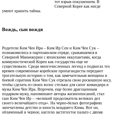
тот взрыв покушением. В
Северной Корее как нигде
умеют хранить тайны.
Вождь, сын вождя
Родители Ким Чен Ира – Ким Ир Сен и Ким Чен Сук –
познакомились в партизанском отряде, сражавшемся в
Северной Маньчжурии с японскими оккупантами, когда
коммунистической Кореи как государства еще не
существовало. Среди многочисленных легенд о подвигах тех
времен современные корейские пропагандисты передают
трогательную историю о том, как замечательная женщина и
боевой соратник Ким Чен Сук отрезала свою роскошную косу,
чтобы сделать из своих волос стельки для сапог командира и
мужа Ким Чен Ира. Впрочем, еще более драгоценным
подарком мужу, напоминают авторы жизнеописаний, стал
сын Ким Чен Ир – «великий продолжатель великих дел
своего величайшего отца». На черно-белых фотографиях
запечатлены детство и юность младшего Кима. Вот он,
облаченный в черное, наглухо застегнутое пальто с двумя