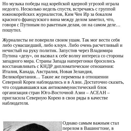
Но музыка победы над корейской ядерной угрозой играла
недолго. Несколько недель спустя, встречаясь с группой
южнокорейских журналистов, Ким Чен Ир за бокалом
красного французского вина между делом заметил, что,
говоря с Путиным по ракетным делам, он на самом деле…
пошутил.
Журналисты не поверили своим ушам. Так мог вести себя
либо сумасшедший, либо клоун. Либо очень расчетливый и
нечистый на руку политик. Запустив через Владимира
Путина «дезу», он вызвал к себе волну интереса со стороны
западного мира. Страны Запада наперегонки бросились
восстанавливать с КНДР дипломатические отношения:
Италия, Канада, Австралия, Новая Зеландия,
Великобритания… Такие же перемены в отношении
Северной Кореи наблюдались и в Азии. Достаточно сказать,
что создававшаяся как антикоммунистический блок
организация стран Юго-Восточной Азии – АСЕАН –
пригласила Северную Корею в свои ряды в качестве
наблюдателя.
Однако самым важным стал
перелом в Вашингтоне, в