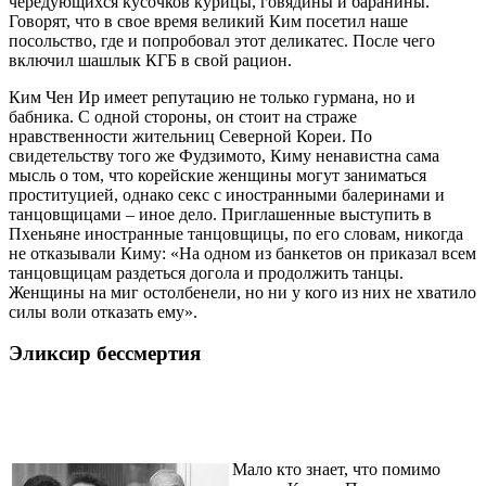
чередующихся кусочков курицы, говядины и баранины.
Говорят, что в свое время великий Ким посетил наше
посольство, где и попробовал этот деликатес. После чего
включил шашлык КГБ в свой рацион.
Ким Чен Ир имеет репутацию не только гурмана, но и
бабника. С одной стороны, он стоит на страже
нравственности жительниц Северной Кореи. По
свидетельству того же Фудзимото, Киму ненавистна сама
мысль о том, что корейские женщины могут заниматься
проституцией, однако секс с иностранными балеринами и
танцовщицами – иное дело. Приглашенные выступить в
Пхеньяне иностранные танцовщицы, по его словам, никогда
не отказывали Киму: «На одном из банкетов он приказал всем
танцовщицам раздеться догола и продолжить танцы.
Женщины на миг остолбенели, но ни у кого из них не хватило
силы воли отказать ему».
Эликсир бессмертия
Мало кто знает, что помимо