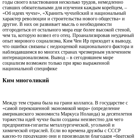
годы своего властвования несколько трудов, немедленно
ставших обязательными для изучения каждым корейцем, –
«Об идеях чучхе», «Хранить чучхейский и национальный
характер революции и строительства нового общества» и
другие. В них он развивает мысль о необходимости
отгородиться от остального мира еще более высокой стеной,
чем та, которую возвел его отец. Проанализировав неудачный
опыт мирового социализма, Ким Чен Ир приходит к выводу,
что ошибки связаны с недооценкой национального фактора и
наблюдавшимся во многих странах чрезмерным увлечением
интернационализмом. Вывод – в сегодняшнем мире
социализм возможен только при ярко выраженной
национальной специфике
Ким многоликий
Между тем страна была на грани коллапса. В государстве с
«самой перекошенной экономикой мира» (определение
американского экономиста Маркуса Ноланда) за десятилетия
торжества идей чучхе были созданы неизвестно для чего
предприятия-гиганты металлургической, угольной и
химической отраслей. Если во времена дружбы с СССР
какую-то продукцию они и производили благодаря «братской