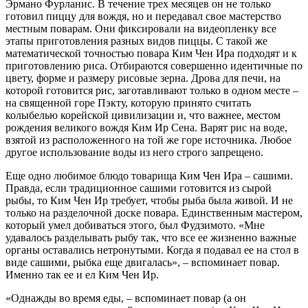
Эрмано Фурланис. В течение трех месяцев он не только
готовил пиццу для вождя, но и передавал свое мастерство
местным поварам. Они фиксировали на видеопленку все
этапы приготовления разных видов пиццы. С такой же
математической точностью повара Ким Чен Ира подходят и к
приготовлению риса. Отбираются совершенно идентичные по
цвету, форме и размеру рисовые зерна. Дрова для печи, на
которой готовится рис, заготавливают только в одном месте –
на священной горе Пэкту, которую принято считать
колыбелью корейской цивилизации и, что важнее, местом
рождения великого вождя Ким Ир Сена. Варят рис на воде,
взятой из расположенного на той же горе источника. Любое
другое использование воды из него строго запрещено.
Еще одно любимое блюдо товарища Ким Чен Ира – сашими.
Правда, если традиционное сашими готовится из сырой
рыбы, то Ким Чен Ир требует, чтобы рыба была живой. И не
только на разделочной доске повара. Единственным мастером,
который умел добиваться этого, был Фудзимото. «Мне
удавалось разделывать рыбу так, что все ее жизненно важные
органы оставались нетронутыми. Когда я подавал ее на стол в
виде сашими, рыбка еще двигалась», – вспоминает повар.
Именно так ее и ел Ким Чен Ир.
«Однажды во время еды, – вспоминает повар (а он