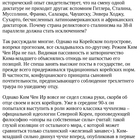
исторический опыт свидетельствует, что на смену одной
диктатуре не приходит другая: вспомним Гитлера, Сталина,
Муссолини, Франко, Салазара, Чаушеску, Энвера Ходжу,
Сухарто, бесчисленных латиноамериканских и африканских
диктаторов. Почему страна реликтового сталинизма на 38-й
параллели должна стать исключением?
Так рассуждали многие. Однако на Корейском полуострове,
вопреки прогнозам, все складывалось по-другому. Режим Ким
Чен Ира не пал. Видимая пассивность и затворничество
Кима-младшего объяснялись отнюдь не шаткостью его
позиций. Не спеша занять высокие посты в государстве, он
прежде всего придерживался традиционных корейских норм.
В частности, конфуцианского принципа сыновней
почтительности, предписывающего соблюдение трехлетнего
траура по ушедшему отцу.
Однако Ким Чен Ир вовсе не сидел сложа руки, скорбя об
отце своем и всех корейцев. Уже в середине 90-х он
попытался выступить в роли живого классика чучхеизма –
официальной идеологии Северной Кореи, проповедующей
философию «опоры на собственные силы» (читай: такой
глухой изоляции от остального мира, с которой может
сравниться только сталинский «железный занавес»). Ким-
младший сильно двинул чучхе вперед, опубликовав в первые