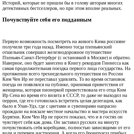
Историй, которые не пришли бы в голову авторам многих
детективных бестселлеров, но при этом вполне реальных.
Почувствуйте себя его подданным
Первую возможность посмотреть на живого Кима россияне
получили три года назад. Именно тогда пхеньянский
отшельник cовершил железнодорожное путешествие
Пхеньян-Санкт-Петербург (с остановкой в Москве) и обратно.
Наверное, оно будет занесено в Книгу рекордов Гиннесса как
самая продолжительная поездка первого лица государства. На
протяжении всего трехнедельного путешествия по России
Ким Чен Ир не переставал удивлять. То во время остановок
поезда он появлялся на публике, принимая приветствия от
женщины, которая пионеркой приветствовала его отца Ким
Ир Сена во время его визита в СССР, то даже не выходил на
перрон, где его готовилась встретить целая делегация, как
было в Улан-Удэ, где с цветами и сувенирами напрасно
прождали на вокзале местное начальство и мастера искусств
Бурятии. Ким Чен Ир не просто показал, что и в гостях он
чувствует себя как дома. Он заставил русских на минуту
почувствовать себя корейцами, полностью зависящими от его
воли и перемен настроения. А когда его бронепоезд прибыл