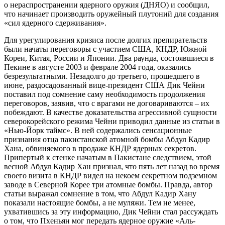
о нераспространении ядерного оружия (ДНЯО) и сообщил,
что начинает производить оружейный плутоний для создания
«сил ядерного сдерживания».
Для урегулирования кризиса после долгих препирательств
были начаты переговоры с участием США, КНДР, Южной
Кореи, Китая, России и Японии. Два раунда, состоявшиеся в
Пекине в августе 2003 и феврале 2004 года, оказались
безрезультатными. Незадолго до третьего, прошедшего в
июне, раздосадованный вице-президент США Дик Чейни
поставил под сомнение саму необходимость продолжения
переговоров, заявив, что с врагами не договариваются – их
побеждают. В качестве доказательства агрессивной сущности
северокорейского режима Чейни приводил данные из статьи в
«Нью-Йорк таймс». В ней содержались сенсационные
признания отца пакистанской атомной бомбы Абдул Кадир
Хана, обвиняемого в продаже КНДР ядерных секретов.
Припертый к стенке начатым в Пакистане следствием, этой
весной Абдул Кадир Хан признал, что пять лет назад во время
своего визита в КНДР видел на некоем секретном подземном
заводе в Северной Корее три атомные бомбы. Правда, автор
статьи выражал сомнение в том, что Абдул Кадир Хану
показали настоящие бомбы, а не муляжи. Тем не менее,
ухватившись за эту информацию, Дик Чейни стал рассуждать
о том, что Пхеньян мог передать ядерное оружие «Аль-