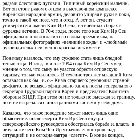
рядами блестящих пуговиц. Типичный корейский мальчик.
Вот он стоит рядом с отцом в выставочном комплексе
Корейской народной армии, деловито упирая в руки в боки, –
точно в такой же позе, что и отец. А вот он, студент
университета имени Ким Ир Сена, на военных сборах в
фуражке летчика. В 70-е годы, после того как Ким Ир Сен
официально провозгласил его своим преемником, на
официальных фотографиях «великий вождь» и «любимый
руководитель» неизменно красовались вместе.
Поначалу казалось, что ему суждено стать лишь бледной
тенью отца. И когда в июле 1994 года Ким Ир Сен умер,
мнение о том, что сыну не удастся обрести отцовскую
харизму, только усилилось. В течение трех лет младший Ким
оставался как бы «и. о.» Кима-старшего: руководил страной
де-факто, не решаясь официально занять посты генерального
секретаря Трудовой партии Кореи и председателя Комитета
обороны КНДР. При этом он не только не выезжал за границу,
но и не встречался с иностранными гостями у себя дома.
Казалось, что такое поведение может иметь лишь одно
объяснение: после смерти Ким Ир Сена внутри
северокорейского руководства обострилась борьба за власть, в
результате чего Ким Чен Ир утрачивает контроль над
ситуацией и не сегодня-завтра «слетит». В конце концов,