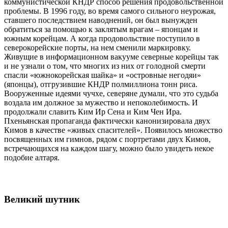
коммунистической КНДР способ решения продовольственной
проблемы. В 1996 году, во время самого сильного неурожая,
ставшего последствием наводнений, он был вынужден
обратиться за помощью к заклятым врагам – японцам и
южным корейцам. А когда продовольствие поступило в
северокорейские порты, на нем сменили маркировку.
Живущие в информационном вакууме северные корейцы так
и не узнали о том, что многих из них от голодной смерти
спасли «южнокорейская шайка» и «островные негодяи»
(японцы), отгрузившие КНДР полмиллиона тонн риса.
Вооруженные идеями чучхе, северяне думали, что это судьба
воздала им должное за мужество и непоколебимость. И
продолжали славить Ким Ир Сена и Ким Чен Ира.
Пхеньянская пропаганда фактически канонизировала двух
Кимов в качестве «живых спасителей». Появилось множество
посвященных им гимнов, рядом с портретами двух Кимов,
встречающихся на каждом шагу, можно было увидеть некое
подобие алтаря.
Великий шутник