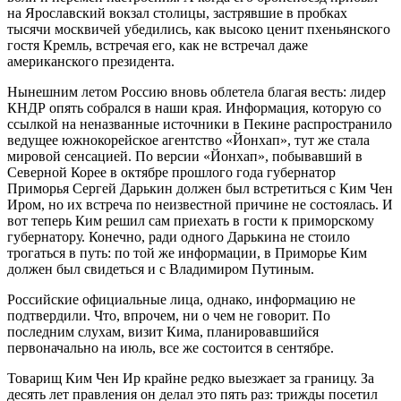
на Ярославский вокзал столицы, застрявшие в пробках
тысячи москвичей убедились, как высоко ценит пхеньянского
гостя Кремль, встречая его, как не встречал даже
американского президента.
Нынешним летом Россию вновь облетела благая весть: лидер
КНДР опять собрался в наши края. Информация, которую со
ссылкой на неназванные источники в Пекине распространило
ведущее южнокорейское агентство «Йонхап», тут же стала
мировой сенсацией. По версии «Йонхап», побывавший в
Северной Корее в октябре прошлого года губернатор
Приморья Сергей Дарькин должен был встретиться с Ким Чен
Иром, но их встреча по неизвестной причине не состоялась. И
вот теперь Ким решил сам приехать в гости к приморскому
губернатору. Конечно, ради одного Дарькина не стоило
трогаться в путь: по той же информации, в Приморье Ким
должен был свидеться и с Владимиром Путиным.
Российские официальные лица, однако, информацию не
подтвердили. Что, впрочем, ни о чем не говорит. По
последним слухам, визит Кима, планировавшийся
первоначально на июль, все же состоится в сентябре.
Товарищ Ким Чен Ир крайне редко выезжает за границу. За
десять лет правления он делал это пять раз: трижды посетил