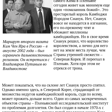
самого Кима в Пхеньяне
сегодня живет как минимум еще
один «помазанник божий». Это
престарелый король Камбоджи
Нородом Сианук. Нет, Сианук
вовсе не находится в изгнании,
его по-прежнему чтят и
обожают миллионы
камбоджийцев. Но в свое время
Сианук решил, что королевство
Маршрут второго визита
королевством, а лично для него
Ким Чен Ира в Россию – в
нет на земле места лучше, чем
августе 2002 года – был
Страна утренней свежести –
ограничен дальневосточным
Северная Корея. И переехал в
регионом. Он встретился с
Пхеньян. Хотя при этом не
Владимиром Путиным во
отрекся от трона.
Владивостоке
Может показаться, что на склоне лет Сианук просто спятил.
Однако именно здесь, в Северной Корее, страдающий от
множества недугов камбоджийский король, судя по всему,
может прожить дольше всего. Один из самых засекреченных
объектов страны – Пхеньянский исследовательский институт
по проблемам долголетия. Он был создан в начале 1970-х с