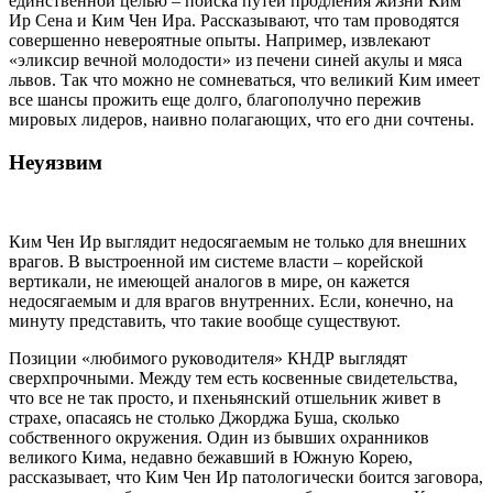
единственной целью – поиска путей продления жизни Ким
Ир Сена и Ким Чен Ира. Рассказывают, что там проводятся
совершенно невероятные опыты. Например, извлекают
«эликсир вечной молодости» из печени синей акулы и мяса
львов. Так что можно не сомневаться, что великий Ким имеет
все шансы прожить еще долго, благополучно пережив
мировых лидеров, наивно полагающих, что его дни сочтены.
Неуязвим
Ким Чен Ир выглядит недосягаемым не только для внешних
врагов. В выстроенной им системе власти – корейской
вертикали, не имеющей аналогов в мире, он кажется
недосягаемым и для врагов внутренних. Если, конечно, на
минуту представить, что такие вообще существуют.
Позиции «любимого руководителя» КНДР выглядят
сверхпрочными. Между тем есть косвенные свидетельства,
что все не так просто, и пхеньянский отшельник живет в
страхе, опасаясь не столько Джорджа Буша, сколько
собственного окружения. Один из бывших охранников
великого Кима, недавно бежавший в Южную Корею,
рассказывает, что Ким Чен Ир патологически боится заговора,