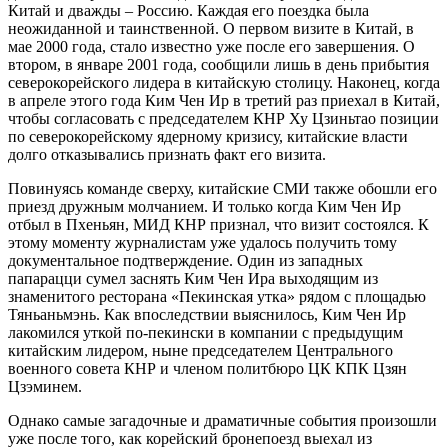
Китай и дважды – Россию. Каждая его поездка была
неожиданной и таинственной. О первом визите в Китай, в
мае 2000 года, стало известно уже после его завершения. О
втором, в январе 2001 года, сообщили лишь в день прибытия
северокорейского лидера в китайскую столицу. Наконец, когда
в апреле этого года Ким Чен Ир в третий раз приехал в Китай,
чтобы согласовать с председателем КНР Ху Цзиньтао позиции
по северокорейскому ядерному кризису, китайские власти
долго отказывались признать факт его визита.
Повинуясь команде сверху, китайские СМИ также обошли его
приезд дружным молчанием. И только когда Ким Чен Ир
отбыл в Пхеньян, МИД КНР признал, что визит состоялся. К
этому моменту журналистам уже удалось получить тому
документальное подтверждение. Один из западных
папарацци сумел заснять Ким Чен Ира выходящим из
знаменитого ресторана «Пекинская утка» рядом с площадью
Тяньаньмэнь. Как впоследствии выяснилось, Ким Чен Ир
лакомился уткой по-пекински в компании с предыдущим
китайским лидером, ныне председателем Центрального
военного совета КНР и членом политбюро ЦК КПК Цзян
Цзэминем.
Однако самые загадочные и драматичные события произошли
уже после того, как корейский бронепоезд выехал из