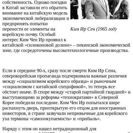
собственность. Однако поездки
в Китай заставили его обратить
внимание на китайскую модель
экономической либерализации и
предпринять попытки
перенести ее элементы на
Ким Ир Сен (1965 год)
корейскую почву. Особый
интерес Ким Чен Ир проявил к
китайской «силиконовой долине» – пекинской экономической
зоне, где сосредоточены высокотехнологичные производства.
Если в середине 90-х, сразу после смерти Ким Ир Сена,
северокорейская пропаганда подчеркивала важные различия
между «социализмом корейского образца» и рыночным
«социализмом с китайской спецификой», то теперь все
обстоит иначе. В споре между «старой партийной гвардией» и
выступающими за реформы «технократами» в Северной
Корее победили последние. Ким Чен Ир попытался шире
распахнуть дверь, приоткрытую его отцом для иностранных
инвесторов, в стране зазвучали непривычные для корейского
уха термины «самооокупаемость» и «прибыль».
Наряду с этим он нашел нетрадиционный для