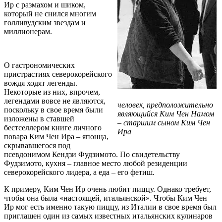
Ир с размахом и шиком,
который не снился многим
голливудским звездам и
миллионерам.
О гастрономических
пристрастиях северокорейского
вождя ходят легенды.
Некоторые из них, впрочем,
легендами вовсе не являются,
человек, предположительно
поскольку в свое время были
являющийся Ким Чен Намом
изложены в ставшей
– старшим сыном Ким Чен
бестселлером книге личного
Ира
повара Ким Чен Ира – японца,
скрывавшегося под
псевдонимом Кендзи Фудзимото. По свидетельству
Фудзимото, кухня – главное место любой резиденции
северокорейского лидера, а еда – его фетиш.
К примеру, Ким Чен Ир очень любит пиццу. Однако требует,
чтобы она была «настоящей, итальянской». Чтобы Ким Чен
Ир мог есть именно такую пиццу, из Италии в свое время был
приглашен один из самых известных итальянских кулинаров