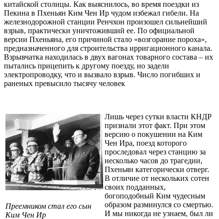
китайской столицы. Как выяснилось, во время поездки из
Пекина в Пхеньян Ким Чен Ир чудом избежал гибели. На
железнодорожной станции Ренчхон произошел сильнейший
взрыв, практически уничтоживший ее. По официальной
версии Пхеньяна, его причиной стало «возгорание пороха»,
предназначенного для строительства ирригационного канала.
Взрывчатка находилась в двух вагонах товарного состава – их
пытались прицепить к другому поезду, но задели
электропроводку, что и вызвало взрыв. Число погибших и
раненых превысило тысячу человек
Лишь через сутки власти КНДР
признали этот факт. При этом
версию о покушении на Ким
Чен Ира, поезд которого
проследовал через станцию за
несколько часов до трагедии,
Пхеньян категорически отверг.
В отличие от нескольких сотен
своих подданных,
богоподобный Ким чудесным
образом разминулся со смертью.
Преемником стал его сын
И мы никогда не узнаем, был ли
Ким Чен Ир