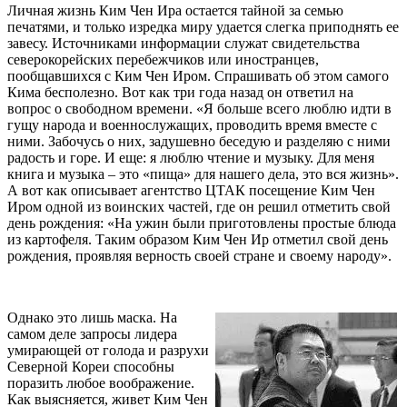
Личная жизнь Ким Чен Ира остается тайной за семью
печатями, и только изредка миру удается слегка приподнять ее
завесу. Источниками информации служат свидетельства
северокорейских перебежчиков или иностранцев,
пообщавшихся с Ким Чен Иром. Спрашивать об этом самого
Кима бесполезно. Вот как три года назад он ответил на
вопрос о свободном времени. «Я больше всего люблю идти в
гущу народа и военнослужащих, проводить время вместе с
ними. Забочусь о них, задушевно беседую и разделяю с ними
радость и горе. И еще: я люблю чтение и музыку. Для меня
книга и музыка – это «пища» для нашего дела, это вся жизнь».
А вот как описывает агентство ЦТАК посещение Ким Чен
Иром одной из воинских частей, где он решил отметить свой
день рождения: «На ужин были приготовлены простые блюда
из картофеля. Таким образом Ким Чен Ир отметил свой день
рождения, проявляя верность своей стране и своему народу».
Однако это лишь маска. На
самом деле запросы лидера
умирающей от голода и разрухи
Северной Кореи способны
поразить любое воображение.
Как выясняется, живет Ким Чен