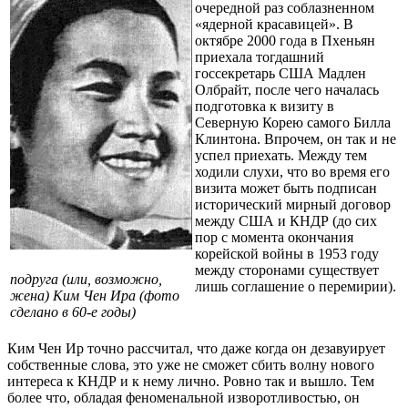
очередной раз соблазненном
«ядерной красавицей». В
октябре 2000 года в Пхеньян
приехала тогдашний
госсекретарь США Мадлен
Олбрайт, после чего началась
подготовка к визиту в
Северную Корею самого Билла
Клинтона. Впрочем, он так и не
успел приехать. Между тем
ходили слухи, что во время его
визита может быть подписан
исторический мирный договор
между США и КНДР (до сих
пор с момента окончания
корейской войны в 1953 году
между сторонами существует
подруга (или, возможно,
лишь соглашение о перемирии).
жена) Ким Чен Ира (фото
сделано в 60-е годы)
Ким Чен Ир точно рассчитал, что даже когда он дезавуирует
собственные слова, это уже не сможет сбить волну нового
интереса к КНДР и к нему лично. Ровно так и вышло. Тем
более что, обладая феноменальной изворотливостью, он