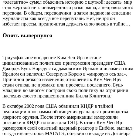
«элегантно» сумел объяснить историю с шуткой: дескать, мир
стал жертвой не злонамеренного розыгрыша, а неправильного
перевода. В общем, переводчики, а затем падкие на сенсации
журналисты как всегда все перепутали. Нет, не зря он
избегает прессы, предпочитая держать свою жизнь в тайне…
Опять вывернулся
Триумфальное воцарение Ким Чен Ира в стане
цивилизованных политиков притормозил президент США
Джордж Буш. Наряду с саддамовским Ираком и исламистским
Ираном он включил Северную Корею в «мировую ось зла».
Причиной резкого изменения отношения к Ким Чен Иру
стали отнюдь не промахи или просчеты последнего. Буш-
младший во многом построил свою политику на отрицании
наследия своего предшественника Билла Клинтона.
В октябре 2002 года США обвинили КНДР в тайной
реализации программы обогащения урана для производства
ядерного оружия. После этого американцы заморозили
поставки в КНДР топлива для ТЭЦ. В ответ Ким Чен Ир
разморозил свой опытный ядерный реактор в Ёнбёне, выгнал
оттуда инспекторов МАГАТЭ, объявил о выходе из Договора