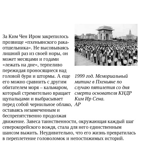
За Ким Чен Иром закрепилось
прозвище «пхеньянского рака-
отшельника». Не высовываясь
лишний раз из своей норы, он
может месяцами и годами
«лежать на дне», терпеливо
пережидая проносящиеся над
головой бури и штормы. А еще
1999 год. Мемориальный
его можно сравнить с другим
митинг в Пхеньяне по
обитателем моря – кальмаром,
случаю пятилетия со дня
который стремительно вращает
смерти основателя КНДР
щупальцами и выбрасывает
Ким Ир Сена.
перед собой чернильное облако,
AP
оставаясь незамеченным и
беспрепятственно продолжая
движение. Завеса таинственности, окружающая каждый шаг
северокорейского вождя, стала для него единственным
шансом выжить. Неудивительно, что его жизнь превратилась
в переплетение головоломок и непостижимых историй.