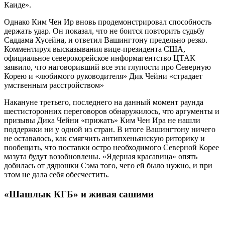
Каиде».
Однако Ким Чен Ир вновь продемонстрировал способность
держать удар. Он показал, что не боится повторить судьбу
Саддама Хусейна, и ответил Вашингтону предельно резко.
Комментируя высказывания вице-президента США,
официальное северокорейское информагентство ЦТАК
заявило, что наговоривший все эти глупости про Северную
Корею и «любимого руководителя» Дик Чейни «страдает
умственным расстройством»
Накануне третьего, последнего на данный момент раунда
шестисторонних переговоров обнаружилось, что аргументы и
призывы Дика Чейни «прижать» Ким Чен Ира не нашли
поддержки ни у одной из стран. В итоге Вашингтону ничего
не оставалось, как смягчить антипхеньянскую риторику и
пообещать, что поставки остро необходимого Северной Корее
мазута будут возобновлены. «Ядерная красавица» опять
добилась от дядюшки Сэма того, чего ей было нужно, и при
этом не дала себя обесчестить.
«Шашлык КГБ» и живая сашими