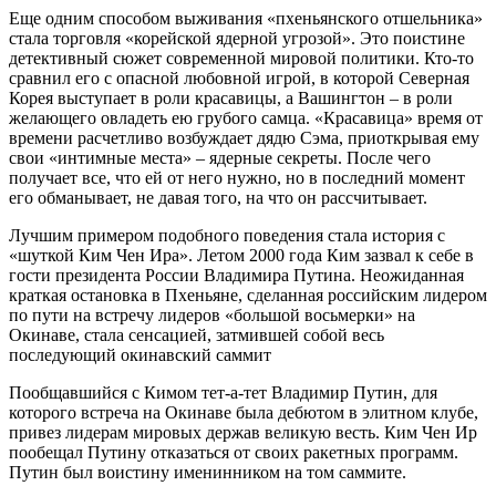
Еще одним способом выживания «пхеньянского отшельника»
стала торговля «корейской ядерной угрозой». Это поистине
детективный сюжет современной мировой политики. Кто-то
сравнил его с опасной любовной игрой, в которой Северная
Корея выступает в роли красавицы, а Вашингтон – в роли
желающего овладеть ею грубого самца. «Красавица» время от
времени расчетливо возбуждает дядю Сэма, приоткрывая ему
свои «интимные места» – ядерные секреты. После чего
получает все, что ей от него нужно, но в последний момент
его обманывает, не давая того, на что он рассчитывает.
Лучшим примером подобного поведения стала история с
«шуткой Ким Чен Ира». Летом 2000 года Ким зазвал к себе в
гости президента России Владимира Путина. Неожиданная
краткая остановка в Пхеньяне, сделанная российским лидером
по пути на встречу лидеров «большой восьмерки» на
Окинаве, стала сенсацией, затмившей собой весь
последующий окинавский саммит
Пообщавшийся с Кимом тет-а-тет Владимир Путин, для
которого встреча на Окинаве была дебютом в элитном клубе,
привез лидерам мировых держав великую весть. Ким Чен Ир
пообещал Путину отказаться от своих ракетных программ.
Путин был воистину именинником на том саммите.