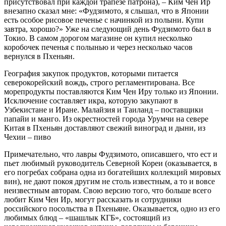
присутствовал при каждой трапезе патрона), – Ким Чен Ир
внезапно сказал мне: «Фудзимото, я слышал, что в Японии
есть особое рисовое печенье с начинкой из полыни. Купи
завтра, хорошо?» Уже на следующий день Фудзимото был в
Токио. В самом дорогом магазине он купил несколько
коробочек печенья с полынью и через несколько часов
вернулся в Пхеньян.
География закупок продуктов, которыми питается
северокорейский вождь, строго регламентирована. Все
морепродукты поставляются Ким Чен Иру только из Японии.
Исключение составляет икра, которую закупают в
Узбекистане и Иране. Малайзия и Таиланд – поставщики
папайи и манго. Из окрестностей города Урумчи на севере
Китая в Пхеньян доставляют свежий виноград и дыни, из
Чехии – пиво
Примечательно, что лавры Фудзимото, описавшего, что ест и
пьет любимый руководитель Северной Кореи (оказывается, в
его погребах собрана одна из богатейших коллекций мировых
вин), не дают покоя другим не столь известным, а то и вовсе
неизвестным авторам. Свою версию того, что больше всего
любит Ким Чен Ир, могут рассказать и сотрудники
российского посольства в Пхеньяне. Оказывается, одно из его
любимых блюд – «шашлык КГБ», состоящий из