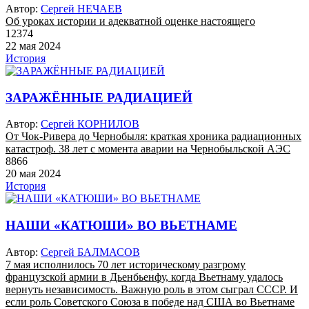
Автор:
Сергей НЕЧАЕВ
Об уроках истории и адекватной оценке настоящего
12374
22 мая 2024
История
ЗАРАЖЁННЫЕ РАДИАЦИЕЙ
Автор:
Сергей КОРНИЛОВ
От Чок-Ривера до Чернобыля: краткая хроника радиационных
катастроф. 38 лет с момента аварии на Чернобыльской АЭС
8866
20 мая 2024
История
НАШИ «КАТЮШИ» ВО ВЬЕТНАМЕ
Автор:
Сергей БАЛМАСОВ
7 мая исполнилось 70 лет историческому разгрому
французской армии в Дьенбьенфу, когда Вьетнаму удалось
вернуть независимость. Важную роль в этом сыграл СССР. И
если роль Советского Союза в победе над США во Вьетнаме