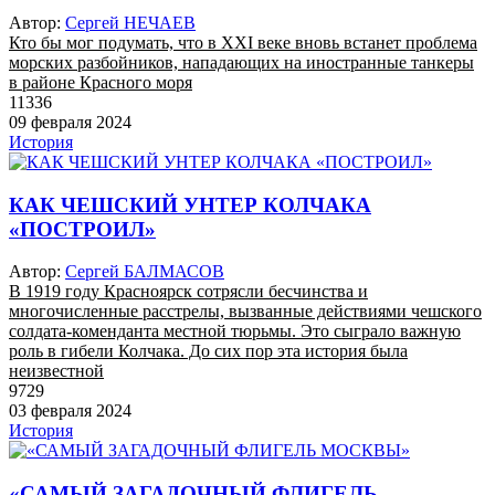
Автор:
Сергей НЕЧАЕВ
Кто бы мог подумать, что в XXI веке вновь встанет проблема
морских разбойников, нападающих на иностранные танкеры
в районе Красного моря
11336
09 февраля 2024
История
КАК ЧЕШСКИЙ УНТЕР КОЛЧАКА
«ПОСТРОИЛ»
Автор:
Сергей БАЛМАСОВ
В 1919 году Красноярск сотрясли бесчинства и
многочисленные расстрелы, вызванные действиями чешского
солдата-коменданта местной тюрьмы. Это сыграло важную
роль в гибели Колчака. До сих пор эта история была
неизвестной
9729
03 февраля 2024
История
«САМЫЙ ЗАГАДОЧНЫЙ ФЛИГЕЛЬ