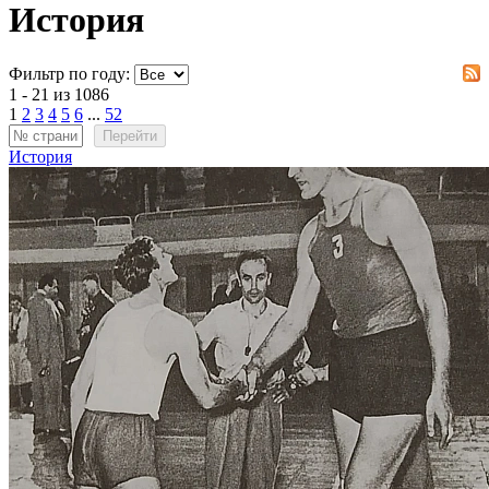
История
Фильтр по году:
1 - 21 из 1086
1
2
3
4
5
6
...
52
Перейти
История