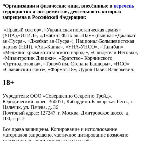
*Организации и физические лица, внесённные в
перечень
террористов и экстремистов, деятельность которых
запрещена в Российской Федерации:
«Правый сектор», «Украинская повстанческая армия»
(УПА),«ИГИЛ», «Джабхат Фатх аш-Шам» (бывшая «Джабхат
ан-Нусра», «Джебхат ан-Нусра»), Национал-Большевистская
партия (НБП), «Аль-Каида», «УНА-УНСО», «Талибан»,
«Меджлис крымско-татарского народа», «Свидетели Иеговы»,
«Мизантропик Дивижн», «Братство» Корчинского,
«Артподготовка», «Тризуб им. Степана Бандеры», «НСО»,
«Славянский союз», «Формат-18», Дуров Павел Валерьевич.
18+
Учредитель: ООО «Совершенно Секретно Трейд».
Юридический адрес: 360051, Кабардино-Балкарская Респ., г.
Нальчик, ул. Пачева, д. 36
Почтовый адрес: 127247, г. Москва, Дмитровское шоссе, д.
100, стр. 2
Все права защищены. Копирование и использование
материалов запрещено, частичное цитирование возможно
только при условии гиперссылки на сайт.