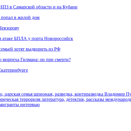
 НПЗ в Самарской области и на Кубани
 попал в жилой дом
Невзорову
я атаке БПЛА у порта Новороссийск
семьей хотят выдворить из РФ
морпеха Гилмана: он при смерти?
 Екатеринбурге
о, царская семья
шпионаж, разведка, контрразведка
Владимир П
торическая
терроризм
литература, детектив, рассказы
международ
 мигранты
интервью