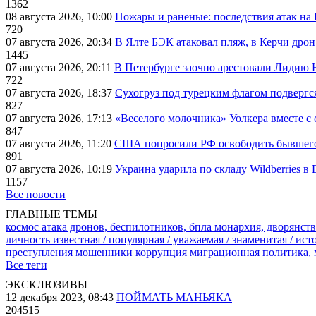
1362
08 августа 2026, 10:00
Пожары и раненые: последствия атак на
720
07 августа 2026, 20:34
В Ялте БЭК атаковал пляж, в Керчи дрон
1445
07 августа 2026, 20:11
В Петербурге заочно арестовали Лидию 
722
07 августа 2026, 18:37
Сухогруз под турецким флагом подвергс
827
07 августа 2026, 17:13
«Веселого молочника» Уолкера вместе с 
847
07 августа 2026, 11:20
США попросили РФ освободить бывшего 
891
07 августа 2026, 10:19
Украина ударила по складу Wildberries в
1157
Все новости
ГЛАВНЫЕ ТЕМЫ
космос
атака дронов, беспилотников, бпла
монархия, дворянств
личность известная / популярная / уважаемая / знаменитая / ис
преступления
мошенники
коррупция
миграционная политика,
Все теги
ЭКСКЛЮЗИВЫ
12 декабря 2023, 08:43
ПОЙМАТЬ МАНЬЯКА
204515