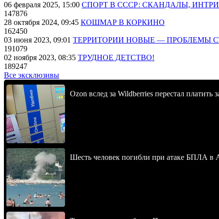
06 февраля 2025, 15:00
СПОРТ В СССР: СКАНДАЛЫ, ИНТР
147876
28 октября 2024, 09:45
КОШМАР В КОРКИНО
162450
03 июня 2023, 09:01
ТЕРРИТОРИИ НОВЫЕ — ПРОБЛЕМЫ 
191079
02 ноября 2023, 08:35
ТРУДНОЕ ДЕТСТВО!
189247
Все эксклюзивы
Ozon вслед за Wildberries перестал платить 
Шесть человек погибли при атаке БПЛА в 