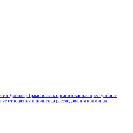
утин
Дональд Трамп
власть
организованная преступность
ные отношения и политика
расследования
криминал,